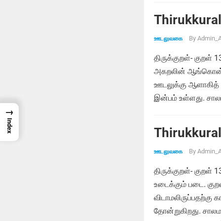
Thirukkural
By
Admin_A
ஊடலுவகை
திருக்குறள்- குறள் 
அகறலின் ஆங்கொன் ற
ஊடலுக்கு ஆளாகித் த
இன்பம் உள்ளது. சால
→
Index
Thirukkural
By
Admin_A
ஊடலுவகை
திருக்குறள்- குறள் 
உடைக்கும் படை. கு
விடாமலிருப்பதற்க
தோன்றுகிறது. சாலம