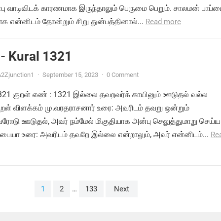
பு வாடிவிடக் காரணமாக இருந்தாலும் பெருமை பெறும். சாலமன் பாப்
 என்னிடம் தோன்றும் சிறு துன்பத்தினால்...
Read more
- Kural 1321
2Zjunction1
·
September 15, 2023
·
0 Comment
 1321 குறள் எண் : 1321 இல்லை தவறவர்க் காயினும் ஊடுதல் வல்ல
ுறள் விளக்கம் மு.வரதராசனார் உரை: அவரிடம் தவறு ஒன்றும்
ோடு ஊடுதல், அவர் நம்மேல் மிகுதியாக அன்பு செலுத்துமாறு செய்ய
்பையா உரை: அவரிடம் தவறே இல்லை என்றாலும், அவர் என்னிடம்...
Re
1
2
…
133
Next