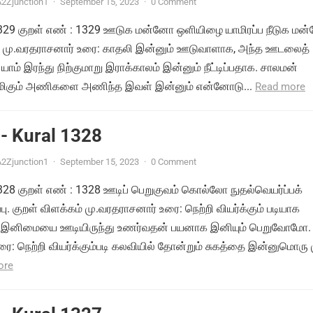
2Zjunction1
·
September 15, 2023
·
0 Comment
் 1329 குறள் எண் : 1329 ஊடுக மன்னோ ஒளியிழை யாமிரப்ப நீடுக ம
ம் மு.வரதராசனார் உரை: காதலி இன்னும் ஊடுவாளாக, அந்த ஊடலைத்
யாம் இரந்து நிற்குமாறு இராக்காலம் இன்னும் நீட்டிப்பதாக. சாலமன்
ிமிகும் அணிகளை அணிந்த இவள் இன்னும் என்னோடு...
Read more
- Kural 1328
2Zjunction1
·
September 15, 2023
·
0 Comment
 1328 குறள் எண் : 1328 ஊடிப் பெறுகுவம் கொல்லோ நுதல்வெயர்ப்பக்
பு. குறள் விளக்கம் மு.வரதராசனார் உரை: நெற்றி வியர்க்கும் படியாக
ம் இனிமையை ஊடியிருந்து உணர்வதன் பயனாக இனியும் பெறுவோமோ.
ை: நெற்றி வியர்க்கும்படி கலவியில் தோன்றும் சுகத்தை இன்னுமொரு
ore