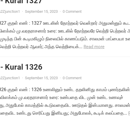
- Kural 1327
2Zjunction1
·
September 15, 2023
·
0 Comment
 1327 குறள் எண் : 1327 ஊடலின் தோற்றவர் வென்றார் அதுமன்னும் கூட
 விளக்கம் மு.வரதராசனார் உரை: ஊடலில் தோற்றவரே வெற்றி பெற்றவர் 
டிந்த பின் கூடிமகிழும் நிலையில் காணப்படும். சாலமன் பாப்பையா உ
ற்றி பெற்றவர் ஆவார்; அந்த வெற்றியைக்...
Read more
- Kural 1326
2Zjunction1
·
September 15, 2023
·
0 Comment
 1326 குறள் எண் : 1326 உணலினும் உண்ட தறலினிது காமம் புணர்தலின்
 விளக்கம் மு.வரதராசனார் உரை: உண்பதை விட முன் உண்ட உணவுச்
து, அதுபோல் காமத்தில் கூடுவதைவிட ஊடுதல் இன்பமானது. சாலமன
பதைவிட உண்டது செரிப்பது இனியது; அதுபோலக், கூடிக் கலப்பதை...