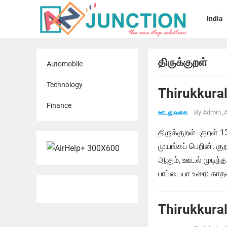
India
திருக்குறள்
Automobile
Technology
Thirukkural
Finance
By
Admin_A
ஊடலுவகை
திருக்குறள்- குறள் 
முயங்கப் பெறின். க
ஆகும், ஊடல் முடிந்த
பாப்பையா உரை: காதல்
Thirukkural