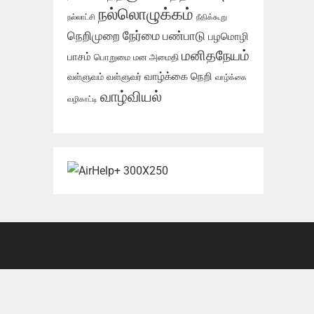
நல்லொழுக்கம்
நல்லாட்சி
நீதிக்கூறு
நேர்மை
நெறிமுறை
பண்பாடு
பழமொழி
மனிதநேயம்
பாசம்
பொறுமை
மன அமைதி
வாழ்க்கை நெறி
வள்ளுவம்
வள்ளுவர்
வாழ்க்கை
வாழ்வியல்
வழிகாட்டி