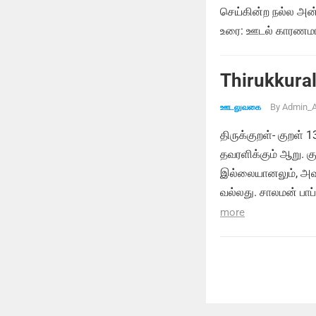
செய்கின்ற நல்ல அன்
உரை: ஊடல் காரணமாக
Thirukkural
By
Admin_A
ஊடலுவகை
திருக்குறள்- குறள்
தவரளிக்கும் ஆறு. க
இல்லையானலும், அவர
வல்லது. சாலமன் பாப
more