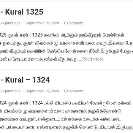
- Kural 1325
2Zjunction1
·
September 15, 2023
·
0 Comment
1325 குறள் எண் : 1325 தவறிலர் ஆயினும் தாம்வீழ்வார் மென்றோள்
ுடைத்து. குறள் விளக்கம் மு.வரதராசனார் உரை: தவறு இல்லாத போத
ாம் விரும்பும் மகளிரின் மெல்லிய தோள்களை நீங்கி இருக்கும் போது 
மன் பாப்பையா உரை: ஆண்கள் மீது தவறு...
Read more
- Kural – 1324
2Zjunction1
·
September 15, 2023
·
0 Comment
1324 குறள் எண் : 1324 புல்லி விடாஅப் புலவியுள் தோன்றுமென் உள்ளம்
றள் விளக்கம் மு.வரதராசனார் உரை: காதலரைத் தழுவிக்கொண்டு
ு காரணமான ஊடலுள், என்னுடைய உள்ளத்தை உடைக்க வல்ல படை
ன் பாப்பையா உரை: என்னவரைத் தழுவிக் கொண்டு, விடாமல் இருப்பதற