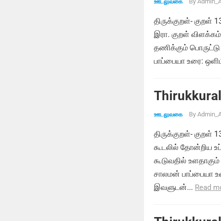
By
Admin_A
ஊடலுவகை
திருக்குறள்- குறள
இரா. குறள் விளக்க
தணிக்கும் பொருட்டு 
பாப்பையா உரை: ஒள
Thirukkural
By
Admin_A
ஊடலுவகை
திருக்குறள்- குறள்
கூடலில் தோன்றிய உப்
கூடுவதில் உளதாகு
சாலமன் பாப்பையா உர
இவளுடன்...
Read m