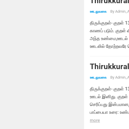
Thirukkural
By
Admin_A
ஊடலுவகை
திருக்குறள்- குறள்
காணப் படும். குறள்
அந்த உண்மை,ஊடல் மு
ஊடலில் தோற்றவரே வெ
Thirukkural
By
Admin_A
ஊடலுவகை
திருக்குறள்- குறள்
ஊடல் இனிது. குறள்
செரிப்பது இன்பமான
பாப்பையா உரை: உண்
more