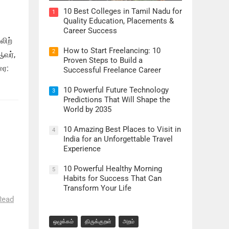
10 Best Colleges in Tamil Nadu for
1
Quality Education, Placements &
Career Success
லிற்
How to Start Freelancing: 10
2
ஆவர்,
Proven Steps to Build a
ரை:
Successful Freelance Career
10 Powerful Future Technology
3
Predictions That Will Shape the
World by 2035
10 Amazing Best Places to Visit in
4
India for an Unforgettable Travel
Experience
10 Powerful Healthy Morning
5
Habits for Success That Can
்
Transform Your Life
Read
ஒழுக்கம்
திருக்குறள்
அறம்