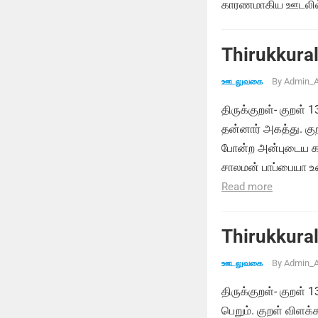
காரணமாகிய ஊடலில்
Thirukkural
By
Admin_A
ஊடலுவகை
திருக்குறள்- குறள் 
தன்னார் அகத்து. குற
போன்ற அன்புடைய கா
சாலமன் பாப்பையா உ
Read more
Thirukkural
By
Admin_A
ஊடலுவகை
திருக்குறள்- குறள் 
பெறும். குறள் விளக