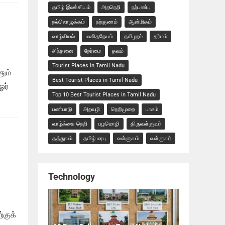
தமிழ் இலக்கியம்
அறநெறி
நற்பண்பு
நல்லொழுக்கம்
நற்குணம்
ஆன்மிகம்
வாழ்வியல்
மனிதநேயம்
தமிழறம்
தர்மம்
சிந்தனை
நேர்மை
தவம்
Tourist Places in Tamil Nadu
ும்
Best Tourist Places in Tamil Nadu
ஓர்
Top 10 Best Tourist Places in Tamil Nadu
பண்பாடு
அறவழி
நெறிமுறை
பாசம்
வாழ்க்கை நெறி
பழமொழி
திருவள்ளுவர்
தத்துவம்
தமிழ் மரபு
வள்ளுவம்
வள்ளுவர்
Technology
்குக்