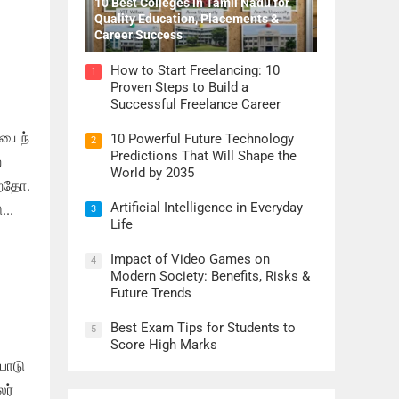
10 Best Colleges in Tamil Nadu for
Quality Education, Placements &
Career Success
How to Start Freelancing: 10
1
Proven Steps to Build a
Successful Freelance Career
ியைந்
10 Powerful Future Technology
2
Predictions That Will Shape the
்
World by 2035
்றதோ.
Artificial Intelligence in Everyday
..
3
Life
Impact of Video Games on
4
Modern Society: Benefits, Risks &
Future Trends
Best Exam Tips for Students to
5
Score High Marks
பாடு
லர்