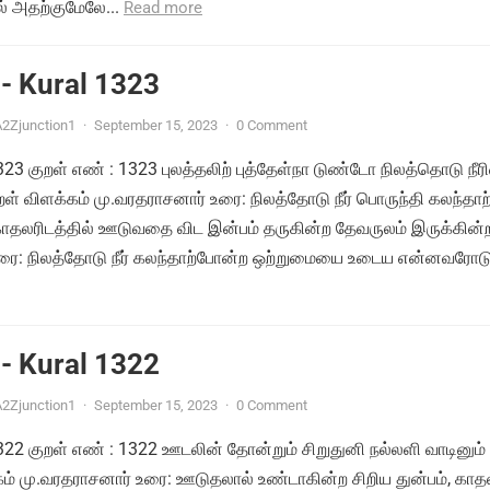
 அதற்குமேலே...
Read more
- Kural 1323
2Zjunction1
·
September 15, 2023
·
0 Comment
1323 குறள் எண் : 1323 புலத்தலிற் புத்தேள்நா டுண்டோ நிலத்தொடு நீர
ள் விளக்கம் மு.வரதராசனார் உரை: நிலத்தோடு நீர் பொருந்தி கலந்தாற
தலரிடத்தில் ஊடுவதை விட இன்பம் தருகின்ற தேவருலம் இருக்கின
ரை: நிலத்தோடு நீர் கலந்தாற்போன்ற ஒற்றுமையை உடைய என்னவரோடு.
- Kural 1322
2Zjunction1
·
September 15, 2023
·
0 Comment
1322 குறள் எண் : 1322 ஊடலின் தோன்றும் சிறுதுனி நல்லளி வாடினும் 
்கம் மு.வரதராசனார் உரை: ஊடுதலால் உண்டாகின்ற சிறிய துன்பம், காத