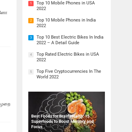
Top 10 Mobile Phones in USA
1
2022
ன்னோ
Top 10 Mobile Phones in India
2
2022
Top 10 Best Electric Bikes In India
3
2022 – A Detail Guide
Top Rated Electric Bikes in USA
4
2022
Top Five Cryptocurrencies In The
5
World 2022
 முறை
Best Foods for Brain Health: 15
Superfoods to Boost Memory and
Focus