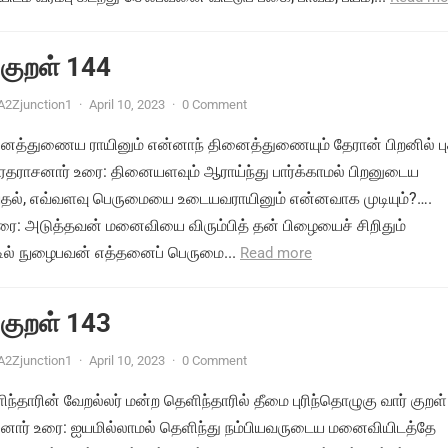
 குறள் 144
A2Zjunction1
·
April 10, 2023
·
0 Comment
னைத்துணைய ராயினும் என்னாந் தினைத்துணையும் தேரான் பிறனில் பு
வரதராசனார் உரை: தினையளவும் ஆராய்ந்து பார்க்காமல் பிறனுடைய
தல், எவ்வளவு பெருமையை உடையவராயினும் என்னவாக முடியும்?….
ரை: அடுத்தவன் மனைவியை விரும்பித் தன் பிழையைச் சிறிதும்
ல் நுழைபவன் எத்தனைப் பெருமை...
Read more
 குறள் 143
A2Zjunction1
·
April 10, 2023
·
0 Comment
ிந்தாரின் வேறல்லர் மன்ற தெளிந்தாரில் தீமை புரிந்தொழுகு வார் குறள்
சனார் உரை: ஐயமில்லாமல் தெளிந்து நம்பியவருடைய மனைவியிடத்தே