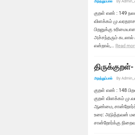
By
Admin_
அறத்துப்பால்
குறள் எண் : 149 நலக
விளக்கம் மு.வரதராசன
பிறனுக்கு உரிமையா
அச்சந்தரும் கடலால்
என்றால்,...
Read mor
திருக்குறள்-
By
Admin_
அறத்துப்பால்
குறள் எண் : 148 
குறள் விளக்கம் மு
ஆண்மை, சான்றோர்க்க
உரை: அடுத்தவன் ம
சான்றோர்க்கு நிறை