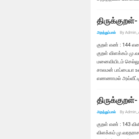
திருக்குறள்-
By
Admin_
அறத்துப்பால்
குறள் எண் : 144 எ
குறள் விளக்கம் மு.
மனைவியிடம் செல்லு
சாலமன் பாப்பையா உ
எணணாமல் அவ்வீட்டி
திருக்குறள்-
By
Admin_
அறத்துப்பால்
குறள் எண் : 143 விள
விளக்கம் மு.வரதரா