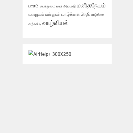
மனிதநேயம்
பாசம்
பொறுமை
மன அமைதி
வாழ்க்கை நெறி
வள்ளுவம்
வள்ளுவர்
வாழ்க்கை
வாழ்வியல்
வழிகாட்டி