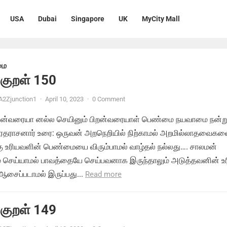
USA
Dubai
Singapore
UK
MyCity Mall
மை
 குறள் 150
A2Zjunction1
·
April 10, 2023
·
0 Comment
அறன்வரையா னல்ல செயினும் பிறன்வரையாள் பெண்மை நயவாமை நன்ற
.வரதராசனார் உரை: ஒருவன் அறநெறியில் நிற்காமல் அறமில்லாதவைகள
்கு உரியவளின் பெண்மையை விரும்பாமல் வாழ்தல் நல்லது…. சாலமன்
் செய்யாமல் பாவத்தையே செய்பவனாக இருந்தாலும் அடுத்தவனின் உ
ைப்படாமல் இருப்பது...
Read more
 குறள் 149