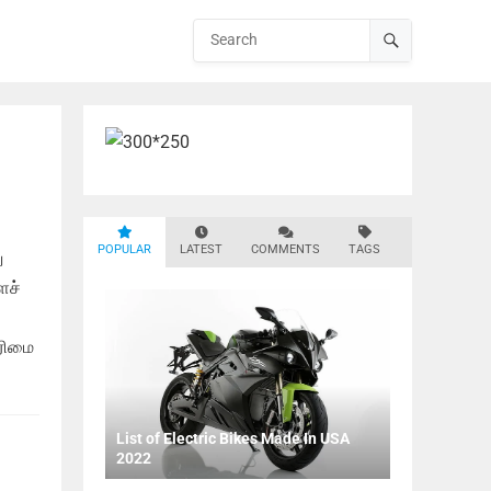
POPULAR
LATEST
COMMENTS
TAGS
ு
ைச்
ரிமை
List of Electric Bikes Made In USA
2022