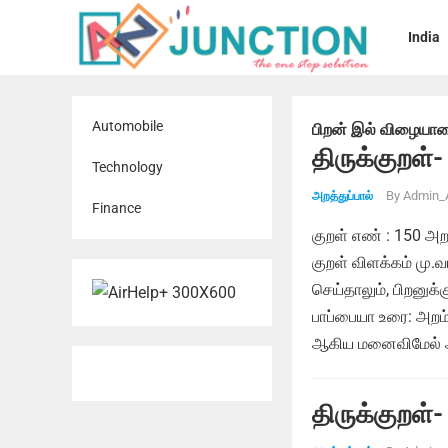
India
Automobile
பிறன் இல் விழையா
திருக்குறள்-
Technology
By
Admin_
அறத்துப்பால்
Finance
குறள் எண் : 150 
குறள் விளக்கம் மு
செய்தாலும், பிறனுக
பாப்பையா உரை: அறம
ஆகிய மனைவிமேல் ஆச
திருக்குறள்-