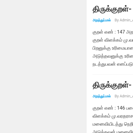
திருக்குறள்-
By
Admin_
அறத்துப்பால்
குறள் எண் : 147 
குறள் விளக்கம் மு.
பிறனுக்கு உரிமைய
அடுத்தவனுக்கு உரி
நடத்துபவன் எனப்படு
திருக்குறள்-
By
Admin_
அறத்துப்பால்
குறள் எண் : 146 பக
விளக்கம் மு.வரதராசன
மனைவியிடத்து நெறி 
அடுத்தவன் மனைவியிட