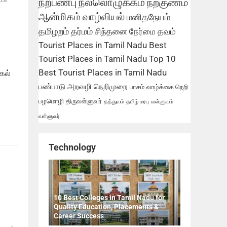
நற்பண்பு
நல்லொழுக்கம்
நற்குணம்
ஆன்மிகம்
வாழ்வியல்
மனிதநேயம்
தமிழறம்
தர்மம்
சிந்தனை
நேர்மை
தவம்
Tourist Places in Tamil Nadu
Best
Tourist Places in Tamil Nadu
Top 10
Best Tourist Places in Tamil Nadu
கல்
பண்பாடு
அறவழி
நெறிமுறை
பாசம்
வாழ்க்கை நெறி
பழமொழி
திருவள்ளுவர்
தத்துவம்
தமிழ் மரபு
வள்ளுவம்
வள்ளுவர்
Technology
10 Best Colleges in Tamil Nadu for
Quality Education, Placements &
Career Success