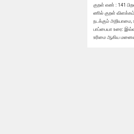
குறள் எண் : 141 ப
ணில் குறள் விளக்க
நடக்கும் அறியாமை, 
பாப்பையா உரை: இவ்வ
உரிமை ஆகிய மனைவி 