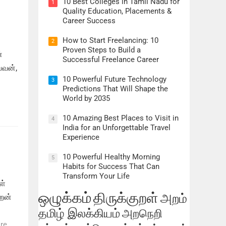
10 Best Colleges in Tamil Nadu for
1
Quality Education, Placements &
Career Success
How to Start Freelancing: 10
2
Proven Steps to Build a
்
Successful Freelance Career
பவன்,
10 Powerful Future Technology
3
Predictions That Will Shape the
World by 2035
10 Amazing Best Places to Visit in
4
India for an Unforgettable Travel
Experience
10 Powerful Healthy Morning
5
Habits for Success That Can
Transform Your Life
ள்
ஒழுக்கம்
திருக்குறள்
அறம்
ிறன்
தமிழ் இலக்கியம்
அறநெறி
re