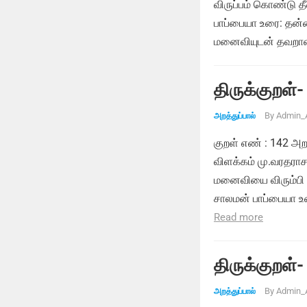
விருப்பம் கொண்டு 
பாப்பையா உரை: தன்ன
மனைவியுடன் தவறான
திருக்குறள்-
By
Admin_
அறத்துப்பால்
குறள் எண் : 142 அற
விளக்கம் மு.வரதராசன
மனைவியை விரும்பி 
சாலமன் பாப்பையா உர
Read more
திருக்குறள்-
By
Admin_
அறத்துப்பால்