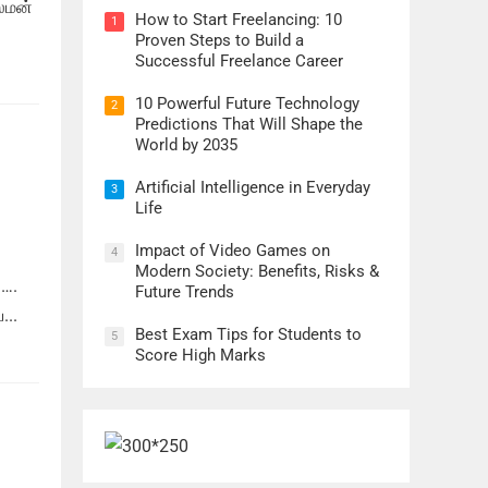
ாலமன்
How to Start Freelancing: 10
1
Proven Steps to Build a
Successful Freelance Career
10 Powerful Future Technology
2
Predictions That Will Shape the
World by 2035
Artificial Intelligence in Everyday
3
Life
Impact of Video Games on
4
Modern Society: Benefits, Risks &
….
Future Trends
...
Best Exam Tips for Students to
5
Score High Marks