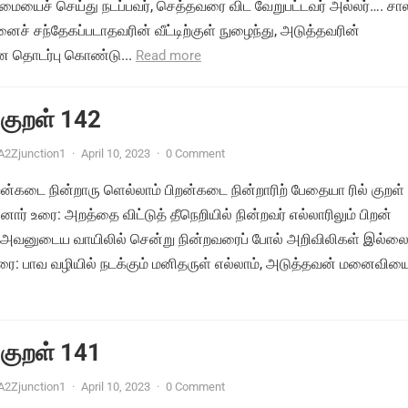
தீமையைச் செய்து நடப்பவர், செத்தவரை விட வேறுபட்டவர் அல்லர்…. ச
ைச் சந்தேகப்படாதவரின் வீட்டிற்குள் நுழைந்து, அடுத்தவரின்
 தொடர்பு கொண்டு...
Read more
 குறள் 142
A2Zjunction1
·
April 10, 2023
·
0 Comment
ன்கடை நின்றாரு ளெல்லாம் பிறன்கடை நின்றாரிற் பேதையா ரில் குறள்
ார் உரை: அறத்தை விட்டுத் தீநெறியில் நின்றவர் எல்லாரிலும் பிறன்
அவனுடைய வாயிலில் சென்று நின்றவரைப் போல் அறிவிலிகள் இல்லை
ை: பாவ வழியில் நடக்கும் மனிதருள் எல்லாம், அடுத்தவன் மனைவியை
 குறள் 141
A2Zjunction1
·
April 10, 2023
·
0 Comment