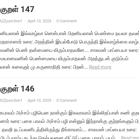
 குறள் 147
A2Zjunction1
·
April 10, 2023
·
0 Comment
அறனியலான் இல்வாழ்வா னென்பான் பிறனியலான் பெண்மை நயவா தவன
வரதராசனார் உரை: அறத்தின் இயல்போடு பொருந்தி இல்வாழ்க்கை வாழ்
ானவளின் பெண் தன்மையை விரும்பாதவனே…. சாலமன் பாப்பையா உரை:
மையானவனின் பெண்மையை விரும்பாதவன் அறத்துடன் குடும்பம்
வான் கலைஞர் மு.கருணாநிதி உரை: பிறன்...
Read more
 குறள் 146
A2Zjunction1
·
April 10, 2023
·
0 Comment
ைபாவம் அச்சம் பழியென நான்கும் இகவாவாம் இல்லிறப்பான் கண் குற
ார் உரை: பகை பாவம் அச்சம் பழி என்னும் இந்நான்கு குற்றங்களும் ப
தவறி நடப்பவனிடத்திலிருந்து நீங்காவாம்…. சாலமன் பாப்பையா உரை:
ம் வரம்பு கடந்து செல்பவனை விட்டுப் பகை, பாவம், பயம்,...
Read mo