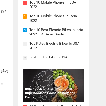
Top 10 Mobile Phones in USA
1
2022
 குறள்
Top 10 Mobile Phones in India
2
2022
Top 10 Best Electric Bikes In India
3
2022 – A Detail Guide
Top Rated Electric Bikes in USA
4
2022
Best folding bike in USA
5
ுக்கு
யா
Best Foods for Brain Health: 15
Superfoods to Boost Memory and
Focus