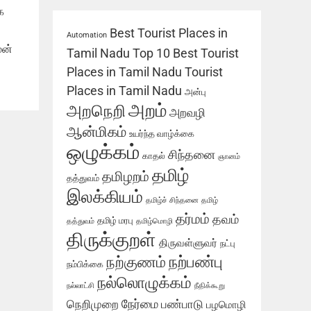
க
Best Tourist Places in
Automation
மன்
Tamil Nadu
Top 10 Best Tourist
Places in Tamil Nadu
Tourist
Places in Tamil Nadu
அன்பு
அறம்
அறநெறி
அறவழி
ஆன்மிகம்
உயர்ந்த வாழ்க்கை
ஒழுக்கம்
சிந்தனை
காதல்
ஞானம்
தமிழ்
தமிழறம்
தத்துவம்
இலக்கியம்
தமிழ்ச் சிந்தனை
தமிழ்
தர்மம்
தவம்
தமிழ் மரபு
தத்துவம்
தமிழ்மொழி
திருக்குறள்
திருவள்ளுவர்
நட்பு
நற்பண்பு
நற்குணம்
நம்பிக்கை
நல்லொழுக்கம்
நல்லாட்சி
நீதிக்கூறு
நேர்மை
நெறிமுறை
பண்பாடு
பழமொழி