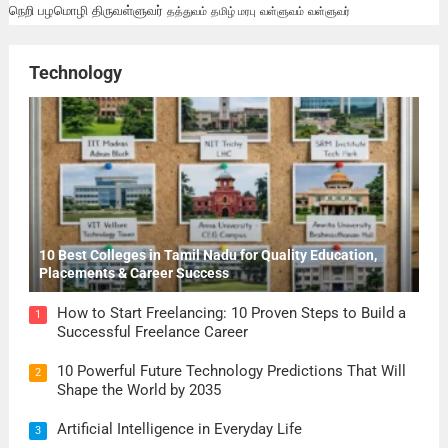
நெறி
பழமொழி
திருவள்ளுவர்
தத்துவம்
தமிழ் மரபு
வள்ளுவம்
வள்ளுவர்
Technology
10 Best Colleges in Tamil Nadu for Quality Education,
Placements & Career Success
How to Start Freelancing: 10 Proven Steps to Build a
1
Successful Freelance Career
10 Powerful Future Technology Predictions That Will
2
Shape the World by 2035
Artificial Intelligence in Everyday Life
3