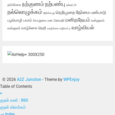
நற்பண்பு
நற்குணம்
நம்பிக்கை
நல்லாட்சி
நல்லொழுக்கம்
நேர்மை
நெறிமுறை
பண்பாடு
நீதிக்கூறு
மனிதநேயம்
பழமொழி
பாசம்
பொறுமை
மன அமைதி
வள்ளுவம்
வாழ்வியல்
வாழ்க்கை நெறி
வள்ளுவர்
வாழ்க்கை வழிகாட்டி
© 2026
A2Z Junction
- Theme by
WPEnjoy
Table of Contents
×
குறள் எண் : 860
குறள் விளக்கம்
→
Index