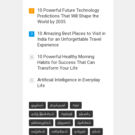
10 Powerful Future Technology
2
Predictions That Will Shape the
World by 2035
10 Amazing Best Places to Visit in
3
India for an Unforgettable Travel
Experience
10 Powerful Healthy Morning
4
Habits for Success That Can
Transform Your Life
Artificial Intelligence in Everyday
5
Life
ஒழுக்கம்
திருக்குறள்
அறம்
தமிழ் இலக்கியம்
அறநெறி
நற்பண்பு
நல்லொழுக்கம்
நற்குணம்
ஆன்மிகம்
வாழ்வியல்
மனிதநேயம்
தமிழறம்
தர்மம்