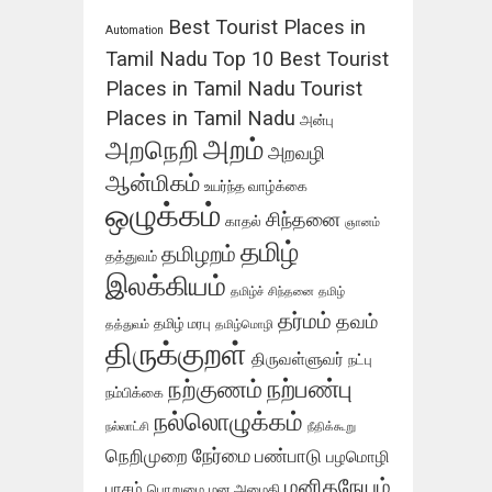
Best Tourist Places in
Automation
Tamil Nadu
Top 10 Best Tourist
Places in Tamil Nadu
Tourist
Places in Tamil Nadu
அன்பு
அறம்
அறநெறி
அறவழி
ஆன்மிகம்
உயர்ந்த வாழ்க்கை
ஒழுக்கம்
சிந்தனை
காதல்
ஞானம்
தமிழ்
தமிழறம்
தத்துவம்
இலக்கியம்
தமிழ்ச் சிந்தனை
தமிழ்
தர்மம்
தவம்
தமிழ் மரபு
தத்துவம்
தமிழ்மொழி
திருக்குறள்
திருவள்ளுவர்
நட்பு
நற்பண்பு
நற்குணம்
நம்பிக்கை
நல்லொழுக்கம்
நல்லாட்சி
நீதிக்கூறு
நேர்மை
நெறிமுறை
பண்பாடு
பழமொழி
மனிதநேயம்
பாசம்
பொறுமை
மன அமைதி