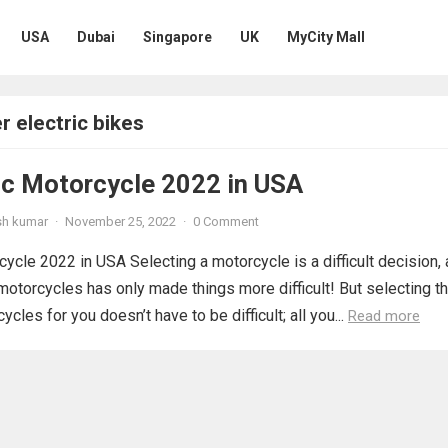
USA
Dubai
Singapore
UK
MyCity Mall
 electric bikes
ic Motorcycle 2022 in USA
sh kumar
·
November 25, 2022
·
0 Comment
cycle 2022 in USA Selecting a motorcycle is a difficult decision,
c motorcycles has only made things more difficult! But selecting t
ycles for you doesn’t have to be difficult; all you...
Read more