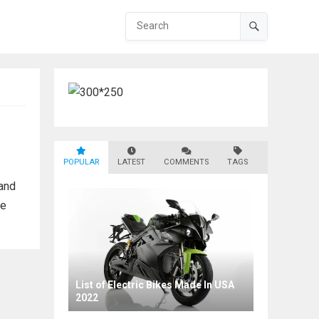
POPULAR
LATEST
COMMENTS
TAGS
 and
he
List of Electric Bikes Made In USA
2022