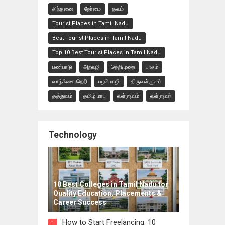
சிந்தனை
நேர்மை
தவம்
Tourist Places in Tamil Nadu
Best Tourist Places in Tamil Nadu
Top 10 Best Tourist Places in Tamil Nadu
பண்பாடு
அறவழி
நெறிமுறை
பாசம்
வாழ்க்கை நெறி
பழமொழி
திருவள்ளுவர்
தத்துவம்
தமிழ் மரபு
வள்ளுவம்
வள்ளுவர்
Technology
10 Best Colleges in Tamil Nadu for
Quality Education, Placements &
Career Success
How to Start Freelancing: 10
1