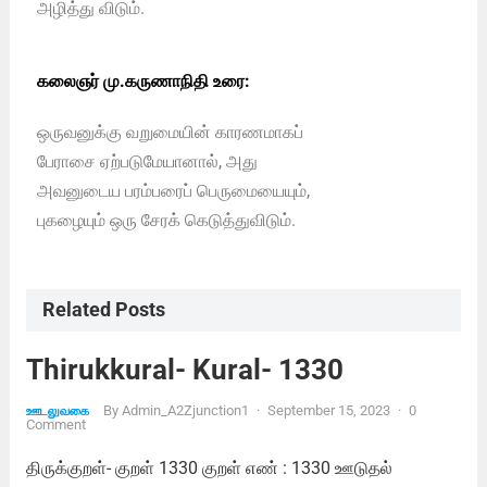
அழித்து விடும்.
கலைஞர் மு.கருணாநிதி உரை:
ஒருவனுக்கு வறுமையின் காரணமாகப்
பேராசை ஏற்படுமேயானால், அது
அவனுடைய பரம்பரைப் பெருமையையும்,
புகழையும் ஒரு சேரக் கெடுத்துவிடும்.
Related Posts
Thirukkural- Kural- 1330
By
Admin_A2Zjunction1
·
September 15, 2023
·
0
ஊடலுவகை
Comment
திருக்குறள்- குறள் 1330 குறள் எண் : 1330 ஊடுதல்