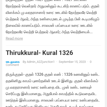
தோற்றவர் வென்றார் அதுமன்னும் கூடலிற் காணப் படும். குறள்
விளக்கம் மு.வரதராசனார் உரை: ஊடலில் தோற்றவரே வெற்றி
பெற்றவர் ஆவர், அந்த உண்மை,ஊடல் முடிந்த பின் கூடிமகிழும்
நிலையில் காணப்படும். சாலமன் பாப்பையா உரை: ஊடலில்
தோற்றவரே வெற்றி பெற்றவர் ஆவார்; அந்த வெற்றியைக்...
Read more
Thirukkural- Kural 1326
By
Admin_A2Zjunction1
·
September 15, 2023
·
0
ஊடலுவகை
Comment
திருக்குறள்- குறள் 1326 குறள் எண் : 1326 உணலினும் உண்ட
தறலினிது காமம் புணர்தலின் ஊடல் இனிது. குறள் விளக்கம்
மு.வரதராசனார் உரை: உண்பதை விட முன் உண்ட உணவுச்
செரிப்பது இன்பமானது, அதுபோல் காமத்தில் கூடுவதைவிட
ஊடுதல் இன்பமானது. சாலமன் பாப்பையா உரை: உண்பதைவிட
உண்டது செரிப்பது இனியது; அதுபோலக், கூடிக் கலப்பதை...