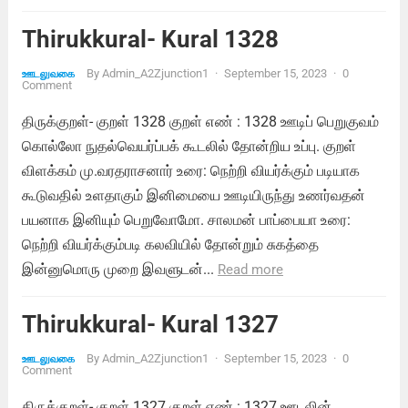
Thirukkural- Kural 1328
By
Admin_A2Zjunction1
·
September 15, 2023
·
0
ஊடலுவகை
Comment
திருக்குறள்- குறள் 1328 குறள் எண் : 1328 ஊடிப் பெறுகுவம்
கொல்லோ நுதல்வெயர்ப்பக் கூடலில் தோன்றிய உப்பு. குறள்
விளக்கம் மு.வரதராசனார் உரை: நெற்றி வியர்க்கும் படியாக
கூடுவதில் உளதாகும் இனிமையை ஊடியிருந்து உணர்வதன்
பயனாக இனியும் பெறுவோமோ. சாலமன் பாப்பையா உரை:
நெற்றி வியர்க்கும்படி கலவியில் தோன்றும் சுகத்தை
இன்னுமொரு முறை இவளுடன்...
Read more
Thirukkural- Kural 1327
By
Admin_A2Zjunction1
·
September 15, 2023
·
0
ஊடலுவகை
Comment
திருக்குறள்- குறள் 1327 குறள் எண் : 1327 ஊடலின்