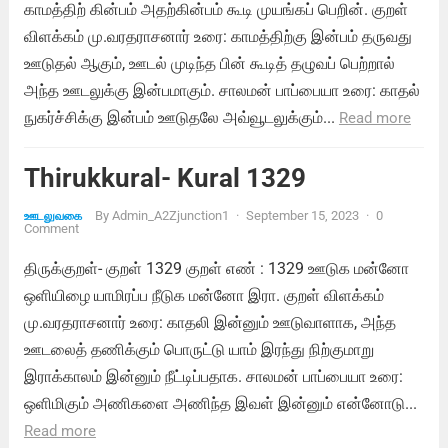
காமத்திற் கின்பம் அதற்கின்பம் கூடி முயங்கப் பெறின். குறள்
விளக்கம் மு.வரதராசனார் உரை: காமத்திற்கு இன்பம் தருவது
ஊடுதல் ஆகும், ஊடல் முடிந்த பின் கூடித் தழுவப் பெற்றால்
அந்த ஊடலுக்கு இன்பமாகும். சாலமன் பாப்பையா உரை: காதல்
நுகர்ச்சிக்கு இன்பம் ஊடுதலே அவ்வூடலுக்கும்...
Read more
Thirukkural- Kural 1329
By
Admin_A2Zjunction1
·
September 15, 2023
·
0
ஊடலுவகை
Comment
திருக்குறள்- குறள் 1329 குறள் எண் : 1329 ஊடுக மன்னோ
ஒளியிழை யாமிரப்ப நீடுக மன்னோ இரா. குறள் விளக்கம்
மு.வரதராசனார் உரை: காதலி இன்னும் ஊடுவாளாக, அந்த
ஊடலைத் தணிக்கும் பொருட்டு யாம் இரந்து நிற்குமாறு
இராக்காலம் இன்னும் நீட்டிப்பதாக. சாலமன் பாப்பையா உரை:
ஒளிமிகும் அணிகளை அணிந்த இவள் இன்னும் என்னோடு...
Read more