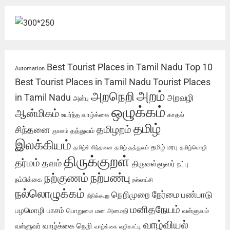
Best Tourist Places in Tamil Nadu
Top 10
Automation
Best Tourist Places in Tamil Nadu
Tourist Places
அறம்
அறநெறி
in Tamil Nadu
அறவழி
அன்பு
ஒழுக்கம்
ஆன்மிகம்
உயர்ந்த வாழ்க்கை
காதல்
தமிழ்
தமிழறம்
சிந்தனை
தத்துவம்
ஞானம்
இலக்கியம்
தமிழ் மரபு
தமிழ்ச் சிந்தனை
தமிழ் தத்துவம்
தமிழ்மொழி
திருக்குறள்
தர்மம்
தவம்
திருவள்ளுவர்
நட்பு
நற்பண்பு
நற்குணம்
நம்பிக்கை
நல்லாட்சி
நல்லொழுக்கம்
நேர்மை
நெறிமுறை
பண்பாடு
நீதிக்கூறு
மனிதநேயம்
பழமொழி
பாசம்
பொறுமை
மன அமைதி
வள்ளுவம்
வாழ்வியல்
வாழ்க்கை நெறி
வள்ளுவர்
வாழ்க்கை வழிகாட்டி