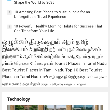
Shape the World by 2035
10 Amazing Best Places to Visit in India for an
4
Unforgettable Travel Experience
10 Powerful Healthy Morning Habits for Success That
5
Can Transform Your Life
ஒழுக்கம்
திருக்குறள்
அறம்
தமிழ்
இலக்கியம்
அறநெறி
நற்பண்பு
நல்லொழுக்கம்
நற்குணம்
ஆன்மிகம்
வாழ்வியல்
மனிதநேயம்
தமிழறம்
தர்மம்
சிந்தனை
நேர்மை
தவம்
Tourist Places in Tamil Nadu
Best Tourist Places in Tamil Nadu
Top 10 Best Tourist
Places in Tamil Nadu
பண்பாடு
அறவழி
நெறிமுறை
பாசம்
வாழ்க்கை
நெறி
பழமொழி
திருவள்ளுவர்
தத்துவம்
தமிழ் மரபு
வள்ளுவம்
வள்ளுவர்
Technology