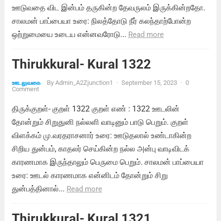
ஊடுவதை விட இன்பம் தருகின்ற தேவருலம் இருக்கின்றதோ.
சாலமன் பாப்பையா உரை: நிலத்தோடு நீர் கலந்தாற்போன்ற
ஒற்றுமையை உடைய என்னவரோடு...
Read more
Thirukkural- Kural 1322
By
Admin_A2Zjunction1
·
September 15, 2023
·
0
ஊடலுவகை
Comment
திருக்குறள்- குறள் 1322 குறள் எண் : 1322 ஊடலின்
தோன்றும் சிறுதுனி நல்லளி வாடினும் பாடு பெறும். குறள்
விளக்கம் மு.வரதராசனார் உரை: ஊடுதலால் உண்டாகின்ற
சிறிய துன்பம், காதலர் செய்கின்ற நல்ல அன்பு வாடிவிடக்
காரணமாக இருந்தாலும் பெருமை பெறும். சாலமன் பாப்பையா
உரை: ஊடல் காரணமாக என்னிடம் தோன்றும் சிறு
துன்பத்தினால்...
Read more
Thirukkural- Kural 1321