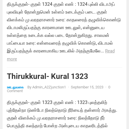
திருக்குறள்- குறள் 1324 குறள் எண் : 1324 புல்லி விடாஅப்
புலவியுள் தோன்றுமென் உள்ளம் உடைக்கும் படை. குறள்
விளக்கம் மு.வரதராசனார் உரை: காதலரைத் தழுவிக்கொண்டு
விடாமலிருப்பதற்கு காரணமான ஊடலுள், என்னுடைய
உள்ளத்தை உடைக்க வல்ல படை தோன்றுகிறது. சாலமன்
பாப்பையா உரை: என்னவரைத் தழுவிக் கொண்டு, விடாமல்
இருப்பதற்குக் காரணமாகிய ஊடலில் அதற்குமேலே...
Read
more
Thirukkural- Kural 1323
By
Admin_A2Zjunction1
·
September 15, 2023
·
0
ஊடலுவகை
Comment
திருக்குறள்- குறள் 1323 குறள் எண் : 1323 புலத்தலிற்
புத்தேள்நா டுண்டோ நிலத்தொடு நீரியைந் தன்னார் அகத்து.
குறள் விளக்கம் மு.வரதராசனார் உரை: நிலத்தோடு நீர்
பொருந்தி கலந்தாற் போன்ற அன்புடைய காதலரிடத்தில்