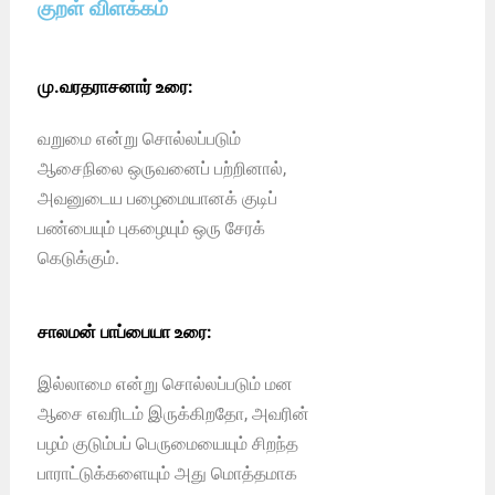
குறள் விளக்கம்
மு.வரதராசனார் உரை:
வறுமை என்று சொல்லப்படும்
ஆசைநிலை ஒருவனைப் பற்றினால்,
அவனுடைய பழைமையானக் குடிப்
பண்பையும் புகழையும் ஒரு சேரக்
கெடுக்கும்.
சாலமன் பாப்பையா உரை:
இல்லாமை என்று சொல்லப்படும் மன
ஆசை எவரிடம் இருக்கிறதோ, அவரின்
பழம் குடும்பப் பெருமையையும் சிறந்த
பாராட்டுக்களையும் அது மொத்தமாக