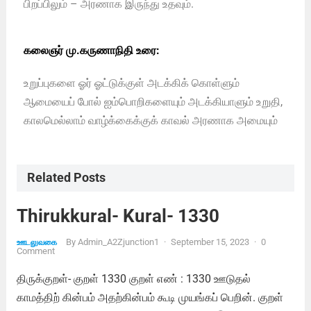
பிறப்பிலும் – அரணாக இருந்து உதவும்.
கலைஞர் மு.கருணாநிதி உரை:
உறுப்புகளை ஓர் ஓட்டுக்குள் அடக்கிக் கொள்ளும்
ஆமையைப் போல் ஐம்பொறிகளையும் அடக்கியாளும் உறுதி,
காலமெல்லாம் வாழ்க்கைக்குக் காவல் அரணாக அமையும்
Related Posts
Thirukkural- Kural- 1330
By
Admin_A2Zjunction1
·
September 15, 2023
·
0
ஊடலுவகை
Comment
திருக்குறள்- குறள் 1330 குறள் எண் : 1330 ஊடுதல்
காமத்திற் கின்பம் அதற்கின்பம் கூடி முயங்கப் பெறின். குறள்