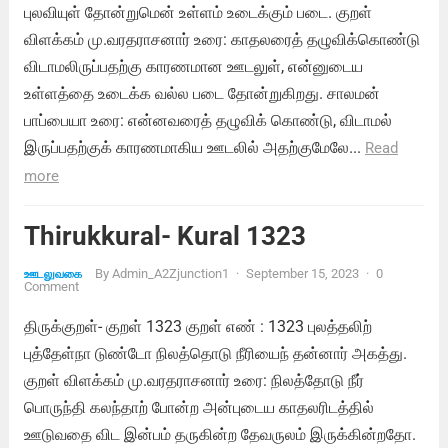
புலவியுள் தோன்றுமென் உள்ளம் உடைக்கும் படை. குறள்
விளக்கம் மு.வரதராசனார் உரை: காதலரைத் தழுவிக்கொண்டு
விடாமலிருப்பதற்கு காரணமான ஊடலுள், என்னுடைய
உள்ளத்தை உடைக்க வல்ல படை தோன்றுகிறது. சாலமன்
பாப்பையா உரை: என்னவரைத் தழுவிக் கொண்டு, விடாமல்
இருப்பதற்குக் காரணமாகிய ஊடலில் அதற்குமேலே...
Read
more
Thirukkural- Kural 1323
By
Admin_A2Zjunction1
·
September 15, 2023
·
0
ஊடலுவகை
Comment
திருக்குறள்- குறள் 1323 குறள் எண் : 1323 புலத்தலிற்
புத்தேள்நா டுண்டோ நிலத்தொடு நீரியைந் தன்னார் அகத்து.
குறள் விளக்கம் மு.வரதராசனார் உரை: நிலத்தோடு நீர்
பொருந்தி கலந்தாற் போன்ற அன்புடைய காதலரிடத்தில்
ஊடுவதை விட இன்பம் தருகின்ற தேவருலம் இருக்கின்றதோ.