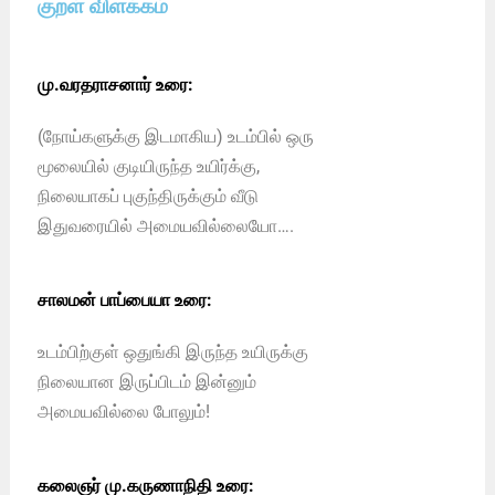
குறள் விளக்கம்
மு.வரதராசனார் உரை:
(நோய்களுக்கு இடமாகிய) உடம்பில் ஒரு
மூலையில் குடியிருந்த உயிர்க்கு,
நிலையாகப் புகுந்திருக்கும் வீடு
இதுவரையில் அமையவில்லையோ….
சாலமன் பாப்பையா உரை:
உடம்பிற்குள் ஒதுங்கி இருந்த உயிருக்கு
நிலையான இருப்பிடம் இன்னும்
அமையவில்லை போலும்!
கலைஞர் மு.கருணாநிதி உரை: