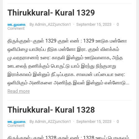
Thirukkural- Kural 1329
By
Admin_A2Zjunction1
·
September 15, 2023
·
0
ஊடலுவகை
Comment
திருக்குறள்- குறள் 1329 குறள் எண் : 1329 ஊடுக மன்னோ
ஒளியிழை யாமிரப்ப நீடுக மன்னோ இரா. குறள் விளக்கம்
மு.வரதராசனார் உரை: காதலி இன்னும் ஊடுவாளாக, அந்த
ஊடலைத் தணிக்கும் பொருட்டு யாம் இரந்து நிற்குமாறு
இராக்காலம் இன்னும் நீட்டிப்பதாக. சாலமன் பாப்பையா உரை:
ஒளிமிகும் அணிகளை அணிந்த இவள் இன்னும் என்னோடு...
Read more
Thirukkural- Kural 1328
By
Admin_A2Zjunction1
·
September 15, 2023
·
0
ஊடலுவகை
Comment
திருக்குறள்- குறள் 1328 குறள் எண் : 1328 ஊடிப் பெறுகுவம்