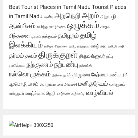
Best Tourist Places in Tamil Nadu
Tourist Places
அறம்
அறநெறி
in Tamil Nadu
அறவழி
அன்பு
ஒழுக்கம்
ஆன்மிகம்
உயர்ந்த வாழ்க்கை
காதல்
தமிழ்
தமிழறம்
சிந்தனை
தத்துவம்
ஞானம்
இலக்கியம்
தமிழ் மரபு
தமிழ்ச் சிந்தனை
தமிழ் தத்துவம்
தமிழ்மொழி
திருக்குறள்
தர்மம்
தவம்
திருவள்ளுவர்
நட்பு
நற்பண்பு
நற்குணம்
நம்பிக்கை
நல்லாட்சி
நல்லொழுக்கம்
நேர்மை
நெறிமுறை
பண்பாடு
நீதிக்கூறு
மனிதநேயம்
பழமொழி
பாசம்
பொறுமை
மன அமைதி
வள்ளுவம்
வாழ்வியல்
வாழ்க்கை நெறி
வள்ளுவர்
வாழ்க்கை வழிகாட்டி