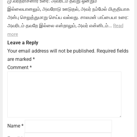
மு.வரதராசனார் உரை: அவரிடம் தவறு ஒன்றும்
இல்லையானலும், அவரோடு ஊடுதல், அவர் நம்மேல் மிகுதியாக
அன்பு செலுத்துமாறு செய்ய வல்லது. சாலமன் பாப்பையா உரை:
அவரிடம் தவறே இல்லை என்றாலும், அவர் என்னிடம்...
Read
more
Leave a Reply
Your email address will not be published.
Required fields
are marked
*
Comment
*
Name
*