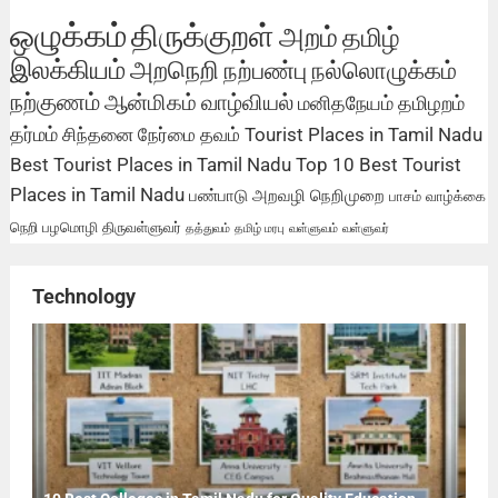
ஒழுக்கம்
திருக்குறள்
அறம்
தமிழ்
இலக்கியம்
அறநெறி
நற்பண்பு
நல்லொழுக்கம்
நற்குணம்
ஆன்மிகம்
வாழ்வியல்
மனிதநேயம்
தமிழறம்
தர்மம்
சிந்தனை
நேர்மை
தவம்
Tourist Places in Tamil Nadu
Best Tourist Places in Tamil Nadu
Top 10 Best Tourist
Places in Tamil Nadu
பண்பாடு
அறவழி
நெறிமுறை
பாசம்
வாழ்க்கை
நெறி
பழமொழி
திருவள்ளுவர்
தத்துவம்
தமிழ் மரபு
வள்ளுவம்
வள்ளுவர்
Technology