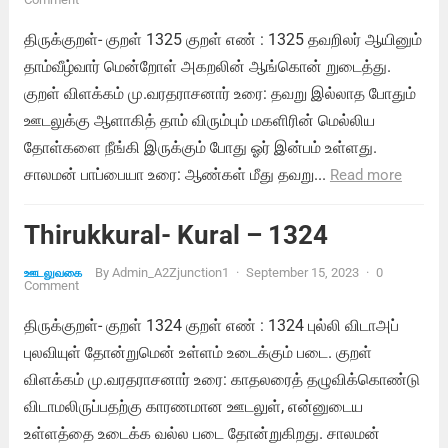
திருக்குறள்- குறள் 1325 குறள் எண் : 1325 தவறிலர் ஆயினும்
தாம்வீழ்வார் மென்றோள் அகறலின் ஆங்கொன் றுடைத்து.
குறள் விளக்கம் மு.வரதராசனார் உரை: தவறு இல்லாத போதும்
ஊடலுக்கு ஆளாகித் தாம் விரும்பும் மகளிரின் மெல்லிய
தோள்களை நீங்கி இருக்கும் போது ஓர் இன்பம் உள்ளது.
சாலமன் பாப்பையா உரை: ஆண்கள் மீது தவறு...
Read more
Thirukkural- Kural – 1324
By
Admin_A2Zjunction1
·
September 15, 2023
·
0
ஊடலுவகை
Comment
திருக்குறள்- குறள் 1324 குறள் எண் : 1324 புல்லி விடாஅப்
புலவியுள் தோன்றுமென் உள்ளம் உடைக்கும் படை. குறள்
விளக்கம் மு.வரதராசனார் உரை: காதலரைத் தழுவிக்கொண்டு
விடாமலிருப்பதற்கு காரணமான ஊடலுள், என்னுடைய
உள்ளத்தை உடைக்க வல்ல படை தோன்றுகிறது. சாலமன்