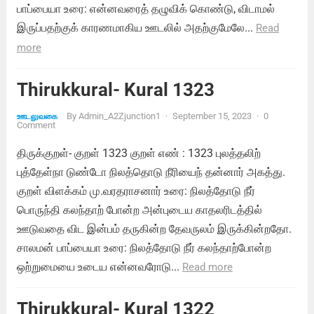
பாப்பையா உரை: என்னவரைத் தழுவிக் கொண்டு, விடாமல்
இருப்பதற்குக் காரணமாகிய ஊடலில் அதற்குமேலே...
Read
more
Thirukkural- Kural 1323
By
Admin_A2Zjunction1
·
September 15, 2023
·
0
ஊடலுவகை
Comment
திருக்குறள்- குறள் 1323 குறள் எண் : 1323 புலத்தலிற்
புத்தேள்நா டுண்டோ நிலத்தொடு நீரியைந் தன்னார் அகத்து.
குறள் விளக்கம் மு.வரதராசனார் உரை: நிலத்தோடு நீர்
பொருந்தி கலந்தாற் போன்ற அன்புடைய காதலரிடத்தில்
ஊடுவதை விட இன்பம் தருகின்ற தேவருலம் இருக்கின்றதோ.
சாலமன் பாப்பையா உரை: நிலத்தோடு நீர் கலந்தாற்போன்ற
ஒற்றுமையை உடைய என்னவரோடு...
Read more
Thirukkural- Kural 1322