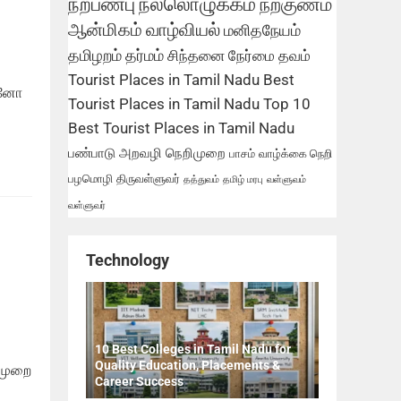
நற்பண்பு
நல்லொழுக்கம்
நற்குணம்
ஆன்மிகம்
வாழ்வியல்
மனிதநேயம்
தமிழறம்
தர்மம்
சிந்தனை
நேர்மை
தவம்
Tourist Places in Tamil Nadu
Best
ன்னோ
Tourist Places in Tamil Nadu
Top 10
Best Tourist Places in Tamil Nadu
பண்பாடு
அறவழி
நெறிமுறை
பாசம்
வாழ்க்கை நெறி
பழமொழி
திருவள்ளுவர்
தத்துவம்
தமிழ் மரபு
வள்ளுவம்
வள்ளுவர்
Technology
10 Best Colleges in Tamil Nadu for
Quality Education, Placements &
 முறை
Career Success