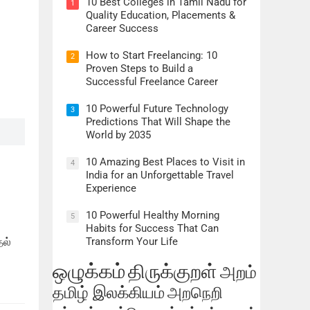
10 Best Colleges in Tamil Nadu for
1
Quality Education, Placements &
Career Success
How to Start Freelancing: 10
2
Proven Steps to Build a
Successful Freelance Career
10 Powerful Future Technology
3
Predictions That Will Shape the
World by 2035
10 Amazing Best Places to Visit in
4
India for an Unforgettable Travel
Experience
10 Powerful Healthy Morning
5
Habits for Success That Can
Transform Your Life
தல்
ஒழுக்கம்
திருக்குறள்
அறம்
தமிழ் இலக்கியம்
அறநெறி