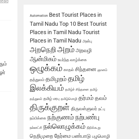
Read
Best Tourist Places in
Automation
Tamil Nadu
Top 10 Best Tourist
Places in Tamil Nadu
Tourist
Places in Tamil Nadu
அன்பு
அறம்
அறநெறி
அறவழி
ஆன்மிகம்
உயர்ந்த வாழ்க்கை
ும்
ஒழுக்கம்
சிந்தனை
காதல்
ஞானம்
ஓர்
தமிழ்
தமிழறம்
தத்துவம்
இலக்கியம்
தமிழ்ச் சிந்தனை
தமிழ்
தர்மம்
தவம்
தமிழ் மரபு
தத்துவம்
தமிழ்மொழி
திருக்குறள்
திருவள்ளுவர்
நட்பு
நற்பண்பு
நற்குணம்
நம்பிக்கை
நல்லொழுக்கம்
நல்லாட்சி
நீதிக்கூறு
நேர்மை
நெறிமுறை
பண்பாடு
பழமொழி