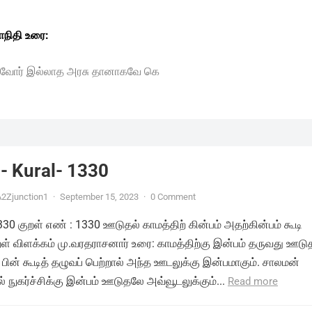
நிதி உரை:
ுவோர் இல்லாத அரசு தானாகவே கெ
- Kural- 1330
2Zjunction1
·
September 15, 2023
·
0 Comment
1330 குறள் எண் : 1330 ஊடுதல் காமத்திற் கின்பம் அதற்கின்பம் கூடி
ுறள் விளக்கம் மு.வரதராசனார் உரை: காமத்திற்கு இன்பம் தருவது ஊடு
 பின் கூடித் தழுவப் பெற்றால் அந்த ஊடலுக்கு இன்பமாகும். சாலமன்
 நுகர்ச்சிக்கு இன்பம் ஊடுதலே அவ்வூடலுக்கும்...
Read more