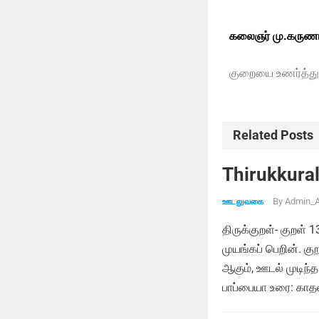
கலைஞர் மு.கருணா
குறையை உணர்த்த
Related Posts
Thirukkural
By
Admin_A
ஊடலுவகை
திருக்குறள்- குறள் 
முயங்கப் பெறின். க
ஆகும், ஊடல் முடிந்த
பாப்பையா உரை: காதல்