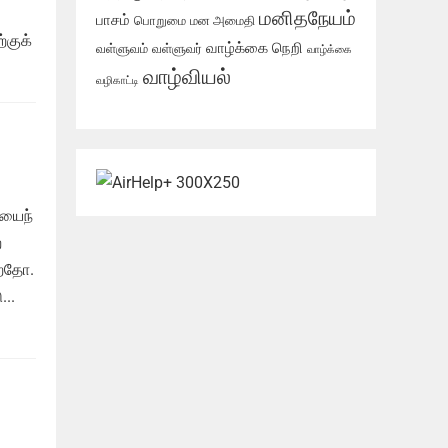
மனிதநேயம்
பாசம்
பொறுமை
மன அமைதி
்குக்
வாழ்க்கை நெறி
வள்ளுவம்
வள்ளுவர்
வாழ்க்கை
வாழ்வியல்
வழிகாட்டி
ியைந்
்
்றதோ.
..