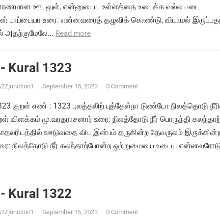
ு காரணமான ஊடலுள், என்னுடைய உள்ளத்தை உடைக்க வல்ல படை
ன் பாப்பையா உரை: என்னவரைத் தழுவிக் கொண்டு, விடாமல் இருப்பதற
 அதற்குமேலே...
Read more
- Kural 1323
2Zjunction1
·
September 15, 2023
·
0 Comment
1323 குறள் எண் : 1323 புலத்தலிற் புத்தேள்நா டுண்டோ நிலத்தொடு நீர
ள் விளக்கம் மு.வரதராசனார் உரை: நிலத்தோடு நீர் பொருந்தி கலந்தாற
தலரிடத்தில் ஊடுவதை விட இன்பம் தருகின்ற தேவருலம் இருக்கின
ரை: நிலத்தோடு நீர் கலந்தாற்போன்ற ஒற்றுமையை உடைய என்னவரோடு.
- Kural 1322
2Zjunction1
·
September 15, 2023
·
0 Comment