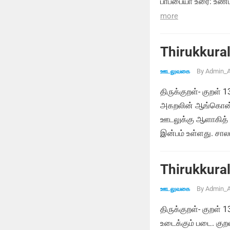
பாப்பையா உரை: உண்
more
Thirukkural
By
Admin_A
ஊடலுவகை
திருக்குறள்- குறள் 
அகறலின் ஆங்கொன் ற
ஊடலுக்கு ஆளாகித் த
இன்பம் உள்ளது. சால
Thirukkural
By
Admin_A
ஊடலுவகை
திருக்குறள்- குறள் 
உடைக்கும் படை. கு