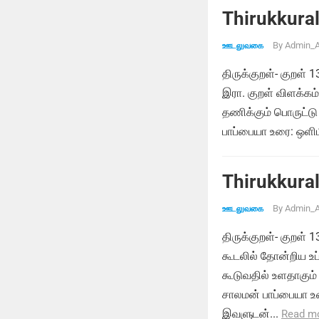
Thirukkural
By
Admin_A
ஊடலுவகை
திருக்குறள்- குறள
இரா. குறள் விளக்க
தணிக்கும் பொருட்டு 
பாப்பையா உரை: ஒள
Thirukkural
By
Admin_A
ஊடலுவகை
திருக்குறள்- குறள்
கூடலில் தோன்றிய உப்
கூடுவதில் உளதாகு
சாலமன் பாப்பையா உர
இவளுடன்...
Read m