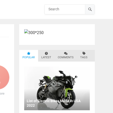
POPULAR
LATEST
COMMENTS
TAGS
0
ore
List of Electric Bikes Made In USA
2022