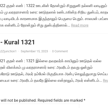
1322 குறள் எண் : 1322 ஊடலின் தோன்றும் சிறுதுனி நல்லளி வாடினும் 
்கம் மு.வரதராசனார் உரை: ஊடுதலால் உண்டாகின்ற சிறிய துன்பம், காத
பு வாடிவிடக் காரணமாக இருந்தாலும் பெருமை பெறும். சாலமன் பாப்
 என்னிடம் தோன்றும் சிறு துன்பத்தினால்...
Read more
- Kural 1321
2Zjunction1
·
September 15, 2023
·
0 Comment
 1321 குறள் எண் : 1321 இல்லை தவறவர்க் காயினும் ஊடுதல் வல்ல
ுறள் விளக்கம் மு.வரதராசனார் உரை: அவரிடம் தவறு ஒன்றும்
ோடு ஊடுதல், அவர் நம்மேல் மிகுதியாக அன்பு செலுத்துமாறு செய்ய
்பையா உரை: அவரிடம் தவறே இல்லை என்றாலும், அவர் என்னிடம்...
Re
will not be published.
Required fields are marked
*