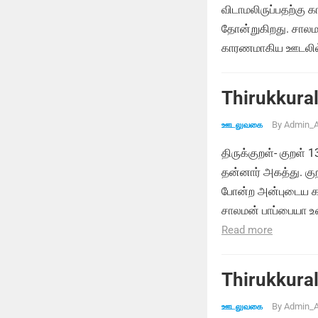
விடாமலிருப்பதற்க
தோன்றுகிறது. சாலம
காரணமாகிய ஊடலில்
Thirukkural
By
Admin_A
ஊடலுவகை
திருக்குறள்- குறள் 
தன்னார் அகத்து. குற
போன்ற அன்புடைய கா
சாலமன் பாப்பையா உ
Read more
Thirukkural
By
Admin_A
ஊடலுவகை