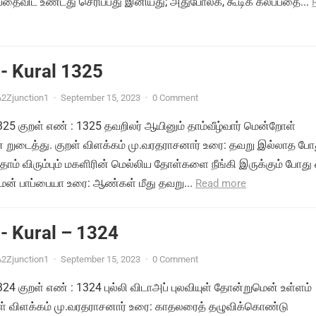
பதைவிட உண்டது செரிப்பது இனியது; அதுபோலக், கூடிக் கலப்பதை...
- Kural 1325
2Zjunction1
·
September 15, 2023
·
0 Comment
1325 குறள் எண் : 1325 தவறிலர் ஆயினும் தாம்வீழ்வார் மென்றோள்
ுடைத்து. குறள் விளக்கம் மு.வரதராசனார் உரை: தவறு இல்லாத போத
ாம் விரும்பும் மகளிரின் மெல்லிய தோள்களை நீங்கி இருக்கும் போது 
மன் பாப்பையா உரை: ஆண்கள் மீது தவறு...
Read more
- Kural – 1324
2Zjunction1
·
September 15, 2023
·
0 Comment
1324 குறள் எண் : 1324 புல்லி விடாஅப் புலவியுள் தோன்றுமென் உள்ளம்
றள் விளக்கம் மு.வரதராசனார் உரை: காதலரைத் தழுவிக்கொண்டு