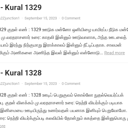
- Kural 1329
2Zjunction1
·
September 15, 2023
·
0 Comment
் 1329 குறள் எண் : 1329 ஊடுக மன்னோ ஒளியிழை யாமிரப்ப நீடுக ம
ம் மு.வரதராசனார் உரை: காதலி இன்னும் ஊடுவாளாக, அந்த ஊடலைத்
யாம் இரந்து நிற்குமாறு இராக்காலம் இன்னும் நீட்டிப்பதாக. சாலமன்
ிமிகும் அணிகளை அணிந்த இவள் இன்னும் என்னோடு...
Read more
- Kural 1328
2Zjunction1
·
September 15, 2023
·
0 Comment
 1328 குறள் எண் : 1328 ஊடிப் பெறுகுவம் கொல்லோ நுதல்வெயர்ப்பக்
பு. குறள் விளக்கம் மு.வரதராசனார் உரை: நெற்றி வியர்க்கும் படியாக
ம் இனிமையை ஊடியிருந்து உணர்வதன் பயனாக இனியும் பெறுவோமோ.
ை: நெற்றி வியர்க்கும்படி கலவியில் தோன்றும் சுகத்தை இன்னுமொரு
ore