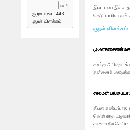
இடிப்பாரை இல்லா
குறள் எண் : 448
கெடுப்பா ரிலானுங் 
குறள் விளக்கம்
குறள் விளக்கம்
மு.வரதராசனார் உர
கடிந்து அறிவுரைக
தன்னைக் கெடுக்கக
சாலமன் பாப்பையா
தீயன கண்டபோது க
கொள்ளாத பாதுகாப்
தானாகவே கெடும்.