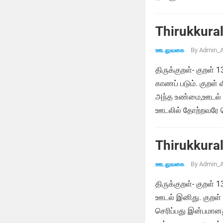
Thirukkural
By
Admin_A
ஊடலுவகை
திருக்குறள்- குறள்
காணப் படும். குறள்
அந்த உண்மை,ஊடல் மு
ஊடலில் தோற்றவரே வெ
Thirukkural
By
Admin_A
ஊடலுவகை
திருக்குறள்- குறள்
ஊடல் இனிது. குறள்
செரிப்பது இன்பமான