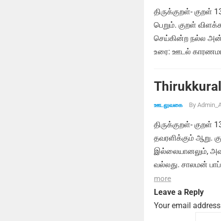
திருக்குறள்- குறள் 
பெறும். குறள் விளக
செய்கின்ற நல்ல அன்
உரை: ஊடல் காரணமாக
Thirukkural
By
Admin_A
ஊடலுவகை
திருக்குறள்- குறள்
தவரளிக்கும் ஆறு. க
இல்லையானலும், அவர
வல்லது. சாலமன் பாப
more
Leave a Reply
Your email address 