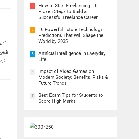
How to Start Freelancing: 10
1
Proven Steps to Build a
Successful Freelance Career
10 Powerful Future Technology
2
Predictions That Will Shape the
World by 2035
லிற்
ஆவர்,
Artificial Intelligence in Everyday
3
Life
ரை:
Impact of Video Games on
4
Modern Society: Benefits, Risks &
Future Trends
Best Exam Tips for Students to
5
Score High Marks
்