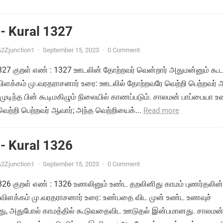
- Kural 1327
2Zjunction1
·
September 15, 2023
·
0 Comment
 1327 குறள் எண் : 1327 ஊடலின் தோற்றவர் வென்றார் அதுமன்னும் கூட
 விளக்கம் மு.வரதராசனார் உரை: ஊடலில் தோற்றவரே வெற்றி பெற்றவர் 
டிந்த பின் கூடிமகிழும் நிலையில் காணப்படும். சாலமன் பாப்பையா உ
ற்றி பெற்றவர் ஆவார்; அந்த வெற்றியைக்...
Read more
- Kural 1326
2Zjunction1
·
September 15, 2023
·
0 Comment
 1326 குறள் எண் : 1326 உணலினும் உண்ட தறலினிது காமம் புணர்தலின்
 விளக்கம் மு.வரதராசனார் உரை: உண்பதை விட முன் உண்ட உணவுச்
து, அதுபோல் காமத்தில் கூடுவதைவிட ஊடுதல் இன்பமானது. சாலமன