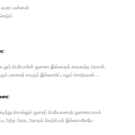
த ஏமரா மன்னன்
கெடும்
ை:
் கூறும் பெரியாரின் துணை இல்லாதக் காவலற்ற அரசன்,
ும் பகைவர் எவரும் இல்லாவிட்டாலும் கெடுவான்…..
 உரை:
டிந்து சொல்லும் துறைப் பெரியவரைத் துணையாகக்
பு அற்ற அரசு, அதைக் கெடுப்பார் இல்லாமலேயே