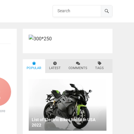
POPULAR
LATEST
COMMENTS
TAGS
0
ore
List of Electric Bikes Made In USA
2022