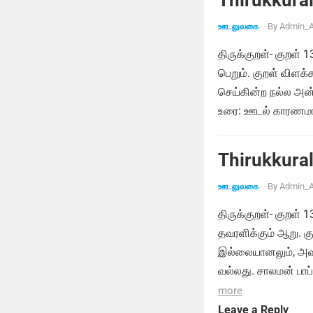
Thirukkural
By
Admin_A
ஊடலுவகை
திருக்குறள்- குறள் 
பெறும். குறள் விளக
செய்கின்ற நல்ல அன்
உரை: ஊடல் காரணமாக
Thirukkural
By
Admin_A
ஊடலுவகை
திருக்குறள்- குறள்
தவரளிக்கும் ஆறு. க
இல்லையானலும், அவர
வல்லது. சாலமன் பாப
more
Leave a Reply