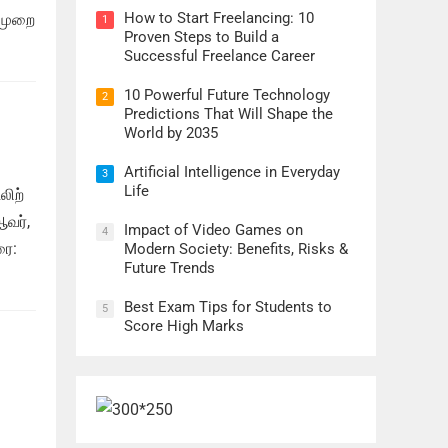
How to Start Freelancing: 10
 முறை
1
Proven Steps to Build a
Successful Freelance Career
10 Powerful Future Technology
2
Predictions That Will Shape the
World by 2035
Artificial Intelligence in Everyday
3
Life
லிற்
ஆவர்,
Impact of Video Games on
4
ரை:
Modern Society: Benefits, Risks &
Future Trends
Best Exam Tips for Students to
5
Score High Marks