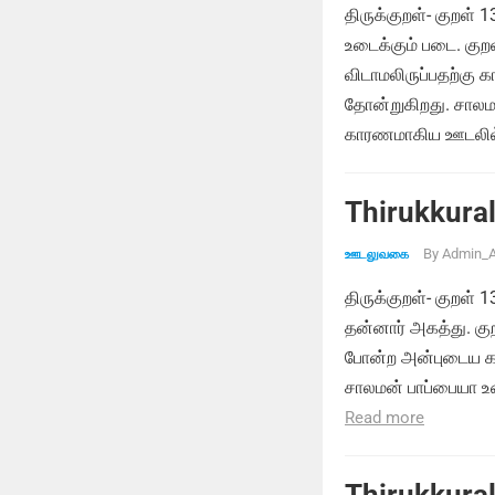
திருக்குறள்- குறள் 
உடைக்கும் படை. கு
விடாமலிருப்பதற்க
தோன்றுகிறது. சாலம
காரணமாகிய ஊடலில்
Thirukkural
By
Admin_A
ஊடலுவகை
திருக்குறள்- குறள் 
தன்னார் அகத்து. குற
போன்ற அன்புடைய கா
சாலமன் பாப்பையா உ
Read more