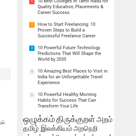
10 Best Colleges in Tamil Nadu for
1
Quality Education, Placements &
Career Success
How to Start Freelancing: 10
2
Proven Steps to Build a
Successful Freelance Career
10 Powerful Future Technology
3
Predictions That Will Shape the
World by 2035
10 Amazing Best Places to Visit in
4
India for an Unforgettable Travel
Experience
10 Powerful Healthy Morning
5
Habits for Success That Can
Transform Your Life
ஒழுக்கம்
திருக்குறள்
அறம்
தல்
தமிழ் இலக்கியம்
அறநெறி