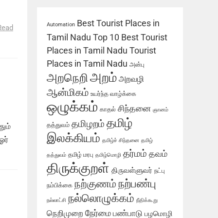
்
Best Tourist Places in
Automation
Read
Tamil Nadu
Top 10 Best Tourist
Places in Tamil Nadu
Tourist
Places in Tamil Nadu
அன்பு
அறம்
அறநெறி
அறவழி
ஆன்மிகம்
உயர்ந்த வாழ்க்கை
ஒழுக்கம்
சிந்தனை
காதல்
ஞானம்
தமிழ்
தமிழறம்
தத்துவம்
ும்
இலக்கியம்
ஓர்
தமிழ்ச் சிந்தனை
தமிழ்
தர்மம்
தவம்
தமிழ் மரபு
தத்துவம்
தமிழ்மொழி
திருக்குறள்
திருவள்ளுவர்
நட்பு
நற்பண்பு
நற்குணம்
நம்பிக்கை
நல்லொழுக்கம்
நல்லாட்சி
நீதிக்கூறு
நேர்மை
நெறிமுறை
பண்பாடு
பழமொழி