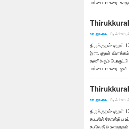
பாப்பையா உரை: காதல்
Thirukkural
By
Admin_A
ஊடலுவகை
திருக்குறள்- குறள
இரா. குறள் விளக்க
தணிக்கும் பொருட்டு 
பாப்பையா உரை: ஒள
Thirukkural
By
Admin_A
ஊடலுவகை
திருக்குறள்- குறள்
கூடலில் தோன்றிய உப்
கூடுவதில் உளதாகு