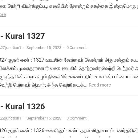
ை: நெற்றி வியர்க்கும்படி கலவியில் தோன்றும் சுகத்தை இன்னுமொரு
ore
- Kural 1327
2Zjunction1
·
September 15, 2023
·
0 Comment
 1327 குறள் எண் : 1327 ஊடலின் தோற்றவர் வென்றார் அதுமன்னும் கூட
 விளக்கம் மு.வரதராசனார் உரை: ஊடலில் தோற்றவரே வெற்றி பெற்றவர் 
டிந்த பின் கூடிமகிழும் நிலையில் காணப்படும். சாலமன் பாப்பையா உ
ற்றி பெற்றவர் ஆவார்; அந்த வெற்றியைக்...
Read more
- Kural 1326
2Zjunction1
·
September 15, 2023
·
0 Comment
 1326 குறள் எண் : 1326 உணலினும் உண்ட தறலினிது காமம் புணர்தலின்