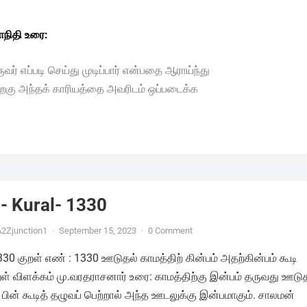
நிதி உரை:
ர் எப்படி செய்து முடிப்பார் என்பதை ஆராய்ந்து
் பிறகு அந்தக் காரியத்தை அவரிடம் ஒப்படைக்க
- Kural- 1330
2Zjunction1
·
September 15, 2023
·
0 Comment
1330 குறள் எண் : 1330 ஊடுதல் காமத்திற் கின்பம் அதற்கின்பம் கூடி
ுறள் விளக்கம் மு.வரதராசனார் உரை: காமத்திற்கு இன்பம் தருவது ஊடு
 பின் கூடித் தழுவப் பெற்றால் அந்த ஊடலுக்கு இன்பமாகும். சாலமன்