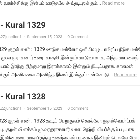
 நுகர்ச்சிக்கு இன்பம் ஊடுதலே அவ்வூடலுக்கும்...
Read more
- Kural 1329
2Zjunction1
·
September 15, 2023
·
0 Comment
் 1329 குறள் எண் : 1329 ஊடுக மன்னோ ஒளியிழை யாமிரப்ப நீடுக ம
ம் மு.வரதராசனார் உரை: காதலி இன்னும் ஊடுவாளாக, அந்த ஊடலைத்
யாம் இரந்து நிற்குமாறு இராக்காலம் இன்னும் நீட்டிப்பதாக. சாலமன்
ிமிகும் அணிகளை அணிந்த இவள் இன்னும் என்னோடு...
Read more
- Kural 1328
2Zjunction1
·
September 15, 2023
·
0 Comment
 1328 குறள் எண் : 1328 ஊடிப் பெறுகுவம் கொல்லோ நுதல்வெயர்ப்பக்
பு. குறள் விளக்கம் மு.வரதராசனார் உரை: நெற்றி வியர்க்கும் படியாக
ம் இனிமையை ஊடியிருந்து உணர்வதன் பயனாக இனியும் பெறுவோமோ.