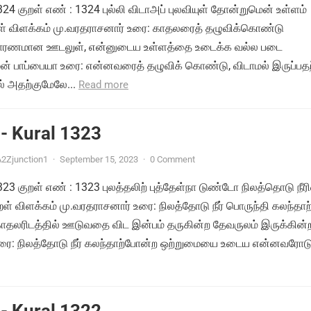
1324 குறள் எண் : 1324 புல்லி விடாஅப் புலவியுள் தோன்றுமென் உள்ளம்
றள் விளக்கம் மு.வரதராசனார் உரை: காதலரைத் தழுவிக்கொண்டு
ு காரணமான ஊடலுள், என்னுடைய உள்ளத்தை உடைக்க வல்ல படை
ன் பாப்பையா உரை: என்னவரைத் தழுவிக் கொண்டு, விடாமல் இருப்பதற
 அதற்குமேலே...
Read more
- Kural 1323
2Zjunction1
·
September 15, 2023
·
0 Comment
1323 குறள் எண் : 1323 புலத்தலிற் புத்தேள்நா டுண்டோ நிலத்தொடு நீர
ள் விளக்கம் மு.வரதராசனார் உரை: நிலத்தோடு நீர் பொருந்தி கலந்தாற
தலரிடத்தில் ஊடுவதை விட இன்பம் தருகின்ற தேவருலம் இருக்கின
ரை: நிலத்தோடு நீர் கலந்தாற்போன்ற ஒற்றுமையை உடைய என்னவரோடு.