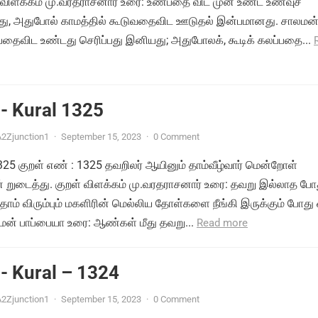
 விளக்கம் மு.வரதராசனார் உரை: உண்பதை விட முன் உண்ட உணவுச்
து, அதுபோல் காமத்தில் கூடுவதைவிட ஊடுதல் இன்பமானது. சாலமன
பதைவிட உண்டது செரிப்பது இனியது; அதுபோலக், கூடிக் கலப்பதை...
- Kural 1325
2Zjunction1
·
September 15, 2023
·
0 Comment
1325 குறள் எண் : 1325 தவறிலர் ஆயினும் தாம்வீழ்வார் மென்றோள்
ுடைத்து. குறள் விளக்கம் மு.வரதராசனார் உரை: தவறு இல்லாத போத
ாம் விரும்பும் மகளிரின் மெல்லிய தோள்களை நீங்கி இருக்கும் போது 
மன் பாப்பையா உரை: ஆண்கள் மீது தவறு...
Read more
- Kural – 1324
2Zjunction1
·
September 15, 2023
·
0 Comment