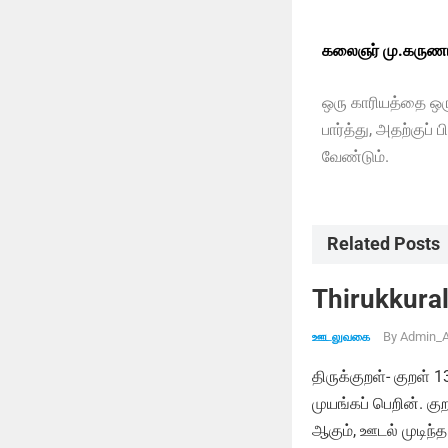
கலைஞர் மு.கருணா
ஒரு காரியத்தை ஒருவ
பார்த்து, அதற்குப
வேண்டும்.
Related Posts
Thirukkural
By
Admin_A
ஊடலுவகை
திருக்குறள்- குறள் 
முயங்கப் பெறின். க
ஆகும், ஊடல் முடிந்த