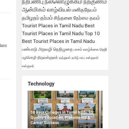
நற்பண்பு
நல்லொழுக்கம்
நற்குணம்
ஆன்மிகம்
வாழ்வியல்
மனிதநேயம்
தமிழறம்
தர்மம்
சிந்தனை
நேர்மை
தவம்
Tourist Places in Tamil Nadu
Best
Tourist Places in Tamil Nadu
Top 10
Best Tourist Places in Tamil Nadu
ன்னோ
பண்பாடு
அறவழி
நெறிமுறை
பாசம்
வாழ்க்கை நெறி
பழமொழி
திருவள்ளுவர்
தத்துவம்
தமிழ் மரபு
வள்ளுவம்
வள்ளுவர்
Technology
10 Best Colleges in Tamil Nadu for
Quality Education, Placements &
Career Success