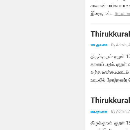
சாலமன் பாப்பையா உர
இவளுடன்...
Read m
Thirukkural
By
Admin_A
ஊடலுவகை
திருக்குறள்- குறள்
காணப் படும். குறள்
அந்த உண்மை,ஊடல் மு
ஊடலில் தோற்றவரே வெ
Thirukkural
By
Admin_A
ஊடலுவகை
திருக்குறள்- குறள்