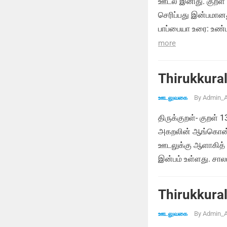
ஊடல் இனிது. குறள்
செரிப்பது இன்பமான
பாப்பையா உரை: உண்
more
Thirukkural
By
Admin_A
ஊடலுவகை
திருக்குறள்- குறள் 
அகறலின் ஆங்கொன் ற
ஊடலுக்கு ஆளாகித் த
இன்பம் உள்ளது. சால
Thirukkural
By
Admin_A
ஊடலுவகை