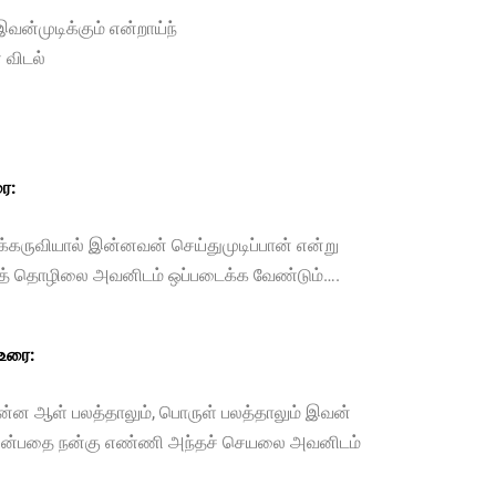
்முடிக்கும் என்றாய்ந்
விடல்
ை:
கருவியால் இன்னவன் செய்துமுடிப்பான் என்று
அத் தொழிலை அவனிடம் ஒப்படைக்க வேண்டும்….
 உரை:
்ன ஆள் பலத்தாலும், பொருள் பலத்தாலும் இவன்
ன் என்பதை நன்கு எண்ணி அந்தச் செயலை அவனிடம்