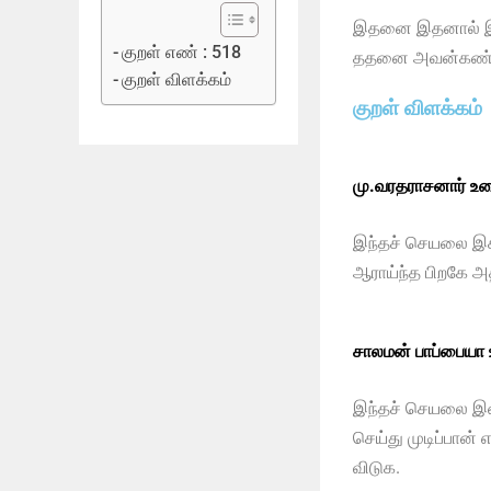
இதனை இதனால் இவன
குறள் எண் : 518
ததனை அவன்கண் 
குறள் விளக்கம்
குறள் விளக்கம்
மு.வரதராசனார் உர
இந்தச் செயலை இக்
ஆராய்ந்த பிறகே 
சாலமன் பாப்பையா
இந்தச் செயலை இன
செய்து முடிப்பா
விடுக.