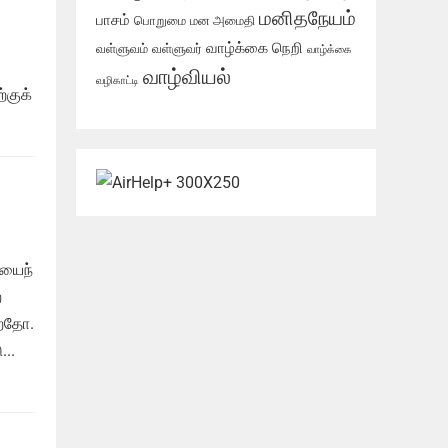
மனிதநேயம்
பாசம்
பொறுமை
மன அமைதி
வாழ்க்கை நெறி
வள்ளுவம்
வள்ளுவர்
வாழ்க்கை
வாழ்வியல்
வழிகாட்டி
்குக்
ியைந்
்
்றதோ.
..