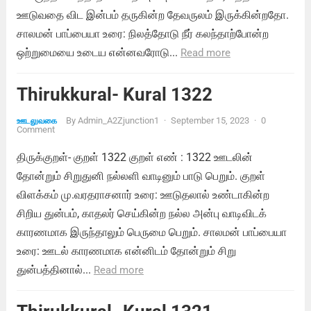
ஊடுவதை விட இன்பம் தருகின்ற தேவருலம் இருக்கின்றதோ.
சாலமன் பாப்பையா உரை: நிலத்தோடு நீர் கலந்தாற்போன்ற
ஒற்றுமையை உடைய என்னவரோடு...
Read more
Thirukkural- Kural 1322
By
Admin_A2Zjunction1
·
September 15, 2023
·
0
ஊடலுவகை
Comment
திருக்குறள்- குறள் 1322 குறள் எண் : 1322 ஊடலின்
தோன்றும் சிறுதுனி நல்லளி வாடினும் பாடு பெறும். குறள்
விளக்கம் மு.வரதராசனார் உரை: ஊடுதலால் உண்டாகின்ற
சிறிய துன்பம், காதலர் செய்கின்ற நல்ல அன்பு வாடிவிடக்
காரணமாக இருந்தாலும் பெருமை பெறும். சாலமன் பாப்பையா
உரை: ஊடல் காரணமாக என்னிடம் தோன்றும் சிறு
துன்பத்தினால்...
Read more