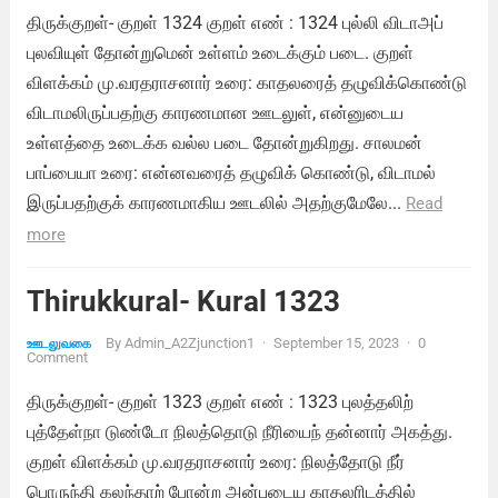
திருக்குறள்- குறள் 1324 குறள் எண் : 1324 புல்லி விடாஅப்
புலவியுள் தோன்றுமென் உள்ளம் உடைக்கும் படை. குறள்
விளக்கம் மு.வரதராசனார் உரை: காதலரைத் தழுவிக்கொண்டு
விடாமலிருப்பதற்கு காரணமான ஊடலுள், என்னுடைய
உள்ளத்தை உடைக்க வல்ல படை தோன்றுகிறது. சாலமன்
பாப்பையா உரை: என்னவரைத் தழுவிக் கொண்டு, விடாமல்
இருப்பதற்குக் காரணமாகிய ஊடலில் அதற்குமேலே...
Read
more
Thirukkural- Kural 1323
By
Admin_A2Zjunction1
·
September 15, 2023
·
0
ஊடலுவகை
Comment
திருக்குறள்- குறள் 1323 குறள் எண் : 1323 புலத்தலிற்
புத்தேள்நா டுண்டோ நிலத்தொடு நீரியைந் தன்னார் அகத்து.
குறள் விளக்கம் மு.வரதராசனார் உரை: நிலத்தோடு நீர்
பொருந்தி கலந்தாற் போன்ற அன்புடைய காதலரிடத்தில்