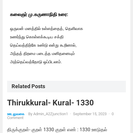
கலைஞர் மு.கருணாநிதி உரை:
ஒருவன் மனத்தில் உள்ளத்தைத், தெளிவாக
உணர்ந்து கொள்ளக்கூடிய சக்தி
தெய்வத்திற்கே உண்டு என்று கூறினால்,
அந்தத் திறமை படைத்த மனிதனையும்
அத்தெய்வத்தோடு ஒப்பிடலாம்.
Related Posts
Thirukkural- Kural- 1330
By
Admin_A2Zjunction1
·
September 15, 2023
·
0
ஊடலுவகை
Comment
திருக்குறள்- குறள் 1330 குறள் எண் : 1330 ஊடுதல்