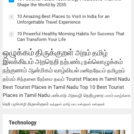
Shape the World by 2035
10 Amazing Best Places to Visit in India for an
4
Unforgettable Travel Experience
10 Powerful Healthy Morning Habits for Success That
5
Can Transform Your Life
ஒழுக்கம்
திருக்குறள்
அறம்
தமிழ்
இலக்கியம்
அறநெறி
நற்பண்பு
நல்லொழுக்கம்
நற்குணம்
ஆன்மிகம்
வாழ்வியல்
மனிதநேயம்
தமிழறம்
தர்மம்
சிந்தனை
நேர்மை
தவம்
Tourist Places in Tamil Nadu
Best Tourist Places in Tamil Nadu
Top 10 Best Tourist
Places in Tamil Nadu
பண்பாடு
அறவழி
நெறிமுறை
பாசம்
வாழ்க்கை
நெறி
பழமொழி
திருவள்ளுவர்
தத்துவம்
தமிழ் மரபு
வள்ளுவம்
வள்ளுவர்
Technology