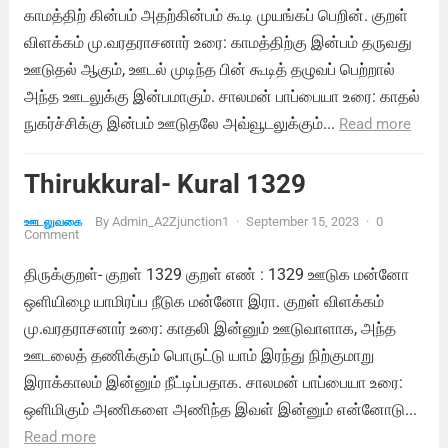
காமத்திற் கின்பம் அதற்கின்பம் கூடி முயங்கப் பெறின். குறள்
விளக்கம் மு.வரதராசனார் உரை: காமத்திற்கு இன்பம் தருவது
ஊடுதல் ஆகும், ஊடல் முடிந்த பின் கூடித் தழுவப் பெற்றால்
அந்த ஊடலுக்கு இன்பமாகும். சாலமன் பாப்பையா உரை: காதல்
நுகர்ச்சிக்கு இன்பம் ஊடுதலே அவ்வூடலுக்கும்...
Read more
Thirukkural- Kural 1329
By
Admin_A2Zjunction1
·
September 15, 2023
·
0
ஊடலுவகை
Comment
திருக்குறள்- குறள் 1329 குறள் எண் : 1329 ஊடுக மன்னோ
ஒளியிழை யாமிரப்ப நீடுக மன்னோ இரா. குறள் விளக்கம்
மு.வரதராசனார் உரை: காதலி இன்னும் ஊடுவாளாக, அந்த
ஊடலைத் தணிக்கும் பொருட்டு யாம் இரந்து நிற்குமாறு
இராக்காலம் இன்னும் நீட்டிப்பதாக. சாலமன் பாப்பையா உரை:
ஒளிமிகும் அணிகளை அணிந்த இவள் இன்னும் என்னோடு...
Read more