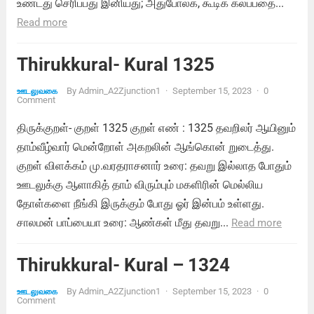
உண்டது செரிப்பது இனியது; அதுபோலக், கூடிக் கலப்பதை...
Read more
Thirukkural- Kural 1325
By
Admin_A2Zjunction1
·
September 15, 2023
·
0
ஊடலுவகை
Comment
திருக்குறள்- குறள் 1325 குறள் எண் : 1325 தவறிலர் ஆயினும்
தாம்வீழ்வார் மென்றோள் அகறலின் ஆங்கொன் றுடைத்து.
குறள் விளக்கம் மு.வரதராசனார் உரை: தவறு இல்லாத போதும்
ஊடலுக்கு ஆளாகித் தாம் விரும்பும் மகளிரின் மெல்லிய
தோள்களை நீங்கி இருக்கும் போது ஓர் இன்பம் உள்ளது.
சாலமன் பாப்பையா உரை: ஆண்கள் மீது தவறு...
Read more
Thirukkural- Kural – 1324
By
Admin_A2Zjunction1
·
September 15, 2023
·
0
ஊடலுவகை
Comment