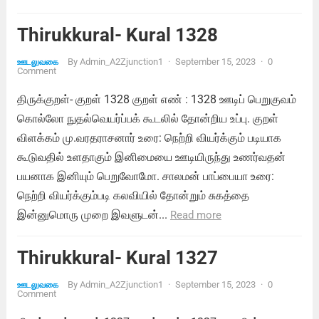
Thirukkural- Kural 1328
By
Admin_A2Zjunction1
·
September 15, 2023
·
0
ஊடலுவகை
Comment
திருக்குறள்- குறள் 1328 குறள் எண் : 1328 ஊடிப் பெறுகுவம்
கொல்லோ நுதல்வெயர்ப்பக் கூடலில் தோன்றிய உப்பு. குறள்
விளக்கம் மு.வரதராசனார் உரை: நெற்றி வியர்க்கும் படியாக
கூடுவதில் உளதாகும் இனிமையை ஊடியிருந்து உணர்வதன்
பயனாக இனியும் பெறுவோமோ. சாலமன் பாப்பையா உரை:
நெற்றி வியர்க்கும்படி கலவியில் தோன்றும் சுகத்தை
இன்னுமொரு முறை இவளுடன்...
Read more
Thirukkural- Kural 1327
By
Admin_A2Zjunction1
·
September 15, 2023
·
0
ஊடலுவகை
Comment