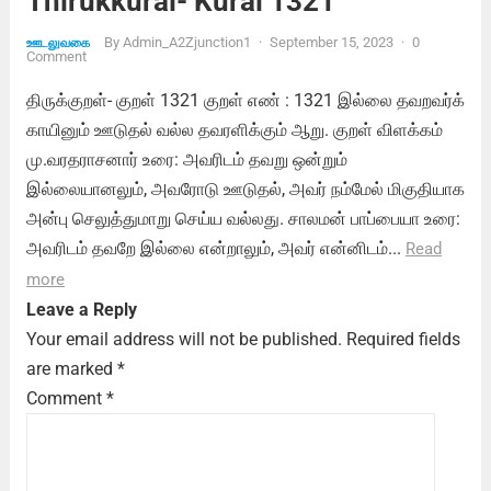
Thirukkural- Kural 1321
By
Admin_A2Zjunction1
·
September 15, 2023
·
0
ஊடலுவகை
Comment
திருக்குறள்- குறள் 1321 குறள் எண் : 1321 இல்லை தவறவர்க்
காயினும் ஊடுதல் வல்ல தவரளிக்கும் ஆறு. குறள் விளக்கம்
மு.வரதராசனார் உரை: அவரிடம் தவறு ஒன்றும்
இல்லையானலும், அவரோடு ஊடுதல், அவர் நம்மேல் மிகுதியாக
அன்பு செலுத்துமாறு செய்ய வல்லது. சாலமன் பாப்பையா உரை:
அவரிடம் தவறே இல்லை என்றாலும், அவர் என்னிடம்...
Read
more
Leave a Reply
Your email address will not be published.
Required fields
are marked
*
Comment
*