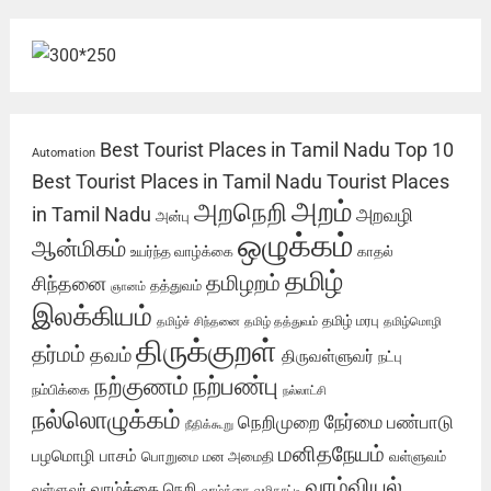
Best Tourist Places in Tamil Nadu
Top 10
Automation
Best Tourist Places in Tamil Nadu
Tourist Places
அறம்
அறநெறி
in Tamil Nadu
அறவழி
அன்பு
ஒழுக்கம்
ஆன்மிகம்
உயர்ந்த வாழ்க்கை
காதல்
தமிழ்
தமிழறம்
சிந்தனை
தத்துவம்
ஞானம்
இலக்கியம்
தமிழ் மரபு
தமிழ்ச் சிந்தனை
தமிழ் தத்துவம்
தமிழ்மொழி
திருக்குறள்
தர்மம்
தவம்
திருவள்ளுவர்
நட்பு
நற்பண்பு
நற்குணம்
நம்பிக்கை
நல்லாட்சி
நல்லொழுக்கம்
நேர்மை
நெறிமுறை
பண்பாடு
நீதிக்கூறு
மனிதநேயம்
பழமொழி
பாசம்
பொறுமை
மன அமைதி
வள்ளுவம்
வாழ்வியல்
வாழ்க்கை நெறி
வள்ளுவர்
வாழ்க்கை வழிகாட்டி