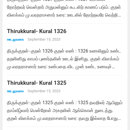
தோற்றவர் வென்றார் அதுமன்னும் கூடலிற் காணப் படும். குறள்
விளக்கம் மு.வரதராசனார் உரை: ஊடலில் தோற்றவரே வெற்றி
பெற்றவர் ஆவர், அந்த உண்மை,ஊடல் முடிந்த பின் கூடிமகிழும்
நிலையில் காணப்படும். சாலமன் பாப்பையா உரை: ஊடலில்
Thirukkural- Kural 1326
தோற்றவரே வெற்றி பெற்றவர் ஆவார்; அந்த வெற்றியைக்...
September 15, 2023
ஊடலுவகை
Read more
திருக்குறள்- குறள் 1326 குறள் எண் : 1326 உணலினும் உண்ட
தறலினிது காமம் புணர்தலின் ஊடல் இனிது. குறள் விளக்கம்
மு.வரதராசனார் உரை: உண்பதை விட முன் உண்ட உணவுச்
செரிப்பது இன்பமானது, அதுபோல் காமத்தில் கூடுவதைவிட
ஊடுதல் இன்பமானது. சாலமன் பாப்பையா உரை: உண்பதைவிட
Thirukkural- Kural 1325
உண்டது செரிப்பது இனியது; அதுபோலக், கூடிக் கலப்பதை...
September 15, 2023
ஊடலுவகை
Read more
திருக்குறள்- குறள் 1325 குறள் எண் : 1325 தவறிலர் ஆயினும்
தாம்வீழ்வார் மென்றோள் அகறலின் ஆங்கொன் றுடைத்து.
குறள் விளக்கம் மு.வரதராசனார் உரை: தவறு இல்லாத போதும்
ஊடலுக்கு ஆளாகித் தாம் விரும்பும் மகளிரின் மெல்லிய