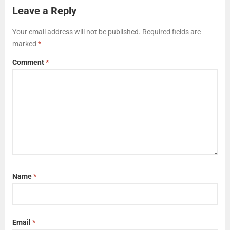
நினைத்து ஒப்புமையாக எல்லாம் பார்க்கின்றீர்? என்று சினம்
Leave a Reply
கொள்வாள். சாலமன் பாப்பையா உரை: என் பேச்சிலும்,
செயலிலும் அவள்...
Read more
Your email address will not be published.
Required fields are
marked
*
Comment
*
Name
*
Email
*