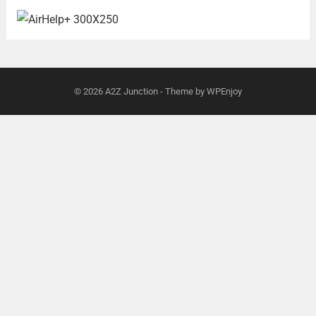
© 2026
A2Z Junction
- Theme by
WPEnjoy