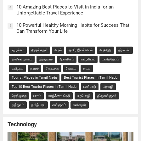
10 Amazing Best Places to Visit in India for an
4
Unforgettable Travel Experience
10 Powerful Healthy Morning Habits for Success That
5
Can Transform Your Life
ஒழுக்கம்
திருக்குறள்
அறம்
தமிழ் இலக்கியம்
அறநெறி
நற்பண்பு
நல்லொழுக்கம்
நற்குணம்
ஆன்மிகம்
வாழ்வியல்
மனிதநேயம்
தமிழறம்
தர்மம்
சிந்தனை
நேர்மை
தவம்
Tourist Places in Tamil Nadu
Best Tourist Places in Tamil Nadu
Top 10 Best Tourist Places in Tamil Nadu
பண்பாடு
அறவழி
நெறிமுறை
பாசம்
வாழ்க்கை நெறி
பழமொழி
திருவள்ளுவர்
தத்துவம்
தமிழ் மரபு
வள்ளுவம்
வள்ளுவர்
Technology