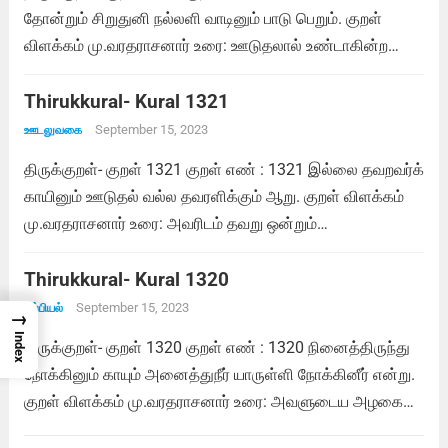
தோன்றும் சிறுதுனி நல்லளி வாடினும் பாடு பெறும். குறள்
விளக்கம் மு.வரதராசனார் உரை: ஊடுதலால் உண்டாகின்ற
சிறிய துன்பம், காதலர் செய்கின்ற நல்ல அன்பு வாடிவிடக்
காரணமாக இருந்தாலும் பெருமை பெறும். சாலமன் பாப்பையா
Thirukkural- Kural 1321
உரை: ஊடல் காரணமாக என்னிடம் தோன்றும் சிறு
September 15, 2023
ஊடலுவகை
துன்பத்தினால்...
Read more
திருக்குறள்- குறள் 1321 குறள் எண் : 1321 இல்லை தவறவர்க்
காயினும் ஊடுதல் வல்ல தவரளிக்கும் ஆறு. குறள் விளக்கம்
மு.வரதராசனார் உரை: அவரிடம் தவறு ஒன்றும்
இல்லையானலும், அவரோடு ஊடுதல், அவர் நம்மேல் மிகுதியாக
அன்பு செலுத்துமாறு செய்ய வல்லது. சாலமன் பாப்பையா உரை:
Thirukkural- Kural 1320
அவரிடம் தவறே இல்லை என்றாலும், அவர் என்னிடம்...
Read
September 15, 2023
கற்பியல்
→
more
Index
திருக்குறள்- குறள் 1320 குறள் எண் : 1320 நினைத்திருந்து
நோக்கினும் காயும் அனைத்துநீர் யாருள்ளி நோக்கினீர் என்று.
குறள் விளக்கம் மு.வரதராசனார் உரை: அவளுடைய அழகை
நி‌னைத்து அமைதியாக இருந்து நோக்கினாலும், நீர் யாரை