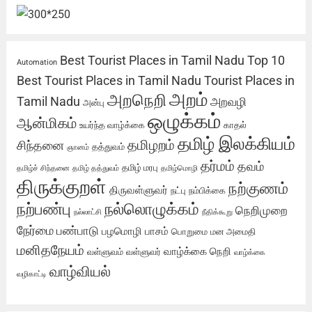
Best Tourist Places in Tamil Nadu
Top 10
Automation
Best Tourist Places in Tamil Nadu
Tourist Places in
அறம்
அறநெறி
Tamil Nadu
அறவழி
அன்பு
ஒழுக்கம்
ஆன்மிகம்
உயர்ந்த வாழ்க்கை
காதல்
தமிழ் இலக்கியம்
தமிழறம்
சிந்தனை
தத்துவம்
ஞானம்
தர்மம்
தவம்
தமிழ் மரபு
தமிழ்ச் சிந்தனை
தமிழ் தத்துவம்
தமிழ்மொழி
திருக்குறள்
நற்குணம்
திருவள்ளுவர்
நட்பு
நம்பிக்கை
நற்பண்பு
நல்லொழுக்கம்
நெறிமுறை
நல்லாட்சி
நீதிக்கூறு
நேர்மை
பண்பாடு
பழமொழி
பாசம்
பொறுமை
மன அமைதி
மனிதநேயம்
வாழ்க்கை நெறி
வள்ளுவம்
வள்ளுவர்
வாழ்க்கை
வாழ்வியல்
வழிகாட்டி