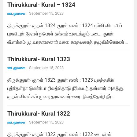
தோள்களை நீங்கி இருக்கும் போது ஓர் இன்பம் உள்ளது.
Thirukkural- Kural – 1324
சாலமன் பாப்பையா உரை: ஆண்கள் மீது தவறு...
Read more
September 15, 2023
ஊடலுவகை
திருக்குறள்- குறள் 1324 குறள் எண் : 1324 புல்லி விடாஅப்
புலவியுள் தோன்றுமென் உள்ளம் உடைக்கும் படை. குறள்
விளக்கம் மு.வரதராசனார் உரை: காதலரைத் தழுவிக்கொண்டு
விடாமலிருப்பதற்கு காரணமான ஊடலுள், என்னுடைய
உள்ளத்தை உடைக்க வல்ல படை தோன்றுகிறது. சாலமன்
Thirukkural- Kural 1323
பாப்பையா உரை: என்னவரைத் தழுவிக் கொண்டு, விடாமல்
September 15, 2023
ஊடலுவகை
இருப்பதற்குக் காரணமாகிய ஊடலில் அதற்குமேலே...
Read
திருக்குறள்- குறள் 1323 குறள் எண் : 1323 புலத்தலிற்
more
புத்தேள்நா டுண்டோ நிலத்தொடு நீரியைந் தன்னார் அகத்து.
குறள் விளக்கம் மு.வரதராசனார் உரை: நிலத்தோடு நீர்
பொருந்தி கலந்தாற் போன்ற அன்புடைய காதலரிடத்தில்
ஊடுவதை விட இன்பம் தருகின்ற தேவருலம் இருக்கின்றதோ.
Thirukkural- Kural 1322
சாலமன் பாப்பையா உரை: நிலத்தோடு நீர் கலந்தாற்போன்ற
September 15, 2023
ஊடலுவகை
ஒற்றுமையை உடைய என்னவரோடு...
Read more
திருக்குறள்- குறள் 1322 குறள் எண் : 1322 ஊடலின்