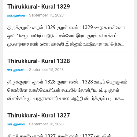
Thirukkural- Kural 1329
September 15, 2023
ஊடலுவகை
திருக்குறள்- குறள் 1329 குறள் எண் : 1329 ஊடுக மன்னோ
ஒளியிழை யாமிரப்ப நீடுக மன்னோ இரா. குறள் விளக்கம்
மு.வரதராசனார் உரை: காதலி இன்னும் ஊடுவாளாக, அந்த
ஊடலைத் தணிக்கும் பொருட்டு யாம் இரந்து நிற்குமாறு
இராக்காலம் இன்னும் நீட்டிப்பதாக. சாலமன் பாப்பையா உரை:
Thirukkural- Kural 1328
ஒளிமிகும் அணிகளை அணிந்த இவள் இன்னும் என்னோடு...
September 15, 2023
ஊடலுவகை
Read more
திருக்குறள்- குறள் 1328 குறள் எண் : 1328 ஊடிப் பெறுகுவம்
கொல்லோ நுதல்வெயர்ப்பக் கூடலில் தோன்றிய உப்பு. குறள்
விளக்கம் மு.வரதராசனார் உரை: நெற்றி வியர்க்கும் படியாக
கூடுவதில் உளதாகும் இனிமையை ஊடியிருந்து உணர்வதன்
பயனாக இனியும் பெறுவோமோ. சாலமன் பாப்பையா உரை:
Thirukkural- Kural 1327
நெற்றி வியர்க்கும்படி கலவியில் தோன்றும் சுகத்தை
September 15, 2023
ஊடலுவகை
இன்னுமொரு முறை இவளுடன்...
Read more
திருக்குறள்- குறள் 1327 குறள் எண் : 1327 ஊடலின்