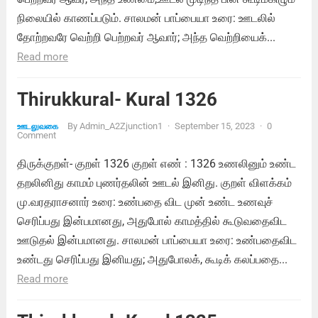
நிலையில் காணப்படும். சாலமன் பாப்பையா உரை: ஊடலில்
தோற்றவரே வெற்றி பெற்றவர் ஆவார்; அந்த வெற்றியைக்...
Read more
Thirukkural- Kural 1326
By
Admin_A2Zjunction1
·
September 15, 2023
·
0
ஊடலுவகை
Comment
திருக்குறள்- குறள் 1326 குறள் எண் : 1326 உணலினும் உண்ட
தறலினிது காமம் புணர்தலின் ஊடல் இனிது. குறள் விளக்கம்
மு.வரதராசனார் உரை: உண்பதை விட முன் உண்ட உணவுச்
செரிப்பது இன்பமானது, அதுபோல் காமத்தில் கூடுவதைவிட
ஊடுதல் இன்பமானது. சாலமன் பாப்பையா உரை: உண்பதைவிட
உண்டது செரிப்பது இனியது; அதுபோலக், கூடிக் கலப்பதை...
Read more