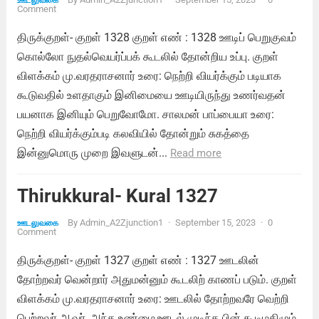
ஊடலுவகை
Comment
திருக்குறள்- குறள் 1328 குறள் எண் : 1328 ஊடிப் பெறுகுவம்
கொல்லோ நுதல்வெயர்ப்பக் கூடலில் தோன்றிய உப்பு. குறள்
விளக்கம் மு.வரதராசனார் உரை: நெற்றி வியர்க்கும் படியாக
கூடுவதில் உளதாகும் இனிமையை ஊடியிருந்து உணர்வதன்
பயனாக இனியும் பெறுவோமோ. சாலமன் பாப்பையா உரை:
நெற்றி வியர்க்கும்படி கலவியில் தோன்றும் சுகத்தை
இன்னுமொரு முறை இவளுடன்...
Read more
Thirukkural- Kural 1327
By
Admin_A2Zjunction1
·
September 15, 2023
·
0
ஊடலுவகை
Comment
திருக்குறள்- குறள் 1327 குறள் எண் : 1327 ஊடலின்
தோற்றவர் வென்றார் அதுமன்னும் கூடலிற் காணப் படும். குறள்
விளக்கம் மு.வரதராசனார் உரை: ஊடலில் தோற்றவரே வெற்றி
பெற்றவர் ஆவர், அந்த உண்மை,ஊடல் முடிந்த பின் கூடிமகிழும்