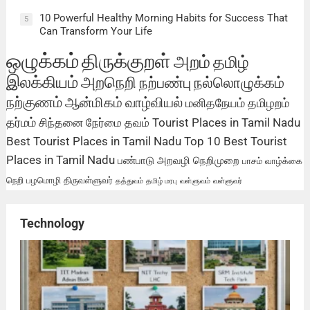
10 Powerful Healthy Morning Habits for Success That
5
Can Transform Your Life
ஒழுக்கம்
திருக்குறள்
அறம்
தமிழ்
இலக்கியம்
அறநெறி
நற்பண்பு
நல்லொழுக்கம்
நற்குணம்
ஆன்மிகம்
வாழ்வியல்
மனிதநேயம்
தமிழறம்
தர்மம்
சிந்தனை
நேர்மை
தவம்
Tourist Places in Tamil Nadu
Best Tourist Places in Tamil Nadu
Top 10 Best Tourist
Places in Tamil Nadu
பண்பாடு
அறவழி
நெறிமுறை
பாசம்
வாழ்க்கை
நெறி
பழமொழி
திருவள்ளுவர்
தத்துவம்
தமிழ் மரபு
வள்ளுவம்
வள்ளுவர்
Technology