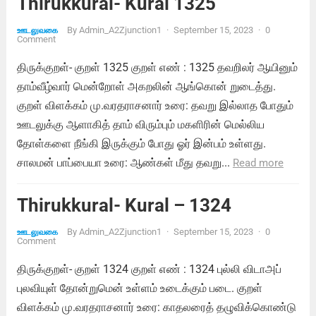
Thirukkural- Kural 1325
By
Admin_A2Zjunction1
·
September 15, 2023
·
0
ஊடலுவகை
Comment
திருக்குறள்- குறள் 1325 குறள் எண் : 1325 தவறிலர் ஆயினும்
தாம்வீழ்வார் மென்றோள் அகறலின் ஆங்கொன் றுடைத்து.
குறள் விளக்கம் மு.வரதராசனார் உரை: தவறு இல்லாத போதும்
ஊடலுக்கு ஆளாகித் தாம் விரும்பும் மகளிரின் மெல்லிய
தோள்களை நீங்கி இருக்கும் போது ஓர் இன்பம் உள்ளது.
சாலமன் பாப்பையா உரை: ஆண்கள் மீது தவறு...
Read more
Thirukkural- Kural – 1324
By
Admin_A2Zjunction1
·
September 15, 2023
·
0
ஊடலுவகை
Comment
திருக்குறள்- குறள் 1324 குறள் எண் : 1324 புல்லி விடாஅப்
புலவியுள் தோன்றுமென் உள்ளம் உடைக்கும் படை. குறள்
விளக்கம் மு.வரதராசனார் உரை: காதலரைத் தழுவிக்கொண்டு