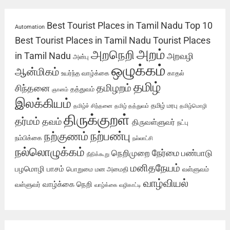
Best Tourist Places in Tamil Nadu
Top 10
Automation
Best Tourist Places in Tamil Nadu
Tourist Places
அறம்
அறநெறி
in Tamil Nadu
அறவழி
அன்பு
ஒழுக்கம்
ஆன்மிகம்
உயர்ந்த வாழ்க்கை
காதல்
தமிழ்
தமிழறம்
சிந்தனை
தத்துவம்
ஞானம்
இலக்கியம்
தமிழ் மரபு
தமிழ்ச் சிந்தனை
தமிழ் தத்துவம்
தமிழ்மொழி
திருக்குறள்
தர்மம்
தவம்
திருவள்ளுவர்
நட்பு
நற்பண்பு
நற்குணம்
நம்பிக்கை
நல்லாட்சி
நல்லொழுக்கம்
நேர்மை
நெறிமுறை
பண்பாடு
நீதிக்கூறு
மனிதநேயம்
பழமொழி
பாசம்
பொறுமை
மன அமைதி
வள்ளுவம்
வாழ்வியல்
வாழ்க்கை நெறி
வள்ளுவர்
வாழ்க்கை வழிகாட்டி