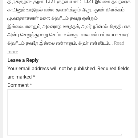
திருக்குறள்- குறள் 1321 குறள் எண் : 1321 இல்லை தவறவர்க்
காயினும் ஊடுதல் வல்ல தவரளிக்கும் ஆறு. குறள் விளக்கம்
மு.வரதராசனார் உரை: அவரிடம் தவறு ஒன்றும்
இல்லையானலும், அவரோடு ஊடுதல், அவர் நம்மேல் மிகுதியாக
அன்பு செலுத்துமாறு செய்ய வல்லது. சாலமன் பாப்பையா உரை:
அவரிடம் தவறே இல்லை என்றாலும், அவர் என்னிடம்...
Read
more
Leave a Reply
Your email address will not be published.
Required fields
are marked
*
Comment
*