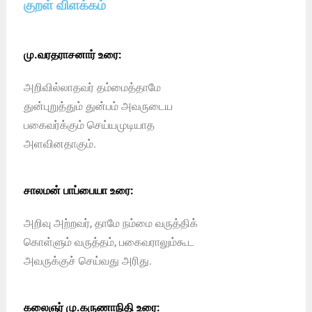
குறள் விளக்கம்
மு.வரதராசனார் உரை:
அறிவில்லாதவர் தம்மைத்தாமே
துன்புறுத்தும் துன்பம் அவருடைய
பகைவர்க்கும் செய்யமுடியாத
அளவினதாகும்.
சாலமன் பாப்பையா உரை:
அறிவு அற்றவர், தாமே நம்மை வருத்திக்
கொள்ளும் வருத்தம், பகைவராலும்கூட
அவருக்குச் செய்வது அரிது.
கலைஞர் மு.கருணாநிதி உரை: