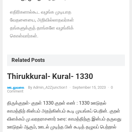
எதிரிகளால்கூட வழங்க முடியாத
வேதனையை, அறிவில்லாதவர்கள்
தங்களுக்குத் தாங்களே வழங்கிக்
கொள்வார்கள்.
Related Posts
Thirukkural- Kural- 1330
By
Admin_A2Zjunction1
·
September 15, 2023
·
0
ஊடலுவகை
Comment
திருக்குறள்- குறள் 1330 குறள் எண் : 1330 ஊடுதல்
காமத்திற் கின்பம் அதற்கின்பம் கூடி முயங்கப் பெறின். குறள்
விளக்கம் மு.வரதராசனார் உரை: காமத்திற்கு இன்பம் தருவது
ஊடுதல் ஆகும், ஊடல் முடிந்த பின் கூடித் தழுவப் பெற்றால்