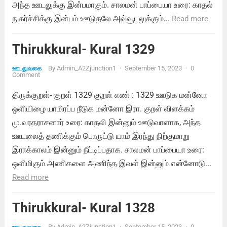
அந்த ஊடலுக்கு இன்பமாகும். சாலமன் பாப்பையா உரை: காதல்
நுகர்ச்சிக்கு இன்பம் ஊடுதலே அவ்வூடலுக்கும்...
Read more
Thirukkural- Kural 1329
By
Admin_A2Zjunction1
·
September 15, 2023
·
0
ஊடலுவகை
Comment
திருக்குறள்- குறள் 1329 குறள் எண் : 1329 ஊடுக மன்னோ
ஒளியிழை யாமிரப்ப நீடுக மன்னோ இரா. குறள் விளக்கம்
மு.வரதராசனார் உரை: காதலி இன்னும் ஊடுவாளாக, அந்த
ஊடலைத் தணிக்கும் பொருட்டு யாம் இரந்து நிற்குமாறு
இராக்காலம் இன்னும் நீட்டிப்பதாக. சாலமன் பாப்பையா உரை:
ஒளிமிகும் அணிகளை அணிந்த இவள் இன்னும் என்னோடு...
Read more
Thirukkural- Kural 1328
By
Admin_A2Zjunction1
·
September 15, 2023
·
0