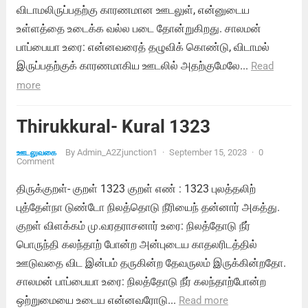
விடாமலிருப்பதற்கு காரணமான ஊடலுள், என்னுடைய
உள்ளத்தை உடைக்க வல்ல படை தோன்றுகிறது. சாலமன்
பாப்பையா உரை: என்னவரைத் தழுவிக் கொண்டு, விடாமல்
இருப்பதற்குக் காரணமாகிய ஊடலில் அதற்குமேலே...
Read
more
Thirukkural- Kural 1323
By
Admin_A2Zjunction1
·
September 15, 2023
·
0
ஊடலுவகை
Comment
திருக்குறள்- குறள் 1323 குறள் எண் : 1323 புலத்தலிற்
புத்தேள்நா டுண்டோ நிலத்தொடு நீரியைந் தன்னார் அகத்து.
குறள் விளக்கம் மு.வரதராசனார் உரை: நிலத்தோடு நீர்
பொருந்தி கலந்தாற் போன்ற அன்புடைய காதலரிடத்தில்
ஊடுவதை விட இன்பம் தருகின்ற தேவருலம் இருக்கின்றதோ.
சாலமன் பாப்பையா உரை: நிலத்தோடு நீர் கலந்தாற்போன்ற
ஒற்றுமையை உடைய என்னவரோடு...
Read more