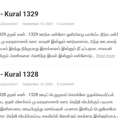
- Kural 1329
2Zjunction1
·
September 15, 2023
·
0 Comment
் 1329 குறள் எண் : 1329 ஊடுக மன்னோ ஒளியிழை யாமிரப்ப நீடுக ம
ம் மு.வரதராசனார் உரை: காதலி இன்னும் ஊடுவாளாக, அந்த ஊடலைத்
யாம் இரந்து நிற்குமாறு இராக்காலம் இன்னும் நீட்டிப்பதாக. சாலமன்
ிமிகும் அணிகளை அணிந்த இவள் இன்னும் என்னோடு...
Read more
- Kural 1328
2Zjunction1
·
September 15, 2023
·
0 Comment
 1328 குறள் எண் : 1328 ஊடிப் பெறுகுவம் கொல்லோ நுதல்வெயர்ப்பக்
பு. குறள் விளக்கம் மு.வரதராசனார் உரை: நெற்றி வியர்க்கும் படியாக
ம் இனிமையை ஊடியிருந்து உணர்வதன் பயனாக இனியும் பெறுவோமோ.
ை: நெற்றி வியர்க்கும்படி கலவியில் தோன்றும் சுகத்தை இன்னுமொரு