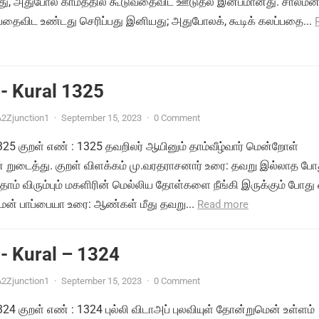
து, அதுபோல் காமத்தில் கூடுவதைவிட ஊடுதல் இன்பமானது. சாலமன
பதைவிட உண்டது செரிப்பது இனியது; அதுபோலக், கூடிக் கலப்பதை...
- Kural 1325
2Zjunction1
·
September 15, 2023
·
0 Comment
1325 குறள் எண் : 1325 தவறிலர் ஆயினும் தாம்வீழ்வார் மென்றோள்
ுடைத்து. குறள் விளக்கம் மு.வரதராசனார் உரை: தவறு இல்லாத போத
ாம் விரும்பும் மகளிரின் மெல்லிய தோள்களை நீங்கி இருக்கும் போது 
மன் பாப்பையா உரை: ஆண்கள் மீது தவறு...
Read more
- Kural – 1324
2Zjunction1
·
September 15, 2023
·
0 Comment
1324 குறள் எண் : 1324 புல்லி விடாஅப் புலவியுள் தோன்றுமென் உள்ளம்