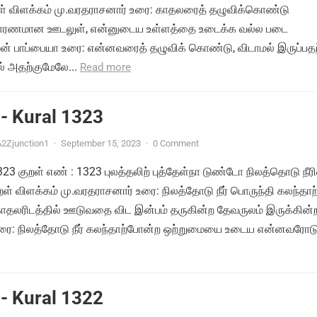
றள் விளக்கம் மு.வரதராசனார் உரை: காதலரைத் தழுவிக்கொண்டு
ு காரணமான ஊடலுள், என்னுடைய உள்ளத்தை உடைக்க வல்ல படை
ன் பாப்பையா உரை: என்னவரைத் தழுவிக் கொண்டு, விடாமல் இருப்பதற
 அதற்குமேலே...
Read more
- Kural 1323
2Zjunction1
·
September 15, 2023
·
0 Comment
1323 குறள் எண் : 1323 புலத்தலிற் புத்தேள்நா டுண்டோ நிலத்தொடு நீர
ள் விளக்கம் மு.வரதராசனார் உரை: நிலத்தோடு நீர் பொருந்தி கலந்தாற
தலரிடத்தில் ஊடுவதை விட இன்பம் தருகின்ற தேவருலம் இருக்கின
ரை: நிலத்தோடு நீர் கலந்தாற்போன்ற ஒற்றுமையை உடைய என்னவரோடு.
- Kural 1322