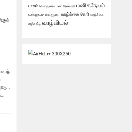
மனிதநேயம்
பாசம்
பொறுமை
மன அமைதி
வாழ்க்கை நெறி
வள்ளுவம்
வள்ளுவர்
வாழ்க்கை
்குக்
வாழ்வியல்
வழிகாட்டி
ியைந்
்
்றதோ.
..