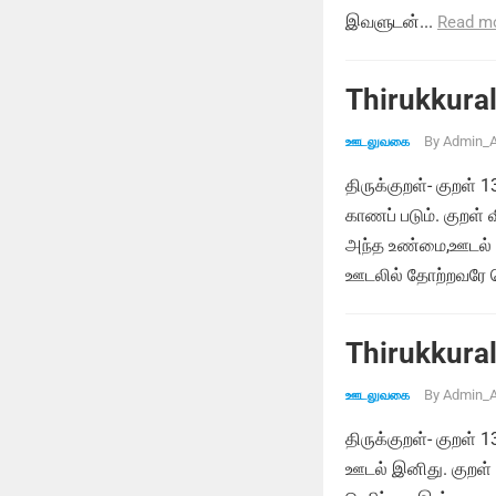
இவளுடன்...
Read m
Thirukkural
By
Admin_A
ஊடலுவகை
திருக்குறள்- குறள்
காணப் படும். குறள்
அந்த உண்மை,ஊடல் மு
ஊடலில் தோற்றவரே வெ
Thirukkural
By
Admin_A
ஊடலுவகை
திருக்குறள்- குறள்
ஊடல் இனிது. குறள்