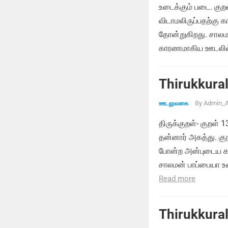
உடைக்கும் படை. கு
விடாமலிருப்பதற்க
தோன்றுகிறது. சாலம
காரணமாகிய ஊடலில்
Thirukkural
By
Admin_A
ஊடலுவகை
திருக்குறள்- குறள் 
தன்னார் அகத்து. குற
போன்ற அன்புடைய கா
சாலமன் பாப்பையா உ
Read more
Thirukkural