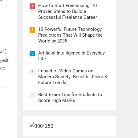
How to Start Freelancing: 10
1
Proven Steps to Build a
Successful Freelance Career
10 Powerful Future Technology
2
Predictions That Will Shape the
World by 2035
லிற்
Artificial Intelligence in Everyday
3
Life
ஆவர்,
ரை:
Impact of Video Games on
4
Modern Society: Benefits, Risks &
Future Trends
Best Exam Tips for Students to
5
Score High Marks