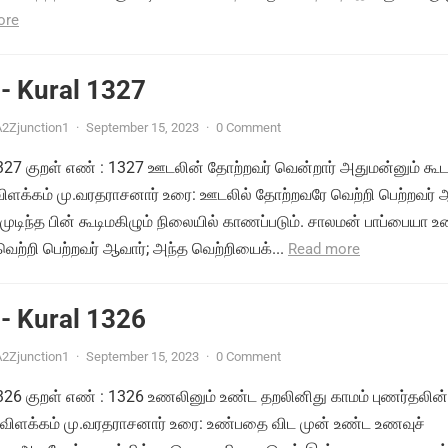
ore
- Kural 1327
2Zjunction1
·
September 15, 2023
·
0 Comment
 1327 குறள் எண் : 1327 ஊடலின் தோற்றவர் வென்றார் அதுமன்னும் கூட
 விளக்கம் மு.வரதராசனார் உரை: ஊடலில் தோற்றவரே வெற்றி பெற்றவர் 
டிந்த பின் கூடிமகிழும் நிலையில் காணப்படும். சாலமன் பாப்பையா உ
ற்றி பெற்றவர் ஆவார்; அந்த வெற்றியைக்...
Read more
- Kural 1326
2Zjunction1
·
September 15, 2023
·
0 Comment
 1326 குறள் எண் : 1326 உணலினும் உண்ட தறலினிது காமம் புணர்தலின்
 விளக்கம் மு.வரதராசனார் உரை: உண்பதை விட முன் உண்ட உணவுச்