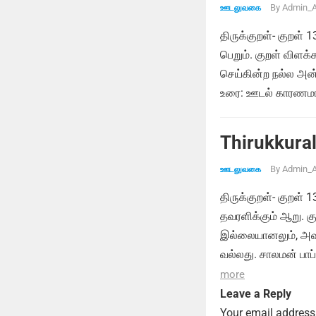
By
Admin_A
ஊடலுவகை
திருக்குறள்- குறள் 
பெறும். குறள் விளக
செய்கின்ற நல்ல அன்
உரை: ஊடல் காரணமாக
Thirukkural
By
Admin_A
ஊடலுவகை
திருக்குறள்- குறள்
தவரளிக்கும் ஆறு. க
இல்லையானலும், அவர
வல்லது. சாலமன் பாப
more
Leave a Reply
Your email address 