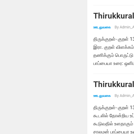
Thirukkural
By
Admin_A
ஊடலுவகை
திருக்குறள்- குறள
இரா. குறள் விளக்க
தணிக்கும் பொருட்டு 
பாப்பையா உரை: ஒள
Thirukkural
By
Admin_A
ஊடலுவகை
திருக்குறள்- குறள்
கூடலில் தோன்றிய உப்
கூடுவதில் உளதாகு
சாலமன் பாப்பையா உர