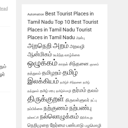
்
Read
Best Tourist Places in
Automation
Tamil Nadu
Top 10 Best Tourist
Places in Tamil Nadu
Tourist
Places in Tamil Nadu
அன்பு
அறம்
அறநெறி
அறவழி
ஆன்மிகம்
உயர்ந்த வாழ்க்கை
ஒழுக்கம்
சிந்தனை
காதல்
ஞானம்
ும்
தமிழ்
தமிழறம்
தத்துவம்
ஓர்
இலக்கியம்
தமிழ்ச் சிந்தனை
தமிழ்
தர்மம்
தவம்
தமிழ் மரபு
தத்துவம்
தமிழ்மொழி
திருக்குறள்
திருவள்ளுவர்
நட்பு
நற்பண்பு
நற்குணம்
நம்பிக்கை
நல்லொழுக்கம்
நல்லாட்சி
நீதிக்கூறு
நேர்மை
நெறிமுறை
பண்பாடு
பழமொழி