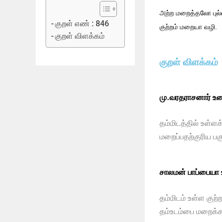
அற்ற மறைத்தலோ புல்
குறள் எண் : 846
குற்றம் மறையா வழி.
குறள் விளக்கம்
குறள் விளக்கம்
மு.வரதராசனார் உர
தம்மிடத்தில் உள்ளக
மறைப்பதற்குரிய பக
சாலமன் பாப்பையா
தம்மிடம் உள்ள கு
தம்உடம்பை மறைக்க