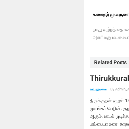
கலைஞர் மு.கருணா
நமது குற்றத்தை உ
அணிவது மடமையாக
Related Posts
Thirukkural
By
Admin_A
ஊடலுவகை
திருக்குறள்- குறள் 
முயங்கப் பெறின். க
ஆகும், ஊடல் முடிந்த
பாப்பையா உரை: காதல்