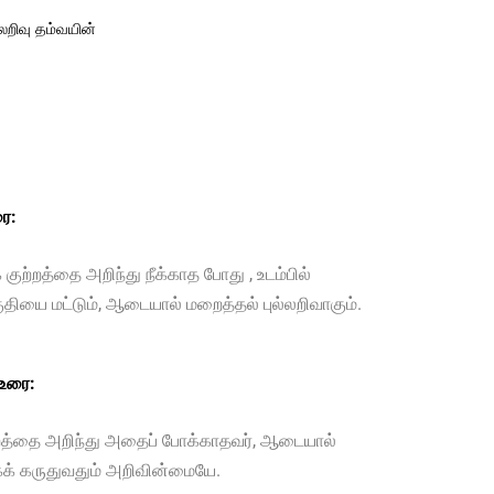
லறிவு தம்வயின்
ை:
் குற்றத்தை அறிந்து நீக்காத போது , உடம்பில்
ுதியை மட்டும், ஆடையால் மறைத்தல் புல்லறிவாகும்.
 உரை:
ற்றத்தை அறிந்து அதைப் போக்காதவர், ஆடையால்
க் கருதுவதும் அறிவின்மையே.