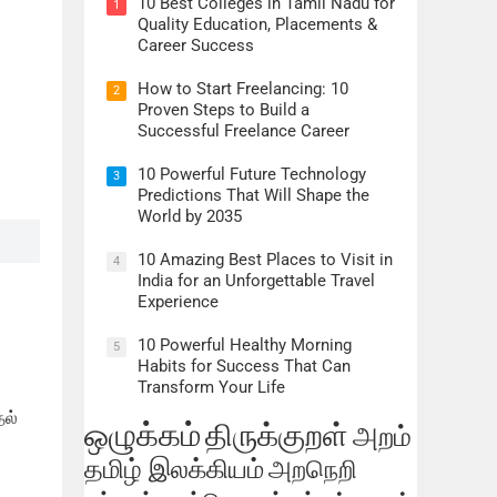
10 Best Colleges in Tamil Nadu for
1
Quality Education, Placements &
Career Success
How to Start Freelancing: 10
2
Proven Steps to Build a
Successful Freelance Career
10 Powerful Future Technology
3
Predictions That Will Shape the
World by 2035
10 Amazing Best Places to Visit in
4
India for an Unforgettable Travel
Experience
10 Powerful Healthy Morning
5
Habits for Success That Can
Transform Your Life
தல்
ஒழுக்கம்
திருக்குறள்
அறம்
தமிழ் இலக்கியம்
அறநெறி