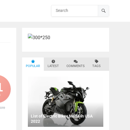
POPULAR
LATEST
COMMENTS
TAGS
1
0
ore
List of Electric Bikes Made In USA
2022