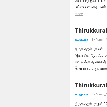
செரிப்பது இன்பமான
பாப்பையா உரை: உண்
more
Thirukkural
By
Admin_A
ஊடலுவகை
திருக்குறள்- குறள் 
அகறலின் ஆங்கொன் ற
ஊடலுக்கு ஆளாகித் த
இன்பம் உள்ளது. சால
Thirukkural
By
Admin_A
ஊடலுவகை
திருக்குறள்- குறள் 