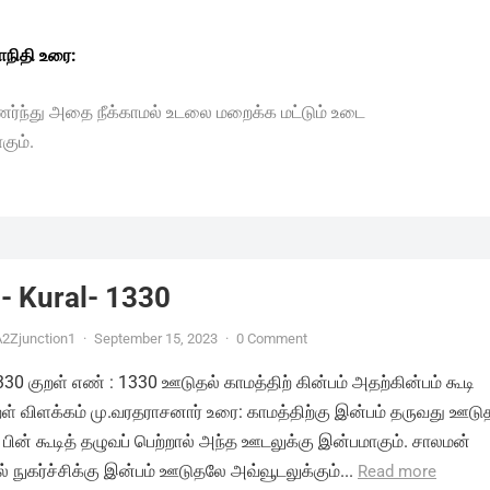
நிதி உரை:
ணர்ந்து அதை நீக்காமல் உடலை மறைக்க மட்டும் உடை
ும்.
- Kural- 1330
2Zjunction1
·
September 15, 2023
·
0 Comment
1330 குறள் எண் : 1330 ஊடுதல் காமத்திற் கின்பம் அதற்கின்பம் கூடி
ுறள் விளக்கம் மு.வரதராசனார் உரை: காமத்திற்கு இன்பம் தருவது ஊடு
 பின் கூடித் தழுவப் பெற்றால் அந்த ஊடலுக்கு இன்பமாகும். சாலமன்
 நுகர்ச்சிக்கு இன்பம் ஊடுதலே அவ்வூடலுக்கும்...
Read more