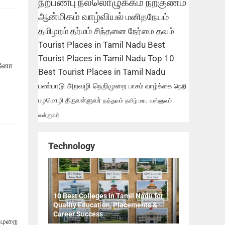
நற்பண்பு
நல்லொழுக்கம்
நற்குணம்
ஆன்மிகம்
வாழ்வியல்
மனிதநேயம்
தமிழறம்
தர்மம்
சிந்தனை
நேர்மை
தவம்
Tourist Places in Tamil Nadu
Best
Tourist Places in Tamil Nadu
Top 10
ன்னோ
Best Tourist Places in Tamil Nadu
பண்பாடு
அறவழி
நெறிமுறை
பாசம்
வாழ்க்கை நெறி
பழமொழி
திருவள்ளுவர்
தத்துவம்
தமிழ் மரபு
வள்ளுவம்
வள்ளுவர்
Technology
10 Best Colleges in Tamil Nadu for
Quality Education, Placements &
Career Success
 முறை