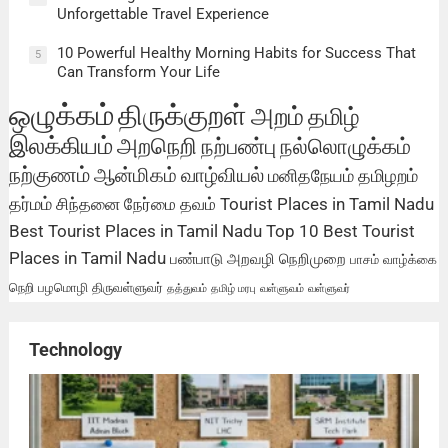
Unforgettable Travel Experience
10 Powerful Healthy Morning Habits for Success That
5
Can Transform Your Life
ஒழுக்கம்
திருக்குறள்
அறம்
தமிழ்
இலக்கியம்
அறநெறி
நற்பண்பு
நல்லொழுக்கம்
நற்குணம்
ஆன்மிகம்
வாழ்வியல்
மனிதநேயம்
தமிழறம்
தர்மம்
சிந்தனை
நேர்மை
தவம்
Tourist Places in Tamil Nadu
Best Tourist Places in Tamil Nadu
Top 10 Best Tourist
Places in Tamil Nadu
பண்பாடு
அறவழி
நெறிமுறை
பாசம்
வாழ்க்கை
நெறி
பழமொழி
திருவள்ளுவர்
தத்துவம்
தமிழ் மரபு
வள்ளுவம்
வள்ளுவர்
Technology