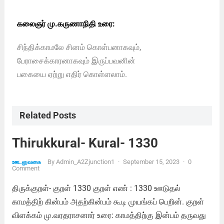
கலைஞர் மு.கருணாநிதி உரை:
சிந்திக்காமலே சினம் கொள்பனாகவும்,
பேராசைக்காரனாகவும் இருப்பவனின்
பகையை ஏற்று எதிர் கொள்ளலாம்.
Related Posts
Thirukkural- Kural- 1330
By
Admin_A2Zjunction1
·
September 15, 2023
·
0
ஊடலுவகை
Comment
திருக்குறள்- குறள் 1330 குறள் எண் : 1330 ஊடுதல்
காமத்திற் கின்பம் அதற்கின்பம் கூடி முயங்கப் பெறின். குறள்
விளக்கம் மு.வரதராசனார் உரை: காமத்திற்கு இன்பம் தருவது