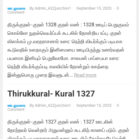
By
Admin_A2Zjunction1
·
September 15, 2023
·
0
ஊடலுவகை
Comment
திருக்குறள்- குறள் 1328 குறள் எண் : 1328 ஊடிப் பெறுகுவம்
கொல்லோ நுதல்வெயர்ப்பக் கூடலில் தோன்றிய உப்பு. குறள்
விளக்கம் மு.வரதராசனார் உரை: நெற்றி வியர்க்கும் படியாக
கூடுவதில் உளதாகும் இனிமையை ஊடியிருந்து உணர்வதன்
பயனாக இனியும் பெறுவோமோ. சாலமன் பாப்பையா உரை:
நெற்றி வியர்க்கும்படி கலவியில் தோன்றும் சுகத்தை
இன்னுமொரு முறை இவளுடன்...
Read more
Thirukkural- Kural 1327
By
Admin_A2Zjunction1
·
September 15, 2023
·
0
ஊடலுவகை
Comment
திருக்குறள்- குறள் 1327 குறள் எண் : 1327 ஊடலின்
தோற்றவர் வென்றார் அதுமன்னும் கூடலிற் காணப் படும். குறள்
விளக்கம் மு.வரதராசனார் உரை: ஊடலில் தோற்றவரே வெற்றி