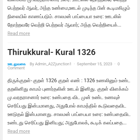
பெற்றவர் ஆவர், அந்த உண்மை,ஊடல் முடிந்த பின் கூடிமகிழும்
நிலையில் காணப்படும். சாலமன் பாப்பையா உரை: ஊடலில்
தோற்றவரே வெற்றி பெற்றவர் ஆவார்; அந்த வெற்றியைக்...
Read more
Thirukkural- Kural 1326
By
Admin_A2Zjunction1
·
September 15, 2023
·
0
ஊடலுவகை
Comment
திருக்குறள்- குறள் 1326 குறள் எண் : 1326 உணலினும் உண்ட
தறலினிது காமம் புணர்தலின் ஊடல் இனிது. குறள் விளக்கம்
மு.வரதராசனார் உரை: உண்பதை விட முன் உண்ட உணவுச்
செரிப்பது இன்பமானது, அதுபோல் காமத்தில் கூடுவதைவிட
ஊடுதல் இன்பமானது. சாலமன் பாப்பையா உரை: உண்பதைவிட
உண்டது செரிப்பது இனியது; அதுபோலக், கூடிக் கலப்பதை...
Read more