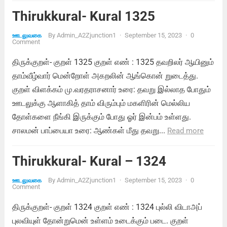
Thirukkural- Kural 1325
By
Admin_A2Zjunction1
·
September 15, 2023
·
0
ஊடலுவகை
Comment
திருக்குறள்- குறள் 1325 குறள் எண் : 1325 தவறிலர் ஆயினும்
தாம்வீழ்வார் மென்றோள் அகறலின் ஆங்கொன் றுடைத்து.
குறள் விளக்கம் மு.வரதராசனார் உரை: தவறு இல்லாத போதும்
ஊடலுக்கு ஆளாகித் தாம் விரும்பும் மகளிரின் மெல்லிய
தோள்களை நீங்கி இருக்கும் போது ஓர் இன்பம் உள்ளது.
சாலமன் பாப்பையா உரை: ஆண்கள் மீது தவறு...
Read more
Thirukkural- Kural – 1324
By
Admin_A2Zjunction1
·
September 15, 2023
·
0
ஊடலுவகை
Comment
திருக்குறள்- குறள் 1324 குறள் எண் : 1324 புல்லி விடாஅப்
புலவியுள் தோன்றுமென் உள்ளம் உடைக்கும் படை. குறள்