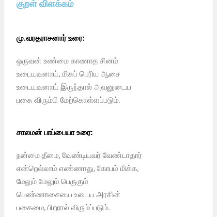
குறள் விளக்கம்
மு.வரதராசனார் உரை:
ஒருவன் உண்மை காணாத சினம்
உடையவனாய், மிகப் பெரிய ஆசை
உடையவனாய் இருந்தால் அவனுடைய
பகை விரும்பி மேற்கொள்ளப்படும்.
சாலமன் பாப்பையா உரை:
நன்மை தீமை, வேண்டியவர் வேண்டாதார்
என்றெல்லாம் எண்ணாது, கோபம் மிக்க,
மேலும் மேலும் பெருகும்
பெண்ணாசையை உடைய அரசின்
பகைமை, பிறரால் விரும்ப்படும்.