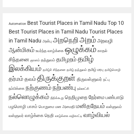
Best Tourist Places in Tamil Nadu
Top 10
Automation
Best Tourist Places in Tamil Nadu
Tourist Places
அறம்
அறநெறி
in Tamil Nadu
அறவழி
அன்பு
ஒழுக்கம்
ஆன்மிகம்
உயர்ந்த வாழ்க்கை
காதல்
தமிழ்
தமிழறம்
சிந்தனை
தத்துவம்
ஞானம்
இலக்கியம்
தமிழ் மரபு
தமிழ்ச் சிந்தனை
தமிழ் தத்துவம்
தமிழ்மொழி
திருக்குறள்
தர்மம்
தவம்
திருவள்ளுவர்
நட்பு
நற்பண்பு
நற்குணம்
நம்பிக்கை
நல்லாட்சி
நல்லொழுக்கம்
நேர்மை
நெறிமுறை
பண்பாடு
நீதிக்கூறு
மனிதநேயம்
பழமொழி
பாசம்
பொறுமை
மன அமைதி
வள்ளுவம்
வாழ்வியல்
வாழ்க்கை நெறி
வள்ளுவர்
வாழ்க்கை வழிகாட்டி