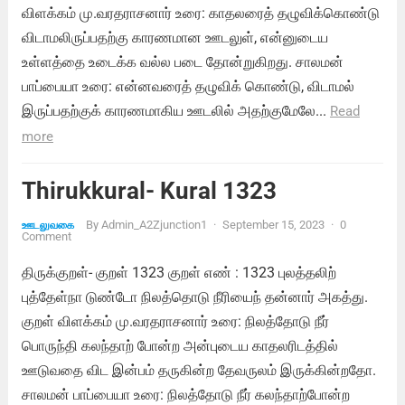
விளக்கம் மு.வரதராசனார் உரை: காதலரைத் தழுவிக்கொண்டு
விடாமலிருப்பதற்கு காரணமான ஊடலுள், என்னுடைய
உள்ளத்தை உடைக்க வல்ல படை தோன்றுகிறது. சாலமன்
பாப்பையா உரை: என்னவரைத் தழுவிக் கொண்டு, விடாமல்
இருப்பதற்குக் காரணமாகிய ஊடலில் அதற்குமேலே...
Read
more
Thirukkural- Kural 1323
By
Admin_A2Zjunction1
·
September 15, 2023
·
0
ஊடலுவகை
Comment
திருக்குறள்- குறள் 1323 குறள் எண் : 1323 புலத்தலிற்
புத்தேள்நா டுண்டோ நிலத்தொடு நீரியைந் தன்னார் அகத்து.
குறள் விளக்கம் மு.வரதராசனார் உரை: நிலத்தோடு நீர்
பொருந்தி கலந்தாற் போன்ற அன்புடைய காதலரிடத்தில்
ஊடுவதை விட இன்பம் தருகின்ற தேவருலம் இருக்கின்றதோ.
சாலமன் பாப்பையா உரை: நிலத்தோடு நீர் கலந்தாற்போன்ற