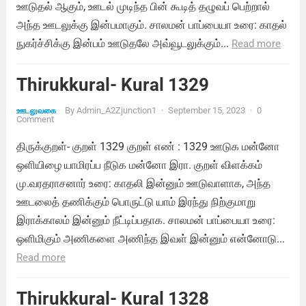
ஊடுதல் ஆகும், ஊடல் முடிந்த பின் கூடித் தழுவப் பெற்றால்
அந்த ஊடலுக்கு இன்பமாகும். சாலமன் பாப்பையா உரை: காதல்
நுகர்ச்சிக்கு இன்பம் ஊடுதலே அவ்வூடலுக்கும்...
Read more
Thirukkural- Kural 1329
By
Admin_A2Zjunction1
·
September 15, 2023
·
0
ஊடலுவகை
Comment
திருக்குறள்- குறள் 1329 குறள் எண் : 1329 ஊடுக மன்னோ
ஒளியிழை யாமிரப்ப நீடுக மன்னோ இரா. குறள் விளக்கம்
மு.வரதராசனார் உரை: காதலி இன்னும் ஊடுவாளாக, அந்த
ஊடலைத் தணிக்கும் பொருட்டு யாம் இரந்து நிற்குமாறு
இராக்காலம் இன்னும் நீட்டிப்பதாக. சாலமன் பாப்பையா உரை:
ஒளிமிகும் அணிகளை அணிந்த இவள் இன்னும் என்னோடு...
Read more
Thirukkural- Kural 1328