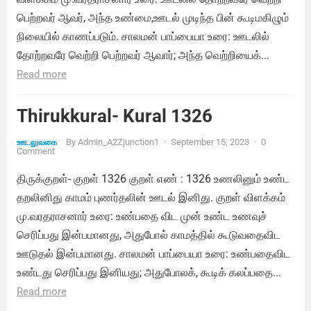
பெற்றவர் ஆவர், அந்த உண்மை,ஊடல் முடிந்த பின் கூடிமகிழும்
நிலையில் காணப்படும். சாலமன் பாப்பையா உரை: ஊடலில்
தோற்றவரே வெற்றி பெற்றவர் ஆவார்; அந்த வெற்றியைக்...
Read more
Thirukkural- Kural 1326
By
Admin_A2Zjunction1
·
September 15, 2023
·
0
ஊடலுவகை
Comment
திருக்குறள்- குறள் 1326 குறள் எண் : 1326 உணலினும் உண்ட
தறலினிது காமம் புணர்தலின் ஊடல் இனிது. குறள் விளக்கம்
மு.வரதராசனார் உரை: உண்பதை விட முன் உண்ட உணவுச்
செரிப்பது இன்பமானது, அதுபோல் காமத்தில் கூடுவதைவிட
ஊடுதல் இன்பமானது. சாலமன் பாப்பையா உரை: உண்பதைவிட
உண்டது செரிப்பது இனியது; அதுபோலக், கூடிக் கலப்பதை...
Read more