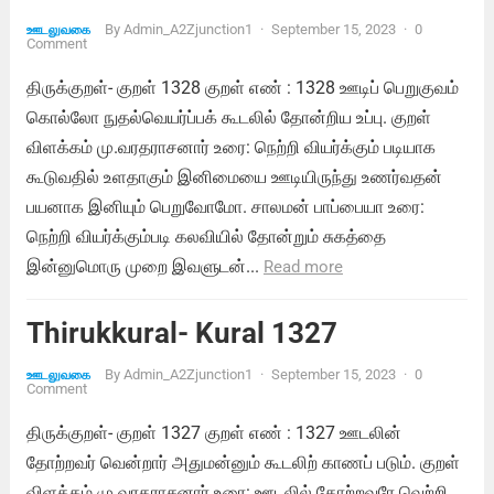
By
Admin_A2Zjunction1
·
September 15, 2023
·
0
ஊடலுவகை
Comment
திருக்குறள்- குறள் 1328 குறள் எண் : 1328 ஊடிப் பெறுகுவம்
கொல்லோ நுதல்வெயர்ப்பக் கூடலில் தோன்றிய உப்பு. குறள்
விளக்கம் மு.வரதராசனார் உரை: நெற்றி வியர்க்கும் படியாக
கூடுவதில் உளதாகும் இனிமையை ஊடியிருந்து உணர்வதன்
பயனாக இனியும் பெறுவோமோ. சாலமன் பாப்பையா உரை:
நெற்றி வியர்க்கும்படி கலவியில் தோன்றும் சுகத்தை
இன்னுமொரு முறை இவளுடன்...
Read more
Thirukkural- Kural 1327
By
Admin_A2Zjunction1
·
September 15, 2023
·
0
ஊடலுவகை
Comment
திருக்குறள்- குறள் 1327 குறள் எண் : 1327 ஊடலின்
தோற்றவர் வென்றார் அதுமன்னும் கூடலிற் காணப் படும். குறள்
விளக்கம் மு.வரதராசனார் உரை: ஊடலில் தோற்றவரே வெற்றி