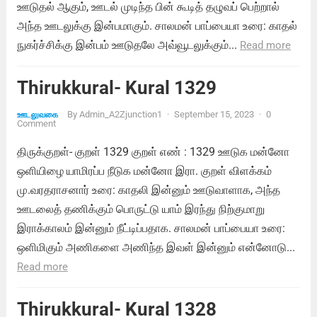
ஊடுதல் ஆகும், ஊடல் முடிந்த பின் கூடித் தழுவப் பெற்றால்
அந்த ஊடலுக்கு இன்பமாகும். சாலமன் பாப்பையா உரை: காதல்
நுகர்ச்சிக்கு இன்பம் ஊடுதலே அவ்வூடலுக்கும்...
Read more
Thirukkural- Kural 1329
By
Admin_A2Zjunction1
·
September 15, 2023
·
0
ஊடலுவகை
Comment
திருக்குறள்- குறள் 1329 குறள் எண் : 1329 ஊடுக மன்னோ
ஒளியிழை யாமிரப்ப நீடுக மன்னோ இரா. குறள் விளக்கம்
மு.வரதராசனார் உரை: காதலி இன்னும் ஊடுவாளாக, அந்த
ஊடலைத் தணிக்கும் பொருட்டு யாம் இரந்து நிற்குமாறு
இராக்காலம் இன்னும் நீட்டிப்பதாக. சாலமன் பாப்பையா உரை:
ஒளிமிகும் அணிகளை அணிந்த இவள் இன்னும் என்னோடு...
Read more
Thirukkural- Kural 1328