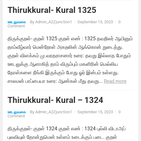
Thirukkural- Kural 1325
By
Admin_A2Zjunction1
·
September 15, 2023
·
0
ஊடலுவகை
Comment
திருக்குறள்- குறள் 1325 குறள் எண் : 1325 தவறிலர் ஆயினும்
தாம்வீழ்வார் மென்றோள் அகறலின் ஆங்கொன் றுடைத்து.
குறள் விளக்கம் மு.வரதராசனார் உரை: தவறு இல்லாத போதும்
ஊடலுக்கு ஆளாகித் தாம் விரும்பும் மகளிரின் மெல்லிய
தோள்களை நீங்கி இருக்கும் போது ஓர் இன்பம் உள்ளது.
சாலமன் பாப்பையா உரை: ஆண்கள் மீது தவறு...
Read more
Thirukkural- Kural – 1324
By
Admin_A2Zjunction1
·
September 15, 2023
·
0
ஊடலுவகை
Comment
திருக்குறள்- குறள் 1324 குறள் எண் : 1324 புல்லி விடாஅப்
புலவியுள் தோன்றுமென் உள்ளம் உடைக்கும் படை. குறள்