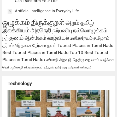
Can Transform Your Life
Artificial Intelligence in Everyday Life
5
ஒழுக்கம்
திருக்குறள்
அறம்
தமிழ்
இலக்கியம்
அறநெறி
நற்பண்பு
நல்லொழுக்கம்
நற்குணம்
ஆன்மிகம்
வாழ்வியல்
மனிதநேயம்
தமிழறம்
தர்மம்
சிந்தனை
நேர்மை
தவம்
Tourist Places in Tamil Nadu
Best Tourist Places in Tamil Nadu
Top 10 Best Tourist
Places in Tamil Nadu
பண்பாடு
அறவழி
நெறிமுறை
பாசம்
வாழ்க்கை
நெறி
பழமொழி
திருவள்ளுவர்
தத்துவம்
தமிழ் மரபு
வள்ளுவம்
வள்ளுவர்
Technology