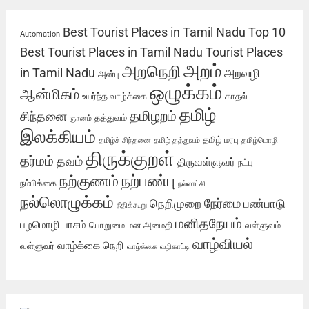
Best Tourist Places in Tamil Nadu
Top 10
Automation
Best Tourist Places in Tamil Nadu
Tourist Places
அறம்
அறநெறி
in Tamil Nadu
அறவழி
அன்பு
ஒழுக்கம்
ஆன்மிகம்
உயர்ந்த வாழ்க்கை
காதல்
தமிழ்
தமிழறம்
சிந்தனை
தத்துவம்
ஞானம்
இலக்கியம்
தமிழ் மரபு
தமிழ்ச் சிந்தனை
தமிழ் தத்துவம்
தமிழ்மொழி
திருக்குறள்
தர்மம்
தவம்
திருவள்ளுவர்
நட்பு
நற்பண்பு
நற்குணம்
நம்பிக்கை
நல்லாட்சி
நல்லொழுக்கம்
நேர்மை
நெறிமுறை
பண்பாடு
நீதிக்கூறு
மனிதநேயம்
பழமொழி
பாசம்
பொறுமை
மன அமைதி
வள்ளுவம்
வாழ்வியல்
வாழ்க்கை நெறி
வள்ளுவர்
வாழ்க்கை வழிகாட்டி