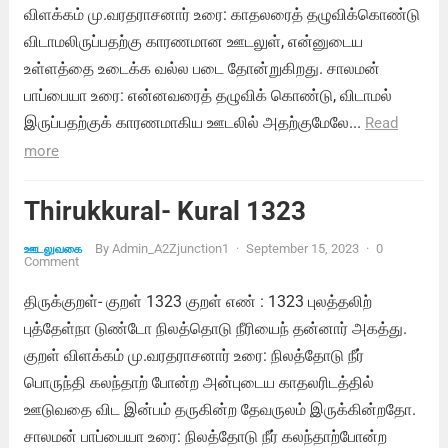
விளக்கம் மு.வரதராசனார் உரை: காதலரைத் தழுவிக்கொண்டு
விடாமலிருப்பதற்கு காரணமான ஊடலுள், என்னுடைய
உள்ளத்தை உடைக்க வல்ல படை தோன்றுகிறது. சாலமன்
பாப்பையா உரை: என்னவரைத் தழுவிக் கொண்டு, விடாமல்
இருப்பதற்குக் காரணமாகிய ஊடலில் அதற்குமேலே...
Read
more
Thirukkural- Kural 1323
By
Admin_A2Zjunction1
·
September 15, 2023
·
0
ஊடலுவகை
Comment
திருக்குறள்- குறள் 1323 குறள் எண் : 1323 புலத்தலிற்
புத்தேள்நா டுண்டோ நிலத்தொடு நீரியைந் தன்னார் அகத்து.
குறள் விளக்கம் மு.வரதராசனார் உரை: நிலத்தோடு நீர்
பொருந்தி கலந்தாற் போன்ற அன்புடைய காதலரிடத்தில்
ஊடுவதை விட இன்பம் தருகின்ற தேவருலம் இருக்கின்றதோ.
சாலமன் பாப்பையா உரை: நிலத்தோடு நீர் கலந்தாற்போன்ற