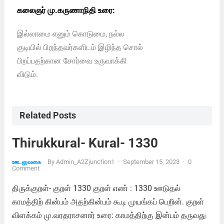
கலைஞர் மு.கருணாநிதி உரை:
இல்லாமை எனும் கொடுமை, நல்ல
குடியில் பிறந்தவர்களிடம் இழிந்த சொல்
பிறப்பதற்கான சோர்வை உருவாக்கி
விடும்.
Related Posts
Thirukkural- Kural- 1330
By
Admin_A2Zjunction1
·
September 15, 2023
·
0
ஊடலுவகை
Comment
திருக்குறள்- குறள் 1330 குறள் எண் : 1330 ஊடுதல்
காமத்திற் கின்பம் அதற்கின்பம் கூடி முயங்கப் பெறின். குறள்
விளக்கம் மு.வரதராசனார் உரை: காமத்திற்கு இன்பம் தருவது