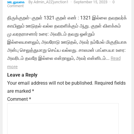
By
Admin_A2Zjunction1
·
September 15, 2023
·
0
ஊடலுவகை
Comment
திருக்குறள்- குறள் 1321 குறள் எண் : 1321 இல்லை தவறவர்க்
காயினும் ஊடுதல் வல்ல தவரளிக்கும் ஆறு. குறள் விளக்கம்
மு.வரதராசனார் உரை: அவரிடம் தவறு ஒன்றும்
இல்லையானலும், அவரோடு ஊடுதல், அவர் நம்மேல் மிகுதியாக
அன்பு செலுத்துமாறு செய்ய வல்லது. சாலமன் பாப்பையா உரை:
அவரிடம் தவறே இல்லை என்றாலும், அவர் என்னிடம்...
Read
more
Leave a Reply
Your email address will not be published.
Required fields
are marked
*
Comment
*