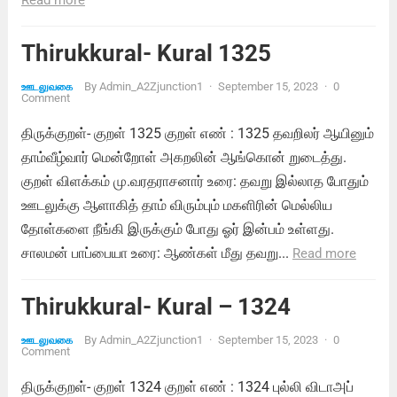
Read more
Thirukkural- Kural 1325
By
Admin_A2Zjunction1
·
September 15, 2023
·
0
ஊடலுவகை
Comment
திருக்குறள்- குறள் 1325 குறள் எண் : 1325 தவறிலர் ஆயினும்
தாம்வீழ்வார் மென்றோள் அகறலின் ஆங்கொன் றுடைத்து.
குறள் விளக்கம் மு.வரதராசனார் உரை: தவறு இல்லாத போதும்
ஊடலுக்கு ஆளாகித் தாம் விரும்பும் மகளிரின் மெல்லிய
தோள்களை நீங்கி இருக்கும் போது ஓர் இன்பம் உள்ளது.
சாலமன் பாப்பையா உரை: ஆண்கள் மீது தவறு...
Read more
Thirukkural- Kural – 1324
By
Admin_A2Zjunction1
·
September 15, 2023
·
0
ஊடலுவகை
Comment
திருக்குறள்- குறள் 1324 குறள் எண் : 1324 புல்லி விடாஅப்