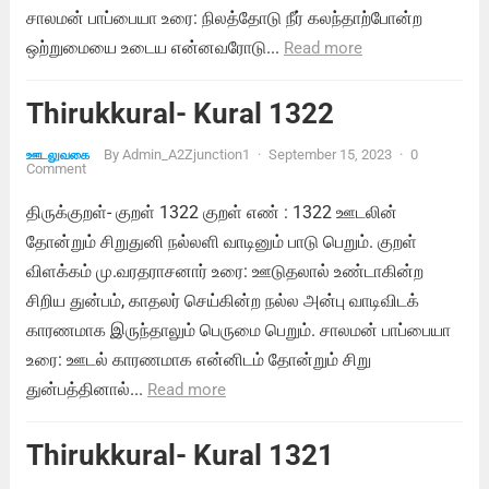
சாலமன் பாப்பையா உரை: நிலத்தோடு நீர் கலந்தாற்போன்ற
ஒற்றுமையை உடைய என்னவரோடு...
Read more
Thirukkural- Kural 1322
By
Admin_A2Zjunction1
·
September 15, 2023
·
0
ஊடலுவகை
Comment
திருக்குறள்- குறள் 1322 குறள் எண் : 1322 ஊடலின்
தோன்றும் சிறுதுனி நல்லளி வாடினும் பாடு பெறும். குறள்
விளக்கம் மு.வரதராசனார் உரை: ஊடுதலால் உண்டாகின்ற
சிறிய துன்பம், காதலர் செய்கின்ற நல்ல அன்பு வாடிவிடக்
காரணமாக இருந்தாலும் பெருமை பெறும். சாலமன் பாப்பையா
உரை: ஊடல் காரணமாக என்னிடம் தோன்றும் சிறு
துன்பத்தினால்...
Read more
Thirukkural- Kural 1321