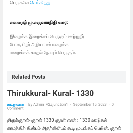
பெருகவே
செய்கிறது.
கலைஞர் மு.கருணாநிதி உரை:
இறைக்க இறைக்கப் பெருகும் ஊற்றுநீர்
போல, பிறர் அறியாமல் மறைக்க
மறைக்கக் காதல் நோயும் பெருகும்.
Related Posts
Thirukkural- Kural- 1330
By
Admin_A2Zjunction1
·
September 15, 2023
·
0
ஊடலுவகை
Comment
திருக்குறள்- குறள் 1330 குறள் எண் : 1330 ஊடுதல்
காமத்திற் கின்பம் அதற்கின்பம் கூடி முயங்கப் பெறின். குறள்