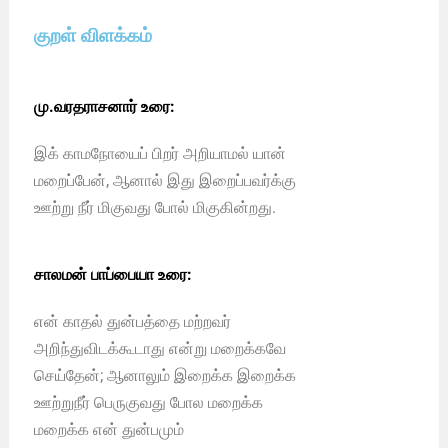
குறள் விளக்கம்
மு.வரதராசனார் உரை:
இக் காமநோயைப் பிறர் அறியாமல் யான்
மறைப்பேன், ஆனால் இது இறைப்பவர்க்கு
ஊற்று நீர் மிகுவது போல் மிகுகின்றது.
சாலமன் பாப்பையா உரை:
என் காதல் துன்பத்தை மற்றவர்
அறிந்துவிடக்கூடாது என்று மறைக்கவே
செய்தேன்; ஆனாலும் இறைக்க இறைக்க
ஊற்றுநீர் பெருகுவது போல மறைக்க
மறைக்க என் துன்பமும்