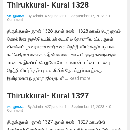
Thirukkural- Kural 1328
By
Admin_A2Zjunction1
·
September 15, 2023
·
0
ஊடலுவகை
Comment
திருக்குறள்- குறள் 1328 குறள் எண் : 1328 ஊடிப் பெறுகுவம்
கொல்லோ நுதல்வெயர்ப்பக் கூடலில் தோன்றிய உப்பு. குறள்
விளக்கம் மு.வரதராசனார் உரை: நெற்றி வியர்க்கும் படியாக
கூடுவதில் உளதாகும் இனிமையை ஊடியிருந்து உணர்வதன்
பயனாக இனியும் பெறுவோமோ. சாலமன் பாப்பையா உரை:
நெற்றி வியர்க்கும்படி கலவியில் தோன்றும் சுகத்தை
இன்னுமொரு முறை இவளுடன்...
Read more
Thirukkural- Kural 1327
By
Admin_A2Zjunction1
·
September 15, 2023
·
0
ஊடலுவகை
Comment
திருக்குறள்- குறள் 1327 குறள் எண் : 1327 ஊடலின்
தோற்றவர் வென்றார் அதுமன்னும் கூடலிற் காணப் படும். குறள்