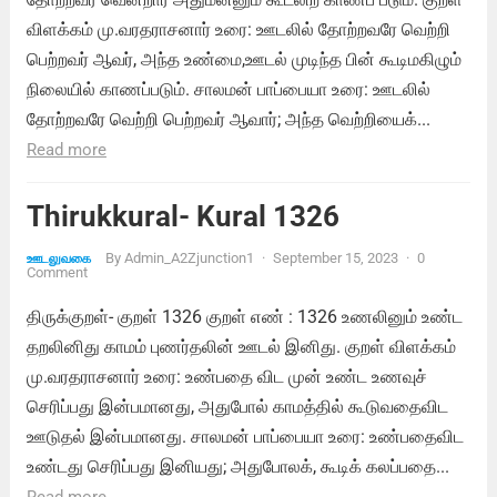
விளக்கம் மு.வரதராசனார் உரை: ஊடலில் தோற்றவரே வெற்றி
பெற்றவர் ஆவர், அந்த உண்மை,ஊடல் முடிந்த பின் கூடிமகிழும்
நிலையில் காணப்படும். சாலமன் பாப்பையா உரை: ஊடலில்
தோற்றவரே வெற்றி பெற்றவர் ஆவார்; அந்த வெற்றியைக்...
Read more
Thirukkural- Kural 1326
By
Admin_A2Zjunction1
·
September 15, 2023
·
0
ஊடலுவகை
Comment
திருக்குறள்- குறள் 1326 குறள் எண் : 1326 உணலினும் உண்ட
தறலினிது காமம் புணர்தலின் ஊடல் இனிது. குறள் விளக்கம்
மு.வரதராசனார் உரை: உண்பதை விட முன் உண்ட உணவுச்
செரிப்பது இன்பமானது, அதுபோல் காமத்தில் கூடுவதைவிட
ஊடுதல் இன்பமானது. சாலமன் பாப்பையா உரை: உண்பதைவிட
உண்டது செரிப்பது இனியது; அதுபோலக், கூடிக் கலப்பதை...