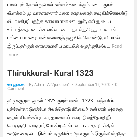
புலவியுள் தோன்றுமென் உள்ளம் உடைக்கும் படை. குறள்
விளக்கம் மு.வரதராசனார் உரை: காதலரைத் தழுவிக்கொண்டு
விடாமலிருப்பதற்கு காரணமான ஊடலுள், என்னுடைய
உள்ளத்தை உடைக்க வல்ல படை தோன்றுகிறது. சாலமன்
பாப்பையா உரை: என்னவரைத் தழுவிக் கொண்டு, விடாமல்
இருப்பதற்குக் காரணமாகிய ஊடலில் அதற்குமேலே...
Read
more
Thirukkural- Kural 1323
By
Admin_A2Zjunction1
·
September 15, 2023
·
0
ஊடலுவகை
Comment
திருக்குறள்- குறள் 1323 குறள் எண் : 1323 புலத்தலிற்
புத்தேள்நா டுண்டோ நிலத்தொடு நீரியைந் தன்னார் அகத்து.
குறள் விளக்கம் மு.வரதராசனார் உரை: நிலத்தோடு நீர்
பொருந்தி கலந்தாற் போன்ற அன்புடைய காதலரிடத்தில்
ஊடுவதை விட இன்பம் தருகின்ற தேவருலம் இருக்கின்றதோ.