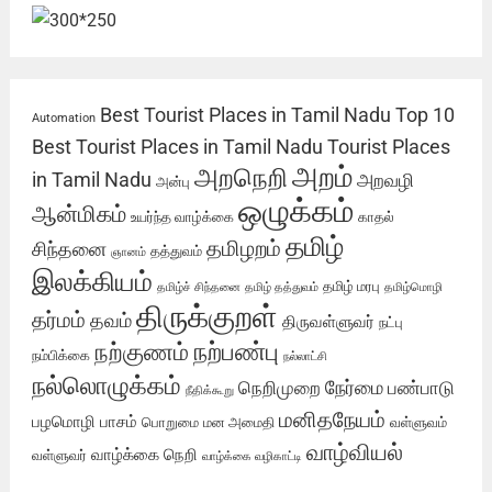
Best Tourist Places in Tamil Nadu
Top 10
Automation
Best Tourist Places in Tamil Nadu
Tourist Places
அறம்
அறநெறி
in Tamil Nadu
அறவழி
அன்பு
ஒழுக்கம்
ஆன்மிகம்
உயர்ந்த வாழ்க்கை
காதல்
தமிழ்
தமிழறம்
சிந்தனை
தத்துவம்
ஞானம்
இலக்கியம்
தமிழ் மரபு
தமிழ்ச் சிந்தனை
தமிழ் தத்துவம்
தமிழ்மொழி
திருக்குறள்
தர்மம்
தவம்
திருவள்ளுவர்
நட்பு
நற்பண்பு
நற்குணம்
நம்பிக்கை
நல்லாட்சி
நல்லொழுக்கம்
நேர்மை
நெறிமுறை
பண்பாடு
நீதிக்கூறு
மனிதநேயம்
பழமொழி
பாசம்
பொறுமை
மன அமைதி
வள்ளுவம்
வாழ்வியல்
வாழ்க்கை நெறி
வள்ளுவர்
வாழ்க்கை வழிகாட்டி