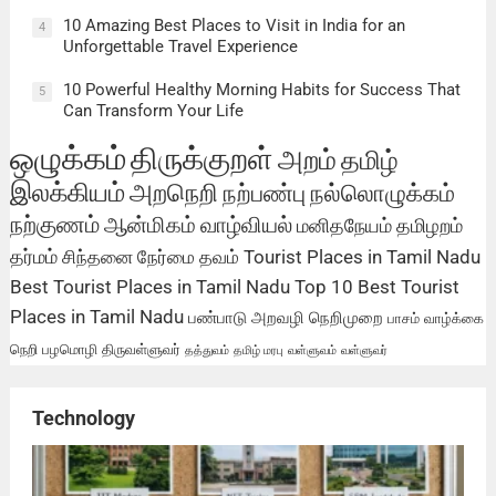
10 Amazing Best Places to Visit in India for an
4
Unforgettable Travel Experience
10 Powerful Healthy Morning Habits for Success That
5
Can Transform Your Life
ஒழுக்கம்
திருக்குறள்
அறம்
தமிழ்
இலக்கியம்
அறநெறி
நற்பண்பு
நல்லொழுக்கம்
நற்குணம்
ஆன்மிகம்
வாழ்வியல்
மனிதநேயம்
தமிழறம்
தர்மம்
சிந்தனை
நேர்மை
தவம்
Tourist Places in Tamil Nadu
Best Tourist Places in Tamil Nadu
Top 10 Best Tourist
Places in Tamil Nadu
பண்பாடு
அறவழி
நெறிமுறை
பாசம்
வாழ்க்கை
நெறி
பழமொழி
திருவள்ளுவர்
தத்துவம்
தமிழ் மரபு
வள்ளுவம்
வள்ளுவர்
Technology