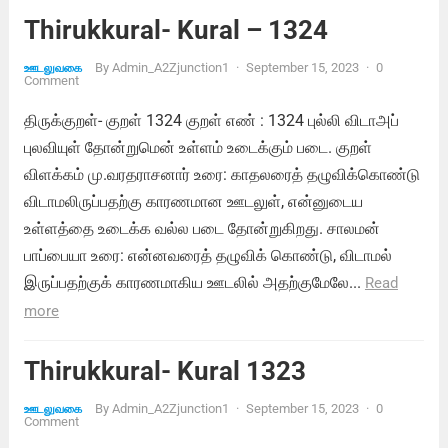
Thirukkural- Kural – 1324
By
Admin_A2Zjunction1
·
September 15, 2023
·
0
ஊடலுவகை
Comment
திருக்குறள்- குறள் 1324 குறள் எண் : 1324 புல்லி விடாஅப்
புலவியுள் தோன்றுமென் உள்ளம் உடைக்கும் படை. குறள்
விளக்கம் மு.வரதராசனார் உரை: காதலரைத் தழுவிக்கொண்டு
விடாமலிருப்பதற்கு காரணமான ஊடலுள், என்னுடைய
உள்ளத்தை உடைக்க வல்ல படை தோன்றுகிறது. சாலமன்
பாப்பையா உரை: என்னவரைத் தழுவிக் கொண்டு, விடாமல்
இருப்பதற்குக் காரணமாகிய ஊடலில் அதற்குமேலே...
Read
more
Thirukkural- Kural 1323
By
Admin_A2Zjunction1
·
September 15, 2023
·
0
ஊடலுவகை
Comment