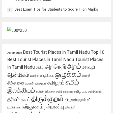
Best Exam Tips for Students to Score High Marks
5
Best Tourist Places in Tamil Nadu
Top 10
Automation
Best Tourist Places in Tamil Nadu
Tourist Places
அறம்
அறநெறி
in Tamil Nadu
அறவழி
அன்பு
ஒழுக்கம்
ஆன்மிகம்
உயர்ந்த வாழ்க்கை
காதல்
தமிழ்
தமிழறம்
சிந்தனை
தத்துவம்
ஞானம்
இலக்கியம்
தமிழ் மரபு
தமிழ்ச் சிந்தனை
தமிழ் தத்துவம்
தமிழ்மொழி
திருக்குறள்
தர்மம்
தவம்
திருவள்ளுவர்
நட்பு
நற்பண்பு
நற்குணம்
நம்பிக்கை
நல்லாட்சி