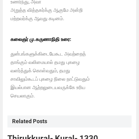
உணர்ந்து, அவா
அறுத்த வித்தகர்க்கு ஆகுமே அன்றி
மற்றவர்க்கு ஆவது கடினம்.
கலைஞர் மு.கருணாநிதி உரை:
துன்பங்களுக்கிடையேகூட அவற்றைத்
தாங்கும் வலிமையால் தமது புகழை
வளர்த்துக் கொள்வதும், தமது
சாவிலும்கூடப் புகழை நிலை நாட்டுவதும்
இயல்பான ஆற்றலுடையவருக்கே உரிய
செயலாகும்.
Related Posts
Thirukkural- Kural- 1330