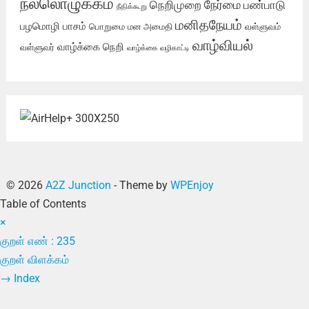
நல்லொழுக்கம்
நேர்மை
நெறிமுறை
பண்பாடு
நீதிக்கூறு
மனிதநேயம்
பழமொழி
பாசம்
பொறுமை
மன அமைதி
வள்ளுவம்
வாழ்வியல்
வாழ்க்கை நெறி
வள்ளுவர்
வாழ்க்கை வழிகாட்டி
© 2026
A2Z Junction
- Theme by
WPEnjoy
Table of Contents
×
குறள் எண் : 235
குறள் விளக்கம்
→
Index