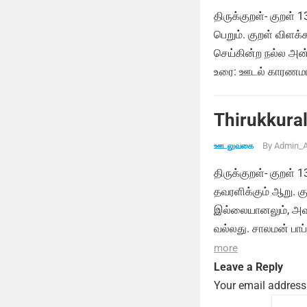
திருக்குறள்- குறள் 
பெறும். குறள் விளக
செய்கின்ற நல்ல அன்
உரை: ஊடல் காரணமாக
Thirukkural
By
Admin_A
ஊடலுவகை
திருக்குறள்- குறள்
தவரளிக்கும் ஆறு. க
இல்லையானலும், அவர
வல்லது. சாலமன் பாப
more
Leave a Reply
Your email address 