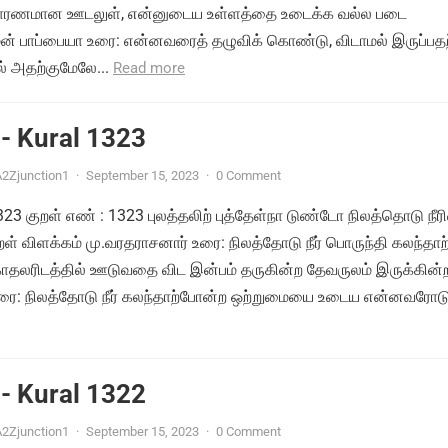
ு காரணமான ஊடலுள், என்னுடைய உள்ளத்தை உடைக்க வல்ல படை
ன் பாப்பையா உரை: என்னவரைத் தழுவிக் கொண்டு, விடாமல் இருப்பதற
 அதற்குமேலே...
Read more
- Kural 1323
2Zjunction1
·
September 15, 2023
·
0 Comment
1323 குறள் எண் : 1323 புலத்தலிற் புத்தேள்நா டுண்டோ நிலத்தொடு நீர
ள் விளக்கம் மு.வரதராசனார் உரை: நிலத்தோடு நீர் பொருந்தி கலந்தாற
தலரிடத்தில் ஊடுவதை விட இன்பம் தருகின்ற தேவருலம் இருக்கின
ரை: நிலத்தோடு நீர் கலந்தாற்போன்ற ஒற்றுமையை உடைய என்னவரோடு.
- Kural 1322
2Zjunction1
·
September 15, 2023
·
0 Comment