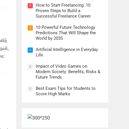
How to Start Freelancing: 10
1
Proven Steps to Build a
Successful Freelance Career
10 Powerful Future Technology
2
Predictions That Will Shape the
World by 2035
லிற்
ஆவர்,
Artificial Intelligence in Everyday
3
Life
ரை:
Impact of Video Games on
4
Modern Society: Benefits, Risks &
Future Trends
Best Exam Tips for Students to
5
Score High Marks
்