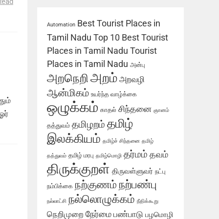
Read
Best Tourist Places in
Automation
Tamil Nadu
Top 10 Best Tourist
Places in Tamil Nadu
Tourist
Places in Tamil Nadu
அன்பு
அறம்
அறநெறி
அறவழி
ஆன்மிகம்
உயர்ந்த வாழ்க்கை
ும்
ஒழுக்கம்
சிந்தனை
காதல்
ஞானம்
ஓர்
தமிழ்
தமிழறம்
தத்துவம்
இலக்கியம்
தமிழ்ச் சிந்தனை
தமிழ்
தர்மம்
தவம்
தமிழ் மரபு
தத்துவம்
தமிழ்மொழி
திருக்குறள்
திருவள்ளுவர்
நட்பு
நற்பண்பு
நற்குணம்
நம்பிக்கை
நல்லொழுக்கம்
நல்லாட்சி
நீதிக்கூறு
நேர்மை
நெறிமுறை
பண்பாடு
பழமொழி