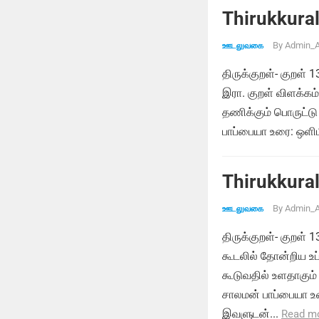
Thirukkural
By
Admin_A
ஊடலுவகை
திருக்குறள்- குறள
இரா. குறள் விளக்க
தணிக்கும் பொருட்டு 
பாப்பையா உரை: ஒள
Thirukkural
By
Admin_A
ஊடலுவகை
திருக்குறள்- குறள்
கூடலில் தோன்றிய உப்
கூடுவதில் உளதாகு
சாலமன் பாப்பையா உர
இவளுடன்...
Read m