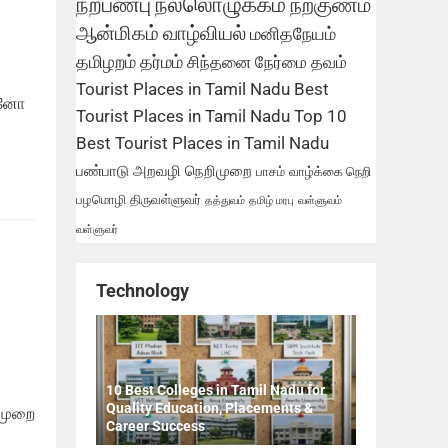
நற்பண்பு
நல்லொழுக்கம்
நற்குணம்
ஆன்மிகம்
வாழ்வியல்
மனிதநேயம்
தமிழறம்
தர்மம்
சிந்தனை
நேர்மை
தவம்
Tourist Places in Tamil Nadu
Best
ன்னோ
Tourist Places in Tamil Nadu
Top 10
Best Tourist Places in Tamil Nadu
பண்பாடு
அறவழி
நெறிமுறை
பாசம்
வாழ்க்கை நெறி
பழமொழி
திருவள்ளுவர்
தத்துவம்
தமிழ் மரபு
வள்ளுவம்
வள்ளுவர்
Technology
10 Best Colleges in Tamil Nadu for
Quality Education, Placements &
 முறை
Career Success