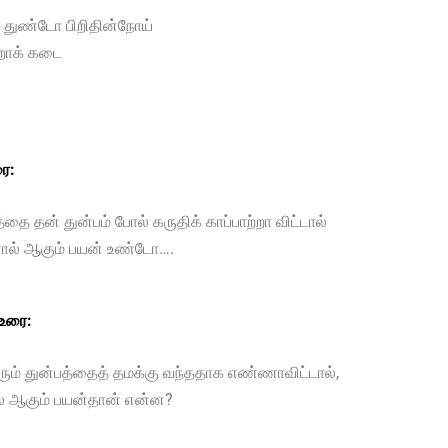
துண்டோ பிறிதின்நோய்
றாக் கடை
ை:
த்தை தன் துன்பம் போல் கருதிக் காப்பாற்றா விட்டால்
னால் ஆகும் பயன் உண்டோ….
 உரை:
வரும் துன்பத்தைத் தமக்கு வந்ததாக எண்ணாவிட்டால்,
் ஆகும் பயன்தான் என்ன?