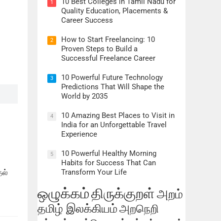
10 Best Colleges in Tamil Nadu for
1
Quality Education, Placements &
Career Success
How to Start Freelancing: 10
2
Proven Steps to Build a
Successful Freelance Career
10 Powerful Future Technology
3
Predictions That Will Shape the
World by 2035
10 Amazing Best Places to Visit in
4
India for an Unforgettable Travel
Experience
10 Powerful Healthy Morning
5
Habits for Success That Can
Transform Your Life
தல்
ஒழுக்கம்
திருக்குறள்
அறம்
தமிழ் இலக்கியம்
அறநெறி