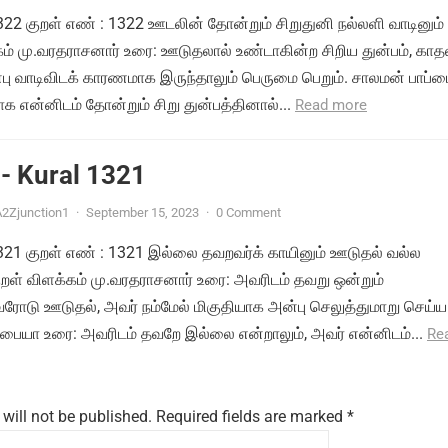
1322 குறள் எண் : 1322 ஊடலின் தோன்றும் சிறுதுனி நல்லளி வாடினும் 
்கம் மு.வரதராசனார் உரை: ஊடுதலால் உண்டாகின்ற சிறிய துன்பம், காத
பு வாடிவிடக் காரணமாக இருந்தாலும் பெருமை பெறும். சாலமன் பாப்
 என்னிடம் தோன்றும் சிறு துன்பத்தினால்...
Read more
- Kural 1321
2Zjunction1
·
September 15, 2023
·
0 Comment
 1321 குறள் எண் : 1321 இல்லை தவறவர்க் காயினும் ஊடுதல் வல்ல
ுறள் விளக்கம் மு.வரதராசனார் உரை: அவரிடம் தவறு ஒன்றும்
ோடு ஊடுதல், அவர் நம்மேல் மிகுதியாக அன்பு செலுத்துமாறு செய்ய
்பையா உரை: அவரிடம் தவறே இல்லை என்றாலும், அவர் என்னிடம்...
Re
will not be published.
Required fields are marked
*