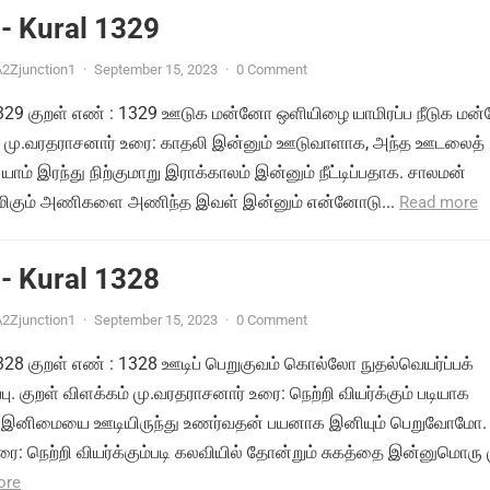
- Kural 1329
2Zjunction1
·
September 15, 2023
·
0 Comment
் 1329 குறள் எண் : 1329 ஊடுக மன்னோ ஒளியிழை யாமிரப்ப நீடுக ம
ம் மு.வரதராசனார் உரை: காதலி இன்னும் ஊடுவாளாக, அந்த ஊடலைத்
யாம் இரந்து நிற்குமாறு இராக்காலம் இன்னும் நீட்டிப்பதாக. சாலமன்
ிமிகும் அணிகளை அணிந்த இவள் இன்னும் என்னோடு...
Read more
- Kural 1328
2Zjunction1
·
September 15, 2023
·
0 Comment
 1328 குறள் எண் : 1328 ஊடிப் பெறுகுவம் கொல்லோ நுதல்வெயர்ப்பக்
பு. குறள் விளக்கம் மு.வரதராசனார் உரை: நெற்றி வியர்க்கும் படியாக
ம் இனிமையை ஊடியிருந்து உணர்வதன் பயனாக இனியும் பெறுவோமோ.
ை: நெற்றி வியர்க்கும்படி கலவியில் தோன்றும் சுகத்தை இன்னுமொரு
ore