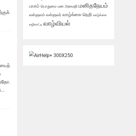
மனிதநேயம்
பாசம்
பொறுமை
மன அமைதி
்குக்
வாழ்க்கை நெறி
வள்ளுவம்
வள்ளுவர்
வாழ்க்கை
வாழ்வியல்
வழிகாட்டி
ியைந்
்
்றதோ.
..