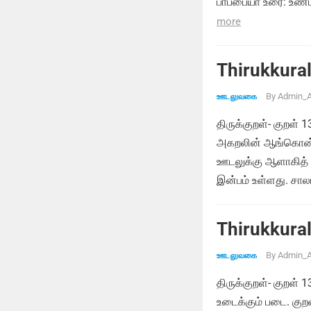
பாப்பையா உரை: உண்
more
Thirukkural
By
Admin_A
ஊடலுவகை
திருக்குறள்- குறள் 
அகறலின் ஆங்கொன் ற
ஊடலுக்கு ஆளாகித் த
இன்பம் உள்ளது. சால
Thirukkural
By
Admin_A
ஊடலுவகை
திருக்குறள்- குறள் 
உடைக்கும் படை. கு