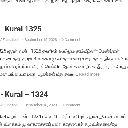
பதைவிட உண்டது செரிப்பது இனியது; அதுபோலக், கூடிக் கலப்பதை...
- Kural 1325
2Zjunction1
·
September 15, 2023
·
0 Comment
1325 குறள் எண் : 1325 தவறிலர் ஆயினும் தாம்வீழ்வார் மென்றோள்
ுடைத்து. குறள் விளக்கம் மு.வரதராசனார் உரை: தவறு இல்லாத போத
ாம் விரும்பும் மகளிரின் மெல்லிய தோள்களை நீங்கி இருக்கும் போது 
மன் பாப்பையா உரை: ஆண்கள் மீது தவறு...
Read more
- Kural – 1324
2Zjunction1
·
September 15, 2023
·
0 Comment
1324 குறள் எண் : 1324 புல்லி விடாஅப் புலவியுள் தோன்றுமென் உள்ளம்
றள் விளக்கம் மு.வரதராசனார் உரை: காதலரைத் தழுவிக்கொண்டு