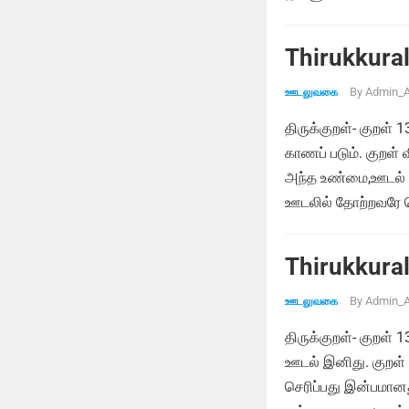
Thirukkural
By
Admin_A
ஊடலுவகை
திருக்குறள்- குறள்
காணப் படும். குறள்
அந்த உண்மை,ஊடல் மு
ஊடலில் தோற்றவரே வெ
Thirukkural
By
Admin_A
ஊடலுவகை
திருக்குறள்- குறள்
ஊடல் இனிது. குறள்
செரிப்பது இன்பமான