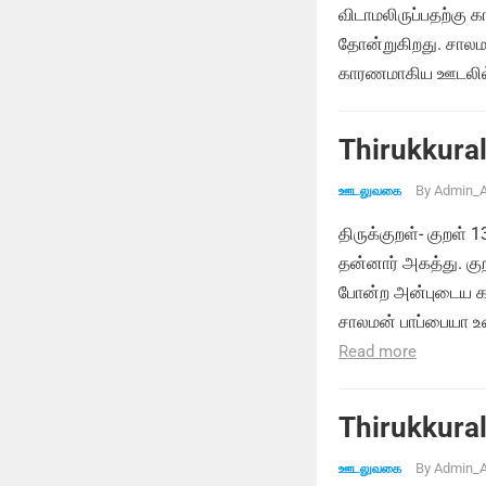
விடாமலிருப்பதற்க
தோன்றுகிறது. சாலம
காரணமாகிய ஊடலில்
Thirukkural
By
Admin_A
ஊடலுவகை
திருக்குறள்- குறள் 
தன்னார் அகத்து. குற
போன்ற அன்புடைய கா
சாலமன் பாப்பையா உ
Read more
Thirukkural
By
Admin_A
ஊடலுவகை