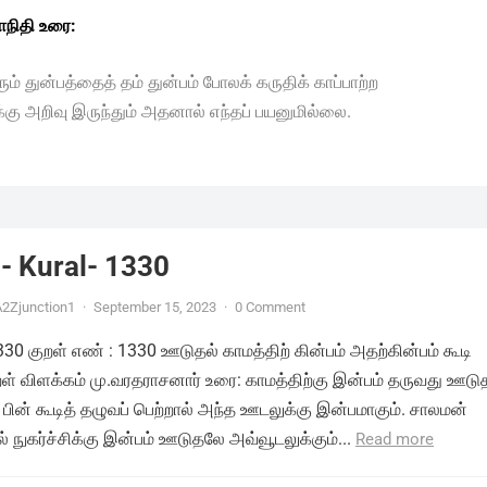
நிதி உரை:
ரும் துன்பத்தைத் தம் துன்பம் போலக் கருதிக் காப்பாற்ற
ு அறிவு இருந்தும் அதனால் எந்தப் பயனுமில்லை.
- Kural- 1330
2Zjunction1
·
September 15, 2023
·
0 Comment
1330 குறள் எண் : 1330 ஊடுதல் காமத்திற் கின்பம் அதற்கின்பம் கூடி
ுறள் விளக்கம் மு.வரதராசனார் உரை: காமத்திற்கு இன்பம் தருவது ஊடு
 பின் கூடித் தழுவப் பெற்றால் அந்த ஊடலுக்கு இன்பமாகும். சாலமன்
 நுகர்ச்சிக்கு இன்பம் ஊடுதலே அவ்வூடலுக்கும்...
Read more