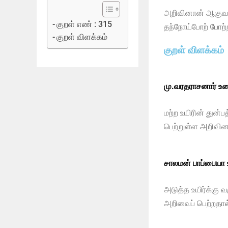
அறிவினான் ஆகுவ 
குறள் எண் : 315
தந்நோய்போற் போற்
குறள் விளக்கம்
குறள் விளக்கம்
மு.வரதராசனார் உர
மற்ற உயிரின் துன்ப
பெற்றுள்ள அறிவி
சாலமன் பாப்பையா
அடுத்த உயிர்க்கு 
அறிவைப் பெற்றதால