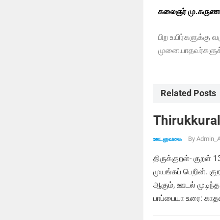
கலைஞர் மு.கருணா
பிற உயிர்களுக்கு வ
முனையாதவர்களுக்க
Related Posts
Thirukkural
By
Admin_A
ஊடலுவகை
திருக்குறள்- குறள் 
முயங்கப் பெறின். க
ஆகும், ஊடல் முடிந்த
பாப்பையா உரை: காதல்