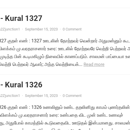
- Kural 1327
2Zjunction1
·
September 15, 2023
·
0 Comment
 1327 குறள் எண் : 1327 ஊடலின் தோற்றவர் வென்றார் அதுமன்னும் கூட
 விளக்கம் மு.வரதராசனார் உரை: ஊடலில் தோற்றவரே வெற்றி பெற்றவர் 
டிந்த பின் கூடிமகிழும் நிலையில் காணப்படும். சாலமன் பாப்பையா உ
ற்றி பெற்றவர் ஆவார்; அந்த வெற்றியைக்...
Read more
- Kural 1326
2Zjunction1
·
September 15, 2023
·
0 Comment
 1326 குறள் எண் : 1326 உணலினும் உண்ட தறலினிது காமம் புணர்தலின்
 விளக்கம் மு.வரதராசனார் உரை: உண்பதை விட முன் உண்ட உணவுச்
து, அதுபோல் காமத்தில் கூடுவதைவிட ஊடுதல் இன்பமானது. சாலமன