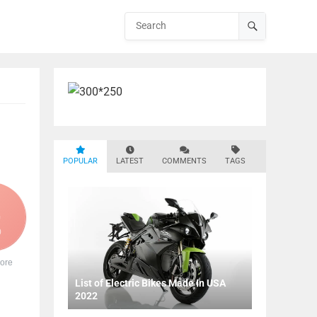
POPULAR
LATEST
COMMENTS
TAGS
0
ore
List of Electric Bikes Made In USA
2022