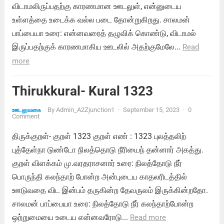
விடாமலிருப்பதற்கு காரணமான ஊடலுள், என்னுடைய
உள்ளத்தை உடைக்க வல்ல படை தோன்றுகிறது. சாலமன்
பாப்பையா உரை: என்னவரைத் தழுவிக் கொண்டு, விடாமல்
இருப்பதற்குக் காரணமாகிய ஊடலில் அதற்குமேலே...
Read
more
Thirukkural- Kural 1323
By
Admin_A2Zjunction1
·
September 15, 2023
·
0
ஊடலுவகை
Comment
திருக்குறள்- குறள் 1323 குறள் எண் : 1323 புலத்தலிற்
புத்தேள்நா டுண்டோ நிலத்தொடு நீரியைந் தன்னார் அகத்து.
குறள் விளக்கம் மு.வரதராசனார் உரை: நிலத்தோடு நீர்
பொருந்தி கலந்தாற் போன்ற அன்புடைய காதலரிடத்தில்
ஊடுவதை விட இன்பம் தருகின்ற தேவருலம் இருக்கின்றதோ.
சாலமன் பாப்பையா உரை: நிலத்தோடு நீர் கலந்தாற்போன்ற
ஒற்றுமையை உடைய என்னவரோடு...
Read more