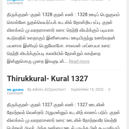
Comment
திருக்குறள்- குறள் 1328 குறள் எண் : 1328 ஊடிப் பெறுகுவம்
கொல்லோ நுதல்வெயர்ப்பக் கூடலில் தோன்றிய உப்பு. குறள்
விளக்கம் மு.வரதராசனார் உரை: நெற்றி வியர்க்கும் படியாக
கூடுவதில் உளதாகும் இனிமையை ஊடியிருந்து உணர்வதன்
பயனாக இனியும் பெறுவோமோ. சாலமன் பாப்பையா உரை:
நெற்றி வியர்க்கும்படி கலவியில் தோன்றும் சுகத்தை
இன்னுமொரு முறை இவளுடன்...
Read more
Thirukkural- Kural 1327
By
Admin_A2Zjunction1
·
September 15, 2023
·
0
ஊடலுவகை
Comment
திருக்குறள்- குறள் 1327 குறள் எண் : 1327 ஊடலின்
தோற்றவர் வென்றார் அதுமன்னும் கூடலிற் காணப் படும். குறள்
விளக்கம் மு.வரதராசனார் உரை: ஊடலில் தோற்றவரே வெற்றி
பெற்றவர் ஆவர், அந்த உண்மை,ஊடல் முடிந்த பின் கூடிமகிழும்