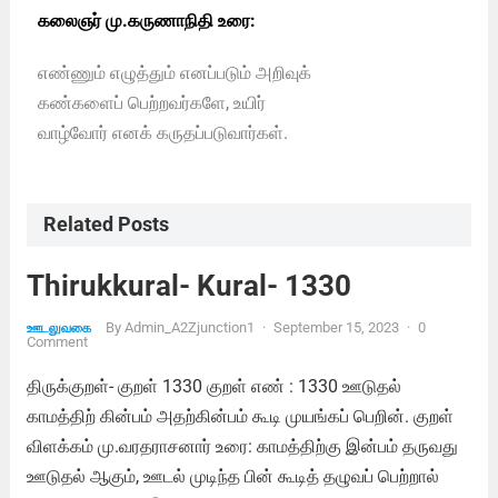
கலைஞர் மு.கருணாநிதி உரை:
எண்ணும் எழுத்தும் எனப்படும் அறிவுக்
கண்களைப் பெற்றவர்களே, உயிர்
வாழ்வோர் எனக் கருதப்படுவார்கள்.
Related Posts
Thirukkural- Kural- 1330
By
Admin_A2Zjunction1
·
September 15, 2023
·
0
ஊடலுவகை
Comment
திருக்குறள்- குறள் 1330 குறள் எண் : 1330 ஊடுதல்
காமத்திற் கின்பம் அதற்கின்பம் கூடி முயங்கப் பெறின். குறள்
விளக்கம் மு.வரதராசனார் உரை: காமத்திற்கு இன்பம் தருவது
ஊடுதல் ஆகும், ஊடல் முடிந்த பின் கூடித் தழுவப் பெற்றால்