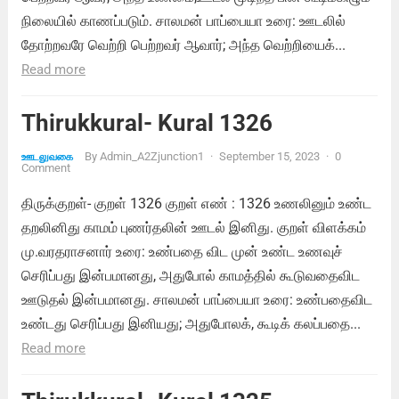
நிலையில் காணப்படும். சாலமன் பாப்பையா உரை: ஊடலில்
தோற்றவரே வெற்றி பெற்றவர் ஆவார்; அந்த வெற்றியைக்...
Read more
Thirukkural- Kural 1326
By
Admin_A2Zjunction1
·
September 15, 2023
·
0
ஊடலுவகை
Comment
திருக்குறள்- குறள் 1326 குறள் எண் : 1326 உணலினும் உண்ட
தறலினிது காமம் புணர்தலின் ஊடல் இனிது. குறள் விளக்கம்
மு.வரதராசனார் உரை: உண்பதை விட முன் உண்ட உணவுச்
செரிப்பது இன்பமானது, அதுபோல் காமத்தில் கூடுவதைவிட
ஊடுதல் இன்பமானது. சாலமன் பாப்பையா உரை: உண்பதைவிட
உண்டது செரிப்பது இனியது; அதுபோலக், கூடிக் கலப்பதை...
Read more