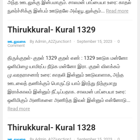
அந்த ஊடலுக்கு இன்பமாகும். சாலமன் பாப்பையா உரை: காதல்
நுகர்ச்சிக்கு இன்பம் ஊடுதலே அவ்வூடலுக்கும்...
Read more
Thirukkural- Kural 1329
By
Admin_A2Zjunction1
·
September 15, 2023
·
0
ஊடலுவகை
Comment
திருக்குறள்- குறள் 1329 குறள் எண் : 1329 ஊடுக மன்னோ
ஒளியிழை யாமிரப்ப நீடுக மன்னோ இரா. குறள் விளக்கம்
மு.வரதராசனார் உரை: காதலி இன்னும் ஊடுவாளாக, அந்த
ஊடலைத் தணிக்கும் பொருட்டு யாம் இரந்து நிற்குமாறு
இராக்காலம் இன்னும் நீட்டிப்பதாக. சாலமன் பாப்பையா உரை:
ஒளிமிகும் அணிகளை அணிந்த இவள் இன்னும் என்னோடு...
Read more
Thirukkural- Kural 1328
By
Admin_A2Zjunction1
·
September 15, 2023
·
0
ஊடலுவகை