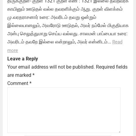
திருக்குறள்- குறள் 1321 குறள் எண் : 1321 இல்லை தவறவர்க்
காயினும் ஊடுதல் வல்ல தவரளிக்கும் ஆறு. குறள் விளக்கம்
மு.வரதராசனார் உரை: அவரிடம் தவறு ஒன்றும்
இல்லையானலும், அவரோடு ஊடுதல், அவர் நம்மேல் மிகுதியாக
அன்பு செலுத்துமாறு செய்ய வல்லது. சாலமன் பாப்பையா உரை:
அவரிடம் தவறே இல்லை என்றாலும், அவர் என்னிடம்...
Read
more
Leave a Reply
Your email address will not be published.
Required fields
are marked
*
Comment
*