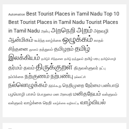
Best Tourist Places in Tamil Nadu
Top 10
Automation
Best Tourist Places in Tamil Nadu
Tourist Places
அறம்
அறநெறி
in Tamil Nadu
அறவழி
அன்பு
ஒழுக்கம்
ஆன்மிகம்
உயர்ந்த வாழ்க்கை
காதல்
தமிழ்
தமிழறம்
சிந்தனை
தத்துவம்
ஞானம்
இலக்கியம்
தமிழ் மரபு
தமிழ்ச் சிந்தனை
தமிழ் தத்துவம்
தமிழ்மொழி
திருக்குறள்
தர்மம்
தவம்
திருவள்ளுவர்
நட்பு
நற்பண்பு
நற்குணம்
நம்பிக்கை
நல்லாட்சி
நல்லொழுக்கம்
நேர்மை
நெறிமுறை
பண்பாடு
நீதிக்கூறு
மனிதநேயம்
பழமொழி
பாசம்
பொறுமை
மன அமைதி
வள்ளுவம்
வாழ்வியல்
வாழ்க்கை நெறி
வள்ளுவர்
வாழ்க்கை வழிகாட்டி