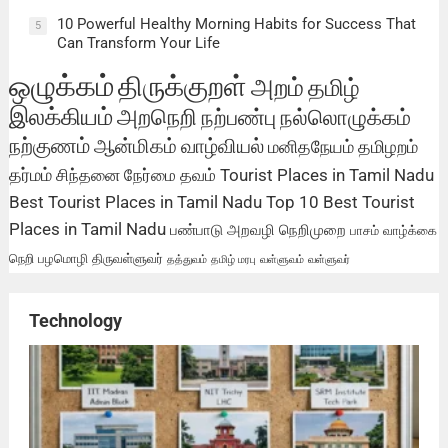
10 Powerful Healthy Morning Habits for Success That
5
Can Transform Your Life
ஒழுக்கம்
திருக்குறள்
அறம்
தமிழ்
இலக்கியம்
அறநெறி
நற்பண்பு
நல்லொழுக்கம்
நற்குணம்
ஆன்மிகம்
வாழ்வியல்
மனிதநேயம்
தமிழறம்
தர்மம்
சிந்தனை
நேர்மை
தவம்
Tourist Places in Tamil Nadu
Best Tourist Places in Tamil Nadu
Top 10 Best Tourist
Places in Tamil Nadu
பண்பாடு
அறவழி
நெறிமுறை
பாசம்
வாழ்க்கை
நெறி
பழமொழி
திருவள்ளுவர்
தத்துவம்
தமிழ் மரபு
வள்ளுவம்
வள்ளுவர்
Technology