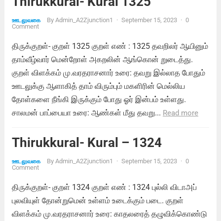
Thirukkural- Kural 1325
By
Admin_A2Zjunction1
·
September 15, 2023
·
0
ஊடலுவகை
Comment
திருக்குறள்- குறள் 1325 குறள் எண் : 1325 தவறிலர் ஆயினும்
தாம்வீழ்வார் மென்றோள் அகறலின் ஆங்கொன் றுடைத்து.
குறள் விளக்கம் மு.வரதராசனார் உரை: தவறு இல்லாத போதும்
ஊடலுக்கு ஆளாகித் தாம் விரும்பும் மகளிரின் மெல்லிய
தோள்களை நீங்கி இருக்கும் போது ஓர் இன்பம் உள்ளது.
சாலமன் பாப்பையா உரை: ஆண்கள் மீது தவறு...
Read more
Thirukkural- Kural – 1324
By
Admin_A2Zjunction1
·
September 15, 2023
·
0
ஊடலுவகை
Comment
திருக்குறள்- குறள் 1324 குறள் எண் : 1324 புல்லி விடாஅப்
புலவியுள் தோன்றுமென் உள்ளம் உடைக்கும் படை. குறள்
விளக்கம் மு.வரதராசனார் உரை: காதலரைத் தழுவிக்கொண்டு