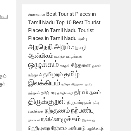
்
Best Tourist Places in
Automation
Read
Tamil Nadu
Top 10 Best Tourist
Places in Tamil Nadu
Tourist
Places in Tamil Nadu
அன்பு
அறம்
அறநெறி
அறவழி
ஆன்மிகம்
உயர்ந்த வாழ்க்கை
ஒழுக்கம்
சிந்தனை
காதல்
ஞானம்
தமிழ்
தமிழறம்
தத்துவம்
ும்
இலக்கியம்
ஓர்
தமிழ்ச் சிந்தனை
தமிழ்
தர்மம்
தவம்
தமிழ் மரபு
தத்துவம்
தமிழ்மொழி
திருக்குறள்
திருவள்ளுவர்
நட்பு
நற்பண்பு
நற்குணம்
நம்பிக்கை
நல்லொழுக்கம்
நல்லாட்சி
நீதிக்கூறு
நேர்மை
நெறிமுறை
பண்பாடு
பழமொழி