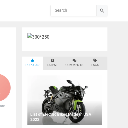
POPULAR
LATEST
COMMENTS
TAGS
0
ore
List of Electric Bikes Made In USA
2022