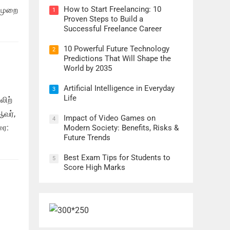
How to Start Freelancing: 10
 முறை
1
Proven Steps to Build a
Successful Freelance Career
10 Powerful Future Technology
2
Predictions That Will Shape the
World by 2035
Artificial Intelligence in Everyday
3
Life
லிற்
ஆவர்,
Impact of Video Games on
4
ரை:
Modern Society: Benefits, Risks &
Future Trends
Best Exam Tips for Students to
5
Score High Marks