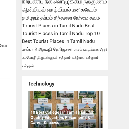
நற்பண்பு
நல்லொழுக்கம்
நற்குணம்
ஆன்மிகம்
வாழ்வியல்
மனிதநேயம்
தமிழறம்
தர்மம்
சிந்தனை
நேர்மை
தவம்
Tourist Places in Tamil Nadu
Best
Tourist Places in Tamil Nadu
Top 10
Best Tourist Places in Tamil Nadu
ன்னோ
பண்பாடு
அறவழி
நெறிமுறை
பாசம்
வாழ்க்கை நெறி
பழமொழி
திருவள்ளுவர்
தத்துவம்
தமிழ் மரபு
வள்ளுவம்
வள்ளுவர்
Technology
10 Best Colleges in Tamil Nadu for
Quality Education, Placements &
Career Success