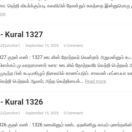
ை: நெற்றி வியர்க்கும்படி கலவியில் தோன்றும் சுகத்தை இன்னுமொரு
ore
- Kural 1327
2Zjunction1
·
September 15, 2023
·
0 Comment
 1327 குறள் எண் : 1327 ஊடலின் தோற்றவர் வென்றார் அதுமன்னும் கூட
 விளக்கம் மு.வரதராசனார் உரை: ஊடலில் தோற்றவரே வெற்றி பெற்றவர் 
டிந்த பின் கூடிமகிழும் நிலையில் காணப்படும். சாலமன் பாப்பையா உ
ற்றி பெற்றவர் ஆவார்; அந்த வெற்றியைக்...
Read more
- Kural 1326
2Zjunction1
·
September 15, 2023
·
0 Comment
 1326 குறள் எண் : 1326 உணலினும் உண்ட தறலினிது காமம் புணர்தலின்