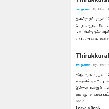
Thirukkural
By
Admin_A
ஊடலுவகை
திருக்குறள்- குறள் 
பெறும். குறள் விளக
செய்கின்ற நல்ல அன்
உரை: ஊடல் காரணமாக
Thirukkural
By
Admin_A
ஊடலுவகை
திருக்குறள்- குறள்
தவரளிக்கும் ஆறு. க
இல்லையானலும், அவர
வல்லது. சாலமன் பாப
more
Leave a Reply