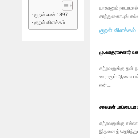
யாதானும் நாடாமா
குறள் எண் : 397
சாந்துணையுங் கல்
குறள் விளக்கம்
குறள் விளக்கம்
மு.வரதராசனார் உர
கற்றவனுக்கு தன் ந
ஊராகும் ஆகையால் 
ஏன்….
சாலமன் பாப்பையா
கற்றவனுக்கு எல்லா
இதனைத் தெரிந்தும்