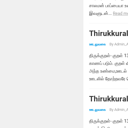
சாலமன் பாப்பையா உர
இவளுடன்...
Read m
Thirukkural
By
Admin_A
ஊடலுவகை
திருக்குறள்- குறள்
காணப் படும். குறள்
அந்த உண்மை,ஊடல் மு
ஊடலில் தோற்றவரே வெ
Thirukkural
By
Admin_A
ஊடலுவகை
திருக்குறள்- குறள்