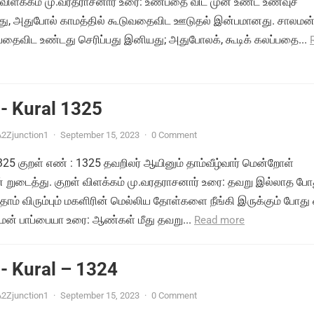
 விளக்கம் மு.வரதராசனார் உரை: உண்பதை விட முன் உண்ட உணவுச்
து, அதுபோல் காமத்தில் கூடுவதைவிட ஊடுதல் இன்பமானது. சாலமன
பதைவிட உண்டது செரிப்பது இனியது; அதுபோலக், கூடிக் கலப்பதை...
- Kural 1325
2Zjunction1
·
September 15, 2023
·
0 Comment
1325 குறள் எண் : 1325 தவறிலர் ஆயினும் தாம்வீழ்வார் மென்றோள்
ுடைத்து. குறள் விளக்கம் மு.வரதராசனார் உரை: தவறு இல்லாத போத
ாம் விரும்பும் மகளிரின் மெல்லிய தோள்களை நீங்கி இருக்கும் போது 
மன் பாப்பையா உரை: ஆண்கள் மீது தவறு...
Read more
- Kural – 1324
2Zjunction1
·
September 15, 2023
·
0 Comment