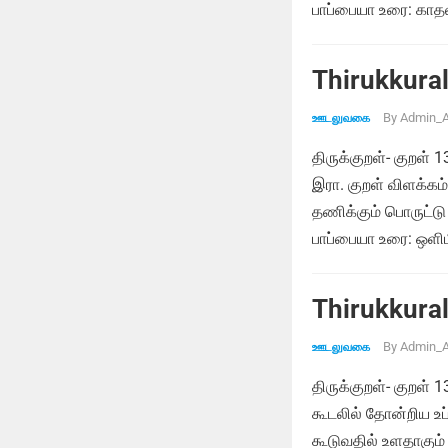
பாப்பையா உரை: காதல்
Thirukkural
By
Admin_A
ஊடலுவகை
திருக்குறள்- குறள
இரா. குறள் விளக்க
தணிக்கும் பொருட்டு 
பாப்பையா உரை: ஒள
Thirukkural
By
Admin_A
ஊடலுவகை
திருக்குறள்- குறள்
கூடலில் தோன்றிய உப்
கூடுவதில் உளதாகு