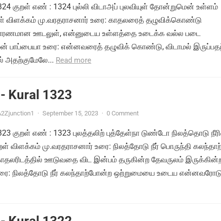
1324 குறள் எண் : 1324 புல்லி விடாஅப் புலவியுள் தோன்றுமென் உள்ளம்
றள் விளக்கம் மு.வரதராசனார் உரை: காதலரைத் தழுவிக்கொண்டு
ு காரணமான ஊடலுள், என்னுடைய உள்ளத்தை உடைக்க வல்ல படை
ன் பாப்பையா உரை: என்னவரைத் தழுவிக் கொண்டு, விடாமல் இருப்பதற
 அதற்குமேலே...
Read more
- Kural 1323
2Zjunction1
·
September 15, 2023
·
0 Comment
1323 குறள் எண் : 1323 புலத்தலிற் புத்தேள்நா டுண்டோ நிலத்தொடு நீர
ள் விளக்கம் மு.வரதராசனார் உரை: நிலத்தோடு நீர் பொருந்தி கலந்தாற
தலரிடத்தில் ஊடுவதை விட இன்பம் தருகின்ற தேவருலம் இருக்கின
ரை: நிலத்தோடு நீர் கலந்தாற்போன்ற ஒற்றுமையை உடைய என்னவரோடு.