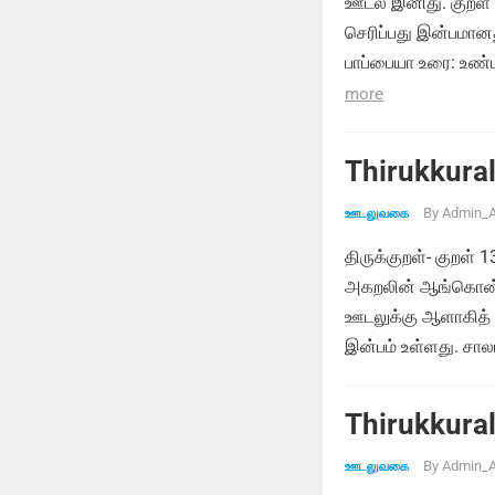
ஊடல் இனிது. குறள்
செரிப்பது இன்பமான
பாப்பையா உரை: உண்
more
Thirukkural
By
Admin_A
ஊடலுவகை
திருக்குறள்- குறள் 
அகறலின் ஆங்கொன் ற
ஊடலுக்கு ஆளாகித் த
இன்பம் உள்ளது. சால
Thirukkural
By
Admin_A
ஊடலுவகை