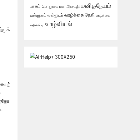
மனிதநேயம்
பாசம்
பொறுமை
மன அமைதி
வாழ்க்கை நெறி
வள்ளுவம்
வள்ளுவர்
வாழ்க்கை
வாழ்வியல்
வழிகாட்டி
்குக்
ியைந்
்
்றதோ.
..