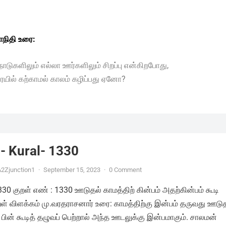
நிதி உரை:
நாடுகளிலும் எல்லா ஊர்களிலும் சிறப்பு என்கிறபோது,
ையில் கற்காமல் காலம் கழிப்பது ஏனோ?
- Kural- 1330
2Zjunction1
·
September 15, 2023
·
0 Comment
1330 குறள் எண் : 1330 ஊடுதல் காமத்திற் கின்பம் அதற்கின்பம் கூடி
ுறள் விளக்கம் மு.வரதராசனார் உரை: காமத்திற்கு இன்பம் தருவது ஊடு
 பின் கூடித் தழுவப் பெற்றால் அந்த ஊடலுக்கு இன்பமாகும். சாலமன்