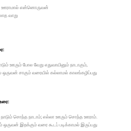
ல் ஊராமால் என்னொருவன்
லாத வாறு
ை:
ாடும் ஊரும் போல வேறு எதுவாயினும் நாடாகும்,
ஒருவன் சாகும் வரையில் கல்லாமல் காலங்கழிப்பது
 உரை:
 நாடும் சொந்த நாடாம்; எல்லா ஊரும் சொந்த ஊராம்.
 ஒருவன் இறக்கும் வரை கூடப் படிக்காமல் இருப்பது