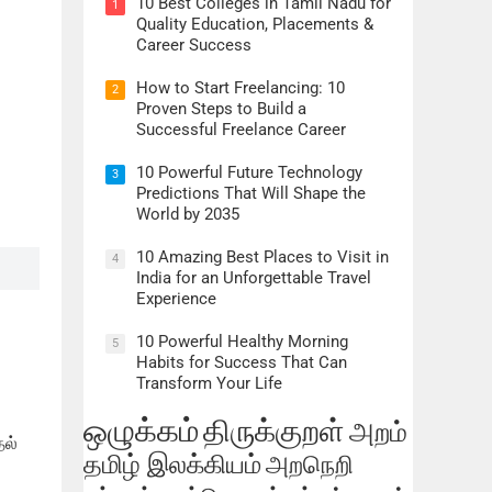
10 Best Colleges in Tamil Nadu for
1
Quality Education, Placements &
Career Success
How to Start Freelancing: 10
2
Proven Steps to Build a
Successful Freelance Career
10 Powerful Future Technology
3
Predictions That Will Shape the
World by 2035
10 Amazing Best Places to Visit in
4
India for an Unforgettable Travel
Experience
10 Powerful Healthy Morning
5
Habits for Success That Can
Transform Your Life
ஒழுக்கம்
திருக்குறள்
அறம்
தல்
தமிழ் இலக்கியம்
அறநெறி