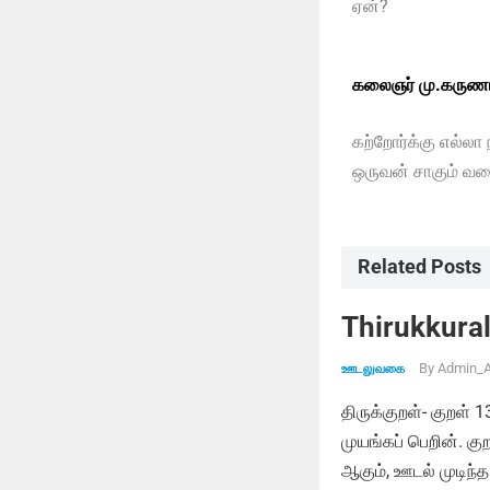
ஏன்?
கலைஞர் மு.கருணா
கற்றோர்க்கு எல்லா 
ஒருவன் சாகும் வர
Related Posts
Thirukkural
By
Admin_A
ஊடலுவகை
திருக்குறள்- குறள் 
முயங்கப் பெறின். க
ஆகும், ஊடல் முடிந்த