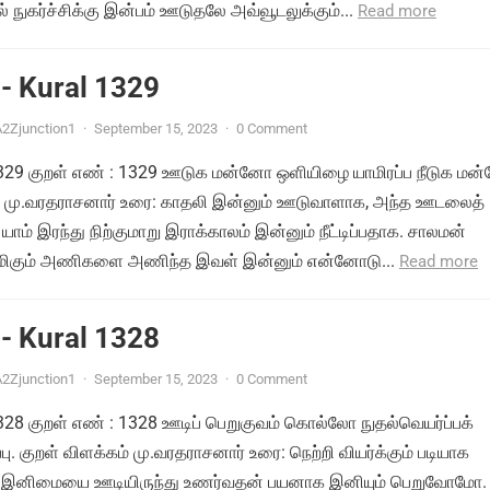
 நுகர்ச்சிக்கு இன்பம் ஊடுதலே அவ்வூடலுக்கும்...
Read more
- Kural 1329
2Zjunction1
·
September 15, 2023
·
0 Comment
் 1329 குறள் எண் : 1329 ஊடுக மன்னோ ஒளியிழை யாமிரப்ப நீடுக ம
ம் மு.வரதராசனார் உரை: காதலி இன்னும் ஊடுவாளாக, அந்த ஊடலைத்
யாம் இரந்து நிற்குமாறு இராக்காலம் இன்னும் நீட்டிப்பதாக. சாலமன்
ிமிகும் அணிகளை அணிந்த இவள் இன்னும் என்னோடு...
Read more
- Kural 1328
2Zjunction1
·
September 15, 2023
·
0 Comment
 1328 குறள் எண் : 1328 ஊடிப் பெறுகுவம் கொல்லோ நுதல்வெயர்ப்பக்
பு. குறள் விளக்கம் மு.வரதராசனார் உரை: நெற்றி வியர்க்கும் படியாக
ம் இனிமையை ஊடியிருந்து உணர்வதன் பயனாக இனியும் பெறுவோமோ.