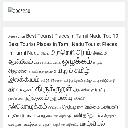
Best Tourist Places in Tamil Nadu
Top 10
Automation
Best Tourist Places in Tamil Nadu
Tourist Places
அறம்
அறநெறி
in Tamil Nadu
அறவழி
அன்பு
ஒழுக்கம்
ஆன்மிகம்
உயர்ந்த வாழ்க்கை
காதல்
தமிழ்
தமிழறம்
சிந்தனை
தத்துவம்
ஞானம்
இலக்கியம்
தமிழ் மரபு
தமிழ்ச் சிந்தனை
தமிழ் தத்துவம்
தமிழ்மொழி
திருக்குறள்
தர்மம்
தவம்
திருவள்ளுவர்
நட்பு
நற்பண்பு
நற்குணம்
நம்பிக்கை
நல்லாட்சி
நல்லொழுக்கம்
நேர்மை
நெறிமுறை
பண்பாடு
நீதிக்கூறு
மனிதநேயம்
பழமொழி
பாசம்
பொறுமை
மன அமைதி
வள்ளுவம்
வாழ்வியல்
வாழ்க்கை நெறி
வள்ளுவர்
வாழ்க்கை வழிகாட்டி