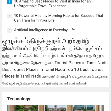
10 Amazing Best Places to Visit in India for an
3
Unforgettable Travel Experience
10 Powerful Healthy Morning Habits for Success That
4
Can Transform Your Life
Artificial Intelligence in Everyday Life
5
ஒழுக்கம்
திருக்குறள்
அறம்
தமிழ்
இலக்கியம்
அறநெறி
நற்பண்பு
நல்லொழுக்கம்
நற்குணம்
ஆன்மிகம்
வாழ்வியல்
மனிதநேயம்
தமிழறம்
தர்மம்
சிந்தனை
நேர்மை
தவம்
Tourist Places in Tamil Nadu
Best Tourist Places in Tamil Nadu
Top 10 Best Tourist
Places in Tamil Nadu
பண்பாடு
அறவழி
நெறிமுறை
பாசம்
வாழ்க்கை
நெறி
பழமொழி
திருவள்ளுவர்
தத்துவம்
தமிழ் மரபு
வள்ளுவம்
வள்ளுவர்
Technology