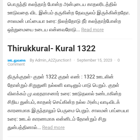
பொருந்தி கலந்தாற் போன்ற அன்புடைய காதலரிடத்தில்
ஊடுவதை விட இன்பம் தருகின்ற தேவருலம் இருக்கின்றதோ.
சாலமன் பாப்பையா உரை: நிலத்தோடு நீர் கலந்தாற்போன்ற
ஒற்றுமையை உடைய என்னவரோடு...
Read more
Thirukkural- Kural 1322
By
Admin_A2Zjunction1
·
September 15, 2023
·
0
ஊடலுவகை
Comment
திருக்குறள்- குறள் 1322 குறள் எண் : 1322 ஊடலின்
தோன்றும் சிறுதுனி நல்லளி வாடினும் பாடு பெறும். குறள்
விளக்கம் மு.வரதராசனார் உரை: ஊடுதலால் உண்டாகின்ற
சிறிய துன்பம், காதலர் செய்கின்ற நல்ல அன்பு வாடிவிடக்
காரணமாக இருந்தாலும் பெருமை பெறும். சாலமன் பாப்பையா
உரை: ஊடல் காரணமாக என்னிடம் தோன்றும் சிறு
துன்பத்தினால்...
Read more