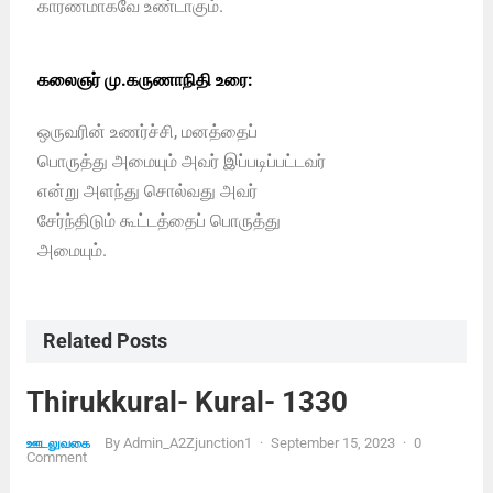
காரணமாகவே உண்டாகும்.
கலைஞர் மு.கருணாநிதி உரை:
ஒருவரின் உணர்ச்சி, மனத்தைப்
பொருத்து அமையும் அவர் இப்படிப்பட்டவர்
என்று அளந்து சொல்வது அவர்
சேர்ந்திடும் கூட்டத்தைப் பொருத்து
அமையும்.
Related Posts
Thirukkural- Kural- 1330
By
Admin_A2Zjunction1
·
September 15, 2023
·
0
ஊடலுவகை
Comment