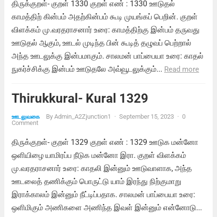
திருக்குறள்- குறள் 1330 குறள் எண் : 1330 ஊடுதல்
காமத்திற் கின்பம் அதற்கின்பம் கூடி முயங்கப் பெறின். குறள்
விளக்கம் மு.வரதராசனார் உரை: காமத்திற்கு இன்பம் தருவது
ஊடுதல் ஆகும், ஊடல் முடிந்த பின் கூடித் தழுவப் பெற்றால்
அந்த ஊடலுக்கு இன்பமாகும். சாலமன் பாப்பையா உரை: காதல்
நுகர்ச்சிக்கு இன்பம் ஊடுதலே அவ்வூடலுக்கும்...
Read more
Thirukkural- Kural 1329
By
Admin_A2Zjunction1
·
September 15, 2023
·
0
ஊடலுவகை
Comment
திருக்குறள்- குறள் 1329 குறள் எண் : 1329 ஊடுக மன்னோ
ஒளியிழை யாமிரப்ப நீடுக மன்னோ இரா. குறள் விளக்கம்
மு.வரதராசனார் உரை: காதலி இன்னும் ஊடுவாளாக, அந்த
ஊடலைத் தணிக்கும் பொருட்டு யாம் இரந்து நிற்குமாறு
இராக்காலம் இன்னும் நீட்டிப்பதாக. சாலமன் பாப்பையா உரை:
ஒளிமிகும் அணிகளை அணிந்த இவள் இன்னும் என்னோடு...