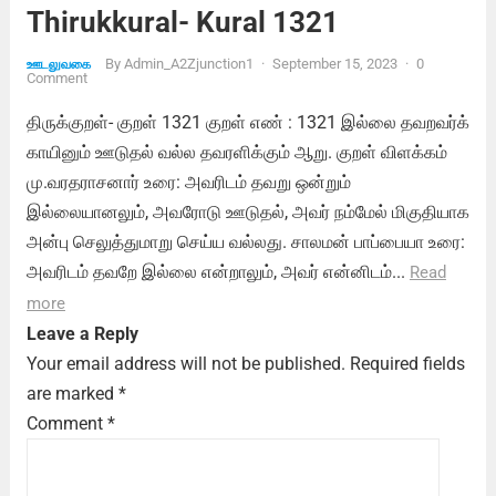
Thirukkural- Kural 1321
By
Admin_A2Zjunction1
·
September 15, 2023
·
0
ஊடலுவகை
Comment
திருக்குறள்- குறள் 1321 குறள் எண் : 1321 இல்லை தவறவர்க்
காயினும் ஊடுதல் வல்ல தவரளிக்கும் ஆறு. குறள் விளக்கம்
மு.வரதராசனார் உரை: அவரிடம் தவறு ஒன்றும்
இல்லையானலும், அவரோடு ஊடுதல், அவர் நம்மேல் மிகுதியாக
அன்பு செலுத்துமாறு செய்ய வல்லது. சாலமன் பாப்பையா உரை:
அவரிடம் தவறே இல்லை என்றாலும், அவர் என்னிடம்...
Read
more
Leave a Reply
Your email address will not be published.
Required fields
are marked
*
Comment
*