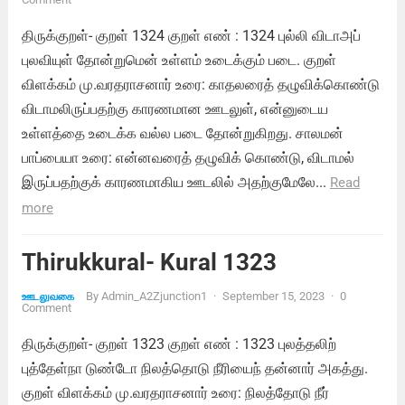
திருக்குறள்- குறள் 1324 குறள் எண் : 1324 புல்லி விடாஅப்
புலவியுள் தோன்றுமென் உள்ளம் உடைக்கும் படை. குறள்
விளக்கம் மு.வரதராசனார் உரை: காதலரைத் தழுவிக்கொண்டு
விடாமலிருப்பதற்கு காரணமான ஊடலுள், என்னுடைய
உள்ளத்தை உடைக்க வல்ல படை தோன்றுகிறது. சாலமன்
பாப்பையா உரை: என்னவரைத் தழுவிக் கொண்டு, விடாமல்
இருப்பதற்குக் காரணமாகிய ஊடலில் அதற்குமேலே...
Read
more
Thirukkural- Kural 1323
By
Admin_A2Zjunction1
·
September 15, 2023
·
0
ஊடலுவகை
Comment
திருக்குறள்- குறள் 1323 குறள் எண் : 1323 புலத்தலிற்
புத்தேள்நா டுண்டோ நிலத்தொடு நீரியைந் தன்னார் அகத்து.
குறள் விளக்கம் மு.வரதராசனார் உரை: நிலத்தோடு நீர்