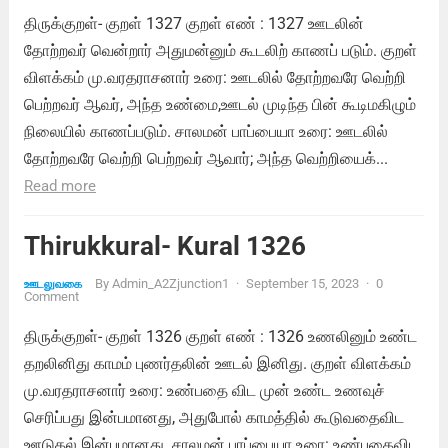
திருக்குறள்- குறள் 1327 குறள் எண் : 1327 ஊடலின்
தோற்றவர் வென்றார் அதுமன்னும் கூடலிற் காணப் படும். குறள்
விளக்கம் மு.வரதராசனார் உரை: ஊடலில் தோற்றவரே வெற்றி
பெற்றவர் ஆவர், அந்த உண்மை,ஊடல் முடிந்த பின் கூடிமகிழும்
நிலையில் காணப்படும். சாலமன் பாப்பையா உரை: ஊடலில்
தோற்றவரே வெற்றி பெற்றவர் ஆவார்; அந்த வெற்றியைக்...
Read more
Thirukkural- Kural 1326
By
Admin_A2Zjunction1
·
September 15, 2023
·
0
ஊடலுவகை
Comment
திருக்குறள்- குறள் 1326 குறள் எண் : 1326 உணலினும் உண்ட
தறலினிது காமம் புணர்தலின் ஊடல் இனிது. குறள் விளக்கம்
மு.வரதராசனார் உரை: உண்பதை விட முன் உண்ட உணவுச்
செரிப்பது இன்பமானது, அதுபோல் காமத்தில் கூடுவதைவிட
ஊடுதல் இன்பமானது. சாலமன் பாப்பையா உரை: உண்பதைவிட