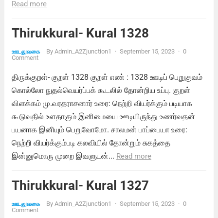
Read more
Thirukkural- Kural 1328
By
Admin_A2Zjunction1
·
September 15, 2023
·
0
ஊடலுவகை
Comment
திருக்குறள்- குறள் 1328 குறள் எண் : 1328 ஊடிப் பெறுகுவம்
கொல்லோ நுதல்வெயர்ப்பக் கூடலில் தோன்றிய உப்பு. குறள்
விளக்கம் மு.வரதராசனார் உரை: நெற்றி வியர்க்கும் படியாக
கூடுவதில் உளதாகும் இனிமையை ஊடியிருந்து உணர்வதன்
பயனாக இனியும் பெறுவோமோ. சாலமன் பாப்பையா உரை:
நெற்றி வியர்க்கும்படி கலவியில் தோன்றும் சுகத்தை
இன்னுமொரு முறை இவளுடன்...
Read more
Thirukkural- Kural 1327
By
Admin_A2Zjunction1
·
September 15, 2023
·
0
ஊடலுவகை
Comment