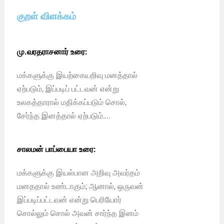
குறள் விளக்கம்
மு.வரதராசனார் உரை:
மக்களுக்கு இயற்கையறிவு மனத்தால்
ஏற்படும், இப்படிப் பட்டவன் என்று
உலகத்தாரால் மதிக்கப்படும் சொல்,
சேர்ந்த இனத்தால் ஏற்படும்….
சாலமன் பாப்பையா உரை:
மக்களுக்கு இயல்பான அறிவு அவர்தம்
மனததால் உண்டாகும்; ஆனால், ஒருவன்
இப்படிப்பட்டவன் என்று பெரியோர்
சொல்லும் சொல் அவன் சார்ந்த இனம்