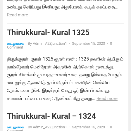
உண்டது செரிப்பது இனியது; அதுபோலக், கூடிக் கலப்பதை...
Read more
Thirukkural- Kural 1325
By
Admin_A2Zjunction1
·
September 15, 2023
·
0
ஊடலுவகை
Comment
திருக்குறள்- குறள் 1325 குறள் எண் : 1325 தவறிலர் ஆயினும்
தாம்வீழ்வார் மென்றோள் அகறலின் ஆங்கொன் றுடைத்து.
குறள் விளக்கம் மு.வரதராசனார் உரை: தவறு இல்லாத போதும்
ஊடலுக்கு ஆளாகித் தாம் விரும்பும் மகளிரின் மெல்லிய
தோள்களை நீங்கி இருக்கும் போது ஓர் இன்பம் உள்ளது.
சாலமன் பாப்பையா உரை: ஆண்கள் மீது தவறு...
Read more
Thirukkural- Kural – 1324
By
Admin_A2Zjunction1
·
September 15, 2023
·
0
ஊடலுவகை
Comment