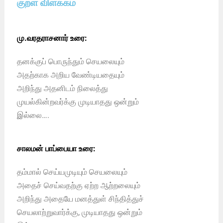
குறள் விளக்கம்
மு.வரதராசனார் உரை:
தனக்குப் பொருந்தும் செயலையும்
அதற்காக அறிய வேண்டியதையும்
அறிந்து அதனிடம் நிலைத்து
முயல்கின்றவர்க்கு முடியாதது ஒன்றும்
இல்லை….
சாலமன் பாப்பையா உரை:
தம்மால் செய்யமுடியும் செயலையும்
அதைச் செய்வதற்கு ஏற்ற ஆற்றலையும்
அறிந்து அதையே மனத்துள் சிந்தித்துச்
செயலாற்றுவார்க்கு, முடியாதது ஒன்றும்