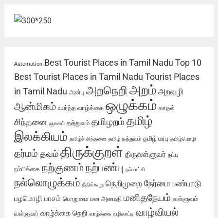
Best Tourist Places in Tamil Nadu
Top 10
Automation
Best Tourist Places in Tamil Nadu
Tourist Places
அறம்
அறநெறி
in Tamil Nadu
அறவழி
அன்பு
ஒழுக்கம்
ஆன்மிகம்
உயர்ந்த வாழ்க்கை
காதல்
தமிழ்
தமிழறம்
சிந்தனை
தத்துவம்
ஞானம்
இலக்கியம்
தமிழ் மரபு
தமிழ்ச் சிந்தனை
தமிழ் தத்துவம்
தமிழ்மொழி
திருக்குறள்
தர்மம்
தவம்
திருவள்ளுவர்
நட்பு
நற்பண்பு
நற்குணம்
நம்பிக்கை
நல்லாட்சி
நல்லொழுக்கம்
நேர்மை
நெறிமுறை
பண்பாடு
நீதிக்கூறு
மனிதநேயம்
பழமொழி
பாசம்
பொறுமை
மன அமைதி
வள்ளுவம்
வாழ்வியல்
வாழ்க்கை நெறி
வள்ளுவர்
வாழ்க்கை வழிகாட்டி