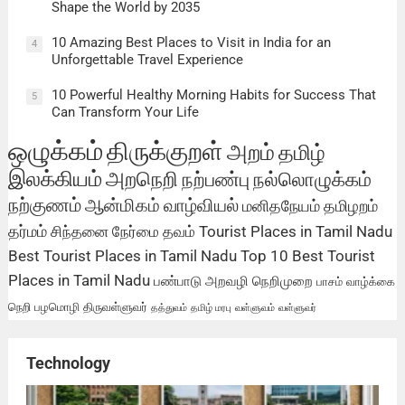
Shape the World by 2035
10 Amazing Best Places to Visit in India for an
4
Unforgettable Travel Experience
10 Powerful Healthy Morning Habits for Success That
5
Can Transform Your Life
ஒழுக்கம்
திருக்குறள்
அறம்
தமிழ்
இலக்கியம்
அறநெறி
நற்பண்பு
நல்லொழுக்கம்
நற்குணம்
ஆன்மிகம்
வாழ்வியல்
மனிதநேயம்
தமிழறம்
தர்மம்
சிந்தனை
நேர்மை
தவம்
Tourist Places in Tamil Nadu
Best Tourist Places in Tamil Nadu
Top 10 Best Tourist
Places in Tamil Nadu
பண்பாடு
அறவழி
நெறிமுறை
பாசம்
வாழ்க்கை
நெறி
பழமொழி
திருவள்ளுவர்
தத்துவம்
தமிழ் மரபு
வள்ளுவம்
வள்ளுவர்
Technology