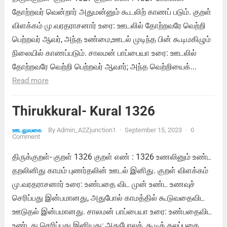
தோற்றவர் வென்றார் அதுமன்னும் கூடலிற் காணப் படும். குறள்
விளக்கம் மு.வரதராசனார் உரை: ஊடலில் தோற்றவரே வெற்றி
பெற்றவர் ஆவர், அந்த உண்மை,ஊடல் முடிந்த பின் கூடிமகிழும்
நிலையில் காணப்படும். சாலமன் பாப்பையா உரை: ஊடலில்
தோற்றவரே வெற்றி பெற்றவர் ஆவார்; அந்த வெற்றியைக்...
Read more
Thirukkural- Kural 1326
By
Admin_A2Zjunction1
·
September 15, 2023
·
0
ஊடலுவகை
Comment
திருக்குறள்- குறள் 1326 குறள் எண் : 1326 உணலினும் உண்ட
தறலினிது காமம் புணர்தலின் ஊடல் இனிது. குறள் விளக்கம்
மு.வரதராசனார் உரை: உண்பதை விட முன் உண்ட உணவுச்
செரிப்பது இன்பமானது, அதுபோல் காமத்தில் கூடுவதைவிட
ஊடுதல் இன்பமானது. சாலமன் பாப்பையா உரை: உண்பதைவிட
உண்டது செரிப்பது இனியது; அதுபோலக், கூடிக் கலப்பதை...