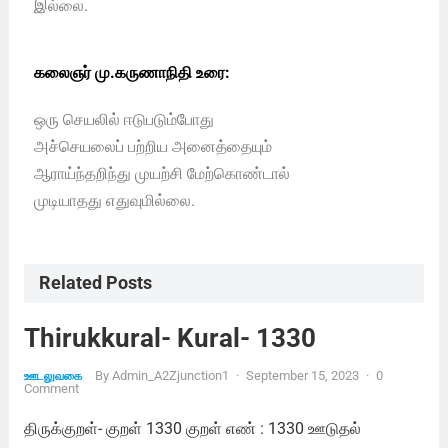
இல்லை.
கலைஞர் மு.கருணாநிதி உரை:
ஒரு செயலில் ஈடுபடும்போது
அச்செயலைப் பற்றிய அனைத்தையும்
ஆராய்ந்தறிந்து முயற்சி மேற்கொண்டால்
முடியாதது எதுவுமில்லை.
Related Posts
Thirukkural- Kural- 1330
By
Admin_A2Zjunction1
·
September 15, 2023
·
0
ஊடலுவகை
Comment
திருக்குறள்- குறள் 1330 குறள் எண் : 1330 ஊடுதல்