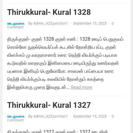
Thirukkural- Kural 1328
By
Admin_A2Zjunction1
·
September 15, 2023
·
0
ஊடலுவகை
Comment
திருக்குறள்- குறள் 1328 குறள் எண் : 1328 ஊடிப் பெறுகுவம்
கொல்லோ நுதல்வெயர்ப்பக் கூடலில் தோன்றிய உப்பு. குறள்
விளக்கம் மு.வரதராசனார் உரை: நெற்றி வியர்க்கும் படியாக
கூடுவதில் உளதாகும் இனிமையை ஊடியிருந்து உணர்வதன்
பயனாக இனியும் பெறுவோமோ. சாலமன் பாப்பையா உரை:
நெற்றி வியர்க்கும்படி கலவியில் தோன்றும் சுகத்தை
இன்னுமொரு முறை இவளுடன்...
Read more
Thirukkural- Kural 1327
By
Admin_A2Zjunction1
·
September 15, 2023
·
0
ஊடலுவகை
Comment
திருக்குறள்- குறள் 1327 குறள் எண் : 1327 ஊடலின்