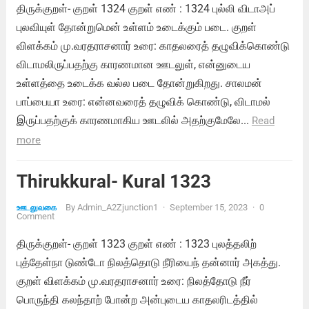
திருக்குறள்- குறள் 1324 குறள் எண் : 1324 புல்லி விடாஅப்
புலவியுள் தோன்றுமென் உள்ளம் உடைக்கும் படை. குறள்
விளக்கம் மு.வரதராசனார் உரை: காதலரைத் தழுவிக்கொண்டு
விடாமலிருப்பதற்கு காரணமான ஊடலுள், என்னுடைய
உள்ளத்தை உடைக்க வல்ல படை தோன்றுகிறது. சாலமன்
பாப்பையா உரை: என்னவரைத் தழுவிக் கொண்டு, விடாமல்
இருப்பதற்குக் காரணமாகிய ஊடலில் அதற்குமேலே...
Read
more
Thirukkural- Kural 1323
By
Admin_A2Zjunction1
·
September 15, 2023
·
0
ஊடலுவகை
Comment
திருக்குறள்- குறள் 1323 குறள் எண் : 1323 புலத்தலிற்
புத்தேள்நா டுண்டோ நிலத்தொடு நீரியைந் தன்னார் அகத்து.
குறள் விளக்கம் மு.வரதராசனார் உரை: நிலத்தோடு நீர்
பொருந்தி கலந்தாற் போன்ற அன்புடைய காதலரிடத்தில்