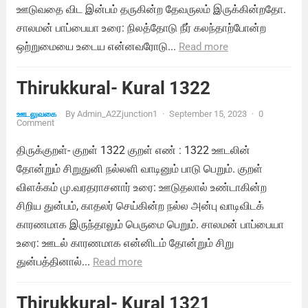
ஊடுவதை விட இன்பம் தருகின்ற தேவருலம் இருக்கின்றதோ.
சாலமன் பாப்பையா உரை: நிலத்தோடு நீர் கலந்தாற்போன்ற
ஒற்றுமையை உடைய என்னவரோடு...
Read more
Thirukkural- Kural 1322
By
Admin_A2Zjunction1
·
September 15, 2023
·
0
ஊடலுவகை
Comment
திருக்குறள்- குறள் 1322 குறள் எண் : 1322 ஊடலின்
தோன்றும் சிறுதுனி நல்லளி வாடினும் பாடு பெறும். குறள்
விளக்கம் மு.வரதராசனார் உரை: ஊடுதலால் உண்டாகின்ற
சிறிய துன்பம், காதலர் செய்கின்ற நல்ல அன்பு வாடிவிடக்
காரணமாக இருந்தாலும் பெருமை பெறும். சாலமன் பாப்பையா
உரை: ஊடல் காரணமாக என்னிடம் தோன்றும் சிறு
துன்பத்தினால்...
Read more
Thirukkural- Kural 1321