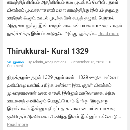
காமத்திற் கின்பம் அதற்கின்பம் கூடி முயங்கப் பெறின். குறள்
விளக்கம் மு.வரதராசனார் உரை: காமத்திற்கு இன்பம் தருவது
ஊடுதல் ஆகும், ஊடல் முடிந்த பின் கூடித் தழுவப் பெற்றால்
அந்த ஊடலுக்கு இன்பமாகும். சாலமன் பாப்பையா உரை: காதல்
நுகர்ச்சிக்கு இன்பம் ஊடுதலே அவ்வூடலுக்கும்...
Read more
Thirukkural- Kural 1329
By
Admin_A2Zjunction1
·
September 15, 2023
·
0
ஊடலுவகை
Comment
திருக்குறள்- குறள் 1329 குறள் எண் : 1329 ஊடுக மன்னோ
ஒளியிழை யாமிரப்ப நீடுக மன்னோ இரா. குறள் விளக்கம்
மு.வரதராசனார் உரை: காதலி இன்னும் ஊடுவாளாக, அந்த
ஊடலைத் தணிக்கும் பொருட்டு யாம் இரந்து நிற்குமாறு
இராக்காலம் இன்னும் நீட்டிப்பதாக. சாலமன் பாப்பையா உரை:
ஒளிமிகும் அணிகளை அணிந்த இவள் இன்னும் என்னோடு...
Read more