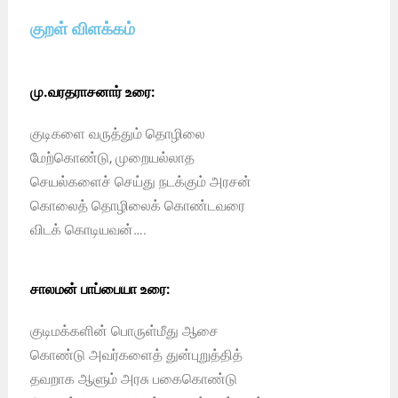
குறள் விளக்கம்
மு.வரதராசனார் உரை:
குடிகளை வருத்தும் தொழிலை
மேற்கொண்டு, முறையல்லாத
செயல்களைச் செய்து நடக்கும் அரசன்
கொலைத் தொழிலைக் கொண்டவரை
விடக் கொடியவன்….
சாலமன் பாப்பையா உரை:
குடிமக்களின் பொருள்மீது ஆசை
கொண்டு அவர்களைத் துன்புறுத்தித்
தவறாக ஆளும் அரசு பகைகொண்டு