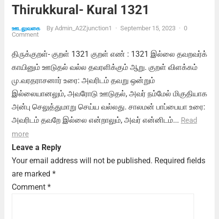
Thirukkural- Kural 1321
By
Admin_A2Zjunction1
·
September 15, 2023
·
0
ஊடலுவகை
Comment
திருக்குறள்- குறள் 1321 குறள் எண் : 1321 இல்லை தவறவர்க்
காயினும் ஊடுதல் வல்ல தவரளிக்கும் ஆறு. குறள் விளக்கம்
மு.வரதராசனார் உரை: அவரிடம் தவறு ஒன்றும்
இல்லையானலும், அவரோடு ஊடுதல், அவர் நம்மேல் மிகுதியாக
அன்பு செலுத்துமாறு செய்ய வல்லது. சாலமன் பாப்பையா உரை:
அவரிடம் தவறே இல்லை என்றாலும், அவர் என்னிடம்...
Read
more
Leave a Reply
Your email address will not be published.
Required fields
are marked
*
Comment
*