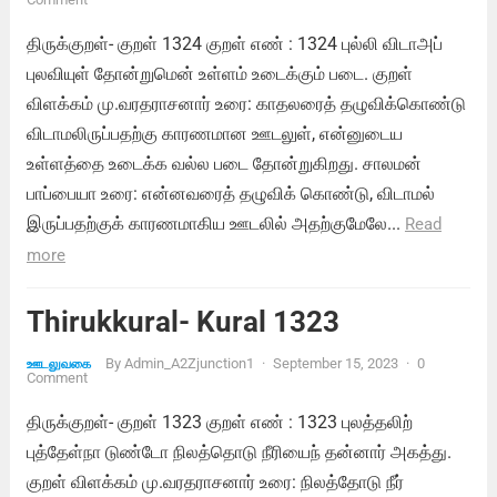
திருக்குறள்- குறள் 1324 குறள் எண் : 1324 புல்லி விடாஅப்
புலவியுள் தோன்றுமென் உள்ளம் உடைக்கும் படை. குறள்
விளக்கம் மு.வரதராசனார் உரை: காதலரைத் தழுவிக்கொண்டு
விடாமலிருப்பதற்கு காரணமான ஊடலுள், என்னுடைய
உள்ளத்தை உடைக்க வல்ல படை தோன்றுகிறது. சாலமன்
பாப்பையா உரை: என்னவரைத் தழுவிக் கொண்டு, விடாமல்
இருப்பதற்குக் காரணமாகிய ஊடலில் அதற்குமேலே...
Read
more
Thirukkural- Kural 1323
By
Admin_A2Zjunction1
·
September 15, 2023
·
0
ஊடலுவகை
Comment
திருக்குறள்- குறள் 1323 குறள் எண் : 1323 புலத்தலிற்
புத்தேள்நா டுண்டோ நிலத்தொடு நீரியைந் தன்னார் அகத்து.
குறள் விளக்கம் மு.வரதராசனார் உரை: நிலத்தோடு நீர்