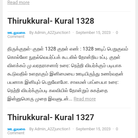
Read more
Thirukkural- Kural 1328
By
Admin_A2Zjunction1
·
September 15, 2023
·
0
ஊடலுவகை
Comment
திருக்குறள்- குறள் 1328 குறள் எண் : 1328 ஊடிப் பெறுகுவம்
கொல்லோ நுதல்வெயர்ப்பக் கூடலில் தோன்றிய உப்பு. குறள்
விளக்கம் மு.வரதராசனார் உரை: நெற்றி வியர்க்கும் படியாக
கூடுவதில் உளதாகும் இனிமையை ஊடியிருந்து உணர்வதன்
பயனாக இனியும் பெறுவோமோ. சாலமன் பாப்பையா உரை:
நெற்றி வியர்க்கும்படி கலவியில் தோன்றும் சுகத்தை
இன்னுமொரு முறை இவளுடன்...
Read more
Thirukkural- Kural 1327
By
Admin_A2Zjunction1
·
September 15, 2023
·
0
ஊடலுவகை
Comment