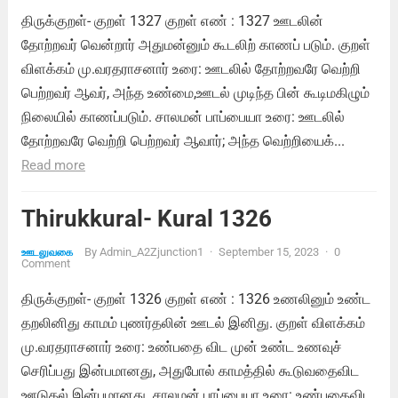
திருக்குறள்- குறள் 1327 குறள் எண் : 1327 ஊடலின்
தோற்றவர் வென்றார் அதுமன்னும் கூடலிற் காணப் படும். குறள்
விளக்கம் மு.வரதராசனார் உரை: ஊடலில் தோற்றவரே வெற்றி
பெற்றவர் ஆவர், அந்த உண்மை,ஊடல் முடிந்த பின் கூடிமகிழும்
நிலையில் காணப்படும். சாலமன் பாப்பையா உரை: ஊடலில்
தோற்றவரே வெற்றி பெற்றவர் ஆவார்; அந்த வெற்றியைக்...
Read more
Thirukkural- Kural 1326
By
Admin_A2Zjunction1
·
September 15, 2023
·
0
ஊடலுவகை
Comment
திருக்குறள்- குறள் 1326 குறள் எண் : 1326 உணலினும் உண்ட
தறலினிது காமம் புணர்தலின் ஊடல் இனிது. குறள் விளக்கம்
மு.வரதராசனார் உரை: உண்பதை விட முன் உண்ட உணவுச்
செரிப்பது இன்பமானது, அதுபோல் காமத்தில் கூடுவதைவிட
ஊடுதல் இன்பமானது. சாலமன் பாப்பையா உரை: உண்பதைவிட