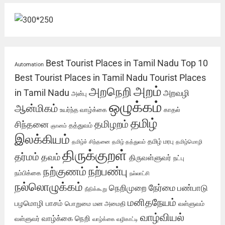
Best Tourist Places in Tamil Nadu
Top 10
Automation
Best Tourist Places in Tamil Nadu
Tourist Places
அறம்
அறநெறி
in Tamil Nadu
அறவழி
அன்பு
ஒழுக்கம்
ஆன்மிகம்
உயர்ந்த வாழ்க்கை
காதல்
தமிழ்
தமிழறம்
சிந்தனை
தத்துவம்
ஞானம்
இலக்கியம்
தமிழ் மரபு
தமிழ்ச் சிந்தனை
தமிழ் தத்துவம்
தமிழ்மொழி
திருக்குறள்
தர்மம்
தவம்
திருவள்ளுவர்
நட்பு
நற்பண்பு
நற்குணம்
நம்பிக்கை
நல்லாட்சி
நல்லொழுக்கம்
நேர்மை
நெறிமுறை
பண்பாடு
நீதிக்கூறு
மனிதநேயம்
பழமொழி
பாசம்
பொறுமை
மன அமைதி
வள்ளுவம்
வாழ்வியல்
வாழ்க்கை நெறி
வள்ளுவர்
வாழ்க்கை வழிகாட்டி