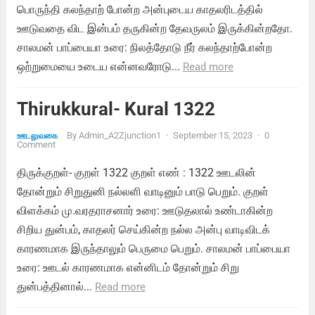
பொருந்தி கலந்தாற் போன்ற அன்புடைய காதலரிடத்தில்
ஊடுவதை விட இன்பம் தருகின்ற தேவருலம் இருக்கின்றதோ.
சாலமன் பாப்பையா உரை: நிலத்தோடு நீர் கலந்தாற்போன்ற
ஒற்றுமையை உடைய என்னவரோடு...
Read more
Thirukkural- Kural 1322
By
Admin_A2Zjunction1
·
September 15, 2023
·
0
ஊடலுவகை
Comment
திருக்குறள்- குறள் 1322 குறள் எண் : 1322 ஊடலின்
தோன்றும் சிறுதுனி நல்லளி வாடினும் பாடு பெறும். குறள்
விளக்கம் மு.வரதராசனார் உரை: ஊடுதலால் உண்டாகின்ற
சிறிய துன்பம், காதலர் செய்கின்ற நல்ல அன்பு வாடிவிடக்
காரணமாக இருந்தாலும் பெருமை பெறும். சாலமன் பாப்பையா
உரை: ஊடல் காரணமாக என்னிடம் தோன்றும் சிறு
துன்பத்தினால்...
Read more