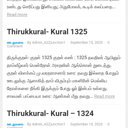
உண்டது செரிப்பது இனியது; அதுபோலக், கூடிக் கலப்பதை...
Read more
Thirukkural- Kural 1325
By
Admin_A2Zjunction1
·
September 15, 2023
·
0
ஊடலுவகை
Comment
திருக்குறள்- குறள் 1325 குறள் எண் : 1325 தவறிலர் ஆயினும்
தாம்வீழ்வார் மென்றோள் அகறலின் ஆங்கொன் றுடைத்து.
குறள் விளக்கம் மு.வரதராசனார் உரை: தவறு இல்லாத போதும்
ஊடலுக்கு ஆளாகித் தாம் விரும்பும் மகளிரின் மெல்லிய
தோள்களை நீங்கி இருக்கும் போது ஓர் இன்பம் உள்ளது.
சாலமன் பாப்பையா உரை: ஆண்கள் மீது தவறு...
Read more
Thirukkural- Kural – 1324
By
Admin_A2Zjunction1
·
September 15, 2023
·
0
ஊடலுவகை
Comment