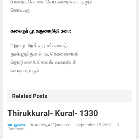
பிறரைக் கொலை செய்பவரைக் காட்டிலும்
கொடியது.
கலைஞர் மு.கருணாநிதி உரை:
அறவழி மீறிக் குடிமக்களைத்
துன்புறுத்தும் அரசு, கொலையைத்
தொழிலாகக் கொண்டவரைவிடக்
கொடியதாகும்.
Related Posts
Thirukkural- Kural- 1330
By
Admin_A2Zjunction1
·
September 15, 2023
·
0
ஊடலுவகை
Comment