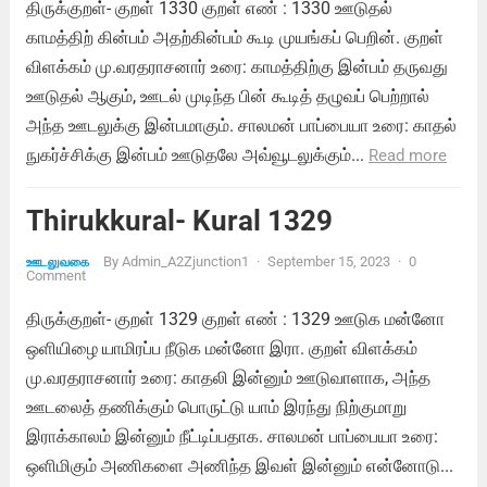
திருக்குறள்- குறள் 1330 குறள் எண் : 1330 ஊடுதல்
காமத்திற் கின்பம் அதற்கின்பம் கூடி முயங்கப் பெறின். குறள்
விளக்கம் மு.வரதராசனார் உரை: காமத்திற்கு இன்பம் தருவது
ஊடுதல் ஆகும், ஊடல் முடிந்த பின் கூடித் தழுவப் பெற்றால்
அந்த ஊடலுக்கு இன்பமாகும். சாலமன் பாப்பையா உரை: காதல்
நுகர்ச்சிக்கு இன்பம் ஊடுதலே அவ்வூடலுக்கும்...
Read more
Thirukkural- Kural 1329
By
Admin_A2Zjunction1
·
September 15, 2023
·
0
ஊடலுவகை
Comment
திருக்குறள்- குறள் 1329 குறள் எண் : 1329 ஊடுக மன்னோ
ஒளியிழை யாமிரப்ப நீடுக மன்னோ இரா. குறள் விளக்கம்
மு.வரதராசனார் உரை: காதலி இன்னும் ஊடுவாளாக, அந்த
ஊடலைத் தணிக்கும் பொருட்டு யாம் இரந்து நிற்குமாறு
இராக்காலம் இன்னும் நீட்டிப்பதாக. சாலமன் பாப்பையா உரை:
ஒளிமிகும் அணிகளை அணிந்த இவள் இன்னும் என்னோடு...