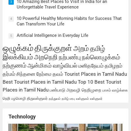
10 Amazing Best Places to Visit in India for an
3
Unforgettable Travel Experience
10 Powerful Healthy Morning Habits for Success That
4
Can Transform Your Life
Artificial Intelligence in Everyday Life
5
ஒழுக்கம்
திருக்குறள்
அறம்
தமிழ்
இலக்கியம்
அறநெறி
நற்பண்பு
நல்லொழுக்கம்
நற்குணம்
ஆன்மிகம்
வாழ்வியல்
மனிதநேயம்
தமிழறம்
தர்மம்
சிந்தனை
நேர்மை
தவம்
Tourist Places in Tamil Nadu
Best Tourist Places in Tamil Nadu
Top 10 Best Tourist
Places in Tamil Nadu
பண்பாடு
அறவழி
நெறிமுறை
பாசம்
வாழ்க்கை
நெறி
பழமொழி
திருவள்ளுவர்
தத்துவம்
தமிழ் மரபு
வள்ளுவம்
வள்ளுவர்
Technology