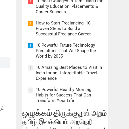
10 Best Colleges in Tamil Nadu for
1
Quality Education, Placements &
Career Success
How to Start Freelancing: 10
2
Proven Steps to Build a
Successful Freelance Career
10 Powerful Future Technology
3
Predictions That Will Shape the
World by 2035
10 Amazing Best Places to Visit in
4
India for an Unforgettable Travel
Experience
10 Powerful Healthy Morning
5
Habits for Success That Can
Transform Your Life
தல்
ஒழுக்கம்
திருக்குறள்
அறம்
தமிழ் இலக்கியம்
அறநெறி