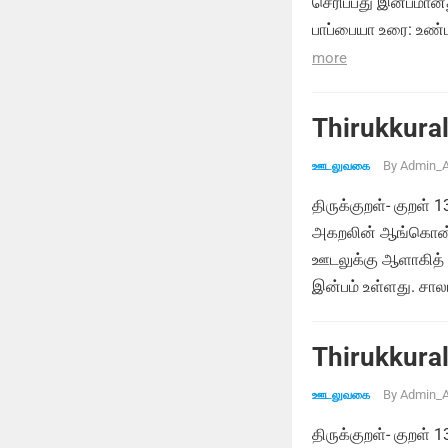
செரிப்பது இன்பமான
பாப்பையா உரை: உண்
more
Thirukkural
By
Admin_A
ஊடலுவகை
திருக்குறள்- குறள் 
அகறலின் ஆங்கொன் ற
ஊடலுக்கு ஆளாகித் த
இன்பம் உள்ளது. சால
Thirukkural
By
Admin_A
ஊடலுவகை
திருக்குறள்- குறள் 