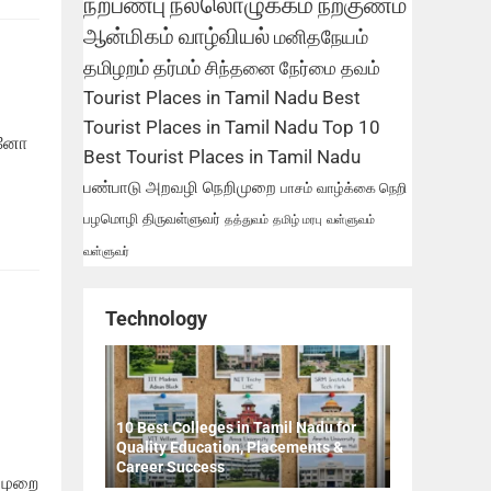
நற்பண்பு
நல்லொழுக்கம்
நற்குணம்
ஆன்மிகம்
வாழ்வியல்
மனிதநேயம்
தமிழறம்
தர்மம்
சிந்தனை
நேர்மை
தவம்
Tourist Places in Tamil Nadu
Best
Tourist Places in Tamil Nadu
Top 10
ன்னோ
Best Tourist Places in Tamil Nadu
பண்பாடு
அறவழி
நெறிமுறை
பாசம்
வாழ்க்கை நெறி
பழமொழி
திருவள்ளுவர்
தத்துவம்
தமிழ் மரபு
வள்ளுவம்
வள்ளுவர்
Technology
10 Best Colleges in Tamil Nadu for
Quality Education, Placements &
Career Success
 முறை