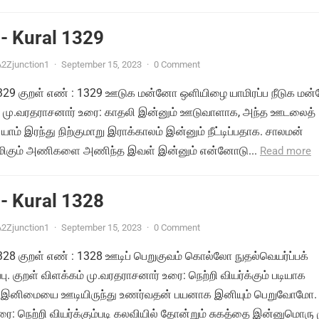
- Kural 1329
2Zjunction1
·
September 15, 2023
·
0 Comment
் 1329 குறள் எண் : 1329 ஊடுக மன்னோ ஒளியிழை யாமிரப்ப நீடுக ம
ம் மு.வரதராசனார் உரை: காதலி இன்னும் ஊடுவாளாக, அந்த ஊடலைத்
யாம் இரந்து நிற்குமாறு இராக்காலம் இன்னும் நீட்டிப்பதாக. சாலமன்
ிமிகும் அணிகளை அணிந்த இவள் இன்னும் என்னோடு...
Read more
- Kural 1328
2Zjunction1
·
September 15, 2023
·
0 Comment
 1328 குறள் எண் : 1328 ஊடிப் பெறுகுவம் கொல்லோ நுதல்வெயர்ப்பக்
பு. குறள் விளக்கம் மு.வரதராசனார் உரை: நெற்றி வியர்க்கும் படியாக
ம் இனிமையை ஊடியிருந்து உணர்வதன் பயனாக இனியும் பெறுவோமோ.
ை: நெற்றி வியர்க்கும்படி கலவியில் தோன்றும் சுகத்தை இன்னுமொரு