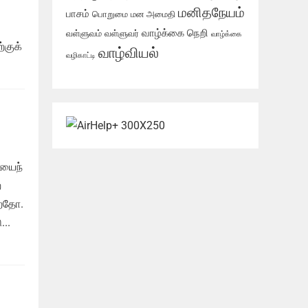
மனிதநேயம்
பாசம்
பொறுமை
மன அமைதி
வாழ்க்கை நெறி
வள்ளுவம்
வள்ளுவர்
வாழ்க்கை
்குக்
வாழ்வியல்
வழிகாட்டி
ியைந்
்
்றதோ.
..