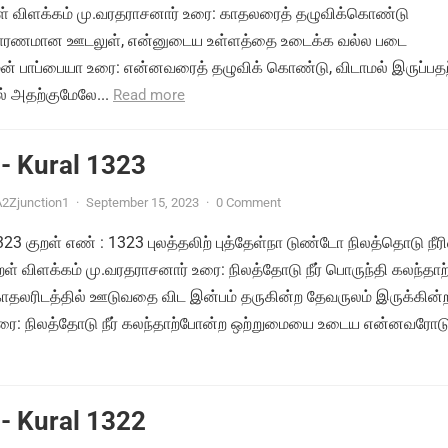
றள் விளக்கம் மு.வரதராசனார் உரை: காதலரைத் தழுவிக்கொண்டு
ு காரணமான ஊடலுள், என்னுடைய உள்ளத்தை உடைக்க வல்ல படை
ன் பாப்பையா உரை: என்னவரைத் தழுவிக் கொண்டு, விடாமல் இருப்பதற
 அதற்குமேலே...
Read more
- Kural 1323
2Zjunction1
·
September 15, 2023
·
0 Comment
1323 குறள் எண் : 1323 புலத்தலிற் புத்தேள்நா டுண்டோ நிலத்தொடு நீர
ள் விளக்கம் மு.வரதராசனார் உரை: நிலத்தோடு நீர் பொருந்தி கலந்தாற
தலரிடத்தில் ஊடுவதை விட இன்பம் தருகின்ற தேவருலம் இருக்கின
ரை: நிலத்தோடு நீர் கலந்தாற்போன்ற ஒற்றுமையை உடைய என்னவரோடு.
- Kural 1322