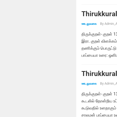
Thirukkural
By
Admin_A
ஊடலுவகை
திருக்குறள்- குறள
இரா. குறள் விளக்க
தணிக்கும் பொருட்டு 
பாப்பையா உரை: ஒள
Thirukkural
By
Admin_A
ஊடலுவகை
திருக்குறள்- குறள்
கூடலில் தோன்றிய உப்
கூடுவதில் உளதாகு
சாலமன் பாப்பையா உர