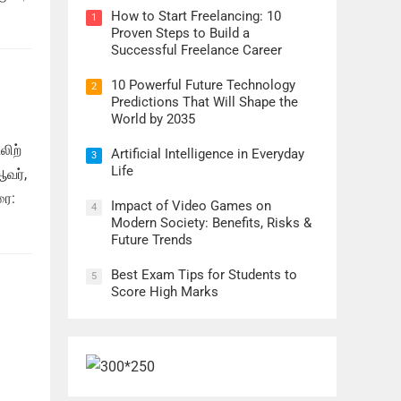
How to Start Freelancing: 10
1
Proven Steps to Build a
Successful Freelance Career
10 Powerful Future Technology
2
Predictions That Will Shape the
World by 2035
லிற்
Artificial Intelligence in Everyday
3
Life
ஆவர்,
ரை:
Impact of Video Games on
4
Modern Society: Benefits, Risks &
Future Trends
Best Exam Tips for Students to
5
Score High Marks