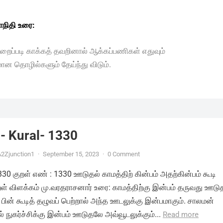
நிதி உரை:
ுறைப்படி காக்கத் தவறினால் ஆக்கப்பணிகள் எதுவும்
மான தொழில்களும் தேய்ந்து விடும்.
- Kural- 1330
2Zjunction1
·
September 15, 2023
·
0 Comment
1330 குறள் எண் : 1330 ஊடுதல் காமத்திற் கின்பம் அதற்கின்பம் கூடி
ுறள் விளக்கம் மு.வரதராசனார் உரை: காமத்திற்கு இன்பம் தருவது ஊடு
 பின் கூடித் தழுவப் பெற்றால் அந்த ஊடலுக்கு இன்பமாகும். சாலமன்
 நுகர்ச்சிக்கு இன்பம் ஊடுதலே அவ்வூடலுக்கும்...
Read more