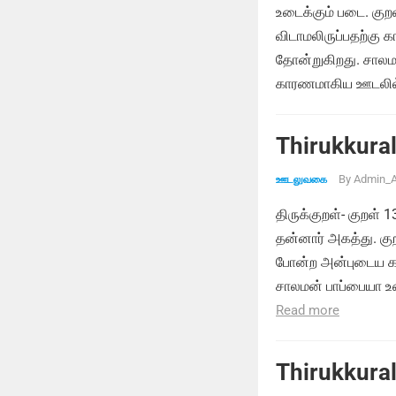
உடைக்கும் படை. கு
விடாமலிருப்பதற்க
தோன்றுகிறது. சாலம
காரணமாகிய ஊடலில்
Thirukkural
By
Admin_A
ஊடலுவகை
திருக்குறள்- குறள் 
தன்னார் அகத்து. குற
போன்ற அன்புடைய கா
சாலமன் பாப்பையா உ
Read more
Thirukkural