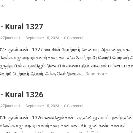
ore
- Kural 1327
2Zjunction1
·
September 15, 2023
·
0 Comment
 1327 குறள் எண் : 1327 ஊடலின் தோற்றவர் வென்றார் அதுமன்னும் கூட
 விளக்கம் மு.வரதராசனார் உரை: ஊடலில் தோற்றவரே வெற்றி பெற்றவர் 
டிந்த பின் கூடிமகிழும் நிலையில் காணப்படும். சாலமன் பாப்பையா உ
ற்றி பெற்றவர் ஆவார்; அந்த வெற்றியைக்...
Read more
- Kural 1326
2Zjunction1
·
September 15, 2023
·
0 Comment
 1326 குறள் எண் : 1326 உணலினும் உண்ட தறலினிது காமம் புணர்தலின்
 விளக்கம் மு.வரதராசனார் உரை: உண்பதை விட முன் உண்ட உணவுச்