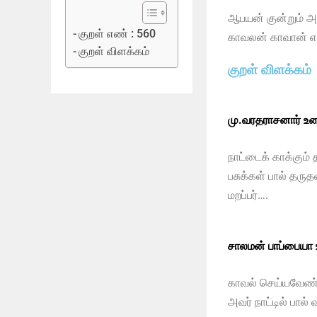
ஆபயன் குன்றும் அ
குறள் எண் : 560
காவலன் காவான் எ
குறள் விளக்கம்
குறள் விளக்கம்
மு.வரதராசனார் உர
நாட்டைக் காக்கும் 
பசுக்கள் பால் தர
மறப்பர்….
சாலமன் பாப்பையா
காவல் செய்யவேண்
அவர் நாட்டில் பால்