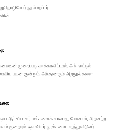
றுதொழிலோர் நூல்மறப்பர்
னின்
ை:
தலைவன் முறைப்படி காக்காவிட்டால், அந் நாட்டில்
ுதலாகிய பயன் குன்றும், அந்தணரும் அறநூல்களை
 உரை:
டிய ஆட்சியாளர் மக்களைக் காவாத, போனால், அறனற்ற
 வளம் குறையும். ஞானியர் நூல்களை மறந்துவிடுவர்.