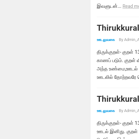
இவளுடன்...
Read m
Thirukkural
By
Admin_A
ஊடலுவகை
திருக்குறள்- குறள்
காணப் படும். குறள்
அந்த உண்மை,ஊடல் மு
ஊடலில் தோற்றவரே வெ
Thirukkural
By
Admin_A
ஊடலுவகை
திருக்குறள்- குறள்
ஊடல் இனிது. குறள்