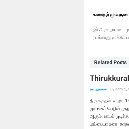
கலைஞர் மு.கருணா
ஓர் அரசு நாட்டை ம
நடக்காது; முக்கிய
Related Posts
Thirukkural
By
Admin_A
ஊடலுவகை
திருக்குறள்- குறள் 
முயங்கப் பெறின். க
ஆகும், ஊடல் முடிந்த
பாப்பையா உரை: காதல்