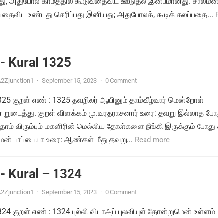
து, அதுபோல் காமத்தில் கூடுவதைவிட ஊடுதல் இன்பமானது. சாலமன
பதைவிட உண்டது செரிப்பது இனியது; அதுபோலக், கூடிக் கலப்பதை...
- Kural 1325
2Zjunction1
·
September 15, 2023
·
0 Comment
1325 குறள் எண் : 1325 தவறிலர் ஆயினும் தாம்வீழ்வார் மென்றோள்
ுடைத்து. குறள் விளக்கம் மு.வரதராசனார் உரை: தவறு இல்லாத போத
ாம் விரும்பும் மகளிரின் மெல்லிய தோள்களை நீங்கி இருக்கும் போது 
மன் பாப்பையா உரை: ஆண்கள் மீது தவறு...
Read more
- Kural – 1324
2Zjunction1
·
September 15, 2023
·
0 Comment
1324 குறள் எண் : 1324 புல்லி விடாஅப் புலவியுள் தோன்றுமென் உள்ளம்