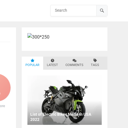
POPULAR
LATEST
COMMENTS
TAGS
0
ore
List of Electric Bikes Made In USA
2022