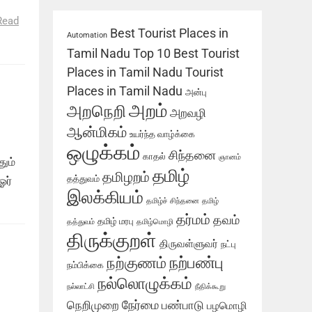
்
Read
Best Tourist Places in
Automation
Tamil Nadu
Top 10 Best Tourist
Places in Tamil Nadu
Tourist
Places in Tamil Nadu
அன்பு
அறம்
அறநெறி
அறவழி
ஆன்மிகம்
உயர்ந்த வாழ்க்கை
ஒழுக்கம்
சிந்தனை
காதல்
ஞானம்
ும்
தமிழ்
தமிழறம்
தத்துவம்
ஓர்
இலக்கியம்
தமிழ்ச் சிந்தனை
தமிழ்
தர்மம்
தவம்
தமிழ் மரபு
தத்துவம்
தமிழ்மொழி
திருக்குறள்
திருவள்ளுவர்
நட்பு
நற்பண்பு
நற்குணம்
நம்பிக்கை
நல்லொழுக்கம்
நல்லாட்சி
நீதிக்கூறு
நேர்மை
நெறிமுறை
பண்பாடு
பழமொழி