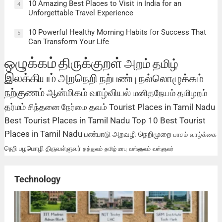
10 Amazing Best Places to Visit in India for an
4
Unforgettable Travel Experience
10 Powerful Healthy Morning Habits for Success That
5
Can Transform Your Life
ஒழுக்கம்
திருக்குறள்
அறம்
தமிழ்
இலக்கியம்
அறநெறி
நற்பண்பு
நல்லொழுக்கம்
நற்குணம்
ஆன்மிகம்
வாழ்வியல்
மனிதநேயம்
தமிழறம்
தர்மம்
சிந்தனை
நேர்மை
தவம்
Tourist Places in Tamil Nadu
Best Tourist Places in Tamil Nadu
Top 10 Best Tourist
Places in Tamil Nadu
பண்பாடு
அறவழி
நெறிமுறை
பாசம்
வாழ்க்கை
நெறி
பழமொழி
திருவள்ளுவர்
தத்துவம்
தமிழ் மரபு
வள்ளுவம்
வள்ளுவர்
Technology