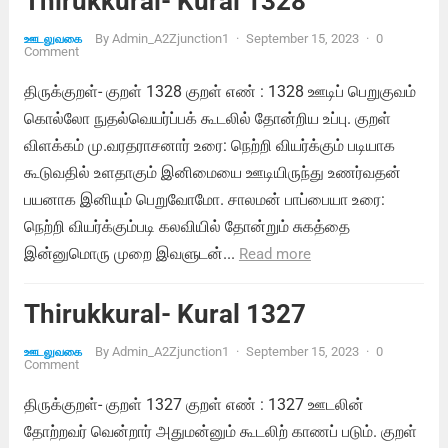
Thirukkural- Kural 1328
By
Admin_A2Zjunction1
·
September 15, 2023
·
0
ஊடலுவகை
Comment
திருக்குறள்- குறள் 1328 குறள் எண் : 1328 ஊடிப் பெறுகுவம்
கொல்லோ நுதல்வெயர்ப்பக் கூடலில் தோன்றிய உப்பு. குறள்
விளக்கம் மு.வரதராசனார் உரை: நெற்றி வியர்க்கும் படியாக
கூடுவதில் உளதாகும் இனிமையை ஊடியிருந்து உணர்வதன்
பயனாக இனியும் பெறுவோமோ. சாலமன் பாப்பையா உரை:
நெற்றி வியர்க்கும்படி கலவியில் தோன்றும் சுகத்தை
இன்னுமொரு முறை இவளுடன்...
Read more
Thirukkural- Kural 1327
By
Admin_A2Zjunction1
·
September 15, 2023
·
0
ஊடலுவகை
Comment
திருக்குறள்- குறள் 1327 குறள் எண் : 1327 ஊடலின்
தோற்றவர் வென்றார் அதுமன்னும் கூடலிற் காணப் படும். குறள்