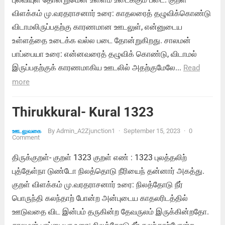
விளக்கம் மு.வரதராசனார் உரை: காதலரைத் தழுவிக்கொண்டு
விடாமலிருப்பதற்கு காரணமான ஊடலுள், என்னுடைய
உள்ளத்தை உடைக்க வல்ல படை தோன்றுகிறது. சாலமன்
பாப்பையா உரை: என்னவரைத் தழுவிக் கொண்டு, விடாமல்
இருப்பதற்குக் காரணமாகிய ஊடலில் அதற்குமேலே...
Read
more
Thirukkural- Kural 1323
By
Admin_A2Zjunction1
·
September 15, 2023
·
0
ஊடலுவகை
Comment
திருக்குறள்- குறள் 1323 குறள் எண் : 1323 புலத்தலிற்
புத்தேள்நா டுண்டோ நிலத்தொடு நீரியைந் தன்னார் அகத்து.
குறள் விளக்கம் மு.வரதராசனார் உரை: நிலத்தோடு நீர்
பொருந்தி கலந்தாற் போன்ற அன்புடைய காதலரிடத்தில்
ஊடுவதை விட இன்பம் தருகின்ற தேவருலம் இருக்கின்றதோ.