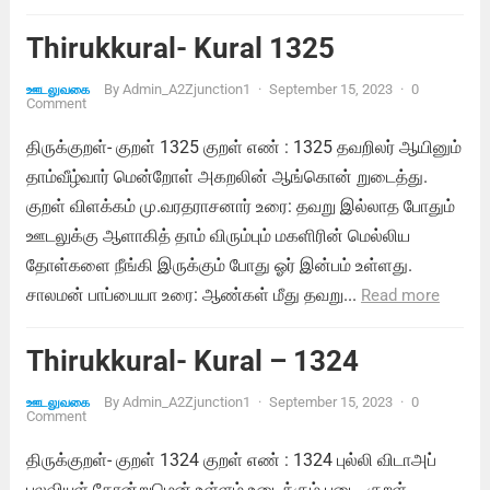
Thirukkural- Kural 1325
By
Admin_A2Zjunction1
·
September 15, 2023
·
0
ஊடலுவகை
Comment
திருக்குறள்- குறள் 1325 குறள் எண் : 1325 தவறிலர் ஆயினும்
தாம்வீழ்வார் மென்றோள் அகறலின் ஆங்கொன் றுடைத்து.
குறள் விளக்கம் மு.வரதராசனார் உரை: தவறு இல்லாத போதும்
ஊடலுக்கு ஆளாகித் தாம் விரும்பும் மகளிரின் மெல்லிய
தோள்களை நீங்கி இருக்கும் போது ஓர் இன்பம் உள்ளது.
சாலமன் பாப்பையா உரை: ஆண்கள் மீது தவறு...
Read more
Thirukkural- Kural – 1324
By
Admin_A2Zjunction1
·
September 15, 2023
·
0
ஊடலுவகை
Comment
திருக்குறள்- குறள் 1324 குறள் எண் : 1324 புல்லி விடாஅப்
புலவியுள் தோன்றுமென் உள்ளம் உடைக்கும் படை. குறள்