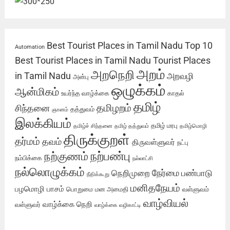
Best Tourist Places in Tamil Nadu
Top 10
Automation
Best Tourist Places in Tamil Nadu
Tourist Places
அறம்
அறநெறி
in Tamil Nadu
அறவழி
அன்பு
ஒழுக்கம்
ஆன்மிகம்
உயர்ந்த வாழ்க்கை
காதல்
தமிழ்
தமிழறம்
சிந்தனை
தத்துவம்
ஞானம்
இலக்கியம்
தமிழ் மரபு
தமிழ்ச் சிந்தனை
தமிழ் தத்துவம்
தமிழ்மொழி
திருக்குறள்
தர்மம்
தவம்
திருவள்ளுவர்
நட்பு
நற்பண்பு
நற்குணம்
நம்பிக்கை
நல்லாட்சி
நல்லொழுக்கம்
நேர்மை
நெறிமுறை
பண்பாடு
நீதிக்கூறு
மனிதநேயம்
பழமொழி
பாசம்
பொறுமை
மன அமைதி
வள்ளுவம்
வாழ்வியல்
வாழ்க்கை நெறி
வள்ளுவர்
வாழ்க்கை வழிகாட்டி