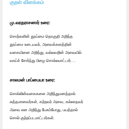
குறள் விளக்கம்
மு.வரதராசனார் உரை:
சொற்களின் தூய்மை தொகுதி அறிந்த
தூய்மை உடையவர், அவைக்களத்தின்
வகையினை அறிந்து, வல்லவறின் அவையில்
வாய்ச் சோர்ந்து பிழை சொல்லமாட்டார்.
…
சாலமன் பாப்பையா உரை:
சொல்லின்வகைகளை அறிந்துமனத்தால்
சுத்தமானவர்கள், கற்றவர் அவை, கல்லாதவர்
அவை என அறிந்து பேசும்போது, பயத்தால்
சொல் குற்றப்படமாட்டார்கள்.