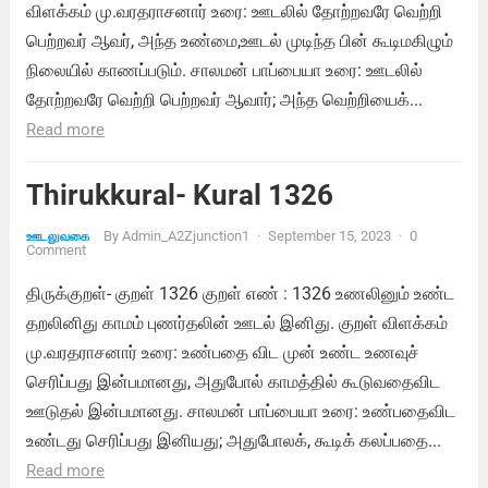
விளக்கம் மு.வரதராசனார் உரை: ஊடலில் தோற்றவரே வெற்றி
பெற்றவர் ஆவர், அந்த உண்மை,ஊடல் முடிந்த பின் கூடிமகிழும்
நிலையில் காணப்படும். சாலமன் பாப்பையா உரை: ஊடலில்
தோற்றவரே வெற்றி பெற்றவர் ஆவார்; அந்த வெற்றியைக்...
Read more
Thirukkural- Kural 1326
By
Admin_A2Zjunction1
·
September 15, 2023
·
0
ஊடலுவகை
Comment
திருக்குறள்- குறள் 1326 குறள் எண் : 1326 உணலினும் உண்ட
தறலினிது காமம் புணர்தலின் ஊடல் இனிது. குறள் விளக்கம்
மு.வரதராசனார் உரை: உண்பதை விட முன் உண்ட உணவுச்
செரிப்பது இன்பமானது, அதுபோல் காமத்தில் கூடுவதைவிட
ஊடுதல் இன்பமானது. சாலமன் பாப்பையா உரை: உண்பதைவிட
உண்டது செரிப்பது இனியது; அதுபோலக், கூடிக் கலப்பதை...
Read more