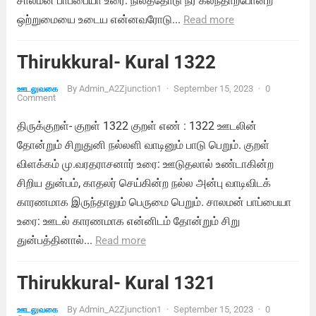
சாலமன் பாப்பையா உரை: நிலத்தோடு நீர் கலந்தாற்போன்ற
ஒற்றுமையை உடைய என்னவரோடு...
Read more
Thirukkural- Kural 1322
By
Admin_A2Zjunction1
·
September 15, 2023
·
0
ஊடலுவகை
Comment
திருக்குறள்- குறள் 1322 குறள் எண் : 1322 ஊடலின்
தோன்றும் சிறுதுனி நல்லளி வாடினும் பாடு பெறும். குறள்
விளக்கம் மு.வரதராசனார் உரை: ஊடுதலால் உண்டாகின்ற
சிறிய துன்பம், காதலர் செய்கின்ற நல்ல அன்பு வாடிவிடக்
காரணமாக இருந்தாலும் பெருமை பெறும். சாலமன் பாப்பையா
உரை: ஊடல் காரணமாக என்னிடம் தோன்றும் சிறு
துன்பத்தினால்...
Read more
Thirukkural- Kural 1321
By
Admin_A2Zjunction1
·
September 15, 2023
·
0
ஊடலுவகை