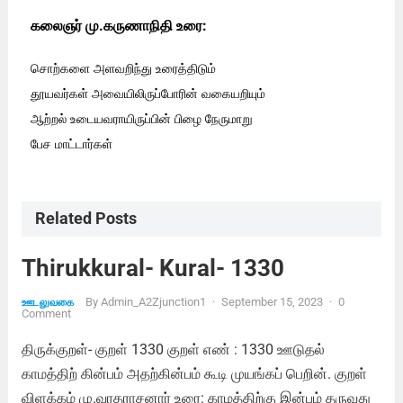
கலைஞர் மு.கருணாநிதி உரை:
சொற்களை அளவறிந்து உரைத்திடும்
தூயவர்கள் அவையிலிருப்போரின் வகையறியும்
ஆற்றல் உடையவராயிருப்பின் பிழை நேருமாறு
பேச மாட்டார்கள்
Related Posts
Thirukkural- Kural- 1330
By
Admin_A2Zjunction1
·
September 15, 2023
·
0
ஊடலுவகை
Comment
திருக்குறள்- குறள் 1330 குறள் எண் : 1330 ஊடுதல்
காமத்திற் கின்பம் அதற்கின்பம் கூடி முயங்கப் பெறின். குறள்
விளக்கம் மு.வரதராசனார் உரை: காமத்திற்கு இன்பம் தருவது