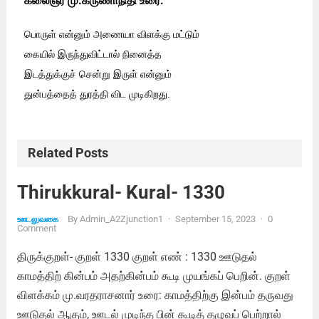
கலைஞர் மு.கருணாநிதி உரை:
பொருள் என்னும் அணையா விளக்கு மட்டும்
கையில் இருந்துவிட்டால் நினைத்த
இடத்துக்குச் சென்று இருள் என்னும்
துன்பத்தைத் துரத்தி விட முடிகிறது
.
Related Posts
Thirukkural- Kural- 1330
By
Admin_A2Zjunction1
·
September 15, 2023
·
0
ஊடலுவகை
Comment
திருக்குறள்- குறள் 1330 குறள் எண் : 1330 ஊடுதல்
காமத்திற் கின்பம் அதற்கின்பம் கூடி முயங்கப் பெறின். குறள்
விளக்கம் மு.வரதராசனார் உரை: காமத்திற்கு இன்பம் தருவது
ஊடுதல் ஆகும், ஊடல் முடிந்த பின் கூடித் தழுவப் பெற்றால்