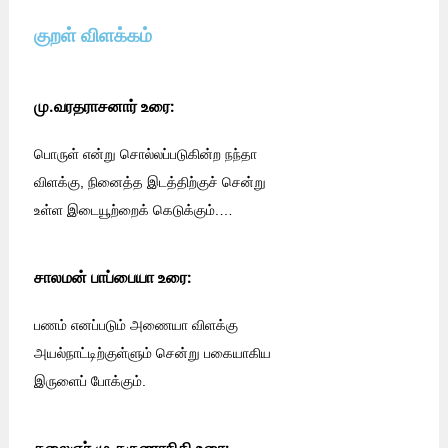
குறள் விளக்கம்
மு.வரதராசனார் உரை:
பொருள் என்று சொல்லப்படுகின்ற நந்தா
விளக்கு, நினைத்த இடத்திற்குச் சென்று
உள்ள இடையூற்றைக் கெடுக்கும்
.
…
சாலமன் பாப்பையா உரை:
பணம் எனப்படும் அணையா விளக்கு
அயல்நாட்டிற்குள்ளும் சென்று பகையாகிய
இருளைப் போக்கும்.