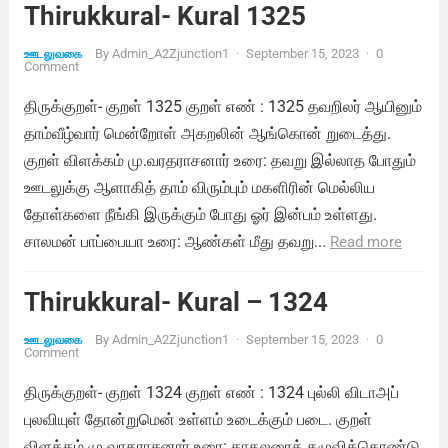
Thirukkural- Kural 1325
By
Admin_A2Zjunction1
·
September 15, 2023
·
0
ஊடலுவகை
Comment
திருக்குறள்- குறள் 1325 குறள் எண் : 1325 தவறிலர் ஆயினும்
தாம்வீழ்வார் மென்றோள் அகறலின் ஆங்கொன் றுடைத்து.
குறள் விளக்கம் மு.வரதராசனார் உரை: தவறு இல்லாத போதும்
ஊடலுக்கு ஆளாகித் தாம் விரும்பும் மகளிரின் மெல்லிய
தோள்களை நீங்கி இருக்கும் போது ஓர் இன்பம் உள்ளது.
சாலமன் பாப்பையா உரை: ஆண்கள் மீது தவறு...
Read more
Thirukkural- Kural – 1324
By
Admin_A2Zjunction1
·
September 15, 2023
·
0
ஊடலுவகை
Comment
திருக்குறள்- குறள் 1324 குறள் எண் : 1324 புல்லி விடாஅப்
புலவியுள் தோன்றுமென் உள்ளம் உடைக்கும் படை. குறள்
விளக்கம் மு.வரதராசனார் உரை: காதலரைத் தழுவிக்கொண்டு