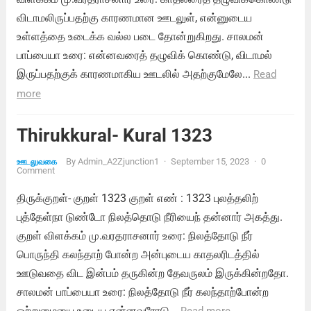
விடாமலிருப்பதற்கு காரணமான ஊடலுள், என்னுடைய
உள்ளத்தை உடைக்க வல்ல படை தோன்றுகிறது. சாலமன்
பாப்பையா உரை: என்னவரைத் தழுவிக் கொண்டு, விடாமல்
இருப்பதற்குக் காரணமாகிய ஊடலில் அதற்குமேலே...
Read
more
Thirukkural- Kural 1323
By
Admin_A2Zjunction1
·
September 15, 2023
·
0
ஊடலுவகை
Comment
திருக்குறள்- குறள் 1323 குறள் எண் : 1323 புலத்தலிற்
புத்தேள்நா டுண்டோ நிலத்தொடு நீரியைந் தன்னார் அகத்து.
குறள் விளக்கம் மு.வரதராசனார் உரை: நிலத்தோடு நீர்
பொருந்தி கலந்தாற் போன்ற அன்புடைய காதலரிடத்தில்
ஊடுவதை விட இன்பம் தருகின்ற தேவருலம் இருக்கின்றதோ.
சாலமன் பாப்பையா உரை: நிலத்தோடு நீர் கலந்தாற்போன்ற
ஒற்றுமையை உடைய என்னவரோடு...