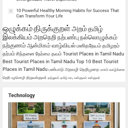
10 Powerful Healthy Morning Habits for Success That
5
Can Transform Your Life
ஒழுக்கம்
திருக்குறள்
அறம்
தமிழ்
இலக்கியம்
அறநெறி
நற்பண்பு
நல்லொழுக்கம்
நற்குணம்
ஆன்மிகம்
வாழ்வியல்
மனிதநேயம்
தமிழறம்
தர்மம்
சிந்தனை
நேர்மை
தவம்
Tourist Places in Tamil Nadu
Best Tourist Places in Tamil Nadu
Top 10 Best Tourist
Places in Tamil Nadu
பண்பாடு
அறவழி
நெறிமுறை
பாசம்
வாழ்க்கை
நெறி
பழமொழி
திருவள்ளுவர்
தத்துவம்
தமிழ் மரபு
வள்ளுவம்
வள்ளுவர்
Technology