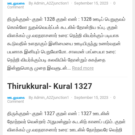
By
Admin_A2Zjunction1
·
September 15, 2023
·
0
ஊடலுவகை
Comment
திருக்குறள்- குறள் 1328 குறள் எண் : 1328 ஊடிப் பெறுகுவம்
கொல்லோ நுதல்வெயர்ப்பக் கூடலில் தோன்றிய உப்பு. குறள்
விளக்கம் மு.வரதராசனார் உரை: நெற்றி வியர்க்கும் படியாக
கூடுவதில் உளதாகும் இனிமையை ஊடியிருந்து உணர்வதன்
பயனாக இனியும் பெறுவோமோ. சாலமன் பாப்பையா உரை:
நெற்றி வியர்க்கும்படி கலவியில் தோன்றும் சுகத்தை
இன்னுமொரு முறை இவளுடன்...
Read more
Thirukkural- Kural 1327
By
Admin_A2Zjunction1
·
September 15, 2023
·
0
ஊடலுவகை
Comment
திருக்குறள்- குறள் 1327 குறள் எண் : 1327 ஊடலின்
தோற்றவர் வென்றார் அதுமன்னும் கூடலிற் காணப் படும். குறள்
விளக்கம் மு.வரதராசனார் உரை: ஊடலில் தோற்றவரே வெற்றி