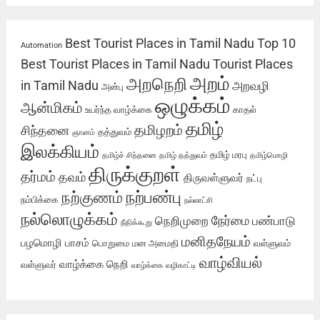
Best Tourist Places in Tamil Nadu
Top 10
Automation
Best Tourist Places in Tamil Nadu
Tourist Places
அறம்
அறநெறி
in Tamil Nadu
அறவழி
அன்பு
ஒழுக்கம்
ஆன்மிகம்
உயர்ந்த வாழ்க்கை
காதல்
தமிழ்
தமிழறம்
சிந்தனை
தத்துவம்
ஞானம்
இலக்கியம்
தமிழ் மரபு
தமிழ்ச் சிந்தனை
தமிழ் தத்துவம்
தமிழ்மொழி
திருக்குறள்
தர்மம்
தவம்
திருவள்ளுவர்
நட்பு
நற்பண்பு
நற்குணம்
நம்பிக்கை
நல்லாட்சி
நல்லொழுக்கம்
நேர்மை
நெறிமுறை
பண்பாடு
நீதிக்கூறு
மனிதநேயம்
பழமொழி
பாசம்
பொறுமை
மன அமைதி
வள்ளுவம்
வாழ்வியல்
வாழ்க்கை நெறி
வள்ளுவர்
வாழ்க்கை வழிகாட்டி