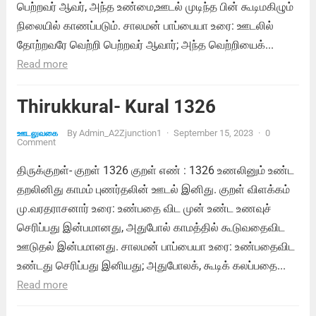
பெற்றவர் ஆவர், அந்த உண்மை,ஊடல் முடிந்த பின் கூடிமகிழும்
நிலையில் காணப்படும். சாலமன் பாப்பையா உரை: ஊடலில்
தோற்றவரே வெற்றி பெற்றவர் ஆவார்; அந்த வெற்றியைக்...
Read more
Thirukkural- Kural 1326
By
Admin_A2Zjunction1
·
September 15, 2023
·
0
ஊடலுவகை
Comment
திருக்குறள்- குறள் 1326 குறள் எண் : 1326 உணலினும் உண்ட
தறலினிது காமம் புணர்தலின் ஊடல் இனிது. குறள் விளக்கம்
மு.வரதராசனார் உரை: உண்பதை விட முன் உண்ட உணவுச்
செரிப்பது இன்பமானது, அதுபோல் காமத்தில் கூடுவதைவிட
ஊடுதல் இன்பமானது. சாலமன் பாப்பையா உரை: உண்பதைவிட
உண்டது செரிப்பது இனியது; அதுபோலக், கூடிக் கலப்பதை...
Read more