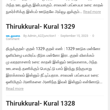
அந்த ஊடலுக்கு இன்பமாகும். சாலமன் பாப்பையா உரை: காதல்
நுகர்ச்சிக்கு இன்பம் ஊடுதலே அவ்வூடலுக்கும்...
Read more
Thirukkural- Kural 1329
By
Admin_A2Zjunction1
·
September 15, 2023
·
0
ஊடலுவகை
Comment
திருக்குறள்- குறள் 1329 குறள் எண் : 1329 ஊடுக மன்னோ
ஒளியிழை யாமிரப்ப நீடுக மன்னோ இரா. குறள் விளக்கம்
மு.வரதராசனார் உரை: காதலி இன்னும் ஊடுவாளாக, அந்த
ஊடலைத் தணிக்கும் பொருட்டு யாம் இரந்து நிற்குமாறு
இராக்காலம் இன்னும் நீட்டிப்பதாக. சாலமன் பாப்பையா உரை:
ஒளிமிகும் அணிகளை அணிந்த இவள் இன்னும் என்னோடு...
Read more
Thirukkural- Kural 1328