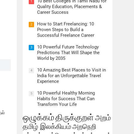
10 Best Colleges in Tamil Nadu for
1
Quality Education, Placements &
Career Success
How to Start Freelancing: 10
2
Proven Steps to Build a
Successful Freelance Career
10 Powerful Future Technology
3
Predictions That Will Shape the
World by 2035
10 Amazing Best Places to Visit in
4
India for an Unforgettable Travel
Experience
10 Powerful Healthy Morning
5
Habits for Success That Can
Transform Your Life
தல்
ஒழுக்கம்
திருக்குறள்
அறம்
தமிழ் இலக்கியம்
அறநெறி