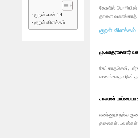
கோளில் பொறியின
குறள் எண் : 9
தாளை வணங்காத்
குறள் விளக்கம்
குறள் விளக்கம்
மு.வரதராசனார் உர
கேட்காதசெவி, பா
வணங்காதவரின் த
சாலமன் பாப்பையா
எண்ணும் நல்ல கு
தலைகள், புலன்கள