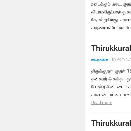
உடைக்கும் படை. கு
விடாமலிருப்பதற்க
தோன்றுகிறது. சாலம
காரணமாகிய ஊடலில்
Thirukkural
By
Admin_A
ஊடலுவகை
திருக்குறள்- குறள் 
தன்னார் அகத்து. குற
போன்ற அன்புடைய கா
சாலமன் பாப்பையா உ
Read more
Thirukkural