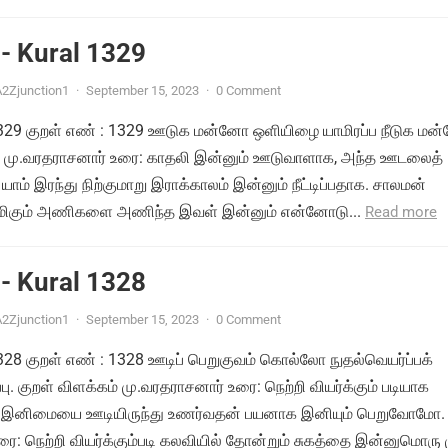
- Kural 1329
2Zjunction1
·
September 15, 2023
·
0 Comment
் 1329 குறள் எண் : 1329 ஊடுக மன்னோ ஒளியிழை யாமிரப்ப நீடுக ம
ம் மு.வரதராசனார் உரை: காதலி இன்னும் ஊடுவாளாக, அந்த ஊடலைத்
யாம் இரந்து நிற்குமாறு இராக்காலம் இன்னும் நீட்டிப்பதாக. சாலமன்
ிமிகும் அணிகளை அணிந்த இவள் இன்னும் என்னோடு...
Read more
- Kural 1328
2Zjunction1
·
September 15, 2023
·
0 Comment
 1328 குறள் எண் : 1328 ஊடிப் பெறுகுவம் கொல்லோ நுதல்வெயர்ப்பக்
பு. குறள் விளக்கம் மு.வரதராசனார் உரை: நெற்றி வியர்க்கும் படியாக
ம் இனிமையை ஊடியிருந்து உணர்வதன் பயனாக இனியும் பெறுவோமோ.
ை: நெற்றி வியர்க்கும்படி கலவியில் தோன்றும் சுகத்தை இன்னுமொரு