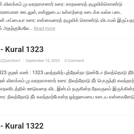
றள் விளக்கம் மு.வரதராசனார் உரை: காதலரைத் தழுவிக்கொண்டு
ு காரணமான ஊடலுள், என்னுடைய உள்ளத்தை உடைக்க வல்ல படை
ன் பாப்பையா உரை: என்னவரைத் தழுவிக் கொண்டு, விடாமல் இருப்பதற
 அதற்குமேலே...
Read more
- Kural 1323
2Zjunction1
·
September 15, 2023
·
0 Comment
1323 குறள் எண் : 1323 புலத்தலிற் புத்தேள்நா டுண்டோ நிலத்தொடு நீர
ள் விளக்கம் மு.வரதராசனார் உரை: நிலத்தோடு நீர் பொருந்தி கலந்தாற
தலரிடத்தில் ஊடுவதை விட இன்பம் தருகின்ற தேவருலம் இருக்கின
ரை: நிலத்தோடு நீர் கலந்தாற்போன்ற ஒற்றுமையை உடைய என்னவரோடு.
- Kural 1322