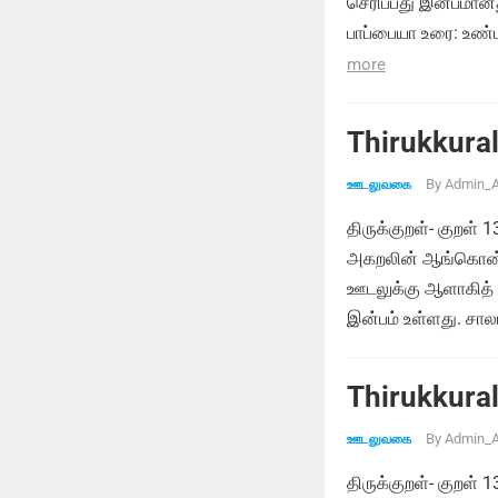
செரிப்பது இன்பமான
பாப்பையா உரை: உண்
more
Thirukkural
By
Admin_A
ஊடலுவகை
திருக்குறள்- குறள் 
அகறலின் ஆங்கொன் ற
ஊடலுக்கு ஆளாகித் த
இன்பம் உள்ளது. சால
Thirukkural
By
Admin_A
ஊடலுவகை
திருக்குறள்- குறள் 