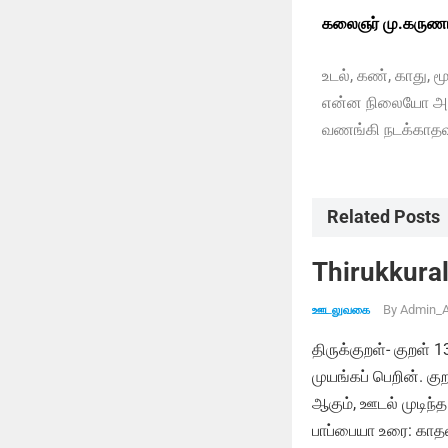
கலைஞர் மு.கருணா
உடல், கண், காது, 
என்ன நிலையோ அத
வணங்கி நடக்காதவன
Related Posts
Thirukkural
By
Admin_A
ஊடலுவகை
திருக்குறள்- குறள் 
முயங்கப் பெறின். க
ஆகும், ஊடல் முடிந்த
பாப்பையா உரை: காதல்