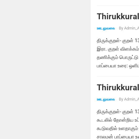
Thirukkural
By
Admin_A
ஊடலுவகை
திருக்குறள்- குறள
இரா. குறள் விளக்க
தணிக்கும் பொருட்டு 
பாப்பையா உரை: ஒள
Thirukkural
By
Admin_A
ஊடலுவகை
திருக்குறள்- குறள்
கூடலில் தோன்றிய உப்
கூடுவதில் உளதாகு
சாலமன் பாப்பையா உர