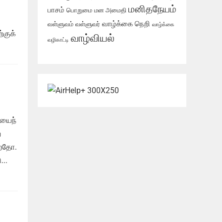
மனிதநேயம்
பாசம்
பொறுமை
மன அமைதி
வாழ்க்கை நெறி
வள்ளுவம்
வள்ளுவர்
வாழ்க்கை
்குக்
வாழ்வியல்
வழிகாட்டி
ியைந்
்
்றதோ.
..