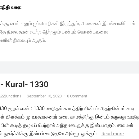
நிதி உரை:
மூக்கு, வாய் எனும் ஐம்பொறிகள் இருந்தும், அவைகள் இயங்காவிட்டால்
ே நிலைதான் ஈடற்ற ஆற்றலும் பண்பும் கொண்டவனை
ின் நிலையும் ஆகும்.
- Kural- 1330
2Zjunction1
·
September 15, 2023
·
0 Comment
1330 குறள் எண் : 1330 ஊடுதல் காமத்திற் கின்பம் அதற்கின்பம் கூடி
ுறள் விளக்கம் மு.வரதராசனார் உரை: காமத்திற்கு இன்பம் தருவது ஊடு
 பின் கூடித் தழுவப் பெற்றால் அந்த ஊடலுக்கு இன்பமாகும். சாலமன்
 நுகர்ச்சிக்கு இன்பம் ஊடுதலே அவ்வூடலுக்கும்...
Read more