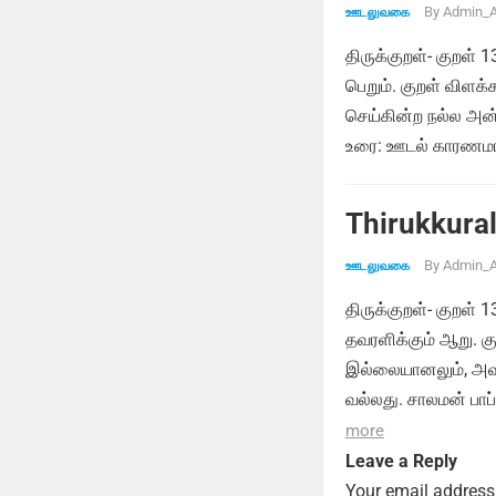
By
Admin_A
ஊடலுவகை
திருக்குறள்- குறள் 
பெறும். குறள் விளக
செய்கின்ற நல்ல அன்
உரை: ஊடல் காரணமாக
Thirukkural
By
Admin_A
ஊடலுவகை
திருக்குறள்- குறள்
தவரளிக்கும் ஆறு. க
இல்லையானலும், அவர
வல்லது. சாலமன் பாப
more
Leave a Reply
Your email address 