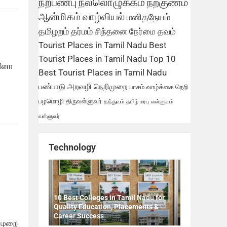
நற்பண்பு
நல்லொழுக்கம்
நற்குணம்
ஆன்மிகம்
வாழ்வியல்
மனிதநேயம்
தமிழறம்
தர்மம்
சிந்தனை
நேர்மை
தவம்
Tourist Places in Tamil Nadu
Best
Tourist Places in Tamil Nadu
Top 10
ன்னோ
Best Tourist Places in Tamil Nadu
பண்பாடு
அறவழி
நெறிமுறை
பாசம்
வாழ்க்கை நெறி
பழமொழி
திருவள்ளுவர்
தத்துவம்
தமிழ் மரபு
வள்ளுவம்
வள்ளுவர்
Technology
10 Best Colleges in Tamil Nadu for
Quality Education, Placements &
Career Success
 முறை