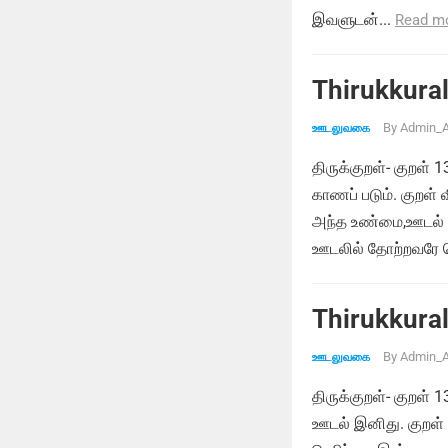
இவளுடன்...
Read m
Thirukkural
By
Admin_A
ஊடலுவகை
திருக்குறள்- குறள்
காணப் படும். குறள்
அந்த உண்மை,ஊடல் மு
ஊடலில் தோற்றவரே வெ
Thirukkural
By
Admin_A
ஊடலுவகை
திருக்குறள்- குறள்
ஊடல் இனிது. குறள்