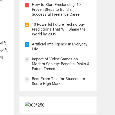
How to Start Freelancing: 10
1
Proven Steps to Build a
Successful Freelance Career
10 Powerful Future Technology
2
Predictions That Will Shape the
World by 2035
லிற்
Artificial Intelligence in Everyday
3
Life
ஆவர்,
ரை:
Impact of Video Games on
4
Modern Society: Benefits, Risks &
Future Trends
Best Exam Tips for Students to
5
Score High Marks