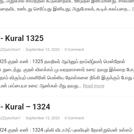
து, அதுபோல் காமத்தில் கூடுவதைவிட ஊடுதல் இன்பமானது. சாலமன
பதைவிட உண்டது செரிப்பது இனியது; அதுபோலக், கூடிக் கலப்பதை...
- Kural 1325
2Zjunction1
·
September 15, 2023
·
0 Comment
1325 குறள் எண் : 1325 தவறிலர் ஆயினும் தாம்வீழ்வார் மென்றோள்
ுடைத்து. குறள் விளக்கம் மு.வரதராசனார் உரை: தவறு இல்லாத போத
ாம் விரும்பும் மகளிரின் மெல்லிய தோள்களை நீங்கி இருக்கும் போது 
மன் பாப்பையா உரை: ஆண்கள் மீது தவறு...
Read more
- Kural – 1324
2Zjunction1
·
September 15, 2023
·
0 Comment
1324 குறள் எண் : 1324 புல்லி விடாஅப் புலவியுள் தோன்றுமென் உள்ளம்