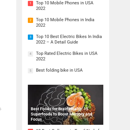
Top 10 Mobile Phones in USA
1
2022
Top 10 Mobile Phones in India
2
2022
Top 10 Best Electric Bikes In India
3
2022 – A Detail Guide
Top Rated Electric Bikes in USA
4
2022
Best folding bike in USA
5
த
Best Foods for Brain Health: 15
Superfoods to Boost Memory and
Focus