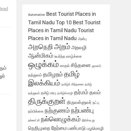
்
Read
Best Tourist Places in
Automation
Tamil Nadu
Top 10 Best Tourist
Places in Tamil Nadu
Tourist
Places in Tamil Nadu
அன்பு
அறம்
அறநெறி
அறவழி
ஆன்மிகம்
உயர்ந்த வாழ்க்கை
ஒழுக்கம்
சிந்தனை
காதல்
ஞானம்
ும்
தமிழ்
தமிழறம்
தத்துவம்
ஓர்
இலக்கியம்
தமிழ்ச் சிந்தனை
தமிழ்
தர்மம்
தவம்
தமிழ் மரபு
தத்துவம்
தமிழ்மொழி
திருக்குறள்
திருவள்ளுவர்
நட்பு
நற்பண்பு
நற்குணம்
நம்பிக்கை
நல்லொழுக்கம்
நல்லாட்சி
நீதிக்கூறு
நேர்மை
நெறிமுறை
பண்பாடு
பழமொழி