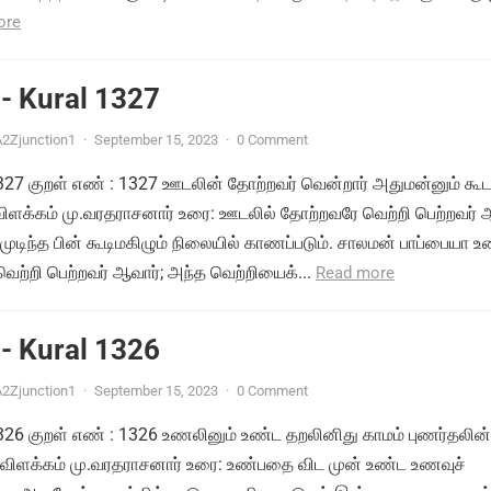
ore
- Kural 1327
2Zjunction1
·
September 15, 2023
·
0 Comment
 1327 குறள் எண் : 1327 ஊடலின் தோற்றவர் வென்றார் அதுமன்னும் கூட
 விளக்கம் மு.வரதராசனார் உரை: ஊடலில் தோற்றவரே வெற்றி பெற்றவர் 
டிந்த பின் கூடிமகிழும் நிலையில் காணப்படும். சாலமன் பாப்பையா உ
ற்றி பெற்றவர் ஆவார்; அந்த வெற்றியைக்...
Read more
- Kural 1326
2Zjunction1
·
September 15, 2023
·
0 Comment
 1326 குறள் எண் : 1326 உணலினும் உண்ட தறலினிது காமம் புணர்தலின்
 விளக்கம் மு.வரதராசனார் உரை: உண்பதை விட முன் உண்ட உணவுச்