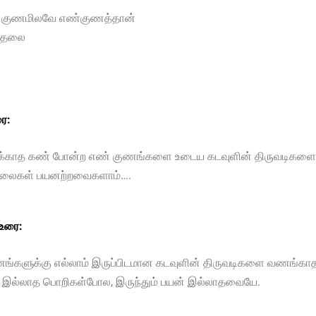
் குணமிலவே எண்குணத்தான்
 தலை
ை:
ர்க்காத கண் போன்ற எண் குணங்களை உடைய கடவுளின் திருவடிகளை
லைகள் பயனற்றவைகளாம்….
 உரை:
ணங்களுக்கு எல்லாம் இருப்பிடமான கடவுளின் திருவடிகளை வணங்கா
் இல்லாத பொறிகள்போல, இருந்தும் பயன் இல்லாதவையே.