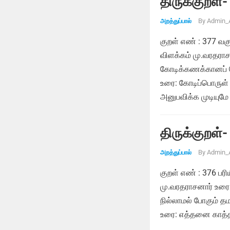
திருக்குறள்-
By
Admin_
அறத்துப்பால்
குறள் எண் : 377 வக
விளக்கம் மு.வரதராச
கோடிக்கணக்கானப் ப
உரை: கோடிப்பொருள் 
அனுபவிக்க முடியுமே 
திருக்குறள்-
By
Admin_
அறத்துப்பால்
குறள் எண் : 376 பர
மு.வரதராசனார் உரை:
நில்லாமல் போகும் 
உரை: எத்தனை காத்தா