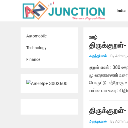
India
Automobile
ஊழ்
திருக்குறள்-
Technology
By
Admin_
அறத்துப்பால்
Finance
குறள் எண் : 380 ஊழி
மு.வரதராசனார் உர
பொருட்டு மற்றோரு வ
பாப்பையா உரை: வி
திருக்குறள்-
By
Admin_
அறத்துப்பால்