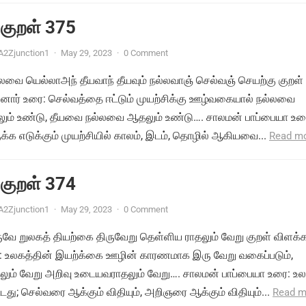
 குறள் 375
A2Zjunction1
·
May 29, 2023
·
0 Comment
்லவை யெல்லாஅந் தீயவாந் தீயவும் நல்லவாஞ் செல்வஞ் செயற்கு குறள்
சனார் உரை: செல்வத்தை ஈட்டும் முயற்சிக்கு ஊழ்வகையால் நல்லவை
ும் உண்டு, தீயவை நல்லவை ஆதலும் உண்டு…. சாலமன் பாப்பையா உர
க்க எடுக்கும் முயற்சியில் காலம், இடம், தொழில் ஆகியவை...
Read m
 குறள் 374
A2Zjunction1
·
May 29, 2023
·
0 Comment
ுவே றுலகத் தியற்கை திருவேறு தெள்ளிய ராதலும் வேறு குறள் விளக்க
: உலகத்தின் இயற்க்கை ஊழின் காரணமாக இரு வேறு வகைப்படும்,
ும் வேறு அறிவு உடையவராதலும் வேறு…. சாலமன் பாப்பையா உரை: உல
து; செல்வரை ஆக்கும் விதியும், அறிஞரை ஆக்கும் விதியும்...
Read m