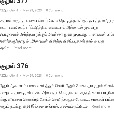
 குறள் 377
A2Zjunction1
·
May 29, 2023
·
0 Comment
ுத்தான் வகுத்த வகையல்லாற் கோடி தொகுத்தார்க்குந் துய்த்த லரிது க
னார் உரை: ஊழ் ஏற்ப்படுத்திய வகையால் அல்லாமல் முயன்று
ொருளைச் சேர்த்தவருக்கும் அவற்றை நுகர முடியாது…. சாலமன் பாப
சேர்ந்திருந்தாலும் , இறைவன் விதித்த விதிப்படிதான் நாம் அதை
தவிர,...
Read more
 குறள் 376
A2Zjunction1
·
May 29, 2023
·
0 Comment
ியினும் ஆகாவாம் பாலல்ல உய்த்துச் சொரியினும் போகா தம குறள் விளக்
 ஊழால் தமக்கு உரியவை அல்லாதப் பொருள்கள் வருந்திக்காப்பாற்றின
தமக்கு உரியவை கொண்டு போய்ச் சொரிந்தாலும் போகா…. சாலமன் பாப்
லும் நமக்கு விதி இல்லை என்றால், செல்வம் நம்மிடம்...
Read more