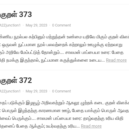
 குறள் 373
A2Zjunction1
·
May 29, 2023
·
0 Comment
ண்ணிய நூல்பல கற்பினும் மற்றுந்தன் உண்மை யறிவே மிகும் குறள் விளக
 ஒருவன் நுட்பமான நூல் பலவற்றைக் கற்றாலும் ஊழுக்கு ஏற்றவாறு
ம் அறிவே மேம்பட்டுத் தோன்றும்…. சாலமன் பாப்பையா உரை: பேதை
ிதி நமக்கு இருந்தால், நுட்பமான கருத்துக்களை உடைய...
Read more
 குறள் 372
A2Zjunction1
·
May 29, 2023
·
0 Comment
தைப் படுக்கும் இழவூழ் அறிவகற்றும் ஆகலூ ழுற்றக் கடை குறள் விளக்
: பொருள் இழந்தற்கு காரணமான ஊழ், பேதை யாக்கும் பொருள் ஆவதற
ப் பெருக்கும்…. சாலமன் பாப்பையா உரை: தாழ்வதற்கு உரிய விதி
ிதனைப் பேதை ஆக்கும்; உயர்வதற்கு உரிய...
Read more