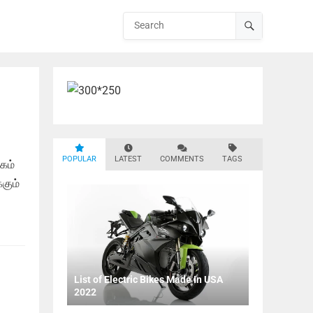
POPULAR
LATEST
COMMENTS
TAGS
கம்
கும்
List of Electric Bikes Made In USA
2022