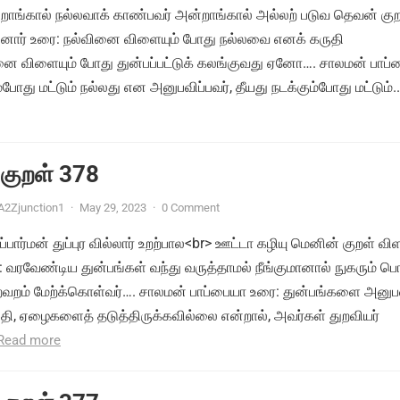
்றாங்கால் நல்லவாக் காண்பவர் அன்றாங்கால் அல்லற் படுவ தெவன் கு
சனார் உரை: நல்வினை விளையும் போது நல்லவை எனக் கருதி
ினை விளையும் போது துன்பப்பட்டுக் கலங்குவது ஏனோ…. சாலமன் பாப
்போது மட்டும் நல்லது என அனுபவிப்பவர், தீயது நடக்கும்போது மட்டும்..
 குறள் 378
A2Zjunction1
·
May 29, 2023
·
0 Comment
ப்பார்மன் துப்புர வில்லார் உறற்பால<br> ஊட்டா கழியு மெனின் குறள் வி
 வரவேண்டிய துன்பங்கள் வந்து வருத்தாமல் நீங்குமானால் நுகரும் ப
றவறம் மேற்க்கொள்வர்…. சாலமன் பாப்பையா உரை: துன்பங்களை அனுப
ிதி, ஏழைகளைத் தடுத்திருக்கவில்லை என்றால், அவர்கள் துறவியர்
Read more