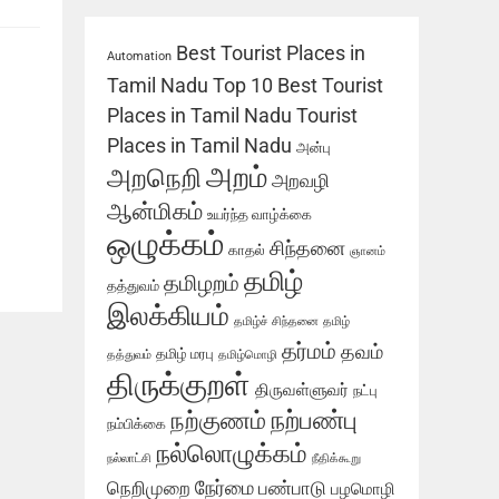
Best Tourist Places in
Automation
Tamil Nadu
Top 10 Best Tourist
Places in Tamil Nadu
Tourist
Places in Tamil Nadu
அன்பு
அறம்
அறநெறி
அறவழி
ஆன்மிகம்
உயர்ந்த வாழ்க்கை
ஒழுக்கம்
சிந்தனை
காதல்
ஞானம்
தமிழ்
தமிழறம்
தத்துவம்
இலக்கியம்
தமிழ்ச் சிந்தனை
தமிழ்
தர்மம்
தவம்
தமிழ் மரபு
தத்துவம்
தமிழ்மொழி
திருக்குறள்
திருவள்ளுவர்
நட்பு
நற்பண்பு
நற்குணம்
நம்பிக்கை
நல்லொழுக்கம்
நல்லாட்சி
நீதிக்கூறு
நேர்மை
நெறிமுறை
பண்பாடு
பழமொழி