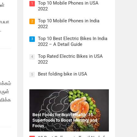
Top 10 Mobile Phones in USA
1
றள்
2022
Top 10 Mobile Phones in India
்பையா
2
2022
.
Top 10 Best Electric Bikes In India
3
2022 – A Detail Guide
Top Rated Electric Bikes in USA
4
2022
Best folding bike in USA
5
ளக்கம்
ொருள்
விக்க
Best Foods for Brain Health: 15
Superfoods to Boost Memory and
Focus