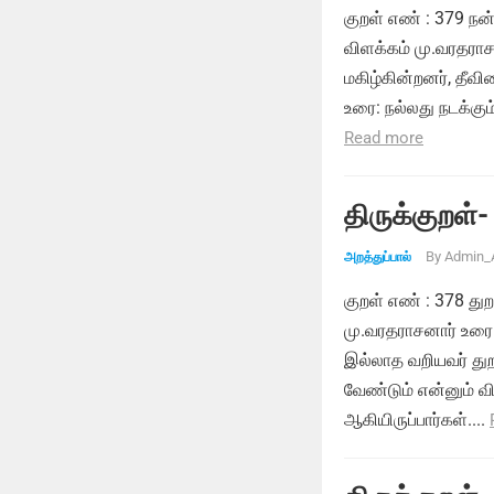
குறள் எண் : 379 நன
விளக்கம் மு.வரதரா
மகிழ்கின்றனர், தீவ
உரை: நல்லது நடக்கும
Read more
திருக்குறள்-
By
Admin_
அறத்துப்பால்
குறள் எண் : 378 துற
மு.வரதராசனார் உரை:
இல்லாத வறியவர் து
வேண்டும் என்னும் வ
ஆகியிருப்பார்கள்....