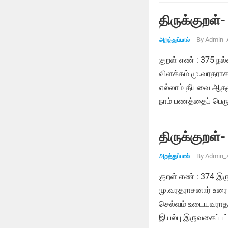
திருக்குறள்-
By
Admin_
அறத்துப்பால்
குறள் எண் : 375 நல
விளக்கம் மு.வரதரா
எல்லாம் தீயவை ஆதல
நாம் பணத்தைப் பெரு
திருக்குறள்-
By
Admin_
அறத்துப்பால்
குறள் எண் : 374 இர
மு.வரதராசனார் உரை
செல்வம் உடையவராதல
இயல்பு இருவகைப்பட்ட