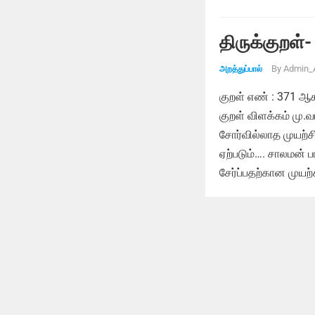
திருக்குறள்-
By
Admin_
அறத்துப்பால்
குறள் எண் : 371 ஆ
குறள் விளக்கம் மு
சோர்வில்லாத முயற்
ஏற்படும்…. சாலமன் ப
சேர்ப்பதற்கான முயற்ச