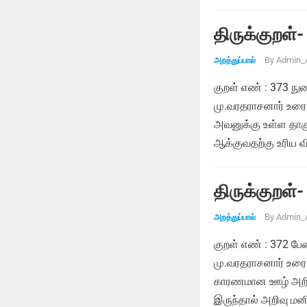
திருக்குறள்-
By
Admin_
அறத்துப்பால்
குறள் எண் : 373 நு
மு.வரதராசனார் உரை:
அவனுக்கு உள்ள தாகு
ஆக்குவதற்கு உரிய வ
திருக்குறள்-
By
Admin_
அறத்துப்பால்
குறள் எண் : 372 பே
மு.வரதராசனார் உரை
காரணமான ஊழ் அறிவை
இருந்தால் அறிவு மன