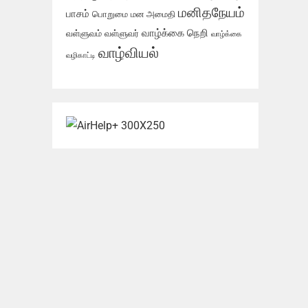
மனிதநேயம்
பாசம்
பொறுமை
மன அமைதி
வாழ்க்கை நெறி
வள்ளுவம்
வள்ளுவர்
வாழ்க்கை
வாழ்வியல்
வழிகாட்டி