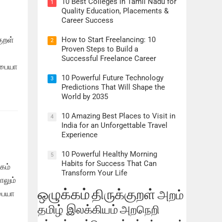
10 Best Colleges in Tamil Nadu for
1
Quality Education, Placements &
Career Success
How to Start Freelancing: 10
ுறள்
2
Proven Steps to Build a
Successful Freelance Career
்பையா
10 Powerful Future Technology
3
Predictions That Will Shape the
World by 2035
10 Amazing Best Places to Visit in
4
India for an Unforgettable Travel
Experience
10 Powerful Healthy Morning
5
Habits for Success That Can
கம்
Transform Your Life
ாலும்
ஒழுக்கம்
திருக்குறள்
அறம்
பையா
தமிழ் இலக்கியம்
அறநெறி