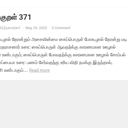
 குறள் 371
A2Zjunction1
·
May 29, 2023
·
0 Comment
கூழால் தோன்றும் அசைவின்மை கைப்பொருள் போகூழால் தோன்று மடி
.வரதராசனார் உரை: கைப்பொருள் ஆவதற்க்கு காரணமான ஊழால்
சி உண்டாகும், கைப்பொருள் போவதற்க்கு காரணமான ஊழால் சோம்பல்
ாப்பையா உரை: பணம் சேர்வதற்கு உரிய விதி நமக்கு இருந்தால்,
ி உண்டாகும்....
Read more