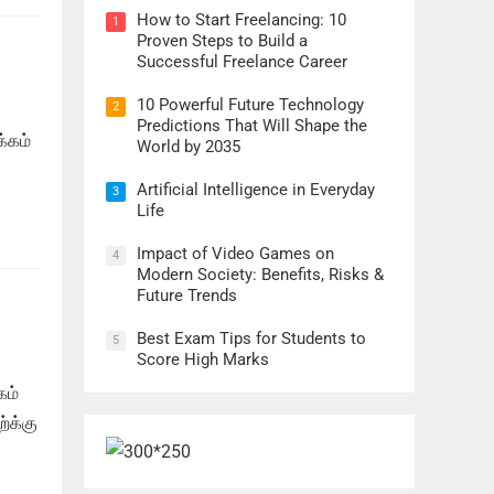
How to Start Freelancing: 10
1
Proven Steps to Build a
Successful Freelance Career
10 Powerful Future Technology
2
Predictions That Will Shape the
்கம்
World by 2035
Artificial Intelligence in Everyday
3
Life
Impact of Video Games on
4
Modern Society: Benefits, Risks &
Future Trends
Best Exam Tips for Students to
5
Score High Marks
கம்
்க்கு