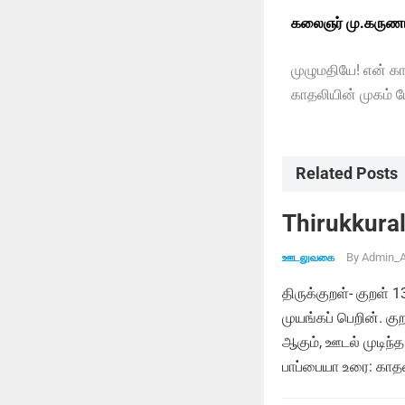
கலைஞர் மு.கருணா
முழுமதியே! என் க
காதலியின் முகம் 
Related Posts
Thirukkural
By
Admin_A
ஊடலுவகை
திருக்குறள்- குறள் 
முயங்கப் பெறின். க
ஆகும், ஊடல் முடிந்த
பாப்பையா உரை: காதல்