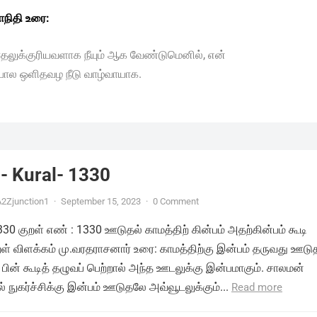
நிதி உரை:
ாதலுக்குரியவளாக நீயும் ஆக வேண்டுமெனில், என்
போல ஒளிதவழ நீடு வாழ்வாயாக.
- Kural- 1330
2Zjunction1
·
September 15, 2023
·
0 Comment
1330 குறள் எண் : 1330 ஊடுதல் காமத்திற் கின்பம் அதற்கின்பம் கூடி
ுறள் விளக்கம் மு.வரதராசனார் உரை: காமத்திற்கு இன்பம் தருவது ஊடு
 பின் கூடித் தழுவப் பெற்றால் அந்த ஊடலுக்கு இன்பமாகும். சாலமன்
 நுகர்ச்சிக்கு இன்பம் ஊடுதலே அவ்வூடலுக்கும்...
Read more