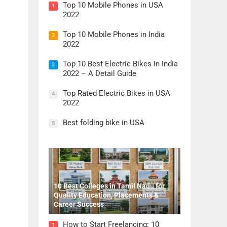
Top 10 Mobile Phones in USA
1
2022
Top 10 Mobile Phones in India
2
2022
Top 10 Best Electric Bikes In India
3
2022 – A Detail Guide
Top Rated Electric Bikes in USA
4
2022
Best folding bike in USA
5
10 Best Colleges in Tamil Nadu for
Quality Education, Placements &
Career Success
How to Start Freelancing: 10
1