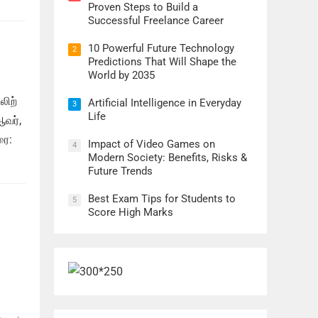
Proven Steps to Build a
Successful Freelance Career
10 Powerful Future Technology
2
Predictions That Will Shape the
World by 2035
லிற்
Artificial Intelligence in Everyday
3
Life
ஆவர்,
ரை:
Impact of Video Games on
4
Modern Society: Benefits, Risks &
Future Trends
Best Exam Tips for Students to
5
Score High Marks
்