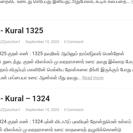
பதைவிட உண்டது செரிப்பது இனியது; அதுபோலக், கூடிக் கலப்பதை...
- Kural 1325
2Zjunction1
·
September 15, 2023
·
0 Comment
1325 குறள் எண் : 1325 தவறிலர் ஆயினும் தாம்வீழ்வார் மென்றோள்
ுடைத்து. குறள் விளக்கம் மு.வரதராசனார் உரை: தவறு இல்லாத போத
ாம் விரும்பும் மகளிரின் மெல்லிய தோள்களை நீங்கி இருக்கும் போது 
மன் பாப்பையா உரை: ஆண்கள் மீது தவறு...
Read more
- Kural – 1324
2Zjunction1
·
September 15, 2023
·
0 Comment
1324 குறள் எண் : 1324 புல்லி விடாஅப் புலவியுள் தோன்றுமென் உள்ளம்
றள் விளக்கம் மு.வரதராசனார் உரை: காதலரைத் தழுவிக்கொண்டு