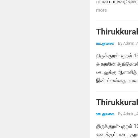
பாப்பையா உரை: உண்
more
Thirukkural
By
Admin_A
ஊடலுவகை
திருக்குறள்- குறள் 
அகறலின் ஆங்கொன் ற
ஊடலுக்கு ஆளாகித் த
இன்பம் உள்ளது. சால
Thirukkural
By
Admin_A
ஊடலுவகை
திருக்குறள்- குறள் 
உடைக்கும் படை. கு