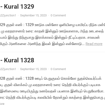
- Kural 1329
2Zjunction1
·
September 15, 2023
·
0 Comment
் 1329 குறள் எண் : 1329 ஊடுக மன்னோ ஒளியிழை யாமிரப்ப நீடுக ம
ம் மு.வரதராசனார் உரை: காதலி இன்னும் ஊடுவாளாக, அந்த ஊடலைத்
யாம் இரந்து நிற்குமாறு இராக்காலம் இன்னும் நீட்டிப்பதாக. சாலமன்
ிமிகும் அணிகளை அணிந்த இவள் இன்னும் என்னோடு...
Read more
- Kural 1328
2Zjunction1
·
September 15, 2023
·
0 Comment
 1328 குறள் எண் : 1328 ஊடிப் பெறுகுவம் கொல்லோ நுதல்வெயர்ப்பக்
பு. குறள் விளக்கம் மு.வரதராசனார் உரை: நெற்றி வியர்க்கும் படியாக
ம் இனிமையை ஊடியிருந்து உணர்வதன் பயனாக இனியும் பெறுவோமோ.
ை: நெற்றி வியர்க்கும்படி கலவியில் தோன்றும் சுகத்தை இன்னுமொரு
ore