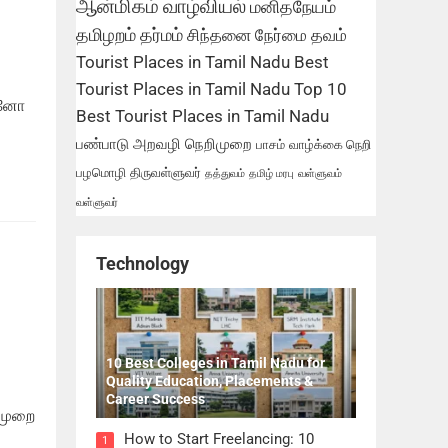
ஆன்மிகம்
வாழ்வியல்
மனிதநேயம்
தமிழறம்
தர்மம்
சிந்தனை
நேர்மை
தவம்
Tourist Places in Tamil Nadu
Best
Tourist Places in Tamil Nadu
Top 10
ன்னோ
Best Tourist Places in Tamil Nadu
பண்பாடு
அறவழி
நெறிமுறை
பாசம்
வாழ்க்கை நெறி
பழமொழி
திருவள்ளுவர்
தத்துவம்
தமிழ் மரபு
வள்ளுவம்
வள்ளுவர்
Technology
10 Best Colleges in Tamil Nadu for
Quality Education, Placements &
Career Success
 முறை
How to Start Freelancing: 10
1