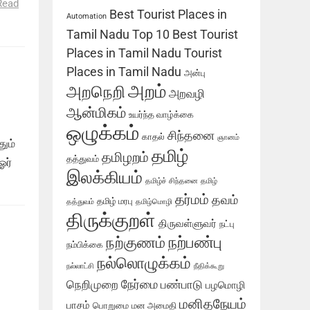
Read
Best Tourist Places in
Automation
Tamil Nadu
Top 10 Best Tourist
Places in Tamil Nadu
Tourist
Places in Tamil Nadu
அன்பு
அறம்
அறநெறி
அறவழி
ஆன்மிகம்
உயர்ந்த வாழ்க்கை
ஒழுக்கம்
சிந்தனை
காதல்
ஞானம்
ும்
தமிழ்
தமிழறம்
தத்துவம்
ஓர்
இலக்கியம்
தமிழ்ச் சிந்தனை
தமிழ்
தர்மம்
தவம்
தமிழ் மரபு
தத்துவம்
தமிழ்மொழி
திருக்குறள்
திருவள்ளுவர்
நட்பு
நற்பண்பு
நற்குணம்
நம்பிக்கை
நல்லொழுக்கம்
நல்லாட்சி
நீதிக்கூறு
நேர்மை
நெறிமுறை
பண்பாடு
பழமொழி
மனிதநேயம்
பாசம்
பொறுமை
மன அமைதி