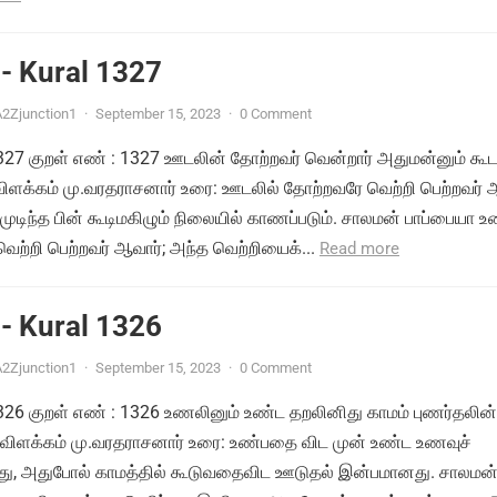
- Kural 1327
2Zjunction1
·
September 15, 2023
·
0 Comment
 1327 குறள் எண் : 1327 ஊடலின் தோற்றவர் வென்றார் அதுமன்னும் கூட
 விளக்கம் மு.வரதராசனார் உரை: ஊடலில் தோற்றவரே வெற்றி பெற்றவர் 
டிந்த பின் கூடிமகிழும் நிலையில் காணப்படும். சாலமன் பாப்பையா உ
ற்றி பெற்றவர் ஆவார்; அந்த வெற்றியைக்...
Read more
- Kural 1326
2Zjunction1
·
September 15, 2023
·
0 Comment
 1326 குறள் எண் : 1326 உணலினும் உண்ட தறலினிது காமம் புணர்தலின்
 விளக்கம் மு.வரதராசனார் உரை: உண்பதை விட முன் உண்ட உணவுச்
து, அதுபோல் காமத்தில் கூடுவதைவிட ஊடுதல் இன்பமானது. சாலமன