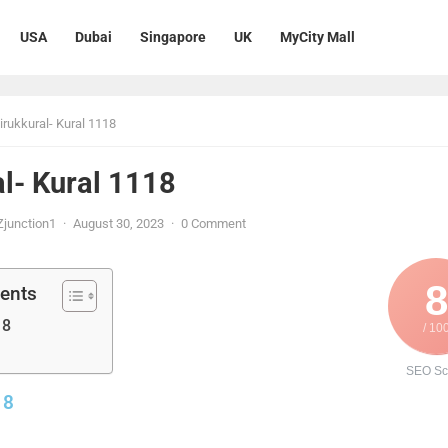
USA
Dubai
Singapore
UK
MyCity Mall
irukkural- Kural 1118
l- Kural 1118
junction1
·
August 30, 2023
·
0 Comment
8
tents
18
/ 10
SEO Sc
18