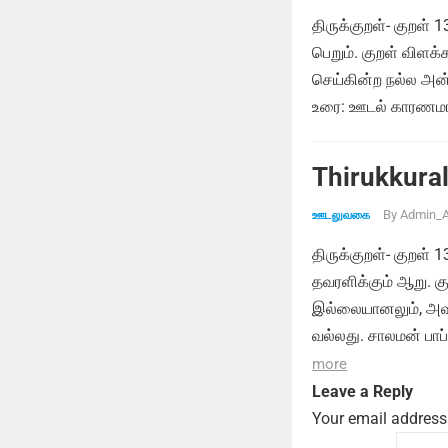
திருக்குறள்- குறள் 
பெறும். குறள் விளக
செய்கின்ற நல்ல அன்
உரை: ஊடல் காரணமாக
Thirukkural
By
Admin_A
ஊடலுவகை
திருக்குறள்- குறள்
தவரளிக்கும் ஆறு. க
இல்லையானலும், அவர
வல்லது. சாலமன் பாப
more
Leave a Reply
Your email address 