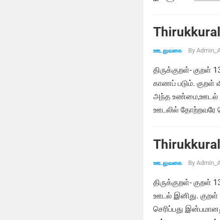
Thirukkural
By
Admin_A
ஊடலுவகை
திருக்குறள்- குறள்
காணப் படும். குறள்
அந்த உண்மை,ஊடல் மு
ஊடலில் தோற்றவரே வெ
Thirukkural
By
Admin_A
ஊடலுவகை
திருக்குறள்- குறள்
ஊடல் இனிது. குறள்
செரிப்பது இன்பமான