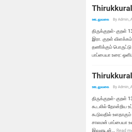
Thirukkural
By
Admin_A
ஊடலுவகை
திருக்குறள்- குறள
இரா. குறள் விளக்க
தணிக்கும் பொருட்டு 
பாப்பையா உரை: ஒள
Thirukkural
By
Admin_A
ஊடலுவகை
திருக்குறள்- குறள்
கூடலில் தோன்றிய உப்
கூடுவதில் உளதாகு
சாலமன் பாப்பையா உர
இவளுடன்...
Read m