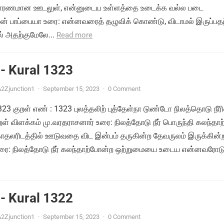
ு காரணமான ஊடலுள், என்னுடைய உள்ளத்தை உடைக்க வல்ல படை
ன் பாப்பையா உரை: என்னவரைத் தழுவிக் கொண்டு, விடாமல் இருப்பதற
 அதற்குமேலே...
Read more
- Kural 1323
2Zjunction1
·
September 15, 2023
·
0 Comment
1323 குறள் எண் : 1323 புலத்தலிற் புத்தேள்நா டுண்டோ நிலத்தொடு நீர
ள் விளக்கம் மு.வரதராசனார் உரை: நிலத்தோடு நீர் பொருந்தி கலந்தாற
தலரிடத்தில் ஊடுவதை விட இன்பம் தருகின்ற தேவருலம் இருக்கின
ரை: நிலத்தோடு நீர் கலந்தாற்போன்ற ஒற்றுமையை உடைய என்னவரோடு.
- Kural 1322
2Zjunction1
·
September 15, 2023
·
0 Comment