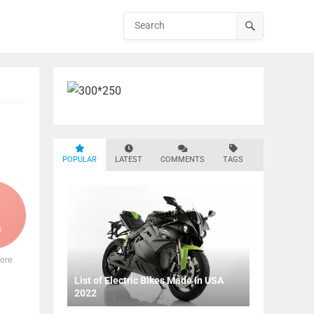
POPULAR
LATEST
COMMENTS
TAGS
0
ore
List of Electric Bikes Made In USA
2022