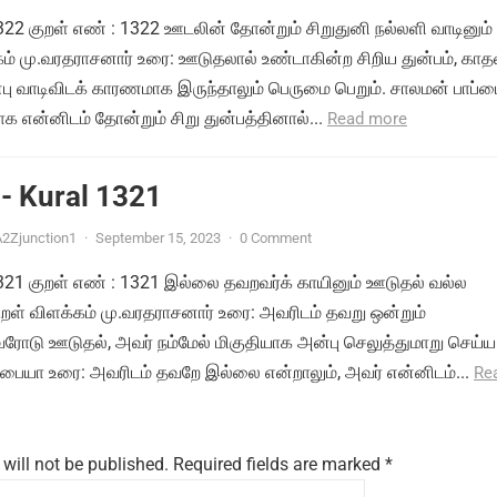
1322 குறள் எண் : 1322 ஊடலின் தோன்றும் சிறுதுனி நல்லளி வாடினும் 
்கம் மு.வரதராசனார் உரை: ஊடுதலால் உண்டாகின்ற சிறிய துன்பம், காத
பு வாடிவிடக் காரணமாக இருந்தாலும் பெருமை பெறும். சாலமன் பாப்
 என்னிடம் தோன்றும் சிறு துன்பத்தினால்...
Read more
- Kural 1321
2Zjunction1
·
September 15, 2023
·
0 Comment
 1321 குறள் எண் : 1321 இல்லை தவறவர்க் காயினும் ஊடுதல் வல்ல
ுறள் விளக்கம் மு.வரதராசனார் உரை: அவரிடம் தவறு ஒன்றும்
ோடு ஊடுதல், அவர் நம்மேல் மிகுதியாக அன்பு செலுத்துமாறு செய்ய
்பையா உரை: அவரிடம் தவறே இல்லை என்றாலும், அவர் என்னிடம்...
Re
will not be published.
Required fields are marked
*