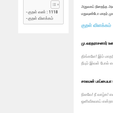
அறுவாய் நிறைந்த அவி
குறள் எண் : 1118
மறுவுண்டோ மாதர் முக
குறள் விளக்கம்
குறள் விளக்கம்
மு.வரதராசனார் உர
திங்களே! இம் மாத
நீயும் இவள் போல் 
சாலமன் பாப்பையா
நிலவே! நீ வாழ்க! 
ஒளிவீசுவாய் என்றால