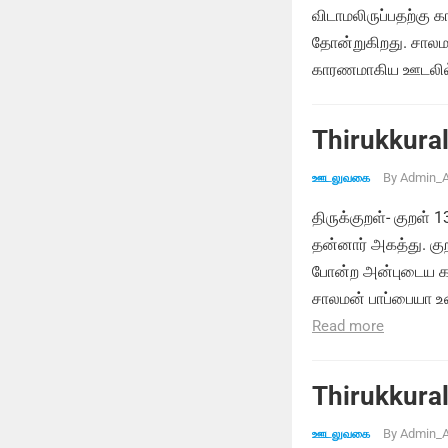
விடாமலிருப்பதற்க
தோன்றுகிறது. சாலம
காரணமாகிய ஊடலில்
Thirukkural
By
Admin_A
ஊடலுவகை
திருக்குறள்- குறள் 
தன்னார் அகத்து. குற
போன்ற அன்புடைய கா
சாலமன் பாப்பையா உ
Read more
Thirukkural
By
Admin_A
ஊடலுவகை