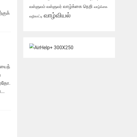
வாழ்க்கை நெறி
வள்ளுவம்
வள்ளுவர்
வாழ்க்கை
்குக்
வாழ்வியல்
வழிகாட்டி
ியைந்
்
்றதோ.
..