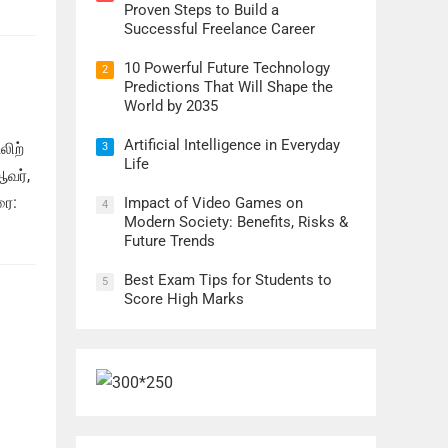
Proven Steps to Build a
Successful Freelance Career
10 Powerful Future Technology
2
Predictions That Will Shape the
World by 2035
Artificial Intelligence in Everyday
லிற்
3
Life
ஆவர்,
ரை:
Impact of Video Games on
4
Modern Society: Benefits, Risks &
Future Trends
Best Exam Tips for Students to
5
Score High Marks
்