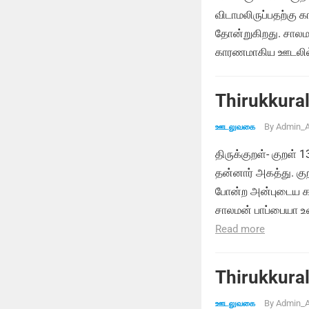
விடாமலிருப்பதற்க
தோன்றுகிறது. சாலம
காரணமாகிய ஊடலில்
Thirukkural
By
Admin_A
ஊடலுவகை
திருக்குறள்- குறள் 
தன்னார் அகத்து. குற
போன்ற அன்புடைய கா
சாலமன் பாப்பையா உ
Read more
Thirukkural
By
Admin_A
ஊடலுவகை