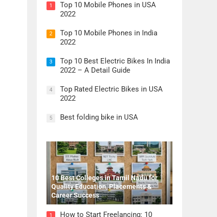
Top 10 Mobile Phones in USA
1
2022
Top 10 Mobile Phones in India
2
2022
Top 10 Best Electric Bikes In India
3
2022 – A Detail Guide
Top Rated Electric Bikes in USA
4
2022
Best folding bike in USA
5
10 Best Colleges in Tamil Nadu for
Quality Education, Placements &
Career Success
How to Start Freelancing: 10
1