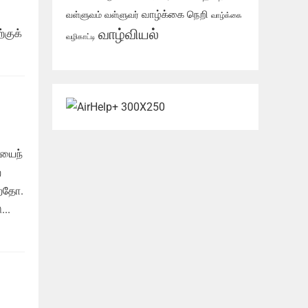
வாழ்க்கை நெறி
வள்ளுவம்
வள்ளுவர்
வாழ்க்கை
வாழ்வியல்
்குக்
வழிகாட்டி
ியைந்
்
்றதோ.
..