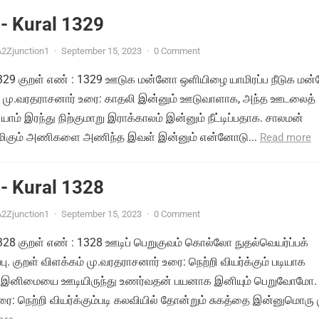
- Kural 1329
2Zjunction1
·
September 15, 2023
·
0 Comment
் 1329 குறள் எண் : 1329 ஊடுக மன்னோ ஒளியிழை யாமிரப்ப நீடுக ம
ம் மு.வரதராசனார் உரை: காதலி இன்னும் ஊடுவாளாக, அந்த ஊடலைத்
யாம் இரந்து நிற்குமாறு இராக்காலம் இன்னும் நீட்டிப்பதாக. சாலமன்
ிமிகும் அணிகளை அணிந்த இவள் இன்னும் என்னோடு...
Read more
- Kural 1328
2Zjunction1
·
September 15, 2023
·
0 Comment
 1328 குறள் எண் : 1328 ஊடிப் பெறுகுவம் கொல்லோ நுதல்வெயர்ப்பக்
பு. குறள் விளக்கம் மு.வரதராசனார் உரை: நெற்றி வியர்க்கும் படியாக
ம் இனிமையை ஊடியிருந்து உணர்வதன் பயனாக இனியும் பெறுவோமோ.
ை: நெற்றி வியர்க்கும்படி கலவியில் தோன்றும் சுகத்தை இன்னுமொரு