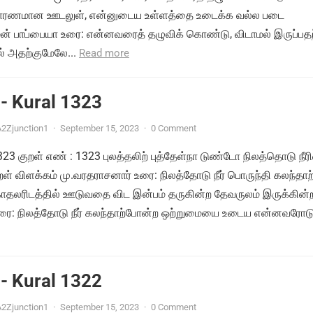
ு காரணமான ஊடலுள், என்னுடைய உள்ளத்தை உடைக்க வல்ல படை
ன் பாப்பையா உரை: என்னவரைத் தழுவிக் கொண்டு, விடாமல் இருப்பதற
 அதற்குமேலே...
Read more
- Kural 1323
2Zjunction1
·
September 15, 2023
·
0 Comment
1323 குறள் எண் : 1323 புலத்தலிற் புத்தேள்நா டுண்டோ நிலத்தொடு நீர
ள் விளக்கம் மு.வரதராசனார் உரை: நிலத்தோடு நீர் பொருந்தி கலந்தாற
தலரிடத்தில் ஊடுவதை விட இன்பம் தருகின்ற தேவருலம் இருக்கின
ரை: நிலத்தோடு நீர் கலந்தாற்போன்ற ஒற்றுமையை உடைய என்னவரோடு.
- Kural 1322
2Zjunction1
·
September 15, 2023
·
0 Comment