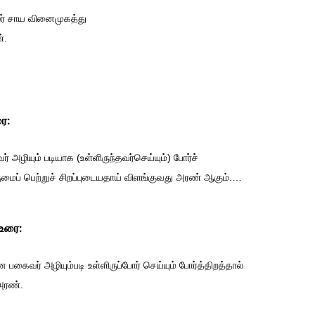
ர் சாய வினைமுகத்து
்.
ை:
 அழியும் படியாக (உள்ளிருந்தவர்செய்யும்) போர்ச்
ைப் பெற்றுச் சிறப்புடையதாய் விளங்குவது அரண் ஆகும்
.
…
 உரை:
கைவர் அழியும்படி உள்ளிருப்போர் செய்யும் போர்த்திறத்தால்
அரண்.