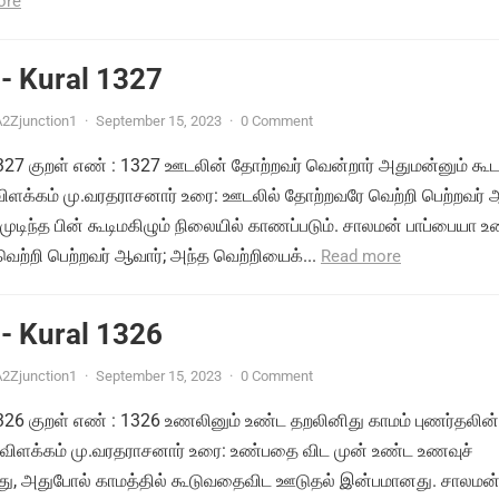
ore
- Kural 1327
2Zjunction1
·
September 15, 2023
·
0 Comment
 1327 குறள் எண் : 1327 ஊடலின் தோற்றவர் வென்றார் அதுமன்னும் கூட
 விளக்கம் மு.வரதராசனார் உரை: ஊடலில் தோற்றவரே வெற்றி பெற்றவர் 
டிந்த பின் கூடிமகிழும் நிலையில் காணப்படும். சாலமன் பாப்பையா உ
ற்றி பெற்றவர் ஆவார்; அந்த வெற்றியைக்...
Read more
- Kural 1326
2Zjunction1
·
September 15, 2023
·
0 Comment
 1326 குறள் எண் : 1326 உணலினும் உண்ட தறலினிது காமம் புணர்தலின்
 விளக்கம் மு.வரதராசனார் உரை: உண்பதை விட முன் உண்ட உணவுச்
து, அதுபோல் காமத்தில் கூடுவதைவிட ஊடுதல் இன்பமானது. சாலமன