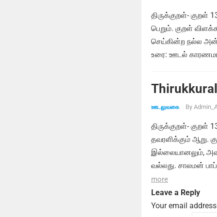
திருக்குறள்- குறள் 
பெறும். குறள் விளக
செய்கின்ற நல்ல அன்
உரை: ஊடல் காரணமாக
Thirukkural
By
Admin_A
ஊடலுவகை
திருக்குறள்- குறள்
தவரளிக்கும் ஆறு. க
இல்லையானலும், அவர
வல்லது. சாலமன் பாப
more
Leave a Reply
Your email address 