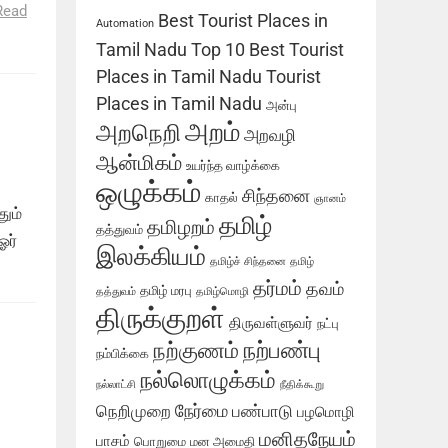
Read
Best Tourist Places in
Automation
Tamil Nadu
Top 10 Best Tourist
Places in Tamil Nadu
Tourist
Places in Tamil Nadu
அன்பு
அறம்
அறநெறி
அறவழி
ஆன்மிகம்
உயர்ந்த வாழ்க்கை
ஒழுக்கம்
சிந்தனை
காதல்
ஞானம்
ும்
தமிழ்
தமிழறம்
தத்துவம்
ஓர்
இலக்கியம்
தமிழ்ச் சிந்தனை
தமிழ்
தர்மம்
தவம்
தமிழ் மரபு
தத்துவம்
தமிழ்மொழி
திருக்குறள்
திருவள்ளுவர்
நட்பு
நற்பண்பு
நற்குணம்
நம்பிக்கை
நல்லொழுக்கம்
நல்லாட்சி
நீதிக்கூறு
நேர்மை
நெறிமுறை
பண்பாடு
பழமொழி
மனிதநேயம்
பாசம்
பொறுமை
மன அமைதி