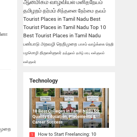
ஆன்மிகம்
வாழ்வியல்
மனிதநேயம்
தமிழறம்
தர்மம்
சிந்தனை
நேர்மை
தவம்
Tourist Places in Tamil Nadu
Best
Tourist Places in Tamil Nadu
Top 10
ன்னோ
Best Tourist Places in Tamil Nadu
பண்பாடு
அறவழி
நெறிமுறை
பாசம்
வாழ்க்கை நெறி
பழமொழி
திருவள்ளுவர்
தத்துவம்
தமிழ் மரபு
வள்ளுவம்
வள்ளுவர்
Technology
10 Best Colleges in Tamil Nadu for
Quality Education, Placements &
Career Success
 முறை
How to Start Freelancing: 10
1