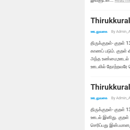
இவளுடன்...
Read m
Thirukkural
By
Admin_A
ஊடலுவகை
திருக்குறள்- குறள்
காணப் படும். குறள்
அந்த உண்மை,ஊடல் மு
ஊடலில் தோற்றவரே வெ
Thirukkural
By
Admin_A
ஊடலுவகை
திருக்குறள்- குறள்
ஊடல் இனிது. குறள்
செரிப்பது இன்பமான