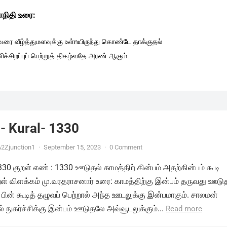
நிதி உரை:
ரை வீழ்த்துமளவுக்கு உள்nயிருந்து கொண்டே தாக்குதல்
ச்சிறப்புப் பெற்றுத் திகழ்வதே அரண் ஆகும்.
- Kural- 1330
2Zjunction1
·
September 15, 2023
·
0 Comment
1330 குறள் எண் : 1330 ஊடுதல் காமத்திற் கின்பம் அதற்கின்பம் கூடி
ுறள் விளக்கம் மு.வரதராசனார் உரை: காமத்திற்கு இன்பம் தருவது ஊடு
 பின் கூடித் தழுவப் பெற்றால் அந்த ஊடலுக்கு இன்பமாகும். சாலமன்
 நுகர்ச்சிக்கு இன்பம் ஊடுதலே அவ்வூடலுக்கும்...
Read more