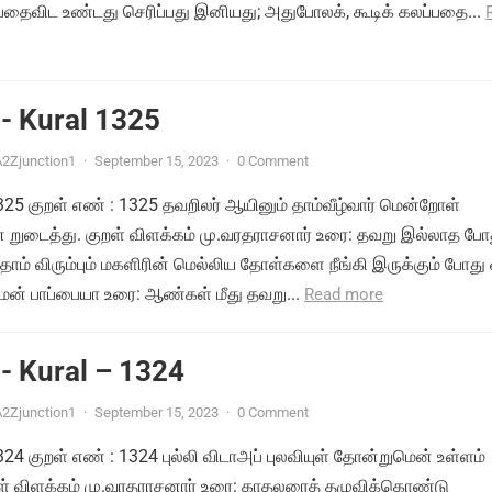
பதைவிட உண்டது செரிப்பது இனியது; அதுபோலக், கூடிக் கலப்பதை...
- Kural 1325
2Zjunction1
·
September 15, 2023
·
0 Comment
1325 குறள் எண் : 1325 தவறிலர் ஆயினும் தாம்வீழ்வார் மென்றோள்
ுடைத்து. குறள் விளக்கம் மு.வரதராசனார் உரை: தவறு இல்லாத போத
ாம் விரும்பும் மகளிரின் மெல்லிய தோள்களை நீங்கி இருக்கும் போது 
மன் பாப்பையா உரை: ஆண்கள் மீது தவறு...
Read more
- Kural – 1324
2Zjunction1
·
September 15, 2023
·
0 Comment
1324 குறள் எண் : 1324 புல்லி விடாஅப் புலவியுள் தோன்றுமென் உள்ளம்
றள் விளக்கம் மு.வரதராசனார் உரை: காதலரைத் தழுவிக்கொண்டு