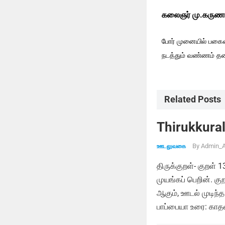
கலைஞர் மு.கருணா
போர் முனையில் பகைவ
நடத்தும் வண்ணம் தனி
Related Posts
Thirukkural
By
Admin_A
ஊடலுவகை
திருக்குறள்- குறள் 
முயங்கப் பெறின். க
ஆகும், ஊடல் முடிந்த
பாப்பையா உரை: காதல்