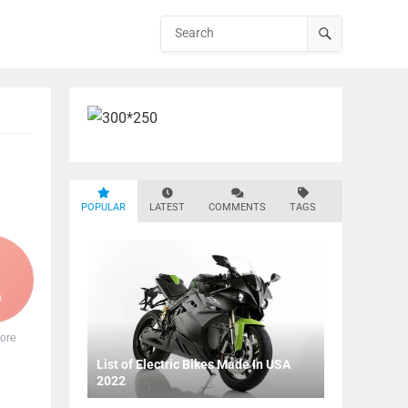
POPULAR
LATEST
COMMENTS
TAGS
0
ore
List of Electric Bikes Made In USA
2022