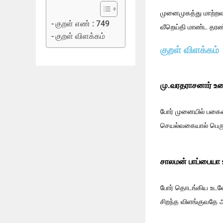
முனைமுகத்து மாற்றல
குறள் எண் : 749
வீறெய்தி மாண்ட தரண
குறள் விளக்கம்
குறள் விளக்கம்
மு.வரதராசனார் உர
போர் முனையில் பகைவர்
செயல்வகையால் பெரும
சாலமன் பாப்பையா
போர் தொடங்கிய உடனே ப
சிறந்த விளங்குவதே 