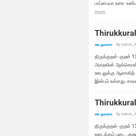
பாப்பையா உரை: உண்
more
Thirukkural
By
Admin_A
ஊடலுவகை
திருக்குறள்- குறள் 
அகறலின் ஆங்கொன் ற
ஊடலுக்கு ஆளாகித் த
இன்பம் உள்ளது. சால
Thirukkural
By
Admin_A
ஊடலுவகை
திருக்குறள்- குறள் 
உடைக்கும் படை. கு