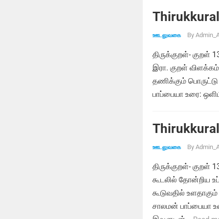
Thirukkural
By
Admin_A
ஊடலுவகை
திருக்குறள்- குறள
இரா. குறள் விளக்க
தணிக்கும் பொருட்டு 
பாப்பையா உரை: ஒள
Thirukkural
By
Admin_A
ஊடலுவகை
திருக்குறள்- குறள்
கூடலில் தோன்றிய உப்
கூடுவதில் உளதாகு
சாலமன் பாப்பையா உர