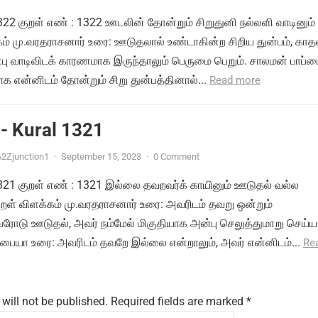
1322 குறள் எண் : 1322 ஊடலின் தோன்றும் சிறுதுனி நல்லளி வாடினும் 
்கம் மு.வரதராசனார் உரை: ஊடுதலால் உண்டாகின்ற சிறிய துன்பம், காத
பு வாடிவிடக் காரணமாக இருந்தாலும் பெருமை பெறும். சாலமன் பாப்
 என்னிடம் தோன்றும் சிறு துன்பத்தினால்...
Read more
- Kural 1321
2Zjunction1
·
September 15, 2023
·
0 Comment
 1321 குறள் எண் : 1321 இல்லை தவறவர்க் காயினும் ஊடுதல் வல்ல
ுறள் விளக்கம் மு.வரதராசனார் உரை: அவரிடம் தவறு ஒன்றும்
ோடு ஊடுதல், அவர் நம்மேல் மிகுதியாக அன்பு செலுத்துமாறு செய்ய
்பையா உரை: அவரிடம் தவறே இல்லை என்றாலும், அவர் என்னிடம்...
Re
will not be published.
Required fields are marked
*