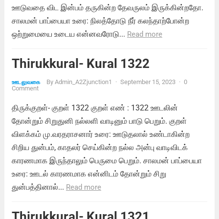
ஊடுவதை விட இன்பம் தருகின்ற தேவருலம் இருக்கின்றதோ.
சாலமன் பாப்பையா உரை: நிலத்தோடு நீர் கலந்தாற்போன்ற
ஒற்றுமையை உடைய என்னவரோடு...
Read more
Thirukkural- Kural 1322
By
Admin_A2Zjunction1
·
September 15, 2023
·
0
ஊடலுவகை
Comment
திருக்குறள்- குறள் 1322 குறள் எண் : 1322 ஊடலின்
தோன்றும் சிறுதுனி நல்லளி வாடினும் பாடு பெறும். குறள்
விளக்கம் மு.வரதராசனார் உரை: ஊடுதலால் உண்டாகின்ற
சிறிய துன்பம், காதலர் செய்கின்ற நல்ல அன்பு வாடிவிடக்
காரணமாக இருந்தாலும் பெருமை பெறும். சாலமன் பாப்பையா
உரை: ஊடல் காரணமாக என்னிடம் தோன்றும் சிறு
துன்பத்தினால்...
Read more
Thirukkural- Kural 1321