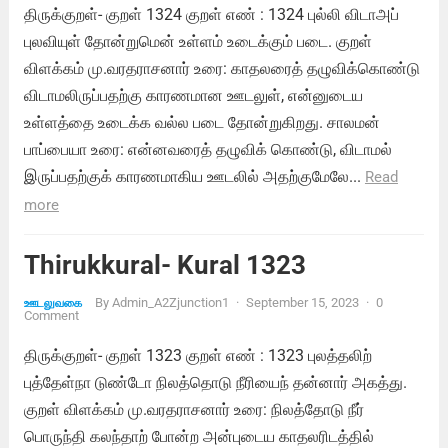
திருக்குறள்- குறள் 1324 குறள் எண் : 1324 புல்லி விடாஅப்
புலவியுள் தோன்றுமென் உள்ளம் உடைக்கும் படை. குறள்
விளக்கம் மு.வரதராசனார் உரை: காதலரைத் தழுவிக்கொண்டு
விடாமலிருப்பதற்கு காரணமான ஊடலுள், என்னுடைய
உள்ளத்தை உடைக்க வல்ல படை தோன்றுகிறது. சாலமன்
பாப்பையா உரை: என்னவரைத் தழுவிக் கொண்டு, விடாமல்
இருப்பதற்குக் காரணமாகிய ஊடலில் அதற்குமேலே...
Read
more
Thirukkural- Kural 1323
By
Admin_A2Zjunction1
·
September 15, 2023
·
0
ஊடலுவகை
Comment
திருக்குறள்- குறள் 1323 குறள் எண் : 1323 புலத்தலிற்
புத்தேள்நா டுண்டோ நிலத்தொடு நீரியைந் தன்னார் அகத்து.
குறள் விளக்கம் மு.வரதராசனார் உரை: நிலத்தோடு நீர்
பொருந்தி கலந்தாற் போன்ற அன்புடைய காதலரிடத்தில்