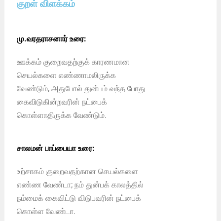
குறள் விளக்கம்
மு.வரதராசனார் உரை:
ஊக்கம் குறைவதற்குக் காரணமான
செயல்களை எண்ணாமலிருக்க
வேண்டும், அதுபோல் துன்பம் வந்த போது
கைவிடுகின்றவரின் நட்பைக்
கொள்ளாதிருக்க வேண்டும்.
சாலமன் பாப்பையா உரை:
உற்சாகம் குறைவதற்கான செயல்களை
எண்ண வேண்டா; நம் துன்பக் காலத்தில்
நம்மைக் கைவிட்டு விடுபவரின் நட்பைக்
கொள்ள வேண்டா.