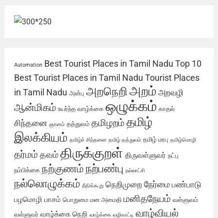
Best Tourist Places in Tamil Nadu
Top 10
Automation
Best Tourist Places in Tamil Nadu
Tourist Places
அறம்
அறநெறி
in Tamil Nadu
அறவழி
அன்பு
ஒழுக்கம்
ஆன்மிகம்
உயர்ந்த வாழ்க்கை
காதல்
தமிழ்
தமிழறம்
சிந்தனை
தத்துவம்
ஞானம்
இலக்கியம்
தமிழ் மரபு
தமிழ்ச் சிந்தனை
தமிழ் தத்துவம்
தமிழ்மொழி
திருக்குறள்
தர்மம்
தவம்
திருவள்ளுவர்
நட்பு
நற்பண்பு
நற்குணம்
நம்பிக்கை
நல்லாட்சி
நல்லொழுக்கம்
நேர்மை
நெறிமுறை
பண்பாடு
நீதிக்கூறு
மனிதநேயம்
பழமொழி
பாசம்
பொறுமை
மன அமைதி
வள்ளுவம்
வாழ்வியல்
வாழ்க்கை நெறி
வள்ளுவர்
வாழ்க்கை வழிகாட்டி