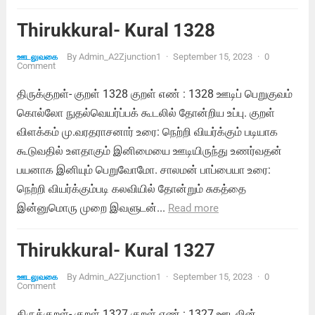
Thirukkural- Kural 1328
By
Admin_A2Zjunction1
·
September 15, 2023
·
0
ஊடலுவகை
Comment
திருக்குறள்- குறள் 1328 குறள் எண் : 1328 ஊடிப் பெறுகுவம்
கொல்லோ நுதல்வெயர்ப்பக் கூடலில் தோன்றிய உப்பு. குறள்
விளக்கம் மு.வரதராசனார் உரை: நெற்றி வியர்க்கும் படியாக
கூடுவதில் உளதாகும் இனிமையை ஊடியிருந்து உணர்வதன்
பயனாக இனியும் பெறுவோமோ. சாலமன் பாப்பையா உரை:
நெற்றி வியர்க்கும்படி கலவியில் தோன்றும் சுகத்தை
இன்னுமொரு முறை இவளுடன்...
Read more
Thirukkural- Kural 1327
By
Admin_A2Zjunction1
·
September 15, 2023
·
0
ஊடலுவகை
Comment
திருக்குறள்- குறள் 1327 குறள் எண் : 1327 ஊடலின்