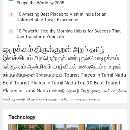
Shape the World by 2035
10 Amazing Best Places to Visit in India for an
4
Unforgettable Travel Experience
10 Powerful Healthy Morning Habits for Success That
5
Can Transform Your Life
ஒழுக்கம்
திருக்குறள்
அறம்
தமிழ்
இலக்கியம்
அறநெறி
நற்பண்பு
நல்லொழுக்கம்
நற்குணம்
ஆன்மிகம்
வாழ்வியல்
மனிதநேயம்
தமிழறம்
தர்மம்
சிந்தனை
நேர்மை
தவம்
Tourist Places in Tamil Nadu
Best Tourist Places in Tamil Nadu
Top 10 Best Tourist
Places in Tamil Nadu
பண்பாடு
அறவழி
நெறிமுறை
பாசம்
வாழ்க்கை
நெறி
பழமொழி
திருவள்ளுவர்
தத்துவம்
தமிழ் மரபு
வள்ளுவம்
வள்ளுவர்
Technology