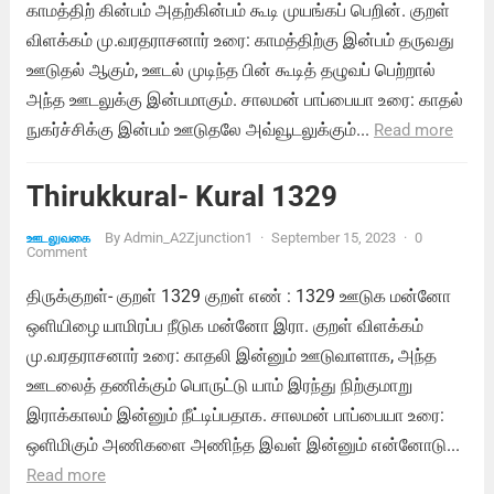
காமத்திற் கின்பம் அதற்கின்பம் கூடி முயங்கப் பெறின். குறள்
விளக்கம் மு.வரதராசனார் உரை: காமத்திற்கு இன்பம் தருவது
ஊடுதல் ஆகும், ஊடல் முடிந்த பின் கூடித் தழுவப் பெற்றால்
அந்த ஊடலுக்கு இன்பமாகும். சாலமன் பாப்பையா உரை: காதல்
நுகர்ச்சிக்கு இன்பம் ஊடுதலே அவ்வூடலுக்கும்...
Read more
Thirukkural- Kural 1329
By
Admin_A2Zjunction1
·
September 15, 2023
·
0
ஊடலுவகை
Comment
திருக்குறள்- குறள் 1329 குறள் எண் : 1329 ஊடுக மன்னோ
ஒளியிழை யாமிரப்ப நீடுக மன்னோ இரா. குறள் விளக்கம்
மு.வரதராசனார் உரை: காதலி இன்னும் ஊடுவாளாக, அந்த
ஊடலைத் தணிக்கும் பொருட்டு யாம் இரந்து நிற்குமாறு
இராக்காலம் இன்னும் நீட்டிப்பதாக. சாலமன் பாப்பையா உரை:
ஒளிமிகும் அணிகளை அணிந்த இவள் இன்னும் என்னோடு...
Read more