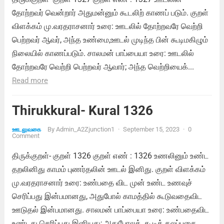
தோற்றவர் வென்றார் அதுமன்னும் கூடலிற் காணப் படும். குறள்
விளக்கம் மு.வரதராசனார் உரை: ஊடலில் தோற்றவரே வெற்றி
பெற்றவர் ஆவர், அந்த உண்மை,ஊடல் முடிந்த பின் கூடிமகிழும்
நிலையில் காணப்படும். சாலமன் பாப்பையா உரை: ஊடலில்
தோற்றவரே வெற்றி பெற்றவர் ஆவார்; அந்த வெற்றியைக்...
Read more
Thirukkural- Kural 1326
By
Admin_A2Zjunction1
·
September 15, 2023
·
0
ஊடலுவகை
Comment
திருக்குறள்- குறள் 1326 குறள் எண் : 1326 உணலினும் உண்ட
தறலினிது காமம் புணர்தலின் ஊடல் இனிது. குறள் விளக்கம்
மு.வரதராசனார் உரை: உண்பதை விட முன் உண்ட உணவுச்
செரிப்பது இன்பமானது, அதுபோல் காமத்தில் கூடுவதைவிட
ஊடுதல் இன்பமானது. சாலமன் பாப்பையா உரை: உண்பதைவிட
உண்டது செரிப்பது இனியது; அதுபோலக், கூடிக் கலப்பதை...