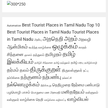
Best Tourist Places in Tamil Nadu
Top 10
Automation
Best Tourist Places in Tamil Nadu
Tourist Places
அறம்
அறநெறி
in Tamil Nadu
அறவழி
அன்பு
ஒழுக்கம்
ஆன்மிகம்
உயர்ந்த வாழ்க்கை
காதல்
தமிழ்
தமிழறம்
சிந்தனை
தத்துவம்
ஞானம்
இலக்கியம்
தமிழ் மரபு
தமிழ்ச் சிந்தனை
தமிழ் தத்துவம்
தமிழ்மொழி
திருக்குறள்
தர்மம்
தவம்
திருவள்ளுவர்
நட்பு
நற்பண்பு
நற்குணம்
நம்பிக்கை
நல்லாட்சி
நல்லொழுக்கம்
நேர்மை
நெறிமுறை
பண்பாடு
நீதிக்கூறு
மனிதநேயம்
பழமொழி
பாசம்
பொறுமை
மன அமைதி
வள்ளுவம்
வாழ்வியல்
வாழ்க்கை நெறி
வள்ளுவர்
வாழ்க்கை வழிகாட்டி