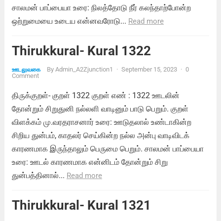
சாலமன் பாப்பையா உரை: நிலத்தோடு நீர் கலந்தாற்போன்ற
ஒற்றுமையை உடைய என்னவரோடு...
Read more
Thirukkural- Kural 1322
By
Admin_A2Zjunction1
·
September 15, 2023
·
0
ஊடலுவகை
Comment
திருக்குறள்- குறள் 1322 குறள் எண் : 1322 ஊடலின்
தோன்றும் சிறுதுனி நல்லளி வாடினும் பாடு பெறும். குறள்
விளக்கம் மு.வரதராசனார் உரை: ஊடுதலால் உண்டாகின்ற
சிறிய துன்பம், காதலர் செய்கின்ற நல்ல அன்பு வாடிவிடக்
காரணமாக இருந்தாலும் பெருமை பெறும். சாலமன் பாப்பையா
உரை: ஊடல் காரணமாக என்னிடம் தோன்றும் சிறு
துன்பத்தினால்...
Read more
Thirukkural- Kural 1321