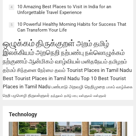
10 Amazing Best Places to Visit in India for an
4
Unforgettable Travel Experience
10 Powerful Healthy Morning Habits for Success That
5
Can Transform Your Life
ஒழுக்கம்
திருக்குறள்
அறம்
தமிழ்
இலக்கியம்
அறநெறி
நற்பண்பு
நல்லொழுக்கம்
நற்குணம்
ஆன்மிகம்
வாழ்வியல்
மனிதநேயம்
தமிழறம்
தர்மம்
சிந்தனை
நேர்மை
தவம்
Tourist Places in Tamil Nadu
Best Tourist Places in Tamil Nadu
Top 10 Best Tourist
Places in Tamil Nadu
பண்பாடு
அறவழி
நெறிமுறை
பாசம்
வாழ்க்கை
நெறி
பழமொழி
திருவள்ளுவர்
தத்துவம்
தமிழ் மரபு
வள்ளுவம்
வள்ளுவர்
Technology