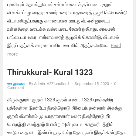
புலவியுள் தோன்றுமென் உள்ளம் உடைக்கும் படை. குறள்
விளக்கம் மு.வரதராசனார் உரை: காதலரைத் தழுவிக்கொண்டு
விடாமலிருப்பதற்கு காரணமான ஊடலுள், என்னுடைய
உள்ளத்தை உடைக்க வல்ல படை தோன்றுகிறது. சாலமன்
பாப்பையா உரை: என்னவரைத் தழுவிக் கொண்டு, விடாமல்
இருப்பதற்குக் காரணமாகிய ஊடலில் அதற்குமேலே...
Read
more
Thirukkural- Kural 1323
By
Admin_A2Zjunction1
·
September 15, 2023
·
0
ஊடலுவகை
Comment
திருக்குறள்- குறள் 1323 குறள் எண் : 1323 புலத்தலிற்
புத்தேள்நா டுண்டோ நிலத்தொடு நீரியைந் தன்னார் அகத்து.
குறள் விளக்கம் மு.வரதராசனார் உரை: நிலத்தோடு நீர்
பொருந்தி கலந்தாற் போன்ற அன்புடைய காதலரிடத்தில்
ஊடுவதை விட இன்பம் தருகின்ற தேவருலம் இருக்கின்றதோ.