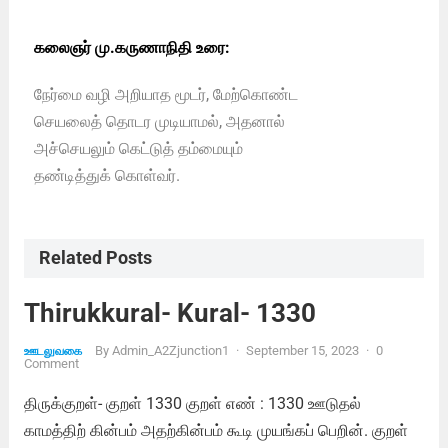
கலைஞர் மு.கருணாநிதி உரை:
நேர்மை வழி அறியாத மூடர், மேற்கொண்ட
செயலைத் தொடர முடியாமல், அதனால்
அச்செயலும் கெட்டுத் தம்மையும்
தண்டித்துக் கொள்வர்.
Related Posts
Thirukkural- Kural- 1330
By
Admin_A2Zjunction1
·
September 15, 2023
·
0
ஊடலுவகை
Comment
திருக்குறள்- குறள் 1330 குறள் எண் : 1330 ஊடுதல்
காமத்திற் கின்பம் அதற்கின்பம் கூடி முயங்கப் பெறின். குறள்