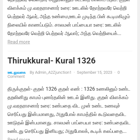
விளக்கம் மு.வரதராசனார் உரை: ஊடலில் தோற்றவரே வெற்றி
பெற்றவர் ஆவர், அந்த உண்மை,ஊடல் முடிந்த பின் கூடிமகிழும்
நிலையில் காணப்படும். சாலமன் பாப்பையா உரை: ஊடலில்
தோற்றவரே வெற்றி பெற்றவர் ஆவார்; அந்த வெற்றியைக்...
Read more
Thirukkural- Kural 1326
By
Admin_A2Zjunction1
·
September 15, 2023
·
0
ஊடலுவகை
Comment
திருக்குறள்- குறள் 1326 குறள் எண் : 1326 உணலினும் உண்ட
தறலினிது காமம் புணர்தலின் ஊடல் இனிது. குறள் விளக்கம்
மு.வரதராசனார் உரை: உண்பதை விட முன் உண்ட உணவுச்
செரிப்பது இன்பமானது, அதுபோல் காமத்தில் கூடுவதைவிட
ஊடுதல் இன்பமானது. சாலமன் பாப்பையா உரை: உண்பதைவிட
உண்டது செரிப்பது இனியது; அதுபோலக், கூடிக் கலப்பதை...
Read more