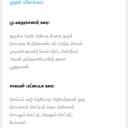
குறள் விளக்கம்
மு.வரதராசனார் உரை:
ஒழுக்க நெறி அறியத பேதை ஒருச்
செயலை மேற்கொண்டால் (அந்த செயல்
முடிவுபெறாமல்) பொய்படும், அன்றியும்
அவன் குற்றவாளியாகித் தளை
பூணுவான்.
சாலமன் பாப்பையா உரை:
செய்யும் வழி தெரியாத அறிவற்றவன் ஒரு
செயலைச் செய்யத் தொடங்கினால்
செயலும் கெட்டு, அவனும் கெட்டுப்
போவான்.