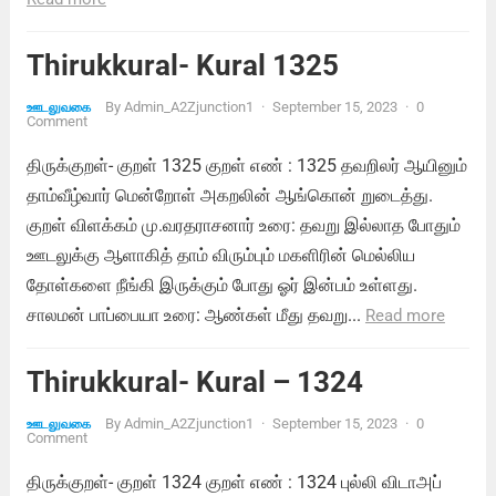
Thirukkural- Kural 1325
By
Admin_A2Zjunction1
·
September 15, 2023
·
0
ஊடலுவகை
Comment
திருக்குறள்- குறள் 1325 குறள் எண் : 1325 தவறிலர் ஆயினும்
தாம்வீழ்வார் மென்றோள் அகறலின் ஆங்கொன் றுடைத்து.
குறள் விளக்கம் மு.வரதராசனார் உரை: தவறு இல்லாத போதும்
ஊடலுக்கு ஆளாகித் தாம் விரும்பும் மகளிரின் மெல்லிய
தோள்களை நீங்கி இருக்கும் போது ஓர் இன்பம் உள்ளது.
சாலமன் பாப்பையா உரை: ஆண்கள் மீது தவறு...
Read more
Thirukkural- Kural – 1324
By
Admin_A2Zjunction1
·
September 15, 2023
·
0
ஊடலுவகை
Comment
திருக்குறள்- குறள் 1324 குறள் எண் : 1324 புல்லி விடாஅப்