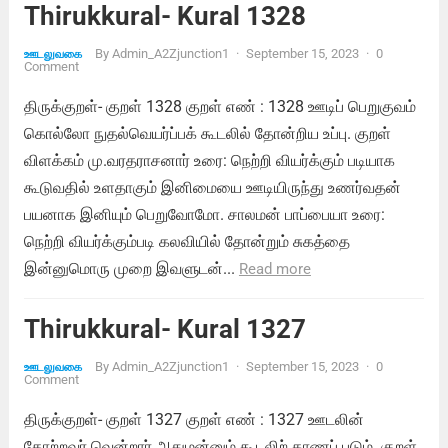
Thirukkural- Kural 1328
By
Admin_A2Zjunction1
·
September 15, 2023
·
0
ஊடலுவகை
Comment
திருக்குறள்- குறள் 1328 குறள் எண் : 1328 ஊடிப் பெறுகுவம்
கொல்லோ நுதல்வெயர்ப்பக் கூடலில் தோன்றிய உப்பு. குறள்
விளக்கம் மு.வரதராசனார் உரை: நெற்றி வியர்க்கும் படியாக
கூடுவதில் உளதாகும் இனிமையை ஊடியிருந்து உணர்வதன்
பயனாக இனியும் பெறுவோமோ. சாலமன் பாப்பையா உரை:
நெற்றி வியர்க்கும்படி கலவியில் தோன்றும் சுகத்தை
இன்னுமொரு முறை இவளுடன்...
Read more
Thirukkural- Kural 1327
By
Admin_A2Zjunction1
·
September 15, 2023
·
0
ஊடலுவகை
Comment
திருக்குறள்- குறள் 1327 குறள் எண் : 1327 ஊடலின்
தோற்றவர் வென்றார் அதுமன்னும் கூடலிற் காணப் படும். குறள்