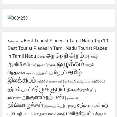
Best Tourist Places in Tamil Nadu
Top 10
Automation
Best Tourist Places in Tamil Nadu
Tourist Places
அறம்
அறநெறி
in Tamil Nadu
அறவழி
அன்பு
ஒழுக்கம்
ஆன்மிகம்
உயர்ந்த வாழ்க்கை
காதல்
தமிழ்
தமிழறம்
சிந்தனை
தத்துவம்
ஞானம்
இலக்கியம்
தமிழ் மரபு
தமிழ்ச் சிந்தனை
தமிழ் தத்துவம்
தமிழ்மொழி
திருக்குறள்
தர்மம்
தவம்
திருவள்ளுவர்
நட்பு
நற்பண்பு
நற்குணம்
நம்பிக்கை
நல்லாட்சி
நல்லொழுக்கம்
நேர்மை
நெறிமுறை
பண்பாடு
நீதிக்கூறு
மனிதநேயம்
பழமொழி
பாசம்
பொறுமை
மன அமைதி
வள்ளுவம்