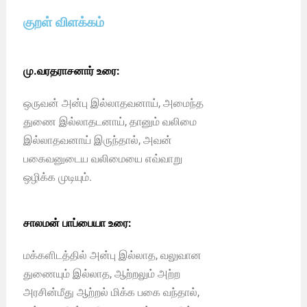
குறள் விளக்கம்
மு.வரதராசனார் உரை:
ஒருவன் அன்பு இல்லாதவனாய், அமைந்த
துணை இல்லாதடனாய், தானும் வலிமை
இல்லாதவனாய் இருந்தால், அவன்
பகைவனுடைய வலிமையை எவ்வாறு
ஒழிக்க முடியும்.
சாலமன் பாப்பையா உரை:
மக்களிடத்தில் அன்பு இல்லாத, வலுவான
துணையும் இல்லாத, ஆற்றலும் அற்ற
அரசின்மீது ஆற்றல் மிக்க பகை வந்தால்,