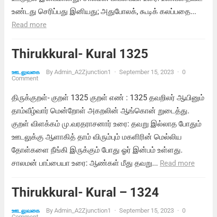
உண்டது செரிப்பது இனியது; அதுபோலக், கூடிக் கலப்பதை...
Read more
Thirukkural- Kural 1325
By
Admin_A2Zjunction1
·
September 15, 2023
·
0
ஊடலுவகை
Comment
திருக்குறள்- குறள் 1325 குறள் எண் : 1325 தவறிலர் ஆயினும்
தாம்வீழ்வார் மென்றோள் அகறலின் ஆங்கொன் றுடைத்து.
குறள் விளக்கம் மு.வரதராசனார் உரை: தவறு இல்லாத போதும்
ஊடலுக்கு ஆளாகித் தாம் விரும்பும் மகளிரின் மெல்லிய
தோள்களை நீங்கி இருக்கும் போது ஓர் இன்பம் உள்ளது.
சாலமன் பாப்பையா உரை: ஆண்கள் மீது தவறு...
Read more
Thirukkural- Kural – 1324
By
Admin_A2Zjunction1
·
September 15, 2023
·
0
ஊடலுவகை
Comment