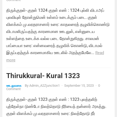
திருக்குறள்- குறள் 1324 குறள் எண் : 1324 புல்லி விடாஅப்
புலவியுள் தோன்றுமென் உள்ளம் உடைக்கும் படை. குறள்
விளக்கம் மு.வரதராசனார் உரை: காதலரைத் தழுவிக்கொண்டு
விடாமலிருப்பதற்கு காரணமான ஊடலுள், என்னுடைய
உள்ளத்தை உடைக்க வல்ல படை தோன்றுகிறது. சாலமன்
பாப்பையா உரை: என்னவரைத் தழுவிக் கொண்டு, விடாமல்
இருப்பதற்குக் காரணமாகிய ஊடலில் அதற்குமேலே...
Read
more
Thirukkural- Kural 1323
By
Admin_A2Zjunction1
·
September 15, 2023
·
0
ஊடலுவகை
Comment
திருக்குறள்- குறள் 1323 குறள் எண் : 1323 புலத்தலிற்
புத்தேள்நா டுண்டோ நிலத்தொடு நீரியைந் தன்னார் அகத்து.
குறள் விளக்கம் மு.வரதராசனார் உரை: நிலத்தோடு நீர்