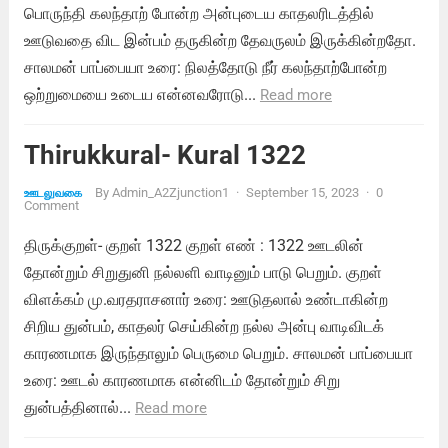
பொருந்தி கலந்தாற் போன்ற அன்புடைய காதலரிடத்தில்
ஊடுவதை விட இன்பம் தருகின்ற தேவருலம் இருக்கின்றதோ.
சாலமன் பாப்பையா உரை: நிலத்தோடு நீர் கலந்தாற்போன்ற
ஒற்றுமையை உடைய என்னவரோடு...
Read more
Thirukkural- Kural 1322
By
Admin_A2Zjunction1
·
September 15, 2023
·
0
ஊடலுவகை
Comment
திருக்குறள்- குறள் 1322 குறள் எண் : 1322 ஊடலின்
தோன்றும் சிறுதுனி நல்லளி வாடினும் பாடு பெறும். குறள்
விளக்கம் மு.வரதராசனார் உரை: ஊடுதலால் உண்டாகின்ற
சிறிய துன்பம், காதலர் செய்கின்ற நல்ல அன்பு வாடிவிடக்
காரணமாக இருந்தாலும் பெருமை பெறும். சாலமன் பாப்பையா
உரை: ஊடல் காரணமாக என்னிடம் தோன்றும் சிறு
துன்பத்தினால்...
Read more