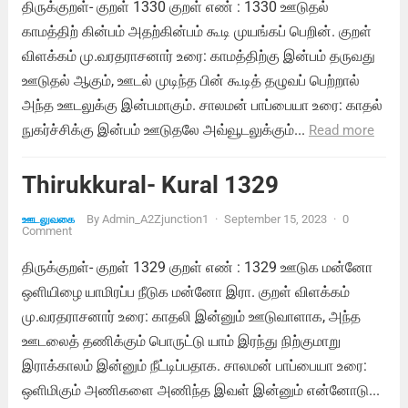
திருக்குறள்- குறள் 1330 குறள் எண் : 1330 ஊடுதல்
காமத்திற் கின்பம் அதற்கின்பம் கூடி முயங்கப் பெறின். குறள்
விளக்கம் மு.வரதராசனார் உரை: காமத்திற்கு இன்பம் தருவது
ஊடுதல் ஆகும், ஊடல் முடிந்த பின் கூடித் தழுவப் பெற்றால்
அந்த ஊடலுக்கு இன்பமாகும். சாலமன் பாப்பையா உரை: காதல்
நுகர்ச்சிக்கு இன்பம் ஊடுதலே அவ்வூடலுக்கும்...
Read more
Thirukkural- Kural 1329
By
Admin_A2Zjunction1
·
September 15, 2023
·
0
ஊடலுவகை
Comment
திருக்குறள்- குறள் 1329 குறள் எண் : 1329 ஊடுக மன்னோ
ஒளியிழை யாமிரப்ப நீடுக மன்னோ இரா. குறள் விளக்கம்
மு.வரதராசனார் உரை: காதலி இன்னும் ஊடுவாளாக, அந்த
ஊடலைத் தணிக்கும் பொருட்டு யாம் இரந்து நிற்குமாறு
இராக்காலம் இன்னும் நீட்டிப்பதாக. சாலமன் பாப்பையா உரை:
ஒளிமிகும் அணிகளை அணிந்த இவள் இன்னும் என்னோடு...