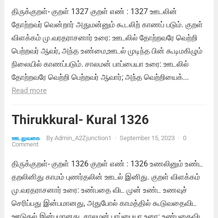
திருக்குறள்- குறள் 1327 குறள் எண் : 1327 ஊடலின்
தோற்றவர் வென்றார் அதுமன்னும் கூடலிற் காணப் படும். குறள்
விளக்கம் மு.வரதராசனார் உரை: ஊடலில் தோற்றவரே வெற்றி
பெற்றவர் ஆவர், அந்த உண்மை,ஊடல் முடிந்த பின் கூடிமகிழும்
நிலையில் காணப்படும். சாலமன் பாப்பையா உரை: ஊடலில்
தோற்றவரே வெற்றி பெற்றவர் ஆவார்; அந்த வெற்றியைக்...
Read more
Thirukkural- Kural 1326
By
Admin_A2Zjunction1
·
September 15, 2023
·
0
ஊடலுவகை
Comment
திருக்குறள்- குறள் 1326 குறள் எண் : 1326 உணலினும் உண்ட
தறலினிது காமம் புணர்தலின் ஊடல் இனிது. குறள் விளக்கம்
மு.வரதராசனார் உரை: உண்பதை விட முன் உண்ட உணவுச்
செரிப்பது இன்பமானது, அதுபோல் காமத்தில் கூடுவதைவிட
ஊடுதல் இன்பமானது. சாலமன் பாப்பையா உரை: உண்பதைவிட