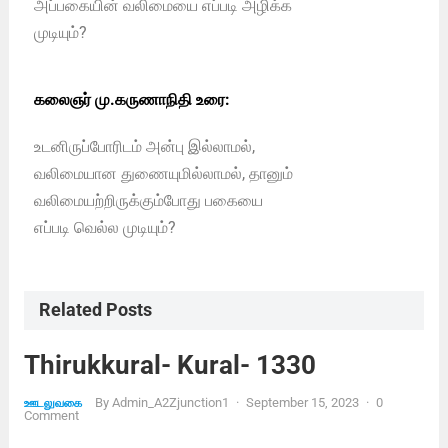
அப்பகையின் வலி‌மையை எப்படி அழிக்க
முடியும்?
கலைஞர் மு.கருணாநிதி உரை:
உடனிருப்போரிடம் அன்பு இல்லாமல்,
வலிமையான துணையுமில்லாமல், தானும்
வலிமையற்றிருக்கும்போது பகையை
எப்படி வெல்ல முடியும்?
Related Posts
Thirukkural- Kural- 1330
By
Admin_A2Zjunction1
·
September 15, 2023
·
0
ஊடலுவகை
Comment