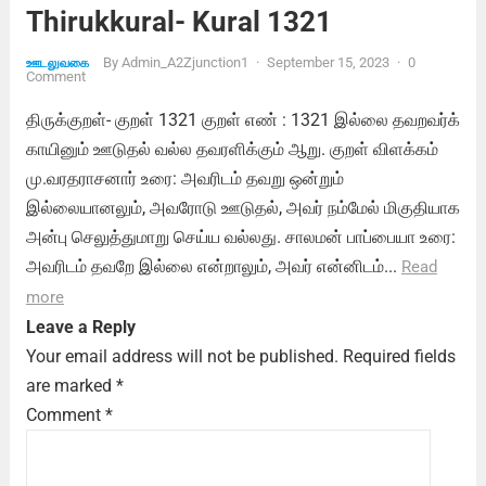
Thirukkural- Kural 1321
By
Admin_A2Zjunction1
·
September 15, 2023
·
0
ஊடலுவகை
Comment
திருக்குறள்- குறள் 1321 குறள் எண் : 1321 இல்லை தவறவர்க்
காயினும் ஊடுதல் வல்ல தவரளிக்கும் ஆறு. குறள் விளக்கம்
மு.வரதராசனார் உரை: அவரிடம் தவறு ஒன்றும்
இல்லையானலும், அவரோடு ஊடுதல், அவர் நம்மேல் மிகுதியாக
அன்பு செலுத்துமாறு செய்ய வல்லது. சாலமன் பாப்பையா உரை:
அவரிடம் தவறே இல்லை என்றாலும், அவர் என்னிடம்...
Read
more
Leave a Reply
Your email address will not be published.
Required fields
are marked
*
Comment
*