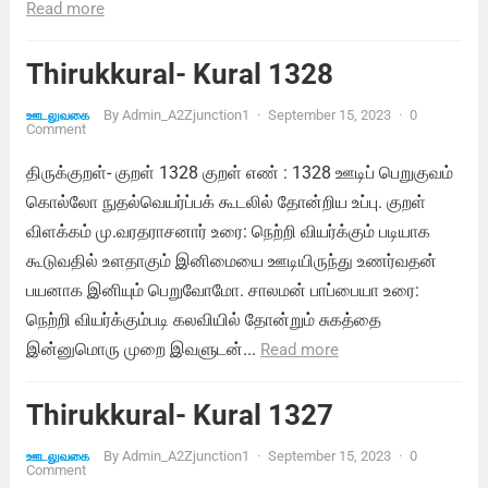
Read more
Thirukkural- Kural 1328
By
Admin_A2Zjunction1
·
September 15, 2023
·
0
ஊடலுவகை
Comment
திருக்குறள்- குறள் 1328 குறள் எண் : 1328 ஊடிப் பெறுகுவம்
கொல்லோ நுதல்வெயர்ப்பக் கூடலில் தோன்றிய உப்பு. குறள்
விளக்கம் மு.வரதராசனார் உரை: நெற்றி வியர்க்கும் படியாக
கூடுவதில் உளதாகும் இனிமையை ஊடியிருந்து உணர்வதன்
பயனாக இனியும் பெறுவோமோ. சாலமன் பாப்பையா உரை:
நெற்றி வியர்க்கும்படி கலவியில் தோன்றும் சுகத்தை
இன்னுமொரு முறை இவளுடன்...
Read more
Thirukkural- Kural 1327
By
Admin_A2Zjunction1
·
September 15, 2023
·
0
ஊடலுவகை
Comment