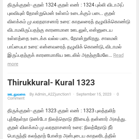
திருக்குறள்- குறள் 1324 குறள் எண் : 1324 புல்லி விடாஅப்
புலவியுள் தோன்றுமென் உள்ளம் உடைக்கும் படை. குறள்
விளக்கம் மு.வரதராசனார் உரை: காதலரைத் தழுவிக்கொண்டு
விடாமலிருப்பதற்கு காரணமான ஊடலுள், என்னுடைய
உள்ளத்தை உடைக்க வல்ல படை தோன்றுகிறது. சாலமன்
பாப்பையா உரை: என்னவரைத் தழுவிக் கொண்டு, விடாமல்
இருப்பதற்குக் காரணமாகிய ஊடலில் அதற்குமேலே...
Read
more
Thirukkural- Kural 1323
By
Admin_A2Zjunction1
·
September 15, 2023
·
0
ஊடலுவகை
Comment
திருக்குறள்- குறள் 1323 குறள் எண் : 1323 புலத்தலிற்
புத்தேள்நா டுண்டோ நிலத்தொடு நீரியைந் தன்னார் அகத்து.
குறள் விளக்கம் மு.வரதராசனார் உரை: நிலத்தோடு நீர்
பொருந்தி கலந்தாற் போன்ற அன்புடைய காதலரிடத்தில்