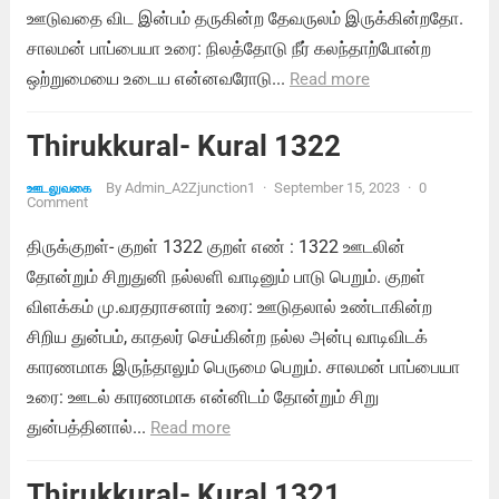
ஊடுவதை விட இன்பம் தருகின்ற தேவருலம் இருக்கின்றதோ.
சாலமன் பாப்பையா உரை: நிலத்தோடு நீர் கலந்தாற்போன்ற
ஒற்றுமையை உடைய என்னவரோடு...
Read more
Thirukkural- Kural 1322
By
Admin_A2Zjunction1
·
September 15, 2023
·
0
ஊடலுவகை
Comment
திருக்குறள்- குறள் 1322 குறள் எண் : 1322 ஊடலின்
தோன்றும் சிறுதுனி நல்லளி வாடினும் பாடு பெறும். குறள்
விளக்கம் மு.வரதராசனார் உரை: ஊடுதலால் உண்டாகின்ற
சிறிய துன்பம், காதலர் செய்கின்ற நல்ல அன்பு வாடிவிடக்
காரணமாக இருந்தாலும் பெருமை பெறும். சாலமன் பாப்பையா
உரை: ஊடல் காரணமாக என்னிடம் தோன்றும் சிறு
துன்பத்தினால்...
Read more
Thirukkural- Kural 1321