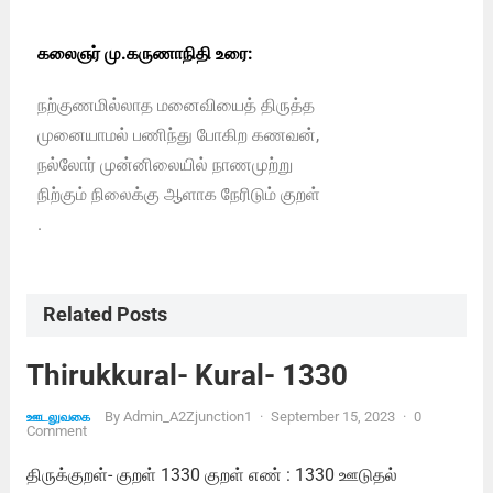
கலைஞர் மு.கருணாநிதி உரை:
நற்குணமில்லாத மனைவியைத் திருத்த
முனையாமல் பணிந்து போகிற கணவன்,
நல்லோர் முன்னிலையில் நாணமுற்று
நிற்கும் நிலைக்கு ஆளாக நேரிடும் குறள்
.
Related Posts
Thirukkural- Kural- 1330
By
Admin_A2Zjunction1
·
September 15, 2023
·
0
ஊடலுவகை
Comment
திருக்குறள்- குறள் 1330 குறள் எண் : 1330 ஊடுதல்