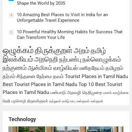
Shape the World by 2035
10 Amazing Best Places to Visit in India for an
4
Unforgettable Travel Experience
10 Powerful Healthy Morning Habits for Success That
5
Can Transform Your Life
ஒழுக்கம்
திருக்குறள்
அறம்
தமிழ்
இலக்கியம்
அறநெறி
நற்பண்பு
நல்லொழுக்கம்
நற்குணம்
ஆன்மிகம்
வாழ்வியல்
மனிதநேயம்
தமிழறம்
தர்மம்
சிந்தனை
நேர்மை
தவம்
Tourist Places in Tamil Nadu
Best Tourist Places in Tamil Nadu
Top 10 Best Tourist
Places in Tamil Nadu
பண்பாடு
அறவழி
நெறிமுறை
பாசம்
வாழ்க்கை
நெறி
பழமொழி
திருவள்ளுவர்
தத்துவம்
தமிழ் மரபு
வள்ளுவம்
வள்ளுவர்
Technology