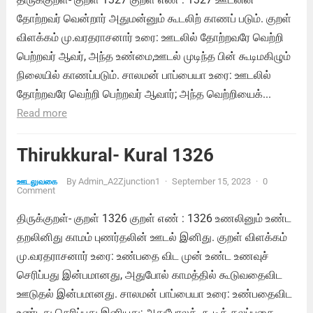
தோற்றவர் வென்றார் அதுமன்னும் கூடலிற் காணப் படும். குறள்
விளக்கம் மு.வரதராசனார் உரை: ஊடலில் தோற்றவரே வெற்றி
பெற்றவர் ஆவர், அந்த உண்மை,ஊடல் முடிந்த பின் கூடிமகிழும்
நிலையில் காணப்படும். சாலமன் பாப்பையா உரை: ஊடலில்
தோற்றவரே வெற்றி பெற்றவர் ஆவார்; அந்த வெற்றியைக்...
Read more
Thirukkural- Kural 1326
By
Admin_A2Zjunction1
·
September 15, 2023
·
0
ஊடலுவகை
Comment
திருக்குறள்- குறள் 1326 குறள் எண் : 1326 உணலினும் உண்ட
தறலினிது காமம் புணர்தலின் ஊடல் இனிது. குறள் விளக்கம்
மு.வரதராசனார் உரை: உண்பதை விட முன் உண்ட உணவுச்
செரிப்பது இன்பமானது, அதுபோல் காமத்தில் கூடுவதைவிட
ஊடுதல் இன்பமானது. சாலமன் பாப்பையா உரை: உண்பதைவிட
உண்டது செரிப்பது இனியது; அதுபோலக், கூடிக் கலப்பதை...