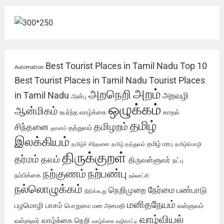
Best Tourist Places in Tamil Nadu
Top 10
Automation
Best Tourist Places in Tamil Nadu
Tourist Places
அறம்
அறநெறி
in Tamil Nadu
அறவழி
அன்பு
ஒழுக்கம்
ஆன்மிகம்
உயர்ந்த வாழ்க்கை
காதல்
தமிழ்
தமிழறம்
சிந்தனை
தத்துவம்
ஞானம்
இலக்கியம்
தமிழ் மரபு
தமிழ்ச் சிந்தனை
தமிழ் தத்துவம்
தமிழ்மொழி
திருக்குறள்
தர்மம்
தவம்
திருவள்ளுவர்
நட்பு
நற்பண்பு
நற்குணம்
நம்பிக்கை
நல்லாட்சி
நல்லொழுக்கம்
நேர்மை
நெறிமுறை
பண்பாடு
நீதிக்கூறு
மனிதநேயம்
பழமொழி
பாசம்
பொறுமை
மன அமைதி
வள்ளுவம்
வாழ்வியல்
வாழ்க்கை நெறி
வள்ளுவர்
வாழ்க்கை வழிகாட்டி