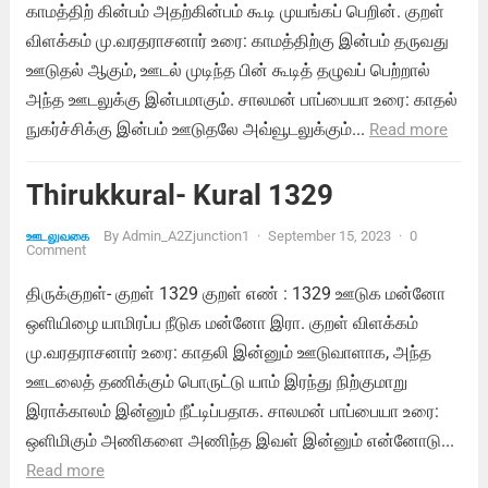
காமத்திற் கின்பம் அதற்கின்பம் கூடி முயங்கப் பெறின். குறள்
விளக்கம் மு.வரதராசனார் உரை: காமத்திற்கு இன்பம் தருவது
ஊடுதல் ஆகும், ஊடல் முடிந்த பின் கூடித் தழுவப் பெற்றால்
அந்த ஊடலுக்கு இன்பமாகும். சாலமன் பாப்பையா உரை: காதல்
நுகர்ச்சிக்கு இன்பம் ஊடுதலே அவ்வூடலுக்கும்...
Read more
Thirukkural- Kural 1329
By
Admin_A2Zjunction1
·
September 15, 2023
·
0
ஊடலுவகை
Comment
திருக்குறள்- குறள் 1329 குறள் எண் : 1329 ஊடுக மன்னோ
ஒளியிழை யாமிரப்ப நீடுக மன்னோ இரா. குறள் விளக்கம்
மு.வரதராசனார் உரை: காதலி இன்னும் ஊடுவாளாக, அந்த
ஊடலைத் தணிக்கும் பொருட்டு யாம் இரந்து நிற்குமாறு
இராக்காலம் இன்னும் நீட்டிப்பதாக. சாலமன் பாப்பையா உரை:
ஒளிமிகும் அணிகளை அணிந்த இவள் இன்னும் என்னோடு...
Read more