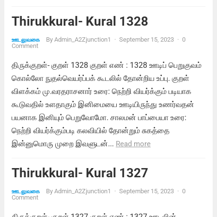
Thirukkural- Kural 1328
By
Admin_A2Zjunction1
·
September 15, 2023
·
0
ஊடலுவகை
Comment
திருக்குறள்- குறள் 1328 குறள் எண் : 1328 ஊடிப் பெறுகுவம்
கொல்லோ நுதல்வெயர்ப்பக் கூடலில் தோன்றிய உப்பு. குறள்
விளக்கம் மு.வரதராசனார் உரை: நெற்றி வியர்க்கும் படியாக
கூடுவதில் உளதாகும் இனிமையை ஊடியிருந்து உணர்வதன்
பயனாக இனியும் பெறுவோமோ. சாலமன் பாப்பையா உரை:
நெற்றி வியர்க்கும்படி கலவியில் தோன்றும் சுகத்தை
இன்னுமொரு முறை இவளுடன்...
Read more
Thirukkural- Kural 1327
By
Admin_A2Zjunction1
·
September 15, 2023
·
0
ஊடலுவகை
Comment
திருக்குறள்- குறள் 1327 குறள் எண் : 1327 ஊடலின்